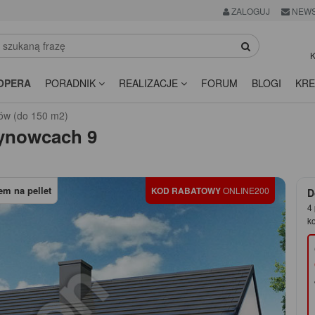
ZALOGUJ
NEWS
K
OPERA
PORADNIK
REALIZACJE
FORUM
BLOGI
KRE
ów (do 150 m2)
ynowcach 9
m na pellet
KOD RABATOWY
ONLINE200
D
4 
k