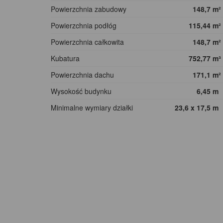
Powierzchnia zabudowy
148,7
m²
Powierzchnia podłóg
115,44
m²
Powierzchnia całkowita
148,7
m²
Kubatura
752,77
m³
Powierzchnia dachu
171,1
m²
Wysokość budynku
6,45
m
Minimalne wymiary działki
23,6 x 17,5
m