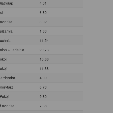
Wiatrołap
4,01
ol
6,80
Łazienka
3,02
Spiżarnia
1,83
Kuchnia
11,54
Salon + Jadalnia
29,76
Pokój
10,66
Pokój
11,38
Garderoba
4,09
 Korytarz
6,73
 Pokój
9,80
 Łazienka
7,68