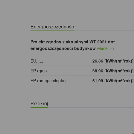
Energooszczędność
Projekt zgodny z aktualnymi WT 2021 dot.
energooszczędności budynków
więcej >>
EU
26,86 [kWh/(m²*rok)
co+w
EP (gaz)
68,96 [kWh/(m²*rok)
EP (pompa ciepła)
61,09 [kWh/(m²*rok)
Przekrój