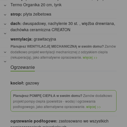
Termo Organika 20 cm, tynk
strop:
płyta żelbetowa
dach:
dwuspadowy, nachylenie 30 st. , więźba drewniana,
dachówka ceramiczna CREATON
wentylacja:
grawitacyjna
Planujesz WENTYLACJĘ MECHANICZNĄ w swoim domu?
Zamów
dodatkowo projekt wentylacji mechanicznej z odzyskiem ciepła
(rekuperacją), jako alternatywne opracowanie.
więcej >>
Ogrzewanie
kocioł:
gazowy
Planujesz POMPĘ CIEPŁA w swoim domu?
Zamów dodatkowo
projekt pompy ciepła (powietrze - woda) i ogrzewania
podłogowego, jako alternatywne opracowanie.
więcej >>
ogrzewanie podłogowe:
zastosowano we wszystkich