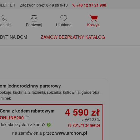
LETTER
Zadzwoń pn-pt 8-19 sb 9-13
+48 12 37 21 900
ontakt
Porównaj
Ulubione
Koszyk
DYT NA DOM
ZAMÓW BEZPŁATNY KATALOG
om jednorodzinny parterowy
pokoje, kuchnia, 2 łazienki, spiżarka, kotłownia, garderoba,
ominek
4 590 zł
Cena z kodem rabatowym
ONLINE200
z VAT 23%
Jak skorzystać z kodu?
(3 731,71 zł netto)
na zamówienia przez
www.archon.pl