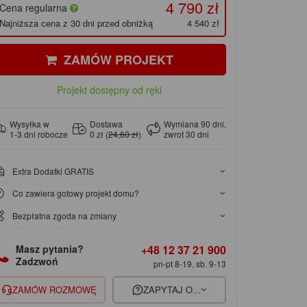
4 790 zł
Cena regularna
Najniższa cena z 30 dni przed obniżką
4 540 zł
ZAMÓW PROJEKT
Projekt dostępny od ręki
Wysyłka w
Dostawa
Wymiana 90 dni,
1-3 dni robocze
0 zł (
24,60 zł
)
zwrot 30 dni
Extra Dodatki GRATIS
Co zawiera gotowy projekt domu?
Bezpłatna zgoda na zmiany
+48 12 37 21 900
Masz pytania?
Zadzwoń
pn-pt 8-19, sb. 9-13
ZAMÓW ROZMOWĘ
ZAPYTAJ O...