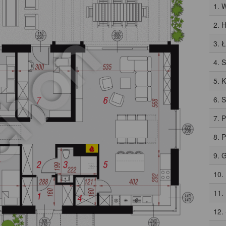
1. 
2. H
3. 
4. 
5. 
6. 
7. 
8. 
9. 
10.
11.
12.