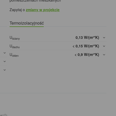
pomieszczeniach mieszkalnych
Zapytaj o
zmiany w projekcie
Termoizolacyjność
U
0,13 W/(m²*K)
ściany
U
< 0,15 W/(m²*K)
dachu
]
U
< 0,9 W/(m²*K)
okien
]
]