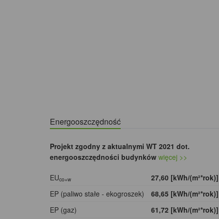
Energooszczędność
Projekt zgodny z aktualnymi WT 2021 dot.
energooszczędności budynków
więcej >>
EU
27,60 [kWh/(m²*rok)
co+w
EP (paliwo stałe - ekogroszek)
68,65 [kWh/(m²*rok)
EP (gaz)
61,72 [kWh/(m²*rok)