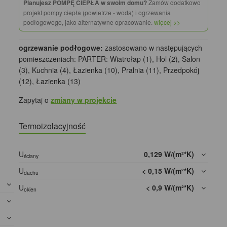
Planujesz POMPĘ CIEPŁA w swoim domu?
Zamów dodatkowo
projekt pompy ciepła (powietrze - woda) i ogrzewania
podłogowego, jako alternatywne opracowanie.
więcej >>
ogrzewanie podłogowe:
zastosowano w następujących
pomieszczeniach: PARTER: Wiatrołap (1), Hol (2), Salon
(3), Kuchnia (4), Łazienka (10), Pralnia (11), Przedpokój
(12), Łazienka (13)
Zapytaj o
zmiany w projekcie
Termoizolacyjność
U
0,129 W/(m²*K)
ściany
U
< 0,15 W/(m²*K)
dachu
]
U
< 0,9 W/(m²*K)
okien
]
]