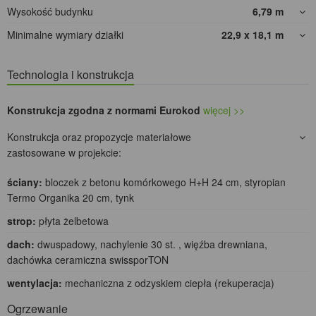
Wysokość budynku
6,79
m
Minimalne wymiary działki
22,9 x 18,1
m
Technologia i konstrukcja
Konstrukcja zgodna z normami Eurokod
więcej >>
Konstrukcja oraz propozycje materiałowe
zastosowane w projekcie:
ściany:
bloczek z betonu komórkowego H+H 24 cm, styropian
Termo Organika 20 cm, tynk
strop:
płyta żelbetowa
dach:
dwuspadowy, nachylenie 30 st. , więźba drewniana,
dachówka ceramiczna swissporTON
wentylacja:
mechaniczna z odzyskiem ciepła (rekuperacja)
Ogrzewanie