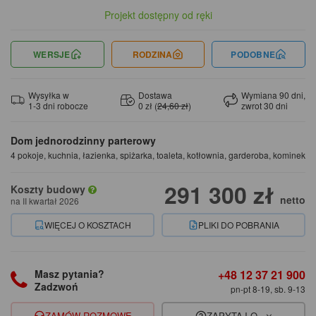
Projekt dostępny od ręki
WERSJE
RODZINA
PODOBNE
Wysyłka w
Dostawa
Wymiana 90 dni,
1-3 dni robocze
0 zł (
24,60 zł
)
zwrot 30 dni
Dom jednorodzinny parterowy
4 pokoje, kuchnia, łazienka, spiżarka, toaleta, kotłownia, garderoba, kominek
291 300 zł
Koszty budowy
netto
na II kwartał 2026
WIĘCEJ O KOSZTACH
PLIKI DO POBRANIA
+48 12 37 21 900
Masz pytania?
Zadzwoń
pn-pt 8-19, sb. 9-13
ZAMÓW ROZMOWĘ
ZAPYTAJ O...