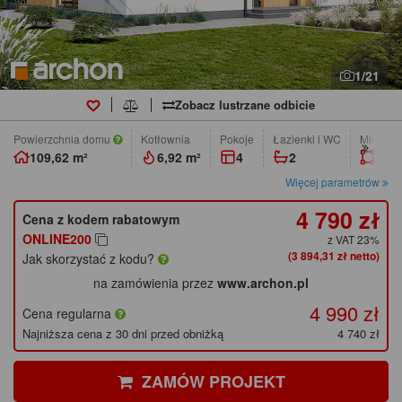
1/21
Zobacz lustrzane odbicie
Powierzchnia domu
Kotłownia
pokoje
łazienki i WC
Min. wym
109,62 m²
6,92 m²
4
2
22,9
Więcej parametrów
4 790 zł
Cena z kodem rabatowym
ONLINE200
z VAT 23%
(3 894,31 zł netto)
Jak skorzystać z kodu?
na zamówienia przez
www.archon.pl
4 990 zł
Cena regularna
Najniższa cena z 30 dni przed obniżką
4 740 zł
ZAMÓW PROJEKT