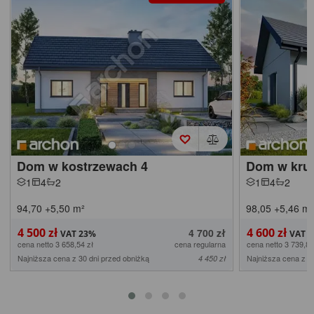
Dom w kostrzewach 4
Dom w krus
1
4
2
1
4
2
94,70
+5,50
m²
98,05
+5,46
m²
4 500 zł
4 600 zł
4 700 zł
cena netto 3 658,54 zł
cena regularna
cena netto 3 739,84
Najniższa cena z 30 dni przed obniżką
Najniższa cena z 3
4 450 zł