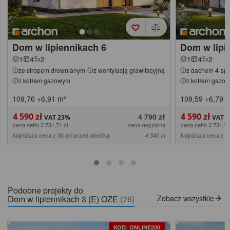
Dom w lipiennikach 6
Dom w lipi
1
4
2
1
4
2
ze stropem drewnianym
z wentylacją grawitacyjną
z dachem 4-s
z kotłem gazowym
z kotłem gazo
109,76
+6,91
m²
109,59
+6,79
m
4 590 zł
4 590 zł
4 790 zł
cena netto 3 731,71 zł
cena regularna
cena netto 3 731,71
Najniższa cena z 30 dni przed obniżką
Najniższa cena z 3
4 540 zł
Podobne projekty do
Dom w lipiennikach 3 (E) OZE
(76)
Zobacz wszystkie
KOD: ONLINE200