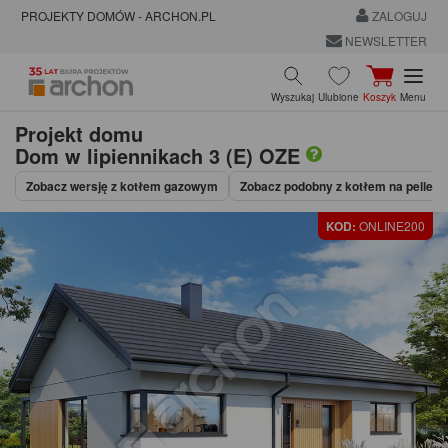
PROJEKTY DOMÓW - ARCHON.PL
ZALOGUJ
NEWSLETTER
Wyszukaj
Ulubione
Koszyk
Menu
Projekt domu
Dom w lipiennikach 3 (E) OZE
Zobacz wersję z kotłem gazowym
Zobacz podobny z kotłem na pellet
KOD:
ONLINE200