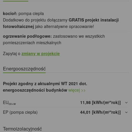
kocioł:
pompa ciepła
Dodatkowo do projektu dołączamy
GRATIS projekt instalacji
fotowoltaicznej
jako alternatywne opracowanie!
ogrzewanie podłogowe:
zastosowano we wszystkich
pomieszczeniach mieszkalnych
Zapytaj o
zmiany w projekcie
Energooszczędność
Projekt zgodny z aktualnymi WT 2021 dot.
energooszczędności budynków
więcej >>
EU
11,98 [kWh/(m²*rok)]
co+w
EP (pompa ciepła)
44,01 [kWh/(m²*rok)]
Termoizolacyjność