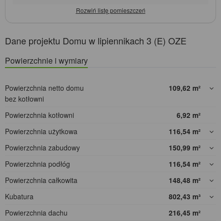
Dane projektu Domu w lipiennikach 3 (E) OZE
Powierzchnie i wymiary
Powierzchnia netto domu
109,62
m²
bez kotłowni
Powierzchnia kotłowni
6,92
m²
Powierzchnia użytkowa
116,54
m²
Powierzchnia zabudowy
150,99
m²
Powierzchnia podłóg
116,54
m²
Powierzchnia całkowita
148,48
m²
Kubatura
802,43
m³
Powierzchnia dachu
216,45
m²