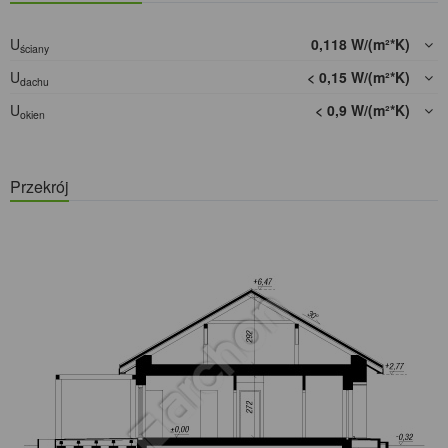
U
0,118 W/(m²*K)
ściany
U
< 0,15 W/(m²*K)
dachu
U
< 0,9 W/(m²*K)
okien
Przekrój