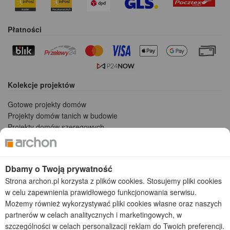
Płatności
Kolekcje projektów
Gotowe projekty domów
Projekty domów tanich w budowie
Projekty domów szeregowych
Projekty małych domów (do 150 m2)
Projekty domów wielorodzinnych
Projekty domów bliźniaczych
Dbamy o Twoją prywatność
Projekty domów nowoczesnych
Strona archon.pl korzysta z plików cookies. Stosujemy pliki cookies
Projekty domów parterowych
w celu zapewnienia prawidłowego funkcjonowania serwisu.
Możemy również wykorzystywać pliki cookies własne oraz naszych
2026 © ARCHON+ Biuro Projektów - Tradycyjne i nowoczesne gotowe
partnerów w celach analitycznych i marketingowych, w
projekty domów - autorska pracownia architektoniczna założona w 1990r.
przez arch. Barbarę Mendel
szczególności w celach personalizacji reklam do Twoich preferencji.