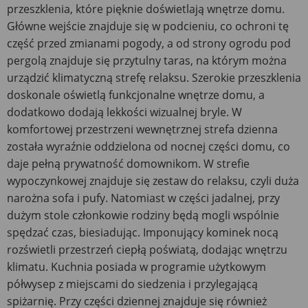
przeszklenia, które pięknie doświetlają wnętrze domu.
Główne wejście znajduje się w podcieniu, co ochroni tę
część przed zmianami pogody, a od strony ogrodu pod
pergolą znajduje się przytulny taras, na którym można
urządzić klimatyczną strefę relaksu. Szerokie przeszklenia
doskonale oświetlą funkcjonalne wnętrze domu, a
dodatkowo dodają lekkości wizualnej bryle. W
komfortowej przestrzeni wewnętrznej strefa dzienna
została wyraźnie oddzielona od nocnej części domu, co
daje pełną prywatność domownikom. W strefie
wypoczynkowej znajduje się zestaw do relaksu, czyli duża
narożna sofa i pufy. Natomiast w części jadalnej, przy
dużym stole członkowie rodziny będą mogli wspólnie
spędzać czas, biesiadując. Imponujący kominek nocą
rozświetli przestrzeń ciepłą poświatą, dodając wnętrzu
klimatu. Kuchnia posiada w programie użytkowym
półwysep z miejscami do siedzenia i przylegającą
spiżarnię. Przy części dziennej znajduje się również