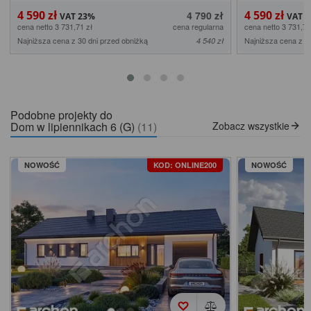
4 590 zł
4 590 zł
4 790 zł
cena netto 3 731,71 zł
cena regularna
cena netto 3 731,71
Najniższa cena z 30 dni przed obniżką
Najniższa cena z 3
4 540 zł
Podobne projekty do
Dom w lipiennikach 6 (G)
(11)
Zobacz wszystkie
NOWOŚĆ
KOD: ONLINE200
NOWOŚĆ