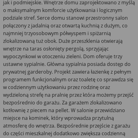
jak i podmiejskie. Wnętrze domu zaprojektowano z myślą
o maksymalnym komforcie użytkowania i logicznym
podziale stref. Serce domu stanowi przestronny salon
połączony z jadalnią oraz otwartą kuchnią z dużym, co
najmniej trzyosobowym półwyspem i spiżarnią
zlokalizowaną tuż obok. Duże przeszklenia otwierają
wnętrze na taras osłonięty pergolą, sprzyjając
wypoczynkowi w otoczeniu zieleni. Dom oferuje trzy
ustawne sypialnie. Główna sypialnia posiada dostęp do
prywatnej garderoby. Projekt zawiera łazienkę z pełnym
programem funkcjonalnym oraz toaletę co sprawdza się
w codziennym użytkowaniu przez rodzinę oraz
wydzieloną strefę na pralnię przez która możemy przejść
bezpośrednio do garażu. Za garażem zlokalizowano
kotłownię z piecem na pellet. W salonie przewidziano
miejsce na kominek, który wprowadza przytulną
atmosferę do wnętrza. Bezpośrednie przejście z garażu
do części mieszkalnej dodatkowo zwiększa codzienną