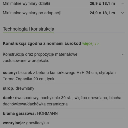
Minimalne wymiary działki
26,9 x 18,1
m
Minimalne wymiary po adaptacji
24,9 x 18,1
m
Technologia i konstrukcja
Konstrukcja zgodna z normami Eurokod
więcej >>
Konstrukcja oraz propozycje materiałowe
zastosowane w projekcie:
ściany:
bloczek z betonu komórkowego H+H 24 cm, styropian
Termo Organika 20 cm, tynk
strop:
drewniany
dach:
dwuspadowy, nachylenie 30 st. , więźba drewniana, blacha
dachówkowa/dachówka ceramiczna
brama garażowa:
HÖRMANN
wentylacja:
grawitacyjna