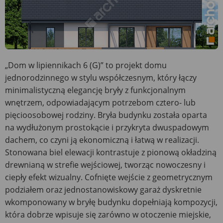
„Dom w lipiennikach 6 (G)” to projekt domu
jednorodzinnego w stylu współczesnym, który łączy
minimalistyczną elegancję bryły z funkcjonalnym
wnętrzem, odpowiadającym potrzebom cztero- lub
pięcioosobowej rodziny. Bryła budynku została oparta
na wydłużonym prostokącie i przykryta dwuspadowym
dachem, co czyni ją ekonomiczną i łatwą w realizacji.
Stonowana biel elewacji kontrastuje z pionową okładziną
drewnianą w strefie wejściowej, tworząc nowoczesny i
ciepły efekt wizualny. Cofnięte wejście z geometrycznym
podziałem oraz jednostanowiskowy garaż dyskretnie
wkomponowany w bryłę budynku dopełniają kompozycji,
która dobrze wpisuje się zarówno w otoczenie miejskie,