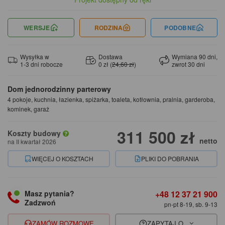
WERSJE
RODZINA
PODOBNE
Wysyłka w
Dostawa
Wymiana 90 dni,
1-3 dni robocze
0 zł (
24,60 zł
)
zwrot 30 dni
Dom jednorodzinny parterowy
4 pokoje, kuchnia, łazienka, spiżarka, toaleta, kotłownia, pralnia, garderoba,
kominek, garaż
311 500 zł
Koszty budowy
netto
na II kwartał 2026
WIĘCEJ O KOSZTACH
PLIKI DO POBRANIA
+48 12 37 21 900
Masz pytania?
Zadzwoń
pn-pt 8-19, sb. 9-13
ZAMÓW ROZMOWĘ
ZAPYTAJ O...