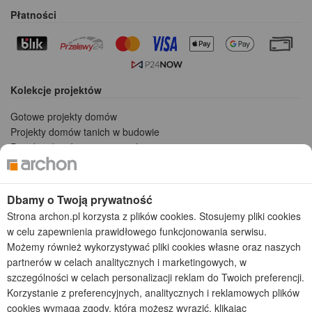
Płatności
Kolekcje projektów
Gotowe projekty domów
Projekty domów tanich w budowie
Projekty domów szeregowych
Projekty małych domów (do 150 m2)
Projekty domów wielorodzinnych
Projekty domów bliźniaczych
Dbamy o Twoją prywatność
Projekty domów nowoczesnych
Strona archon.pl korzysta z plików cookies. Stosujemy pliki cookies
Projekty domów parterowych
w celu zapewnienia prawidłowego funkcjonowania serwisu.
Możemy również wykorzystywać pliki cookies własne oraz naszych
2026 © ARCHON+ Biuro Projektów - Tradycyjne i nowoczesne gotowe
partnerów w celach analitycznych i marketingowych, w
projekty domów - autorska pracownia architektoniczna założona w 1990r.
szczególności w celach personalizacji reklam do Twoich preferencji.
przez arch. Barbarę Mendel
Korzystanie z preferencyjnych, analitycznych i reklamowych plików
Z uwagi na ciągłe doskonalenie procesu powstawania projektów (zgodnie z
normą ISO 9001), prezentowane na stronie projekty domów mogą
cookies wymaga zgody, którą możesz wyrazić, klikając