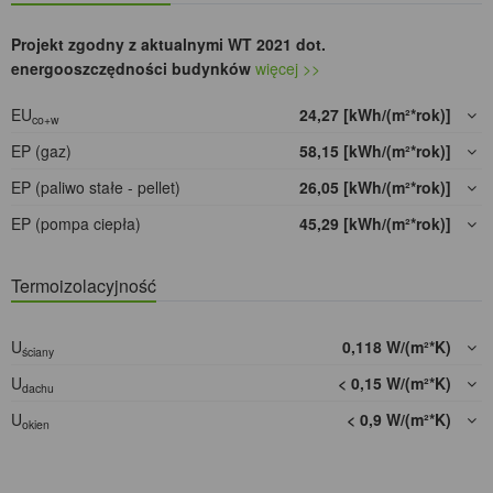
Projekt zgodny z aktualnymi WT 2021 dot.
energooszczędności budynków
więcej >>
EU
24,27 [kWh/(m²*rok)]
co+w
EP (gaz)
58,15 [kWh/(m²*rok)]
EP (paliwo stałe - pellet)
26,05 [kWh/(m²*rok)]
EP (pompa ciepła)
45,29 [kWh/(m²*rok)]
Termoizolacyjność
U
0,118 W/(m²*K)
ściany
U
< 0,15 W/(m²*K)
dachu
U
< 0,9 W/(m²*K)
okien