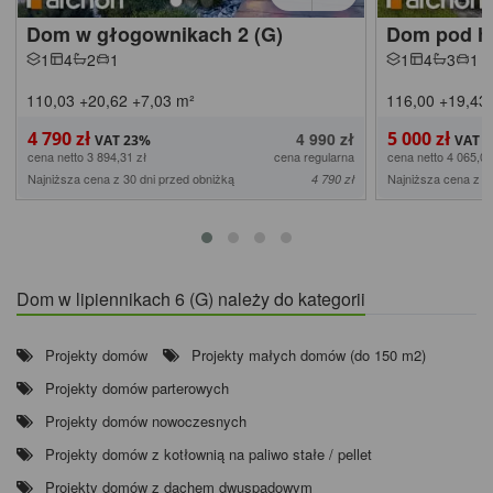
Dom w głogownikach 2 (G)
Dom pod h
1
4
2
1
1
4
3
1
110,03
+20,62
+7,03
m²
116,00
+19,43
4 790 zł
5 000 zł
4 990 zł
cena netto 3 894,31 zł
cena regularna
cena netto 4 065,04
Najniższa cena z 30 dni przed obniżką
Najniższa cena z 3
4 790 zł
Dom w lipiennikach 6 (G) należy do kategorii
Projekty domów
Projekty małych domów (do 150 m2)
Projekty domów parterowych
Projekty domów nowoczesnych
Projekty domów z kotłownią na paliwo stałe / pellet
Projekty domów z dachem dwuspadowym