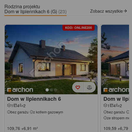
Rodzina projektu
Dom w lipiennikach 6 (G)
(23)
Zobacz wszystkie
KOD: ONLINE200
Dom w lipiennikach 6
Dom w lipi
1
4
2
1
4
2
bez garażu
z kotłem gazowym
bez garażu
z
ze stropem mon
109,76
+6,91
m²
109,59
+6,79
m