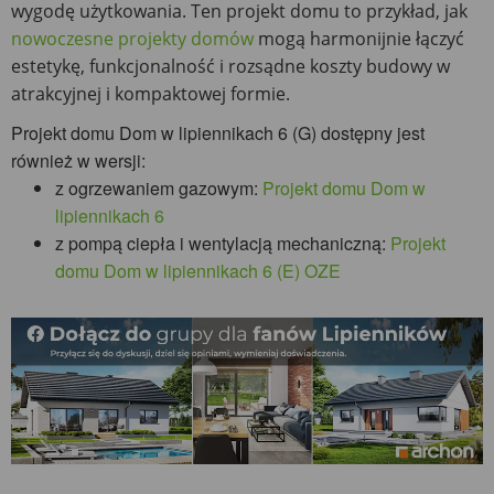
wygodę użytkowania. Ten projekt domu to przykład, jak
nowoczesne projekty domów
mogą harmonijnie łączyć
estetykę, funkcjonalność i rozsądne koszty budowy w
atrakcyjnej i kompaktowej formie.
Projekt domu Dom w lipiennikach 6 (G) dostępny jest
również w wersji:
z ogrzewaniem gazowym:
Projekt domu Dom w
lipiennikach 6
z pompą ciepła i wentylacją mechaniczną:
Projekt
domu Dom w lipiennikach 6 (E) OZE