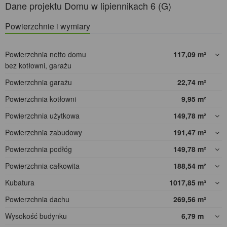
Dane projektu Domu w lipiennikach 6 (G)
Powierzchnie i wymiary
Powierzchnia netto domu
117,09
m²
bez kotłowni, garażu
Powierzchnia garażu
22,74
m²
Powierzchnia kotłowni
9,95
m²
Powierzchnia użytkowa
149,78
m²
Powierzchnia zabudowy
191,47
m²
Powierzchnia podłóg
149,78
m²
Powierzchnia całkowita
188,54
m²
Kubatura
1017,85
m³
Powierzchnia dachu
269,56
m²
Wysokość budynku
6,79
m