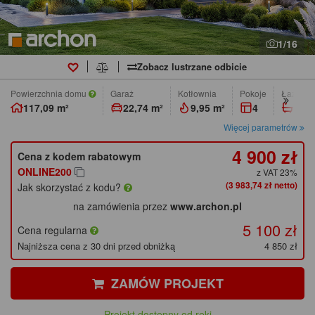
1/16
Zobacz lustrzane odbicie
Powierzchnia domu
Garaż
Kotłownia
pokoje
łazienk
117,09 m²
22,74 m²
9,95 m²
4
2
Więcej parametrów
4 900 zł
Cena z kodem rabatowym
ONLINE200
z VAT 23%
(3 983,74 zł netto)
Jak skorzystać z kodu?
na zamówienia przez
www.archon.pl
5 100 zł
Cena regularna
Najniższa cena z 30 dni przed obniżką
4 850 zł
ZAMÓW PROJEKT
Projekt dostępny od ręki