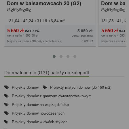
Dom w balsamowcach 20 (G2)
Dom w bal
2
5
2
2
2
5
2
2
131,04
+42,24
+31,19
+6,84
m²
131,23
+41,13
5 650 zł
5 650 zł
5 850 zł
cena netto 4 593,50 zł
cena regularna
cena netto 4 593,50
Najniższa cena z 30 dni przed obniżką
Najniższa cena z 3
5 600 zł
Dom w lucernie (G2T) należy do kategorii
Projekty domów
Projekty małych domów (do 150 m2)
Projekty domów z garażem dwustanowiskowym
Projekty domów na wąską działkę
Projekty domów nowoczesnych
Projekty domów w dwóch stylach