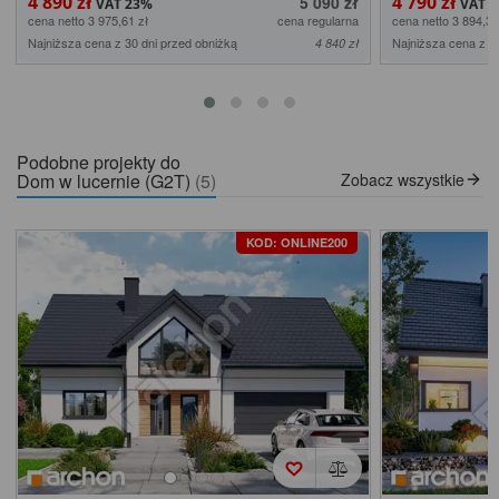
4 890 zł
4 790 zł
5 090 zł
cena netto 3 975,61 zł
cena regularna
cena netto 3 894,31
Najniższa cena z 30 dni przed obniżką
Najniższa cena z 3
4 840 zł
Podobne projekty do
Dom w lucernie (G2T)
(5)
Zobacz wszystkie
KOD: ONLINE200