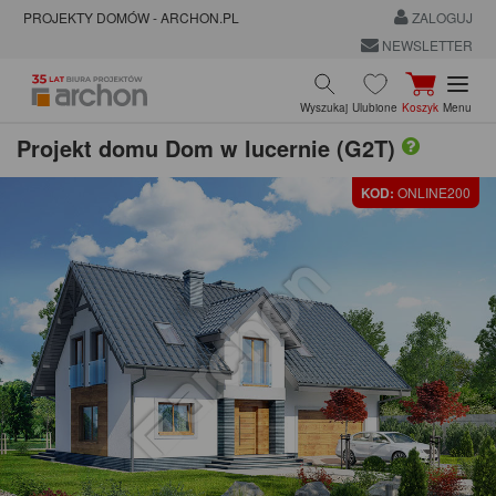
PROJEKTY DOMÓW - ARCHON.PL
ZALOGUJ
NEWSLETTER
Wyszukaj
Ulubione
Koszyk
Menu
Projekt domu
Dom w lucernie (G2T)
KOD:
ONLINE200