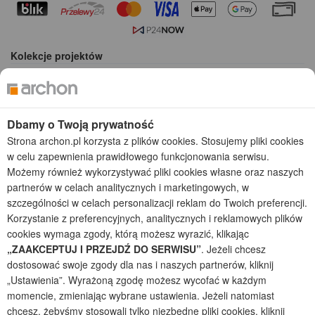
Kolekcje projektów
Gotowe projekty domów
Projekty domów tanich w budowie
Projekty domów szeregowych
Dbamy o Twoją prywatność
Projekty małych domów (do 150 m2)
Strona archon.pl korzysta z plików cookies. Stosujemy pliki cookies
Projekty domów wielorodzinnych
w celu zapewnienia prawidłowego funkcjonowania serwisu.
Projekty domów bliźniaczych
Możemy również wykorzystywać pliki cookies własne oraz naszych
Projekty domów nowoczesnych
partnerów w celach analitycznych i marketingowych, w
Projekty domów parterowych
szczególności w celach personalizacji reklam do Twoich preferencji.
Korzystanie z preferencyjnych, analitycznych i reklamowych plików
2026 © ARCHON+ Biuro Projektów - Tradycyjne i nowoczesne gotowe
cookies wymaga zgody, którą możesz wyrazić, klikając
projekty domów - autorska pracownia architektoniczna założona w 1990r.
przez arch. Barbarę Mendel
„ZAAKCEPTUJ I PRZEJDŹ DO SERWISU”
. Jeżeli chcesz
Z uwagi na ciągłe doskonalenie procesu powstawania projektów (zgodnie z
dostosować swoje zgody dla nas i naszych partnerów, kliknij
normą ISO 9001), prezentowane na stronie projekty domów mogą
„Ustawienia”. Wyrażoną zgodę możesz wycofać w każdym
nieznacznie różnić się od dokumentacji technicznej.
momencie, zmieniając wybrane ustawienia. Jeżeli natomiast
Informujemy, iż w celu optymalizacji treści dostępnych w naszym sklepie,
chcesz, żebyśmy stosowali tylko niezbędne pliki cookies, kliknij