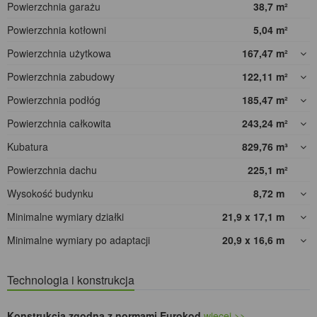
Powierzchnia garażu
38,7
m²
Powierzchnia kotłowni
5,04
m²
Powierzchnia użytkowa
167,47
m²
Powierzchnia zabudowy
122,11
m²
Powierzchnia podłóg
185,47
m²
Powierzchnia całkowita
243,24
m²
Kubatura
829,76
m³
Powierzchnia dachu
225,1
m²
Wysokość budynku
8,72
m
Minimalne wymiary działki
21,9 x 17,1
m
Minimalne wymiary po adaptacji
20,9 x 16,6
m
Technologia i konstrukcja
Konstrukcja zgodna z normami Eurokod
więcej >>