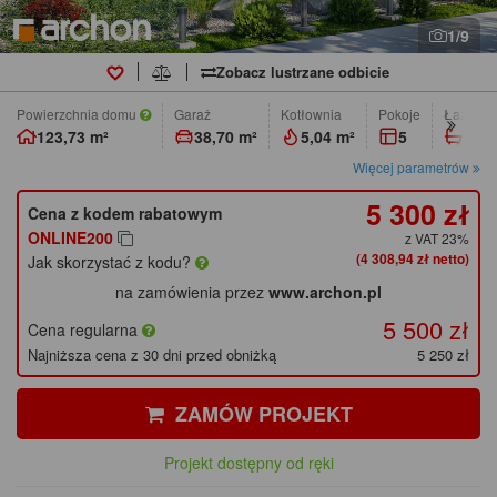
1/9
Zobacz lustrzane odbicie
Powierzchnia domu
Garaż
Kotłownia
pokoje
łazienk
123,73 m²
38,70 m²
5,04 m²
5
2
Więcej parametrów
5 300 zł
Cena z kodem rabatowym
ONLINE200
z VAT 23%
(4 308,94 zł netto)
Jak skorzystać z kodu?
na zamówienia przez
www.archon.pl
5 500 zł
Cena regularna
Najniższa cena z 30 dni przed obniżką
5 250 zł
ZAMÓW PROJEKT
Projekt dostępny od ręki