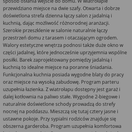
sposób osłania wejście do domu. W wiatrołapie
przewidziano miejsce na dwie szafy. Otwarta i dobrze
doświetlona strefa dzienna łączy salon z jadalnią i
kuchnią, dając możliwość różnorodnej aranżacji.
Szerokie przeszklenie w salonie naturalnie łączy
przestrzeń domu z tarasem i otaczającym ogrodem.
Walory estetyczne wnętrza podnosi także duże okno w
części jadalnej, które jednocześnie uprzyjemnia wspólne
posiłki. Barek zaprojektowany pomiędzy jadalnią i
kuchnią to idealne miejsce na poranne śniadania.
Funkcjonalna kuchnia posiada wygodne blaty do pracy
oraz miejsce na wysoką zabudowę. Program parteru
uzupełnia łazienka. Z wiatrołapu dostępny jest garaż i
dalej kotłownia na paliwo stałe. Wygodne 2-biegowe i
naturalnie doświetlone schody prowadzą do strefy
nocnej na poddaszu. Mieszczą się tutaj cztery jasne i
ustawne pokoje. Przy sypialni rodziców znajduje się
obszerna garderoba. Program uzupełnia komfortowa