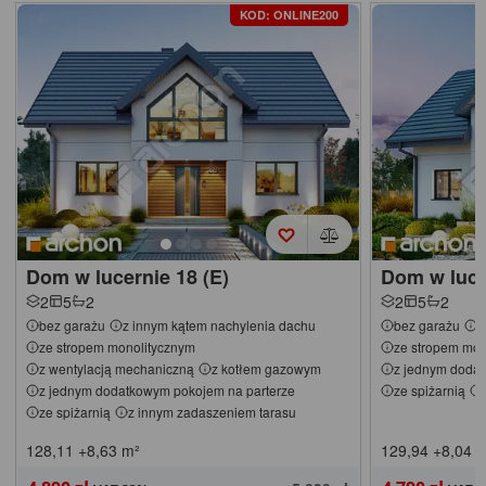
KOD: ONLINE200
Dom w lucernie 18 (E)
Dom w luce
2
5
2
2
5
2
bez garażu
z innym kątem nachylenia dachu
bez garażu
z
ze stropem monolitycznym
ze stropem mon
z wentylacją mechaniczną
z kotłem gazowym
z jednym dodat
z jednym dodatkowym pokojem na parterze
ze spiżarnią
ze spiżarnią
z innym zadaszeniem tarasu
128,11
+8,63
m²
129,94
+8,04
m