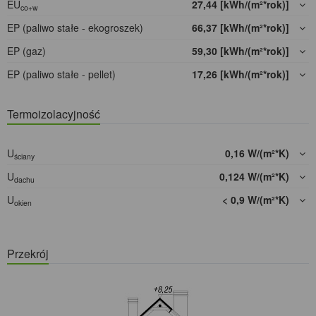
EU
27,44 [kWh/(m²*rok)]
co+w
EP (paliwo stałe - ekogroszek)
66,37 [kWh/(m²*rok)]
EP (gaz)
59,30 [kWh/(m²*rok)]
EP (paliwo stałe - pellet)
17,26 [kWh/(m²*rok)]
Termoizolacyjność
U
0,16 W/(m²*K)
ściany
U
0,124 W/(m²*K)
dachu
U
< 0,9 W/(m²*K)
okien
Przekrój