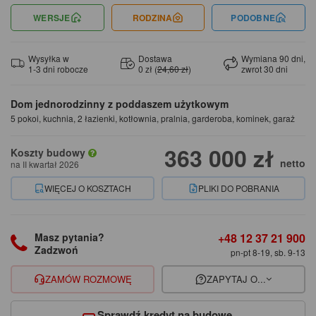
WERSJE
RODZINA
PODOBNE
Wysyłka w
Dostawa
Wymiana 90 dni,
1-3 dni robocze
0 zł (
24,60 zł
)
zwrot 30 dni
Dom jednorodzinny z poddaszem użytkowym
5 pokoi, kuchnia, 2 łazienki, kotłownia, pralnia, garderoba, kominek, garaż
363 000 zł
Koszty budowy
netto
na II kwartał 2026
WIĘCEJ O KOSZTACH
PLIKI DO POBRANIA
+48 12 37 21 900
Masz pytania?
Zadzwoń
pn-pt 8-19, sb. 9-13
ZAMÓW ROZMOWĘ
ZAPYTAJ O...
Sprawdź kredyt na budowę