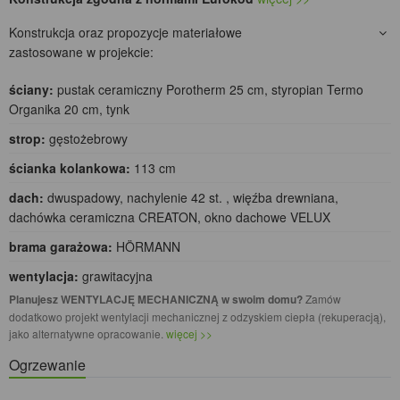
Konstrukcja oraz propozycje materiałowe
zastosowane w projekcie:
ściany:
pustak ceramiczny Porotherm 25 cm, styropian Termo
Organika 20 cm, tynk
strop:
gęstożebrowy
ścianka kolankowa:
113 cm
dach:
dwuspadowy, nachylenie 42 st. , więźba drewniana,
dachówka ceramiczna CREATON, okno dachowe VELUX
brama garażowa:
HÖRMANN
wentylacja:
grawitacyjna
Planujesz WENTYLACJĘ MECHANICZNĄ w swoim domu?
Zamów
dodatkowo projekt wentylacji mechanicznej z odzyskiem ciepła (rekuperacją),
jako alternatywne opracowanie.
więcej >>
Ogrzewanie