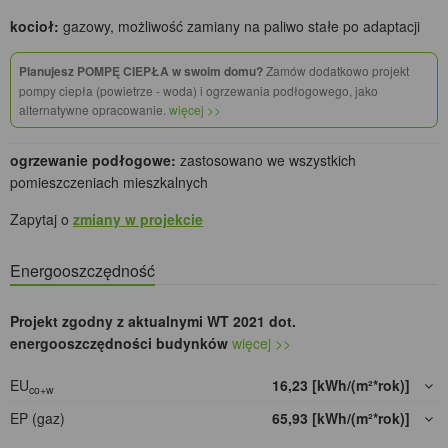
kocioł:
gazowy, możliwość zamiany na paliwo stałe po adaptacji
Planujesz POMPĘ CIEPŁA w swoim domu?
Zamów dodatkowo projekt
pompy ciepła (powietrze - woda) i ogrzewania podłogowego, jako
alternatywne opracowanie.
więcej >>
ogrzewanie podłogowe:
zastosowano we wszystkich
pomieszczeniach mieszkalnych
Zapytaj o
zmiany w projekcie
Energooszczędność
Projekt zgodny z aktualnymi WT 2021 dot.
energooszczędności budynków
więcej >>
EU
16,23 [kWh/(m²*rok)]
co+w
EP (gaz)
65,93 [kWh/(m²*rok)]