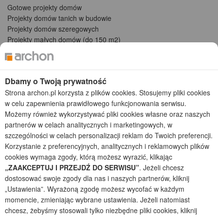
Gotowe projekty domów
Projekty domów tanich w budowie
Projekty domów szeregowych
Projekty małych domów (do 150 m2)
Projekty domów wielorodzinnych
Projekty domów bliźniaczych
Projekty domów nowoczesnych
Dbamy o Twoją prywatność
Projekty domów parterowych
Strona archon.pl korzysta z plików cookies. Stosujemy pliki cookies
w celu zapewnienia prawidłowego funkcjonowania serwisu.
2026 © ARCHON+ Biuro Projektów - Tradycyjne i nowoczesne gotowe
projekty domów - autorska pracownia architektoniczna założona w 1990r.
Możemy również wykorzystywać pliki cookies własne oraz naszych
przez arch. Barbarę Mendel
partnerów w celach analitycznych i marketingowych, w
Z uwagi na ciągłe doskonalenie procesu powstawania projektów (zgodnie z
szczególności w celach personalizacji reklam do Twoich preferencji.
normą ISO 9001), prezentowane na stronie projekty domów mogą
Korzystanie z preferencyjnych, analitycznych i reklamowych plików
nieznacznie różnić się od dokumentacji technicznej.
cookies wymaga zgody, którą możesz wyrazić, klikając
Informujemy, iż w celu optymalizacji treści dostępnych w naszym sklepie,
„ZAAKCEPTUJ I PRZEJDŹ DO SERWISU”
. Jeżeli chcesz
dostosowania ich do Państwa indywidualnych potrzeb korzystamy z
dostosować swoje zgody dla nas i naszych partnerów, kliknij
informacji zapisanych za pomocą plików cookies na urządzeniach
„Ustawienia”. Wyrażoną zgodę możesz wycofać w każdym
końcowych użytkowników. Pliki cookies użytkownik może kontrolować za
momencie, zmieniając wybrane ustawienia. Jeżeli natomiast
pomocą ustawień swojej przeglądarki internetowej. Dalsze korzystanie z
chcesz, żebyśmy stosowali tylko niezbędne pliki cookies, kliknij
naszego serwisu internetowego, bez zmiany ustawień przeglądarki