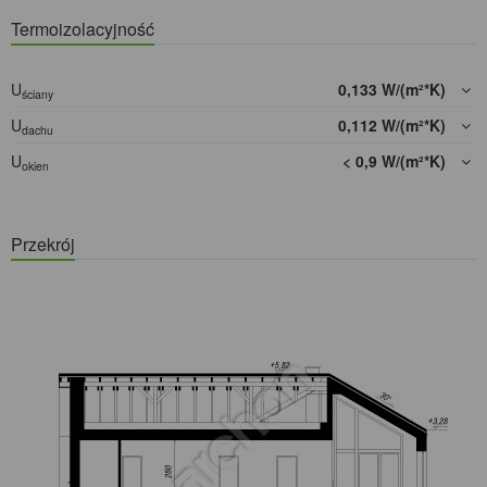
Termoizolacyjność
U
0,133 W/(m²*K)
ściany
U
0,112 W/(m²*K)
dachu
U
< 0,9 W/(m²*K)
okien
Przekrój