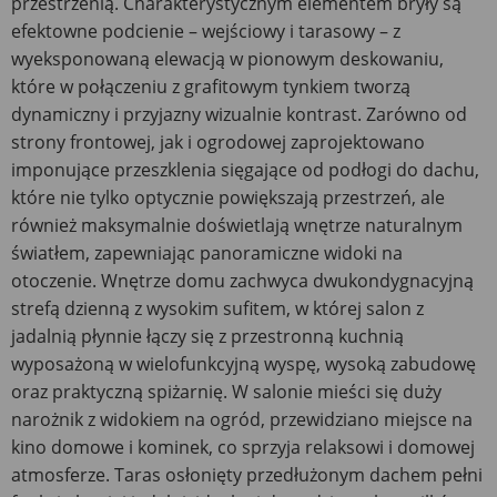
przestrzenią. Charakterystycznym elementem bryły są
efektowne podcienie – wejściowy i tarasowy – z
wyeksponowaną elewacją w pionowym deskowaniu,
które w połączeniu z grafitowym tynkiem tworzą
dynamiczny i przyjazny wizualnie kontrast. Zarówno od
strony frontowej, jak i ogrodowej zaprojektowano
imponujące przeszklenia sięgające od podłogi do dachu,
które nie tylko optycznie powiększają przestrzeń, ale
również maksymalnie doświetlają wnętrze naturalnym
światłem, zapewniając panoramiczne widoki na
otoczenie. Wnętrze domu zachwyca dwukondygnacyjną
strefą dzienną z wysokim sufitem, w której salon z
jadalnią płynnie łączy się z przestronną kuchnią
wyposażoną w wielofunkcyjną wyspę, wysoką zabudowę
oraz praktyczną spiżarnię. W salonie mieści się duży
narożnik z widokiem na ogród, przewidziano miejsce na
kino domowe i kominek, co sprzyja relaksowi i domowej
atmosferze. Taras osłonięty przedłużonym dachem pełni