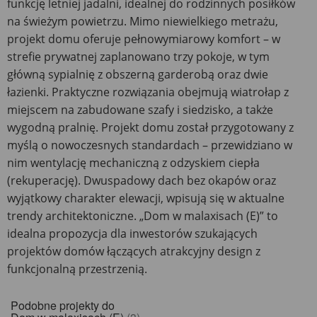
funkcję letniej jadalni, idealnej do rodzinnych posiłków
na świeżym powietrzu. Mimo niewielkiego metrażu,
projekt domu oferuje pełnowymiarowy komfort – w
strefie prywatnej zaplanowano trzy pokoje, w tym
główną sypialnię z obszerną garderobą oraz dwie
łazienki. Praktyczne rozwiązania obejmują wiatrołap z
miejscem na zabudowane szafy i siedzisko, a także
wygodną pralnię. Projekt domu został przygotowany z
myślą o nowoczesnych standardach – przewidziano w
nim wentylację mechaniczną z odzyskiem ciepła
(rekuperację). Dwuspadowy dach bez okapów oraz
wyjątkowy charakter elewacji, wpisują się w aktualne
trendy architektoniczne. „Dom w malaxisach (E)” to
idealna propozycja dla inwestorów szukających
projektów domów łączących atrakcyjny design z
funkcjonalną przestrzenią.
Podobne projekty do