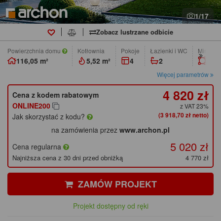
1/17
Zobacz lustrzane odbicie
Powierzchnia domu
Kotłownia
pokoje
łazienki i WC
Min. wym
116,05 m²
5,52 m²
4
2
24,2
Więcej parametrów
4 820 zł
Cena z kodem rabatowym
ONLINE200
z VAT 23%
(3 918,70 zł netto)
Jak skorzystać z kodu?
na zamówienia przez
www.archon.pl
5 020 zł
Cena regularna
Najniższa cena z 30 dni przed obniżką
4 770 zł
ZAMÓW PROJEKT
Projekt dostępny od ręki