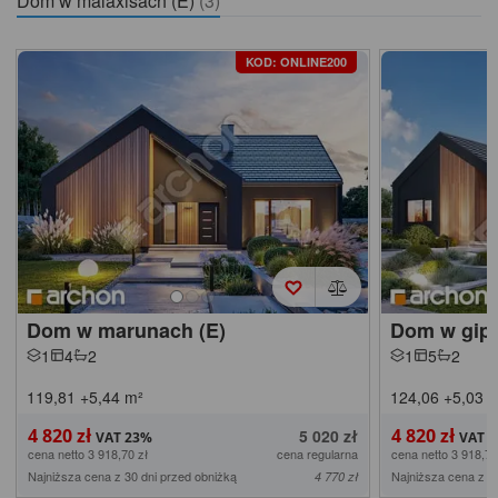
Dom w malaxisach (E)
(3)
KOD: ONLINE200
Dom w marunach (E)
Dom w gip
1
4
2
1
5
2
119,81
+5,44
m²
124,06
+5,03
m
4 820 zł
4 820 zł
5 020 zł
cena netto 3 918,70 zł
cena regularna
cena netto 3 918,70
Najniższa cena z 30 dni przed obniżką
Najniższa cena z 3
4 770 zł