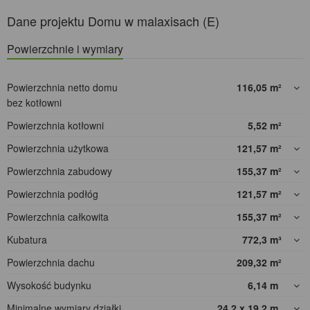
Dane projektu Domu w malaxisach (E)
Powierzchnie i wymiary
Powierzchnia netto domu
116,05
m²
bez kotłowni
Powierzchnia kotłowni
5,52
m²
Powierzchnia użytkowa
121,57
m²
Powierzchnia zabudowy
155,37
m²
Powierzchnia podłóg
121,57
m²
Powierzchnia całkowita
155,37
m²
Kubatura
772,3
m³
Powierzchnia dachu
209,32
m²
Wysokość budynku
6,14
m
Minimalne wymiary działki
24,2 x 19,2
m