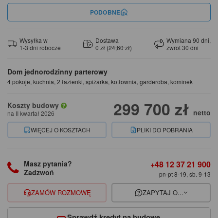
PODOBNE
Wysyłka w
Dostawa
Wymiana 90 dni,
1-3 dni robocze
0 zł (
24,60 zł
)
zwrot 30 dni
Dom jednorodzinny parterowy
4 pokoje, kuchnia, 2 łazienki, spiżarka, kotłownia, garderoba, kominek
299 700 zł
Koszty budowy
netto
na II kwartał 2026
WIĘCEJ O KOSZTACH
PLIKI DO POBRANIA
+48 12 37 21 900
Masz pytania?
Zadzwoń
pn-pt 8-19, sb. 9-13
ZAMÓW ROZMOWĘ
ZAPYTAJ O...
Sprawdź kredyt na budowę