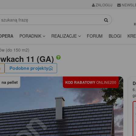
ZALOGUJ
NEWSL
K
OPERA
PORADNIK
REALIZACJE
FORUM
BLOGI
KRE
ów (do 150 m2)
wkach 11 (GA)
Podobne projekty
na pellet
KOD RABATOWY
ONLINE200
D
6 
g