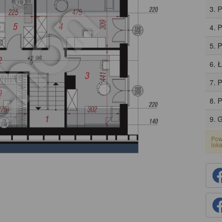
3. 
4. 
5. P
6. 
7. 
8. 
9. 
Pow
lok