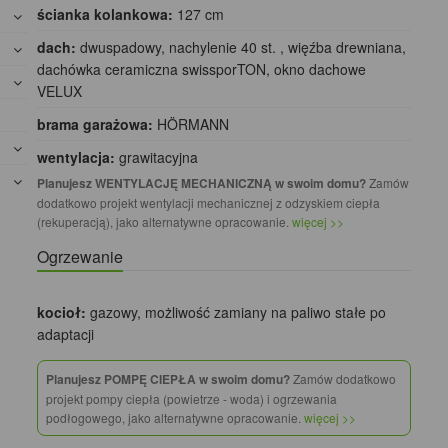
ścianka kolankowa:
127 cm
dach:
dwuspadowy, nachylenie 40 st. , więźba drewniana,
dachówka ceramiczna swissporTON, okno dachowe
VELUX
brama garażowa:
HÖRMANN
wentylacja:
grawitacyjna
Planujesz WENTYLACJĘ MECHANICZNĄ w swoim domu?
Zamów
dodatkowo projekt wentylacji mechanicznej z odzyskiem ciepła
(rekuperacją), jako alternatywne opracowanie.
więcej >>
Ogrzewanie
kocioł:
gazowy, możliwość zamiany na paliwo stałe po
adaptacji
Planujesz POMPĘ CIEPŁA w swoim domu?
Zamów dodatkowo
projekt pompy ciepła (powietrze - woda) i ogrzewania
podłogowego, jako alternatywne opracowanie.
więcej >>