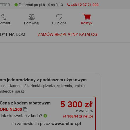
ETTER
Zadzwoń pn-pt 8-19 sb 9-13
+48 12 37 21 900
ontakt
Porównaj
Ulubione
Koszyk
DYT NA DOM
ZAMÓW BEZPŁATNY KATALOG
om jednorodzinny z poddaszem użytkowym
pokoi, kuchnia, 2 łazienki, spiżarka, kotłownia, pralnia,
arderoba, garaż
5 300 zł
Cena z kodem rabatowym
ONLINE200
z VAT 23%
Jak skorzystać z kodu?
(4 308,94 zł netto)
na zamówienia przez
www.archon.pl