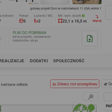
gotowy projekt Dom w malinówkach 11 (GA) widok 1
a kotłowni
pokoje
łazienki i WC
Min. wym. działki
²
6
2
22,1 x 16,5 m
więcej
PLIKI DO POBRANIA
karta projektu, zestawienie
materiałów, obrys
REALIZACJE
DODATKI
SPOŁECZNOŚĆ
Zobacz rzut szczegółowy
Do
 lustrzane odbicie
PA