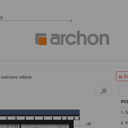
Zo
 lustrzane odbicie
PO
1. 
2. 