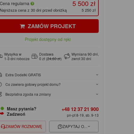
5 500 zł
Cena regularna
Najniższa cena z 30 dni przed obniżką
5 250 zł
ZAMÓW PROJEKT
Projekt dostępny od ręki
Wysyłka w
Dostawa
Wymiana 90 dni,
1-3 dni robocze
0 zł (
24,60 zł
)
zwrot 30 dni
Extra Dodatki GRATIS
Co zawiera gotowy projekt domu?
Bezpłatna zgoda na zmiany
+48 12 37 21 900
Masz pytania?
Zadzwoń
pn-pt 8-19, sb. 9-13
ZAMÓW ROZMOWĘ
ZAPYTAJ O...