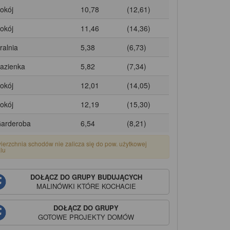
Pokój
10,78
(12,61)
Pokój
11,46
(14,36)
ralnia
5,38
(6,73)
Łazienka
5,82
(7,34)
Pokój
12,01
(14,05)
Pokój
12,19
(15,30)
Garderoba
6,54
(8,21)
ierzchnia schodów nie zalicza się do pow. użytkowej
alu
DOŁĄCZ DO GRUPY BUDUJĄCYCH
MALINÓWKI
KTÓRE KOCHACIE
DOŁĄCZ DO GRUPY
GOTOWE PROJEKTY DOMÓW