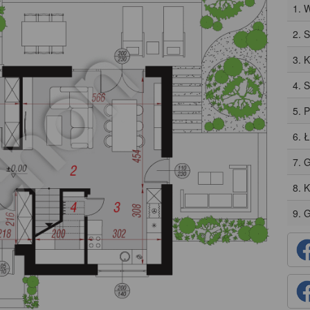
1. 
2. 
3. 
4. 
5. 
6. 
7. 
8. 
9. 