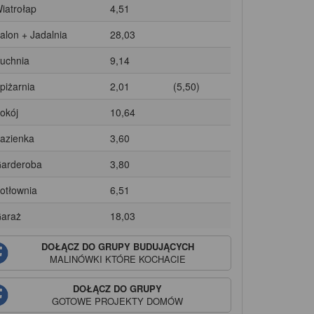
Wiatrołap
4,51
Salon + Jadalnia
28,03
Kuchnia
9,14
Spiżarnia
2,01
(5,50)
Pokój
10,64
Łazienka
3,60
Garderoba
3,80
Kotłownia
6,51
Garaż
18,03
DOŁĄCZ DO GRUPY BUDUJĄCYCH
MALINÓWKI
KTÓRE KOCHACIE
DOŁĄCZ DO GRUPY
GOTOWE PROJEKTY DOMÓW