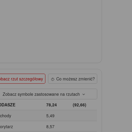
bacz rzut szczegółowy
Co możesz zmienić?
Zobacz symbole zastosowane na rzutach
DDASZE
78,24
(92,66)
Schody
5,49
Korytarz
8,57