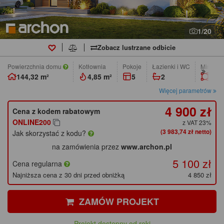
1/20
Zobacz lustrzane odbicie
Powierzchnia domu
Kotłownia
pokoje
łazienki i WC
Min. wym
144,32 m²
4,85 m²
5
2
20,0
Więcej parametrów
4 900 zł
Cena z kodem rabatowym
ONLINE200
z VAT 23%
(3 983,74 zł netto)
Jak skorzystać z kodu?
na zamówienia przez
www.archon.pl
5 100 zł
Cena regularna
Najniższa cena z 30 dni przed obniżką
4 850 zł
ZAMÓW PROJEKT
Projekt dostępny od ręki