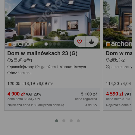
Dom w malinówkach 23 (G)
Dom w mal
2
6
2
1
2
5
2
pomniejszony
z garażem 1-stanowiskowym
pomniejszony
bez kominka
120,05
+18,19
+6,09
m²
114,30
+4,04
m
4 900 zł
4 590 zł
5 100 zł
cena netto 3 983,74 zł
cena regularna
cena netto 3 731,71
Najniższa cena z 30 dni przed obniżką
Najniższa cena z 3
4 850 zł