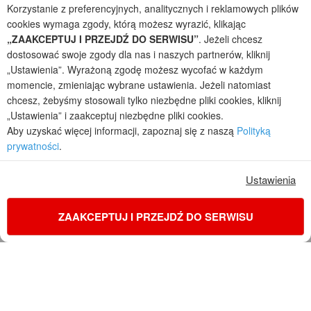
Korzystanie z preferencyjnych, analitycznych i reklamowych plików
przez arch. Barbarę Mendel
Z uwagi na ciągłe doskonalenie procesu powstawania projektów (zgodnie z
cookies wymaga zgody, którą możesz wyrazić, klikając
normą ISO 9001), prezentowane na stronie projekty domów mogą
„ZAAKCEPTUJ I PRZEJDŹ DO SERWISU”
. Jeżeli chcesz
nieznacznie różnić się od dokumentacji technicznej.
dostosować swoje zgody dla nas i naszych partnerów, kliknij
Informujemy, iż w celu optymalizacji treści dostępnych w naszym sklepie,
„Ustawienia”. Wyrażoną zgodę możesz wycofać w każdym
dostosowania ich do Państwa indywidualnych potrzeb korzystamy z
momencie, zmieniając wybrane ustawienia. Jeżeli natomiast
informacji zapisanych za pomocą plików cookies na urządzeniach
chcesz, żebyśmy stosowali tylko niezbędne pliki cookies, kliknij
końcowych użytkowników. Pliki cookies użytkownik może kontrolować za
„Ustawienia” i zaakceptuj niezbędne pliki cookies.
pomocą ustawień swojej przeglądarki internetowej. Dalsze korzystanie z
Aby uzyskać więcej informacji, zapoznaj się z naszą
Polityką
naszego serwisu internetowego, bez zmiany ustawień przeglądarki
prywatności
.
internetowej oznacza, iż użytkownik akceptuje stosowanie plików cookies.
Więcej informacji zawartych jest w polityce prywatności.
Ustawienia
Polityka prywatności
Regulamin sklepu internetowego
Reklamacje
Jak zmienić ustawienia cookies
ZAAKCEPTUJ I PRZEJDŹ DO SERWISU
KONTAKT
ZAMÓW PROJEKT