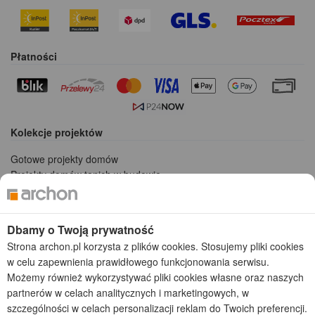
Płatności
Kolekcje projektów
Gotowe projekty domów
Projekty domów tanich w budowie
Projekty domów szeregowych
Projekty małych domów (do 150 m2)
Projekty domów wielorodzinnych
Dbamy o Twoją prywatność
Projekty domów bliźniaczych
Strona archon.pl korzysta z plików cookies. Stosujemy pliki cookies
Projekty domów nowoczesnych
w celu zapewnienia prawidłowego funkcjonowania serwisu.
Projekty domów parterowych
Możemy również wykorzystywać pliki cookies własne oraz naszych
partnerów w celach analitycznych i marketingowych, w
2026 © ARCHON+ Biuro Projektów - Tradycyjne i nowoczesne gotowe
szczególności w celach personalizacji reklam do Twoich preferencji.
projekty domów - autorska pracownia architektoniczna założona w 1990r.