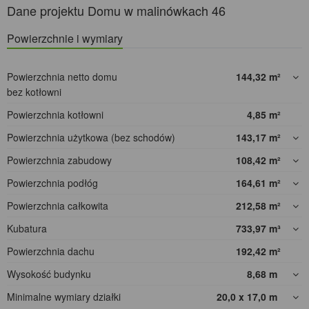
Dane projektu Domu w malinówkach 46
Powierzchnie i wymiary
Powierzchnia netto domu
144,32
m²
bez kotłowni
Powierzchnia kotłowni
4,85
m²
Powierzchnia użytkowa (bez schodów)
143,17
m²
Powierzchnia zabudowy
108,42
m²
Powierzchnia podłóg
164,61
m²
Powierzchnia całkowita
212,58
m²
Kubatura
733,97
m³
Powierzchnia dachu
192,42
m²
Wysokość budynku
8,68
m
Minimalne wymiary działki
20,0 x 17,0
m