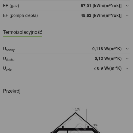
EP (gaz)
67,01 [kWh/(m²*rok)]
EP (pompa ciepła)
48,63 [kWh/(m²*rok)]
Termoizolacyjność
U
0,118 W/(m²*K)
ściany
U
0,12 W/(m²*K)
dachu
U
< 0,9 W/(m²*K)
okien
Przekrój