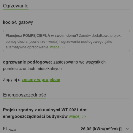
Ogrzewanie
kocioł:
gazowy
Planujesz POMPĘ CIEPŁA w swoim domu?
Zamów dodatkowo projekt
pompy ciepła (powietrze - woda) i ogrzewania podłogowego, jako
alternatywne opracowanie.
więcej >>
ogrzewanie podłogowe:
zastosowano we wszystkich
pomieszczeniach mieszkalnych
Zapytaj o
zmiany w projekcie
Energooszczędność
Projekt zgodny z aktualnymi WT 2021 dot.
energooszczędności budynków
więcej >>
EU
26,02 [kWh/(m²*rok)]
co+w