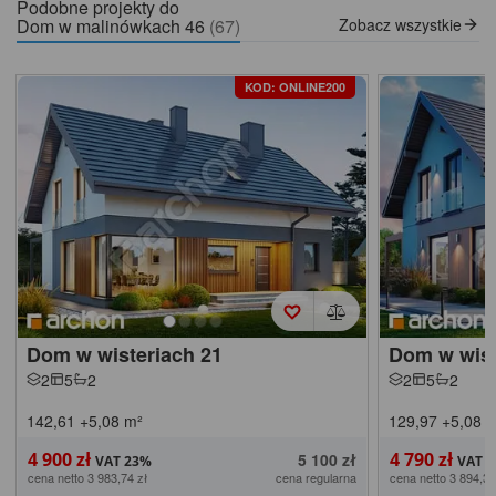
Podobne projekty do
Dom w malinówkach 46
(67)
Zobacz wszystkie
KOD: ONLINE200
Dom w wisteriach 21
Dom w wist
2
5
2
2
5
2
142,61
+5,08
m²
129,97
+5,08
m
4 900 zł
4 790 zł
5 100 zł
cena netto 3 983,74 zł
cena regularna
cena netto 3 894,31