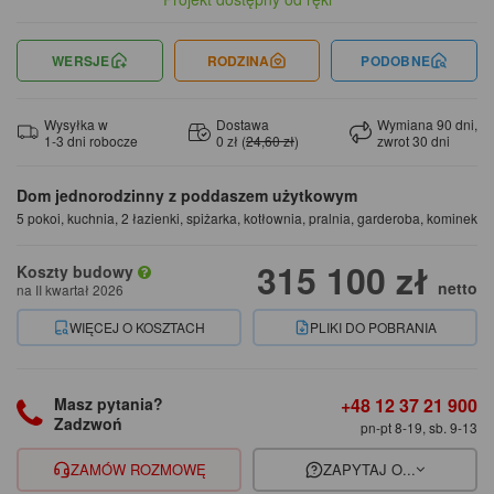
WERSJE
RODZINA
PODOBNE
Wysyłka w
Dostawa
Wymiana 90 dni,
1-3 dni robocze
0 zł (
24,60 zł
)
zwrot 30 dni
Dom jednorodzinny z poddaszem użytkowym
5 pokoi, kuchnia, 2 łazienki, spiżarka, kotłownia, pralnia, garderoba, kominek
315 100 zł
Koszty budowy
netto
na II kwartał 2026
WIĘCEJ O KOSZTACH
PLIKI DO POBRANIA
+48 12 37 21 900
Masz pytania?
Zadzwoń
pn-pt 8-19, sb. 9-13
ZAMÓW ROZMOWĘ
ZAPYTAJ O...