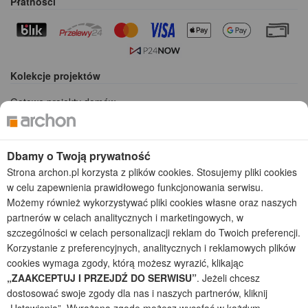
Płatności
Kolekcje projektów
Gotowe projekty domów
Projekty domów tanich w budowie
Projekty domów szeregowych
Projekty małych domów (do 150 m2)
Dbamy o Twoją prywatność
Projekty domów wielorodzinnych
Strona archon.pl korzysta z plików cookies. Stosujemy pliki cookies
Projekty domów bliźniaczych
w celu zapewnienia prawidłowego funkcjonowania serwisu.
Projekty domów nowoczesnych
Możemy również wykorzystywać pliki cookies własne oraz naszych
Projekty domów parterowych
partnerów w celach analitycznych i marketingowych, w
szczególności w celach personalizacji reklam do Twoich preferencji.
2026 © ARCHON+ Biuro Projektów - Tradycyjne i nowoczesne gotowe
Korzystanie z preferencyjnych, analitycznych i reklamowych plików
projekty domów - autorska pracownia architektoniczna założona w 1990r.
cookies wymaga zgody, którą możesz wyrazić, klikając
przez arch. Barbarę Mendel
Z uwagi na ciągłe doskonalenie procesu powstawania projektów (zgodnie z
„ZAAKCEPTUJ I PRZEJDŹ DO SERWISU”
. Jeżeli chcesz
normą ISO 9001), prezentowane na stronie projekty domów mogą
dostosować swoje zgody dla nas i naszych partnerów, kliknij
nieznacznie różnić się od dokumentacji technicznej.