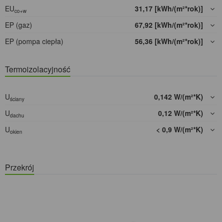
EU
31,17 [kWh/(m²*rok)]
co+w
EP (gaz)
67,92 [kWh/(m²*rok)]
EP (pompa ciepła)
56,36 [kWh/(m²*rok)]
Termoizolacyjność
U
0,142 W/(m²*K)
ściany
U
0,12 W/(m²*K)
dachu
U
< 0,9 W/(m²*K)
okien
Przekrój