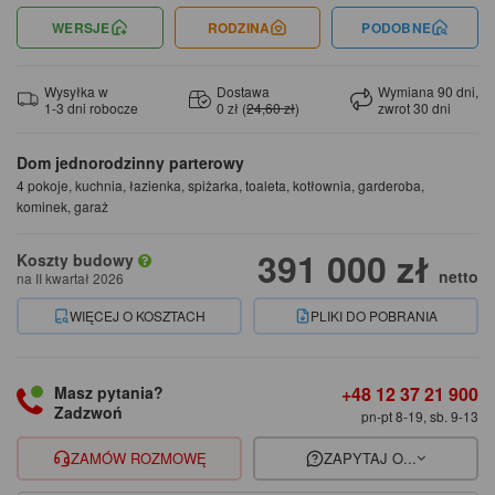
WERSJE
RODZINA
PODOBNE
Wysyłka w
Dostawa
Wymiana 90 dni,
1-3 dni robocze
0 zł (
24,60 zł
)
zwrot 30 dni
Dom jednorodzinny parterowy
4 pokoje, kuchnia, łazienka, spiżarka, toaleta, kotłownia, garderoba,
kominek, garaż
391 000 zł
Koszty budowy
netto
na II kwartał 2026
WIĘCEJ O KOSZTACH
PLIKI DO POBRANIA
+48 12 37 21 900
Masz pytania?
Zadzwoń
pn-pt 8-19, sb. 9-13
ZAMÓW ROZMOWĘ
ZAPYTAJ O...