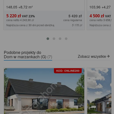
148,05
+8,72
m²
103,96
+4,27
m
5 220 zł
4 500 zł
5 420 zł
cena netto 4 243,90 zł
cena regularna
cena netto 3 658,54
Najniższa cena z 30 dni przed obniżką
Najniższa cena z 3
5 170 zł
Podobne projekty do
Dom w marzankach (G)
(7)
Zobacz wszystkie
KOD: ONLINE200