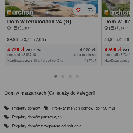
Dom w renklodach 24 (G)
Dom w lire
1
4
2
1
1
3
1
1
99,98
+20,81
+7,08
m²
88,94
+21,86
+
4 720 zł
4 590 zł
4 920 zł
cena netto 3 837,40 zł
cena regularna
cena netto 3 731,71
Najniższa cena z 30 dni przed obniżką
Najniższa cena z 3
4 670 zł
Dom w marzankach (G) należy do kategorii
Projekty domów
Projekty małych domów (do 150 m2)
Projekty domów parterowych
Projekty domów z wejściem od południa