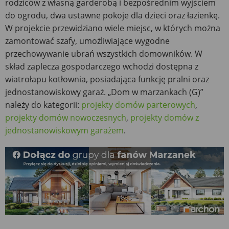
rodziców z własną garderobą i bezpośrednim wyjściem
do ogrodu, dwa ustawne pokoje dla dzieci oraz łazienkę.
W projekcie przewidziano wiele miejsc, w których można
zamontować szafy, umożliwiające wygodne
przechowywanie ubrań wszystkich domowników. W
skład zaplecza gospodarczego wchodzi dostępna z
wiatrołapu kotłownia, posiadająca funkcję pralni oraz
jednostanowiskowy garaż. „Dom w marzankach (G)”
należy do kategorii:
projekty domów parterowych
,
projekty domów nowoczesnych
,
projekty domów z
jednostanowiskowym garażem
.