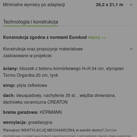
Minimalne wymiary po adaptacji
26,2 x 21,1
m
Technologia i konstrukcja
Konstrukcja zgodna z normami Eurokod
więcej >>
Konstrukcja oraz propozycje materiałowe
zastosowane w projekcie:
ściany:
bloczek z betonu komórkowego H+H 24 cm, styropian
Termo Organika 20 cm, tynk
strop:
płyta żelbetowa
dach:
dwuspadowy, nachylenie 35 st. , więźba drewniana,
dachówka ceramiczna CREATON
brama garażowa:
HÖRMANN
wentylacja:
grawitacyjna
Planujesz WENTYLACJĘ MECHANICZNĄ w swoim domu?
Zamów
dodatkowo projekt wentylacji mechanicznej z odzyskiem ciepła (rekuperacją),