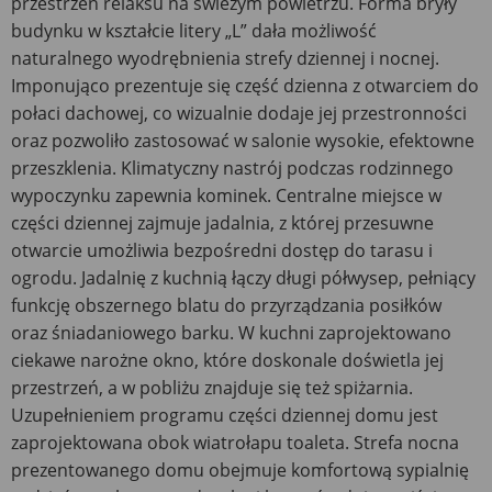
przestrzeń relaksu na świeżym powietrzu. Forma bryły
budynku w kształcie litery „L” dała możliwość
naturalnego wyodrębnienia strefy dziennej i nocnej.
Imponująco prezentuje się część dzienna z otwarciem do
połaci dachowej, co wizualnie dodaje jej przestronności
oraz pozwoliło zastosować w salonie wysokie, efektowne
przeszklenia. Klimatyczny nastrój podczas rodzinnego
wypoczynku zapewnia kominek. Centralne miejsce w
części dziennej zajmuje jadalnia, z której przesuwne
otwarcie umożliwia bezpośredni dostęp do tarasu i
ogrodu. Jadalnię z kuchnią łączy długi półwysep, pełniący
funkcję obszernego blatu do przyrządzania posiłków
oraz śniadaniowego barku. W kuchni zaprojektowano
ciekawe narożne okno, które doskonale doświetla jej
przestrzeń, a w pobliżu znajduje się też spiżarnia.
Uzupełnieniem programu części dziennej domu jest
zaprojektowana obok wiatrołapu toaleta. Strefa nocna
prezentowanego domu obejmuje komfortową sypialnię