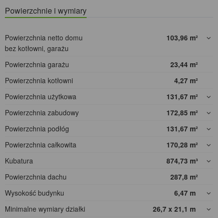
Powierzchnie i wymiary
Powierzchnia netto domu
103,96
m²
bez kotłowni, garażu
Powierzchnia garażu
23,44
m²
Powierzchnia kotłowni
4,27
m²
Powierzchnia użytkowa
131,67
m²
Powierzchnia zabudowy
172,85
m²
Powierzchnia podłóg
131,67
m²
Powierzchnia całkowita
170,28
m²
Kubatura
874,73
m³
Powierzchnia dachu
287,8
m²
Wysokość budynku
6,47
m
Minimalne wymiary działki
26,7 x 21,1
m