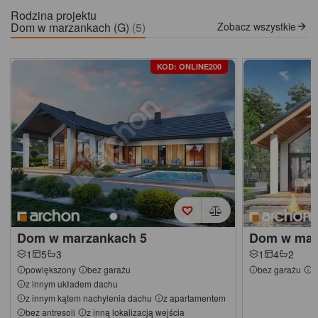
Rodzina projektu
Dom w marzankach (G)
(5)
Zobacz wszystkie
KOD: ONLINE200
Dom w marzankach 5
Dom w mar
1
5
3
1
4
2
powiększony
bez garażu
bez garażu
z
z innym układem dachu
z innym kątem nachylenia dachu
z apartamentem
bez antresoli
z inną lokalizacją wejścia