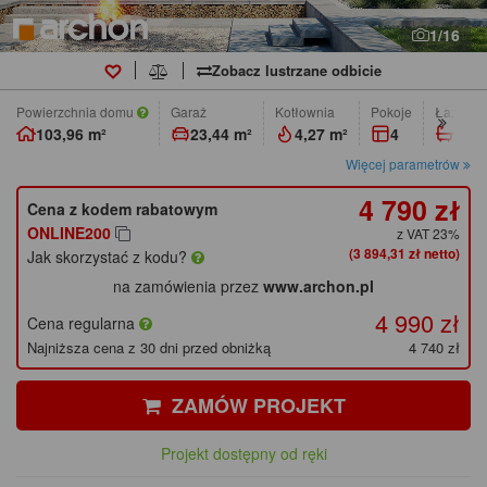
1/16
Zobacz lustrzane odbicie
Powierzchnia domu
Garaż
Kotłownia
pokoje
łazienk
103,96 m²
23,44 m²
4,27 m²
4
2
Więcej parametrów
4 790 zł
Cena z kodem rabatowym
ONLINE200
z VAT 23%
(3 894,31 zł netto)
Jak skorzystać z kodu?
na zamówienia przez
www.archon.pl
4 990 zł
Cena regularna
Najniższa cena z 30 dni przed obniżką
4 740 zł
ZAMÓW PROJEKT
Projekt dostępny od ręki