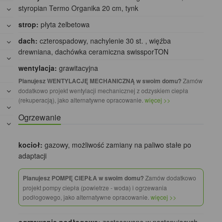
styropian Termo Organika 20 cm, tynk
strop:
płyta żelbetowa
dach:
czterospadowy, nachylenie 30 st. , więźba
drewniana, dachówka ceramiczna swissporTON
wentylacja:
grawitacyjna
Planujesz WENTYLACJĘ MECHANICZNĄ w swoim domu?
Zamów
dodatkowo projekt wentylacji mechanicznej z odzyskiem ciepła
(rekuperacją), jako alternatywne opracowanie.
więcej >>
Ogrzewanie
kocioł:
gazowy, możliwość zamiany na paliwo stałe po
adaptacji
Planujesz POMPĘ CIEPŁA w swoim domu?
Zamów dodatkowo
projekt pompy ciepła (powietrze - woda) i ogrzewania
podłogowego, jako alternatywne opracowanie.
więcej >>