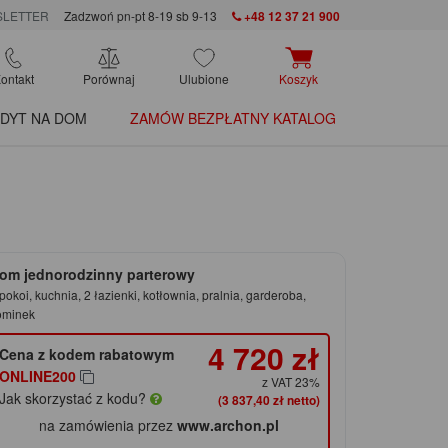
LETTER
Zadzwoń pn-pt 8-19 sb 9-13
+48 12 37 21 900
ontakt
Porównaj
Ulubione
Koszyk
DYT NA DOM
ZAMÓW BEZPŁATNY KATALOG
om jednorodzinny parterowy
pokoi, kuchnia, 2 łazienki, kotłownia, pralnia, garderoba,
ominek
4 720 zł
Cena z kodem rabatowym
ONLINE200
z VAT 23%
Jak skorzystać z kodu?
(3 837,40 zł netto)
na zamówienia przez
www.archon.pl