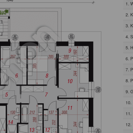
1. 
2. 
3. 
4. 
5. H
6. 
7. 
8. 
9. 
10.
11.
12.