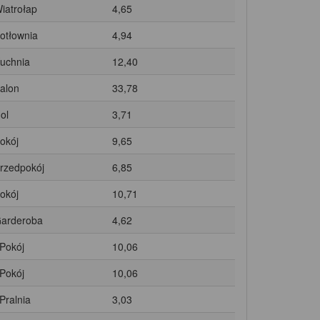
Wiatrołap
4,65
Kotłownia
4,94
Kuchnia
12,40
Salon
33,78
ol
3,71
Pokój
9,65
Przedpokój
6,85
Pokój
10,71
Garderoba
4,62
 Pokój
10,06
 Pokój
10,06
 Pralnia
3,03