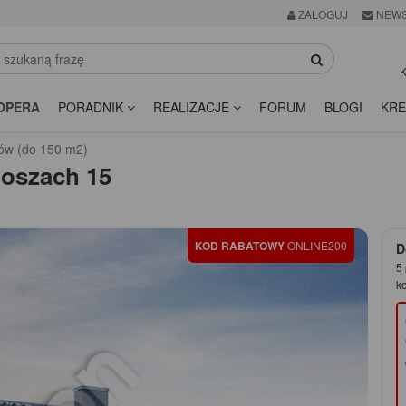
ZALOGUJ
NEWS
K
OPERA
PORADNIK
REALIZACJE
FORUM
BLOGI
KRE
ów (do 150 m2)
oszach 15
KOD RABATOWY
ONLINE200
D
5 
k