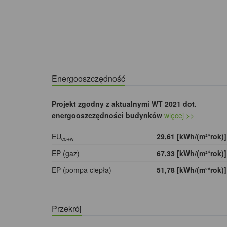
Energooszczędność
Projekt zgodny z aktualnymi WT 2021 dot.
energooszczędności budynków
więcej >>
EU
29,61 [kWh/(m²*rok)
co+w
EP (gaz)
67,33 [kWh/(m²*rok)
EP (pompa ciepła)
51,78 [kWh/(m²*rok)
Przekrój