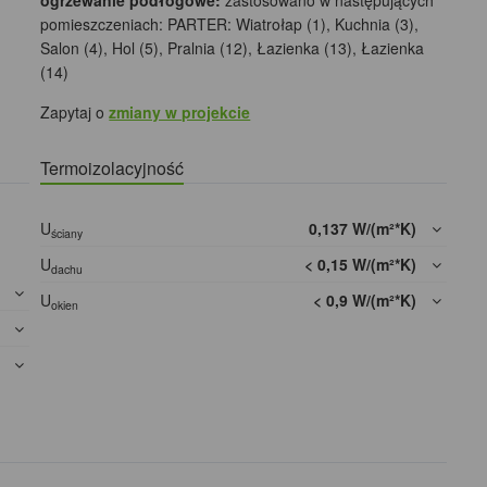
ogrzewanie podłogowe:
zastosowano w następujących
pomieszczeniach: PARTER: Wiatrołap (1), Kuchnia (3),
Salon (4), Hol (5), Pralnia (12), Łazienka (13), Łazienka
(14)
Zapytaj o
zmiany w projekcie
Termoizolacyjność
U
0,137 W/(m²*K)
ściany
U
< 0,15 W/(m²*K)
dachu
]
U
< 0,9 W/(m²*K)
okien
]
]