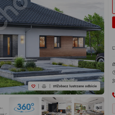
Zobacz lustrzane odbicie