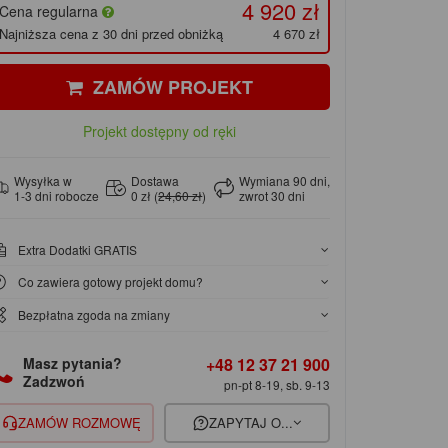
4 920 zł
Cena regularna
Najniższa cena z 30 dni przed obniżką
4 670 zł
ZAMÓW PROJEKT
Projekt dostępny od ręki
Wysyłka w
Dostawa
Wymiana 90 dni,
1-3 dni robocze
0 zł (
24,60 zł
)
zwrot 30 dni
Extra Dodatki GRATIS
Co zawiera gotowy projekt domu?
Bezpłatna zgoda na zmiany
+48 12 37 21 900
Masz pytania?
Zadzwoń
pn-pt 8-19, sb. 9-13
ZAMÓW ROZMOWĘ
ZAPYTAJ O...