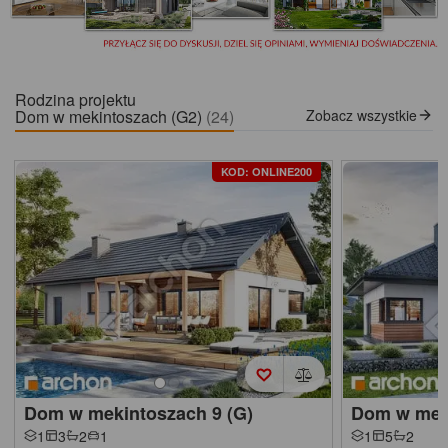
Rodzina projektu
Dom w mekintoszach (G2)
(24)
Zobacz wszystkie
KOD: ONLINE200
Dom w mekintoszach 9 (G)
Dom w mek
1
3
2
1
1
5
2