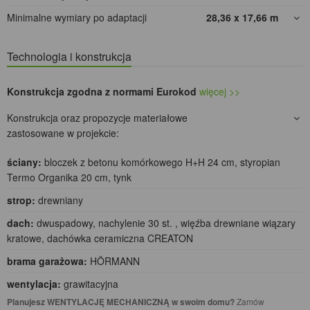
Minimalne wymiary po adaptacji
28,36 x 17,66
m
Technologia i konstrukcja
Konstrukcja zgodna z normami Eurokod
więcej >>
Konstrukcja oraz propozycje materiałowe
zastosowane w projekcie:
ściany:
bloczek z betonu komórkowego H+H 24 cm, styropian
Termo Organika 20 cm, tynk
strop:
drewniany
dach:
dwuspadowy, nachylenie 30 st. , więźba drewniane wiązary
kratowe, dachówka ceramiczna CREATON
brama garażowa:
HÖRMANN
wentylacja:
grawitacyjna
Planujesz WENTYLACJĘ MECHANICZNĄ w swoim domu?
Zamów