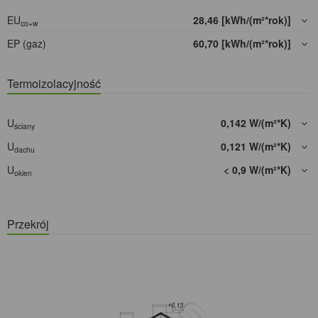
EU
28,46 [kWh/(m²*rok)]
co+w
EP (gaz)
60,70 [kWh/(m²*rok)]
Termoizolacyjność
U
0,142 W/(m²*K)
ściany
U
0,121 W/(m²*K)
dachu
U
< 0,9 W/(m²*K)
okien
Przekrój