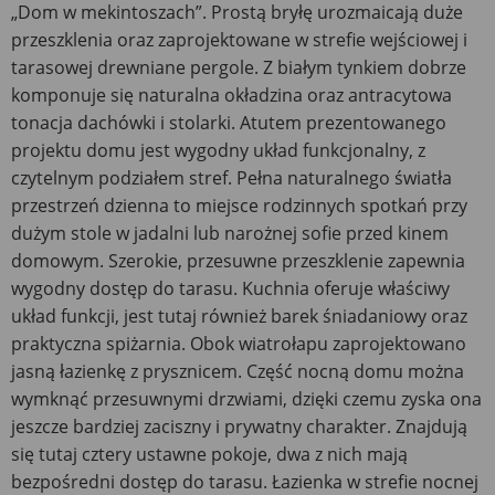
„Dom w mekintoszach”. Prostą bryłę urozmaicają duże
przeszklenia oraz zaprojektowane w strefie wejściowej i
tarasowej drewniane pergole. Z białym tynkiem dobrze
komponuje się naturalna okładzina oraz antracytowa
tonacja dachówki i stolarki. Atutem prezentowanego
projektu domu jest wygodny układ funkcjonalny, z
czytelnym podziałem stref. Pełna naturalnego światła
przestrzeń dzienna to miejsce rodzinnych spotkań przy
dużym stole w jadalni lub narożnej sofie przed kinem
domowym. Szerokie, przesuwne przeszklenie zapewnia
wygodny dostęp do tarasu. Kuchnia oferuje właściwy
układ funkcji, jest tutaj również barek śniadaniowy oraz
praktyczna spiżarnia. Obok wiatrołapu zaprojektowano
jasną łazienkę z prysznicem. Część nocną domu można
wymknąć przesuwnymi drzwiami, dzięki czemu zyska ona
jeszcze bardziej zaciszny i prywatny charakter. Znajdują
się tutaj cztery ustawne pokoje, dwa z nich mają
bezpośredni dostęp do tarasu. Łazienka w strefie nocnej