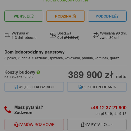
WERSJE
RODZINA
PODOBNE
Wysyłka w
Dostawa
Wymiana 90 dni,
1-3 dni robocze
0 zł (
24,60 zł
)
zwrot 30 dni
Dom jednorodzinny parterowy
5 pokoi, kuchnia, 2 łazienki, spiżarka, kotłownia, pralnia, kominek, garaż
389 900 zł
Koszty budowy
netto
na II kwartał 2026
WIĘCEJ O KOSZTACH
PLIKI DO POBRANIA
+48 12 37 21 900
Masz pytania?
Zadzwoń
pn-pt 8-19, sb. 9-13
ZAMÓW ROZMOWĘ
ZAPYTAJ O...