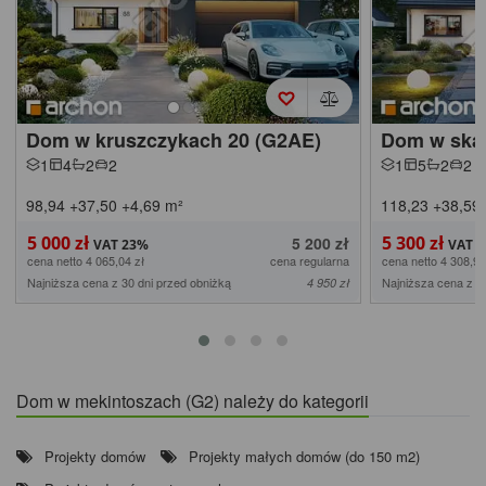
Dom w kruszczykach 20 (G2AE)
Dom w skal
1
4
2
2
1
5
2
2
98,94
+37,50
+4,69
m²
118,23
+38,59
5 000 zł
5 300 zł
5 200 zł
cena netto 4 065,04 zł
cena regularna
cena netto 4 308,94
Najniższa cena z 30 dni przed obniżką
Najniższa cena z 3
4 950 zł
Dom w mekintoszach (G2) należy do kategorii
Projekty domów
Projekty małych domów (do 150 m2)