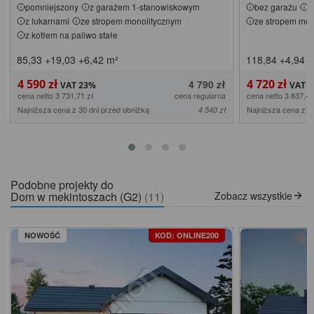
pomniejszony
z garażem 1-stanowiskowym
bez garażu
z
z lukarnami
ze stropem monolitycznym
ze stropem mon
z kotłem na paliwo stałe
85,33
+19,03
+6,42
m²
118,84
+4,94
m
4 590 zł
4 720 zł
4 790 zł
cena netto 3 731,71 zł
cena regularna
cena netto 3 837,40
Najniższa cena z 30 dni przed obniżką
Najniższa cena z 3
4 540 zł
Podobne projekty do
Dom w mekintoszach (G2)
(11)
Zobacz wszystkie
NOWOŚĆ
KOD: ONLINE200