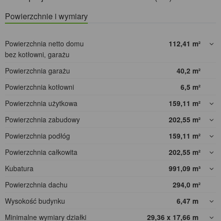
Powierzchnie i wymiary
Powierzchnia netto domu
112,41
m²
bez kotłowni, garażu
Powierzchnia garażu
40,2
m²
Powierzchnia kotłowni
6,5
m²
Powierzchnia użytkowa
159,11
m²
Powierzchnia zabudowy
202,55
m²
Powierzchnia podłóg
159,11
m²
Powierzchnia całkowita
202,55
m²
Kubatura
991,09
m³
Powierzchnia dachu
294,0
m²
Wysokość budynku
6,47
m
Minimalne wymiary działki
29,36 x 17,66
m