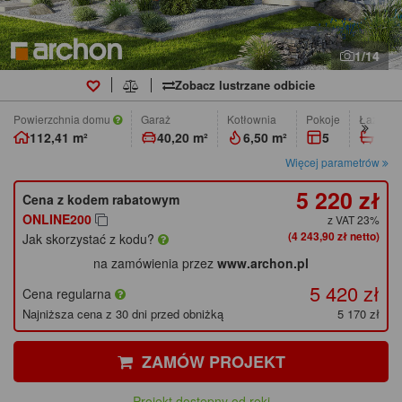
1/14
Zobacz lustrzane odbicie
Powierzchnia domu
Garaż
Kotłownia
pokoje
łazienk
112,41 m²
40,20 m²
6,50 m²
5
2
Więcej parametrów
5 220 zł
Cena z kodem rabatowym
ONLINE200
z VAT 23%
(4 243,90 zł netto)
Jak skorzystać z kodu?
na zamówienia przez
www.archon.pl
5 420 zł
Cena regularna
Najniższa cena z 30 dni przed obniżką
5 170 zł
ZAMÓW PROJEKT
Projekt dostępny od ręki