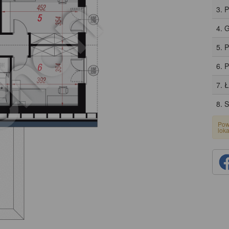
3. 
4. 
5. 
6. 
7. 
8. 
Pow
lok