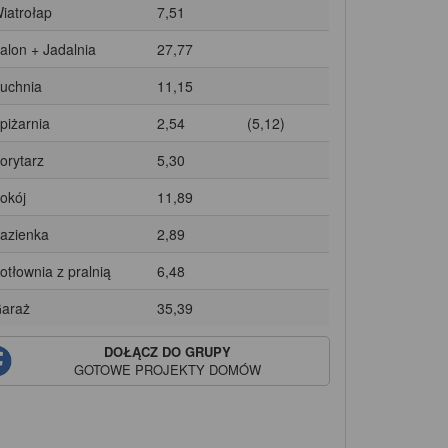
Wiatrołap
7,51
Salon + Jadalnia
27,77
Kuchnia
11,15
Spiżarnia
2,54
(5,12)
Korytarz
5,30
Pokój
11,89
Łazienka
2,89
Kotłownia z pralnią
6,48
Garaż
35,39
DOŁĄCZ DO GRUPY
GOTOWE PROJEKTY DOMÓW