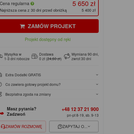
5 650 zł
Cena regularna
Najniższa cena z 30 dni przed obniżką
5 400 zł
ZAMÓW PROJEKT
Projekt dostępny od ręki
Wysyłka w
Dostawa
Wymiana 90 dni,
1-3 dni robocze
0 zł (
24,60 zł
)
zwrot 30 dni
Extra Dodatki GRATIS
Co zawiera gotowy projekt domu?
Bezpłatna zgoda na zmiany
+48 12 37 21 900
Masz pytania?
Zadzwoń
pn-pt 8-19, sb. 9-13
ZAMÓW ROZMOWĘ
ZAPYTAJ O...