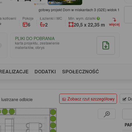
gotowy projekt Dom w miskantach 3 (G2E) widok 1
a kotłowni
pokoje
łazienki i WC
Min. wym. działki
²
6
2
20,5 x 22,35 m
więcej
PLIKI DO POBRANIA
karta projektu, zestawienie
materiałów, obrys
REALIZACJE
DODATKI
SPOŁECZNOŚĆ
Zobacz rzut szczegółowy
Do
 lustrzane odbicie
PA