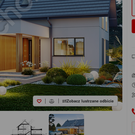
Zobacz lustrzane odbicie