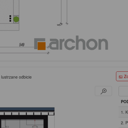
Zo
 lustrzane odbicie
PO
1. 
2. 