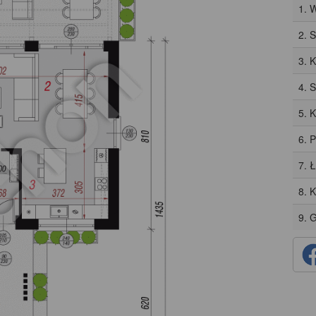
1. 
2. 
3. 
4. 
5. 
6. 
7. 
8. 
9. 