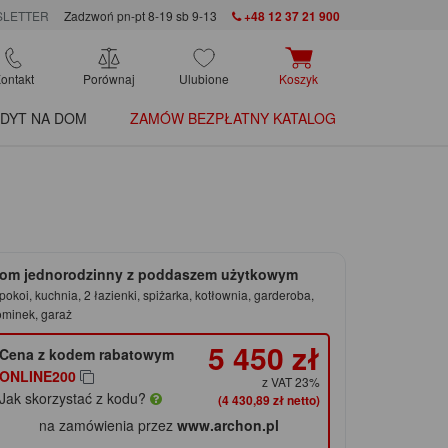
LETTER
Zadzwoń pn-pt 8-19 sb 9-13
+48 12 37 21 900
ontakt
Porównaj
Ulubione
Koszyk
DYT NA DOM
ZAMÓW BEZPŁATNY KATALOG
om jednorodzinny z poddaszem użytkowym
pokoi, kuchnia, 2 łazienki, spiżarka, kotłownia, garderoba,
ominek, garaż
5 450 zł
Cena z kodem rabatowym
ONLINE200
z VAT 23%
Jak skorzystać z kodu?
(4 430,89 zł netto)
na zamówienia przez
www.archon.pl