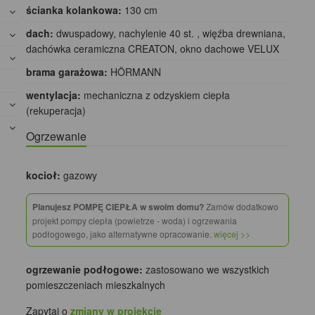
ścianka kolankowa:
130 cm
dach:
dwuspadowy, nachylenie 40 st. , więźba drewniana,
dachówka ceramiczna CREATON, okno dachowe VELUX
brama garażowa:
HÖRMANN
wentylacja:
mechaniczna z odzyskiem ciepła
(rekuperacja)
Ogrzewanie
kocioł:
gazowy
Planujesz POMPĘ CIEPŁA w swoim domu?
Zamów dodatkowo
projekt pompy ciepła (powietrze - woda) i ogrzewania
podłogowego, jako alternatywne opracowanie.
więcej >>
ogrzewanie podłogowe:
zastosowano we wszystkich
pomieszczeniach mieszkalnych
Zapytaj o
zmiany w projekcie