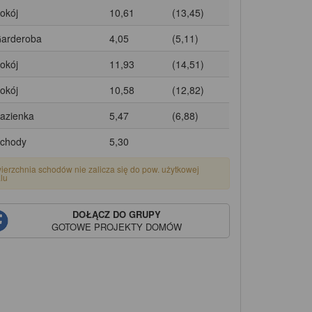
Pokój
10,61
(13,45)
Garderoba
4,05
(5,11)
Pokój
11,93
(14,51)
Pokój
10,58
(12,82)
Łazienka
5,47
(6,88)
Schody
5,30
ierzchnia schodów nie zalicza się do pow. użytkowej
alu
DOŁĄCZ DO GRUPY
GOTOWE PROJEKTY DOMÓW