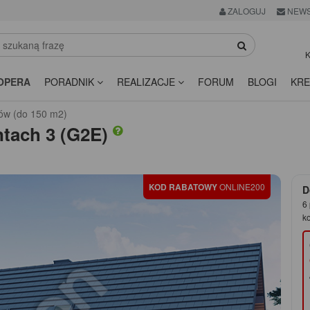
ZALOGUJ
NEWS
K
OPERA
PORADNIK
REALIZACJE
FORUM
BLOGI
KRE
ów (do 150 m2)
tach 3 (G2E)
KOD RABATOWY
ONLINE200
D
6 
k