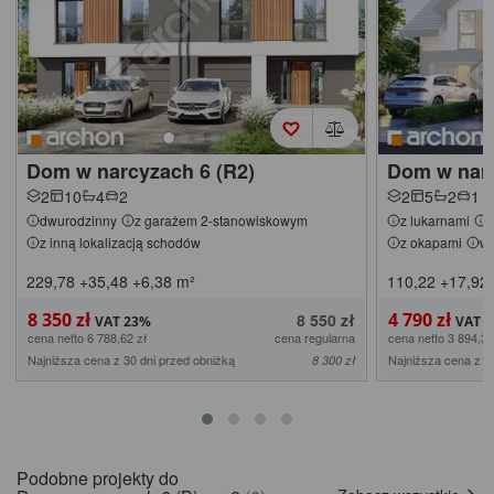
Dom w narcyzach 6 (R2)
Dom w narc
2
10
4
2
2
5
2
1
dwurodzinny
z garażem 2-stanowiskowym
z lukarnami
z
z inną lokalizacją schodów
z okapami
w 
229,78
+35,48
+6,38
m²
110,22
+17,92
8 350 zł
4 790 zł
8 550 zł
cena netto 6 788,62 zł
cena regularna
cena netto 3 894,31
Najniższa cena z 30 dni przed obniżką
Najniższa cena z 3
8 300 zł
Podobne projekty do