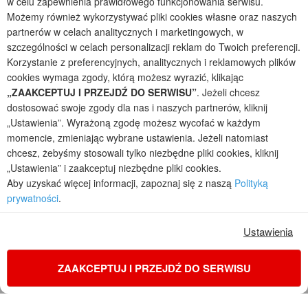
w celu zapewnienia prawidłowego funkcjonowania serwisu.
Możemy również wykorzystywać pliki cookies własne oraz naszych
2026 © ARCHON+ Biuro Projektów - Tradycyjne i nowoczesne gotowe
partnerów w celach analitycznych i marketingowych, w
projekty domów - autorska pracownia architektoniczna założona w 1990r.
szczególności w celach personalizacji reklam do Twoich preferencji.
przez arch. Barbarę Mendel
Korzystanie z preferencyjnych, analitycznych i reklamowych plików
Z uwagi na ciągłe doskonalenie procesu powstawania projektów (zgodnie z
normą ISO 9001), prezentowane na stronie projekty domów mogą
cookies wymaga zgody, którą możesz wyrazić, klikając
nieznacznie różnić się od dokumentacji technicznej.
„ZAAKCEPTUJ I PRZEJDŹ DO SERWISU”
. Jeżeli chcesz
dostosować swoje zgody dla nas i naszych partnerów, kliknij
Informujemy, iż w celu optymalizacji treści dostępnych w naszym sklepie,
„Ustawienia”. Wyrażoną zgodę możesz wycofać w każdym
dostosowania ich do Państwa indywidualnych potrzeb korzystamy z
informacji zapisanych za pomocą plików cookies na urządzeniach
momencie, zmieniając wybrane ustawienia. Jeżeli natomiast
końcowych użytkowników. Pliki cookies użytkownik może kontrolować za
chcesz, żebyśmy stosowali tylko niezbędne pliki cookies, kliknij
pomocą ustawień swojej przeglądarki internetowej. Dalsze korzystanie z
„Ustawienia” i zaakceptuj niezbędne pliki cookies.
naszego serwisu internetowego, bez zmiany ustawień przeglądarki
Aby uzyskać więcej informacji, zapoznaj się z naszą
Polityką
internetowej oznacza, iż użytkownik akceptuje stosowanie plików cookies.
prywatności
.
Więcej informacji zawartych jest w polityce prywatności.
Polityka prywatności
Regulamin sklepu internetowego
Ustawienia
Reklamacje
Jak zmienić ustawienia cookies
ZAAKCEPTUJ I PRZEJDŹ DO SERWISU