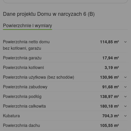
Dane projektu Domu w narcyzach 6 (B)
Powierzchnie i wymiary
Powierzchnia netto domu
114,85
m²
bez kotłowni, garażu
Powierzchnia garażu
17,94
m²
Powierzchnia kotłowni
3,19
m²
Powierzchnia użytkowa (bez schodów)
130,96
m²
Powierzchnia zabudowy
91,68
m²
Powierzchnia podłóg
138,97
m²
Powierzchnia całkowita
180,18
m²
Kubatura
704,3
m³
Powierzchnia dachu
105,55
m²