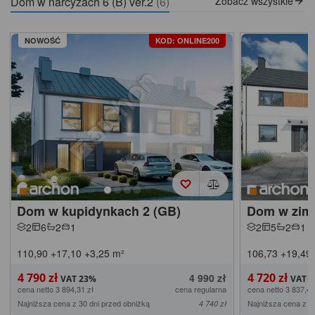
Dom w narcyzach 6 (B) ver.2
(6)
Zobacz wszystkie
NOWOŚĆ
KOD: ONLINE200
Dom w kupidynkach 2 (GB)
Dom w zimo
2
6
2
1
2
5
2
1
110,90
+17,10
+3,25
m²
106,73
+19,49
4 790 zł
4 720 zł
4 990 zł
cena netto 3 894,31 zł
cena regularna
cena netto 3 837,40
Najniższa cena z 30 dni przed obniżką
Najniższa cena z 3
4 740 zł