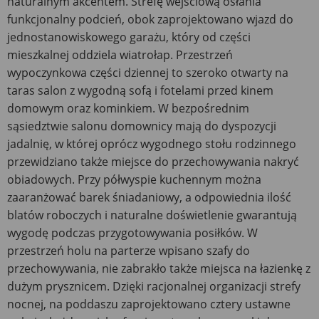
naturalnym akcentem. Strefę wejściową osłania
funkcjonalny podcień, obok zaprojektowano wjazd do
jednostanowiskowego garażu, który od części
mieszkalnej oddziela wiatrołap. Przestrzeń
wypoczynkowa części dziennej to szeroko otwarty na
taras salon z wygodną sofą i fotelami przed kinem
domowym oraz kominkiem. W bezpośrednim
sąsiedztwie salonu domownicy mają do dyspozycji
jadalnię, w której oprócz wygodnego stołu rodzinnego
przewidziano także miejsce do przechowywania nakryć
obiadowych. Przy półwyspie kuchennym można
zaaranżować barek śniadaniowy, a odpowiednia ilość
blatów roboczych i naturalne doświetlenie gwarantują
wygodę podczas przygotowywania posiłków. W
przestrzeń holu na parterze wpisano szafy do
przechowywania, nie zabrakło także miejsca na łazienkę z
dużym prysznicem. Dzięki racjonalnej organizacji strefy
nocnej, na poddaszu zaprojektowano cztery ustawne