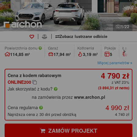
1/22
Zobacz lustrzane odbicie
Powierzchnia domu
Garaż
Kotłownia
pokoje
łazienk
114,85 m²
17,94 m²
3,19 m²
5
2
Więcej parametrów
4 790 zł
Cena z kodem rabatowym
ONLINE200
z VAT 23%
(3 894,31 zł netto)
Jak skorzystać z kodu?
na zamówienia przez
www.archon.pl
4 990 zł
Cena regularna
Najniższa cena z 30 dni przed obniżką
4 740 zł
ZAMÓW PROJEKT