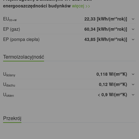
energooszczędności budynków
więcej >>
EU
22,33 [kWh/(m²*rok)]
co+w
EP (gaz)
60,34 [kWh/(m²*rok)]
EP (pompa ciepła)
43,85 [kWh/(m²*rok)]
Termoizolacyjność
U
0,118 W/(m²*K)
ściany
U
0,12 W/(m²*K)
dachu
U
< 0,9 W/(m²*K)
okien
Przekrój