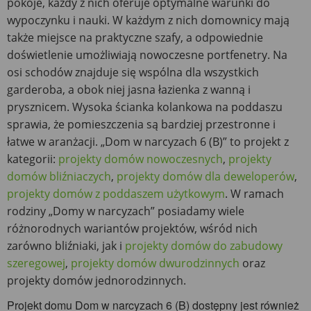
pokoje, każdy z nich oferuje optymalne warunki do
wypoczynku i nauki. W każdym z nich domownicy mają
także miejsce na praktyczne szafy, a odpowiednie
doświetlenie umożliwiają nowoczesne portfenetry. Na
osi schodów znajduje się wspólna dla wszystkich
garderoba, a obok niej jasna łazienka z wanną i
prysznicem. Wysoka ścianka kolankowa na poddaszu
sprawia, że pomieszczenia są bardziej przestronne i
łatwe w aranżacji. „Dom w narcyzach 6 (B)” to projekt z
kategorii:
projekty domów nowoczesnych
,
projekty
domów bliźniaczych
,
projekty domów dla deweloperów
,
projekty domów z poddaszem użytkowym
. W ramach
rodziny „Domy w narcyzach” posiadamy wiele
różnorodnych wariantów projektów, wśród nich
zarówno bliźniaki, jak i
projekty domów do zabudowy
szeregowej
,
projekty domów dwurodzinnych
oraz
projekty domów jednorodzinnych.
Projekt domu Dom w narcyzach 6 (B) dostępny jest również