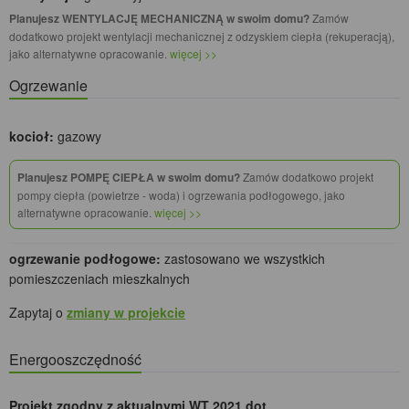
Planujesz WENTYLACJĘ MECHANICZNĄ w swoim domu?
Zamów
dodatkowo projekt wentylacji mechanicznej z odzyskiem ciepła (rekuperacją),
jako alternatywne opracowanie.
więcej >>
Ogrzewanie
kocioł:
gazowy
Planujesz POMPĘ CIEPŁA w swoim domu?
Zamów dodatkowo projekt
pompy ciepła (powietrze - woda) i ogrzewania podłogowego, jako
alternatywne opracowanie.
więcej >>
ogrzewanie podłogowe:
zastosowano we wszystkich
pomieszczeniach mieszkalnych
Zapytaj o
zmiany w projekcie
Energooszczędność
Projekt zgodny z aktualnymi WT 2021 dot.