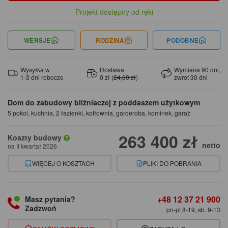
Projekt dostępny od ręki
WERSJE
RODZINA
PODOBNE
Wysyłka w
Dostawa
Wymiana 90 dni,
1-3 dni robocze
0 zł (
24,60 zł
)
zwrot 30 dni
Dom do zabudowy bliźniaczej z poddaszem użytkowym
5 pokoi, kuchnia, 2 łazienki, kotłownia, garderoba, kominek, garaż
263 400 zł
Koszty budowy
netto
na II kwartał 2026
WIĘCEJ O KOSZTACH
PLIKI DO POBRANIA
+48 12 37 21 900
Masz pytania?
Zadzwoń
pn-pt 8-19, sb. 9-13