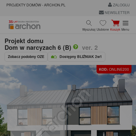
PROJEKTY DOMÓW - ARCHON.PL
ZALOGUJ
NEWSLETTER
Wyszukaj
Ulubione
Koszyk
Menu
Projekt domu
Dom w narcyzach 6 (B)
ver. 2
Zobacz podobny OZE
Dostępny BLIŹNIAK 2w1
KOD:
ONLINE200