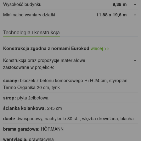
Wysokość budynku
9,38
m
Minimalne wymiary działki
11,88 x 19,6
m
Technologia i konstrukcja
Konstrukcja zgodna z normami Eurokod
więcej >>
Konstrukcja oraz propozycje materiałowe
zastosowane w projekcie:
ściany:
bloczek z betonu komórkowego H+H 24 cm, styropian
Termo Organika 20 cm, tynk
strop:
płyta żelbetowa
ścianka kolankowa:
245 cm
dach:
dwuspadowy, nachylenie 30 st. , więźba drewniana, blacha
brama garażowa:
HÖRMANN
wentylacja:
grawitacyjna