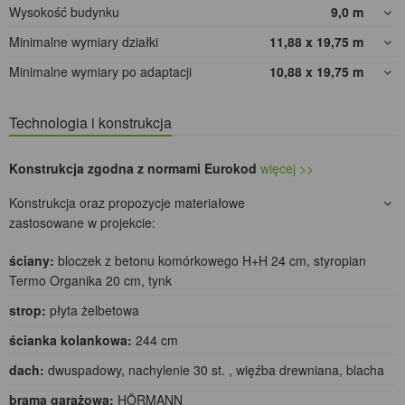
Wysokość budynku
9,0
m
Minimalne wymiary działki
11,88 x 19,75
m
Minimalne wymiary po adaptacji
10,88 x 19,75
m
Technologia i konstrukcja
Konstrukcja zgodna z normami Eurokod
więcej >>
Konstrukcja oraz propozycje materiałowe
zastosowane w projekcie:
ściany:
bloczek z betonu komórkowego H+H 24 cm, styropian
Termo Organika 20 cm, tynk
strop:
płyta żelbetowa
ścianka kolankowa:
244 cm
dach:
dwuspadowy, nachylenie 30 st. , więźba drewniana, blacha
brama garażowa:
HÖRMANN