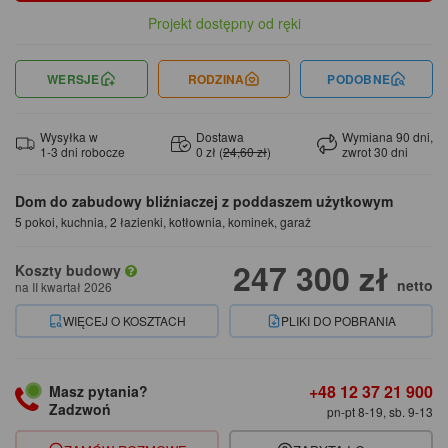
Projekt dostępny od ręki
WERSJE
RODZINA
PODOBNE
Wysyłka w
Dostawa
Wymiana 90 dni,
1-3 dni robocze
0 zł (
24,60 zł
)
zwrot 30 dni
Dom do zabudowy bliźniaczej z poddaszem użytkowym
5 pokoi, kuchnia, 2 łazienki, kotłownia, kominek, garaż
247 300 zł
Koszty budowy
netto
na II kwartał 2026
WIĘCEJ O KOSZTACH
PLIKI DO POBRANIA
+48 12 37 21 900
Masz pytania?
Zadzwoń
pn-pt 8-19, sb. 9-13