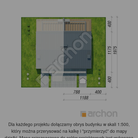
Dla każdego projektu dołączamy obrys budynku w skali 1:500,
który można przerysować na kalkę i "przymierzyć" do mapy
działki. Mapa przeznaczona do celów projektowych jest wykonana