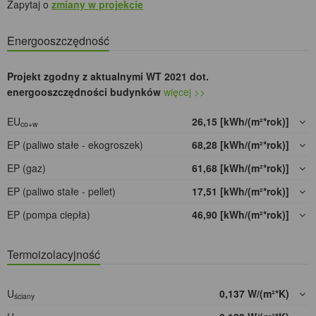
Zapytaj o
zmiany w projekcie
Energooszczędność
Projekt zgodny z aktualnymi WT 2021 dot.
energooszczędności budynków
więcej >>
EU
26,15 [kWh/(m²*rok)]
co+w
EP (paliwo stałe - ekogroszek)
68,28 [kWh/(m²*rok)]
EP (gaz)
61,68 [kWh/(m²*rok)]
EP (paliwo stałe - pellet)
17,51 [kWh/(m²*rok)]
EP (pompa ciepła)
46,90 [kWh/(m²*rok)]
Termoizolacyjność
U
0,137 W/(m²*K)
ściany