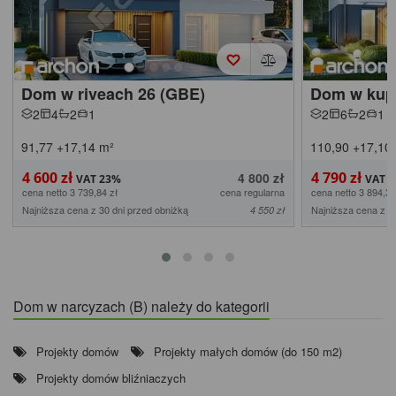
Dom w riveach 26 (GBE)
Dom w kup
2
4
2
1
2
6
2
1
91,77
+17,14
m²
110,90
+17,10
4 600 zł
4 790 zł
4 800 zł
cena netto 3 739,84 zł
cena regularna
cena netto 3 894,31
Najniższa cena z 30 dni przed obniżką
Najniższa cena z 3
4 550 zł
Dom w narcyzach (B) należy do kategorii
Projekty domów
Projekty małych domów (do 150 m2)
Projekty domów bliźniaczych