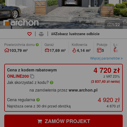
1/22
Zobacz lustrzane odbicie
Powierzchnia domu
Garaż
Kotłownia
pokoje
łazienk
103,79 m²
17,69 m²
4,14 m²
5
2
Więcej parametrów
4 720 zł
Cena z kodem rabatowym
ONLINE200
z VAT 23%
(3 837,40 zł netto)
Jak skorzystać z kodu?
na zamówienia przez
www.archon.pl
4 920 zł
Cena regularna
Najniższa cena z 30 dni przed obniżką
4 670 zł
ZAMÓW PROJEKT