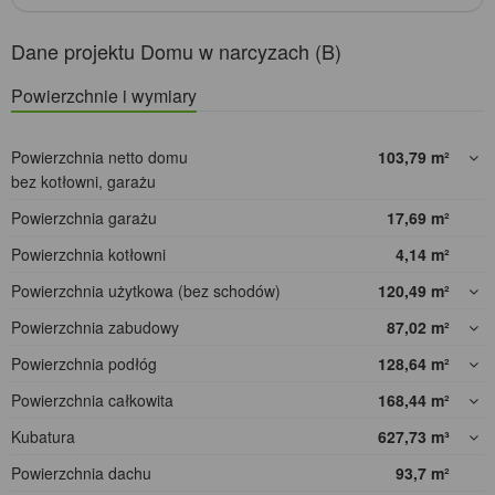
Dane projektu Domu w narcyzach (B)
Powierzchnie i wymiary
Powierzchnia netto domu
103,79
m²
bez kotłowni, garażu
Powierzchnia garażu
17,69
m²
Powierzchnia kotłowni
4,14
m²
Powierzchnia użytkowa (bez schodów)
120,49
m²
Powierzchnia zabudowy
87,02
m²
Powierzchnia podłóg
128,64
m²
Powierzchnia całkowita
168,44
m²
Kubatura
627,73
m³
Powierzchnia dachu
93,7
m²