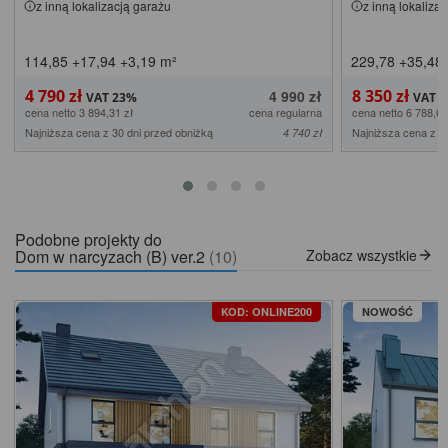
z inną lokalizacją garażu
z inną lokaliza
114,85
+17,94
+3,19
m²
229,78
+35,48
4 790 zł
8 350 zł
4 990 zł
cena netto 3 894,31 zł
cena regularna
cena netto 6 788,62
Najniższa cena z 30 dni przed obniżką
Najniższa cena z 3
4 740 zł
Podobne projekty do
Dom w narcyzach (B) ver.2
(10)
Zobacz wszystkie
KOD: ONLINE200
NOWOŚĆ