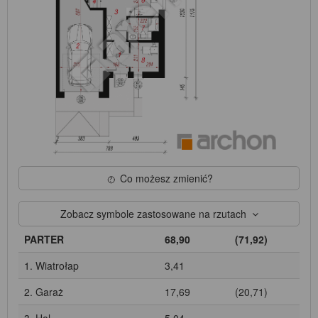
Co możesz zmienić?
Zobacz symbole zastosowane na rzutach
PARTER
68,90
(71,92)
1. Wiatrołap
3,41
2. Garaż
17,69
(20,71)
3. Hol
5,04