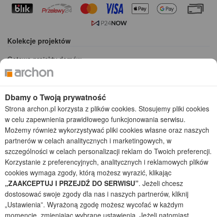
Kolekcje projektów
Gotowe projekty domów
Projekty domów tanich w budowie
Projekty domów szeregowych
Projekty małych domów (do 150 m2)
Dbamy o Twoją prywatność
Projekty domów wielorodzinnych
Strona archon.pl korzysta z plików cookies. Stosujemy pliki cookies
Projekty domów bliźniaczych
w celu zapewnienia prawidłowego funkcjonowania serwisu.
Projekty domów nowoczesnych
Możemy również wykorzystywać pliki cookies własne oraz naszych
Projekty domów parterowych
partnerów w celach analitycznych i marketingowych, w
szczególności w celach personalizacji reklam do Twoich preferencji.
2026 © ARCHON+ Biuro Projektów - Tradycyjne i nowoczesne gotowe
Korzystanie z preferencyjnych, analitycznych i reklamowych plików
projekty domów - autorska pracownia architektoniczna założona w 1990r.
cookies wymaga zgody, którą możesz wyrazić, klikając
przez arch. Barbarę Mendel
Z uwagi na ciągłe doskonalenie procesu powstawania projektów (zgodnie z
„ZAAKCEPTUJ I PRZEJDŹ DO SERWISU”
. Jeżeli chcesz
normą ISO 9001), prezentowane na stronie projekty domów mogą
dostosować swoje zgody dla nas i naszych partnerów, kliknij
nieznacznie różnić się od dokumentacji technicznej.
„Ustawienia”. Wyrażoną zgodę możesz wycofać w każdym
Informujemy, iż w celu optymalizacji treści dostępnych w naszym sklepie,
momencie, zmieniając wybrane ustawienia. Jeżeli natomiast