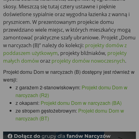
skosy. Mieszczą się tutaj cztery ustawne i pięknie
doświetlone sypialnie oraz wygodna łazienka z wanną i
prysznicem. W prezentowanym projekcie domu
przewidziano wiele miejsc, w których mieszkańcy mogą
zamontować praktyczne szafy ubraniowe. Projekt „Domu
w narcyzach (B)” należy do kolekcji:
projekty domów z
poddaszem użytkowym
, projekty bliźniaków,
projekty
małych domów
oraz
projekty domów nowoczesnych
.
Projekt domu Dom w narcyzach (B) dostępny jest również w
wersji:
z garażem 2-stanowiskowym:
Projekt domu Dom w
narcyzach (R2)
z okapami:
Projekt domu Dom w narcyzach (BA)
ze stropem gęstożebrowym:
Projekt domu Dom w
narcyzach (BT)