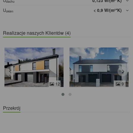
U
0,123 W/(m²*K)
dachu
U
< 0,9 W/(m²*K)
okien
Realizacje naszych Klientów (4)
12
9
Przekrój