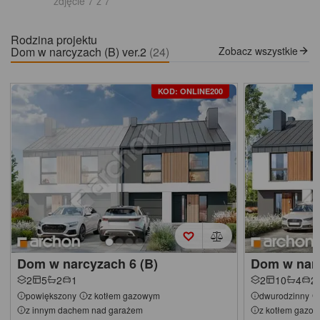
zdjęcie 7 z 7
Rodzina projektu
Dom w narcyzach (B) ver.2
(24)
Zobacz wszystkie
KOD: ONLINE200
Dom w narcyzach 6 (B)
Dom w narc
2
5
2
1
2
10
4
2
powiększony
z kotłem gazowym
dwurodzinny
z innym dachem nad garażem
z kotłem gazo