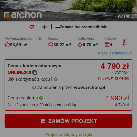
1/5
Zobacz lustrzane odbicie
Powierzchnia domu
Garaż
Kotłownia
pokoje
łazienk
93,59 m²
38,22 m²
5,70 m²
4
2
Więcej parametrów
4 790 zł
Cena z kodem rabatowym
ONLINE200
z VAT 23%
(3 894,31 zł netto)
Jak skorzystać z kodu?
na zamówienia przez
www.archon.pl
4 990 zł
Cena regularna
Najniższa cena z 30 dni przed obniżką
4 740 zł
ZAMÓW PROJEKT
Projekt dostępny od ręki