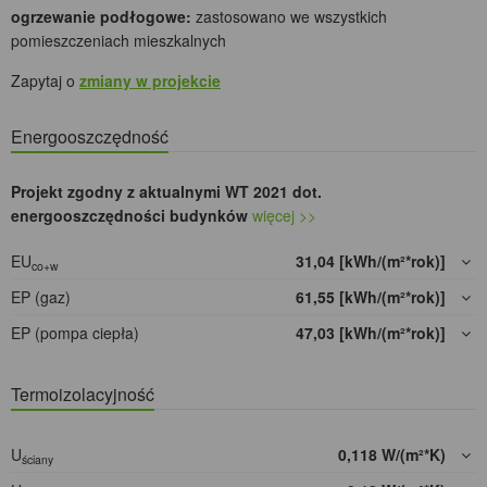
ogrzewanie podłogowe:
zastosowano we wszystkich
pomieszczeniach mieszkalnych
Zapytaj o
zmiany w projekcie
Energooszczędność
Projekt zgodny z aktualnymi WT 2021 dot.
energooszczędności budynków
więcej >>
EU
31,04 [kWh/(m²*rok)]
co+w
EP (gaz)
61,55 [kWh/(m²*rok)]
EP (pompa ciepła)
47,03 [kWh/(m²*rok)]
Termoizolacyjność
U
0,118 W/(m²*K)
ściany