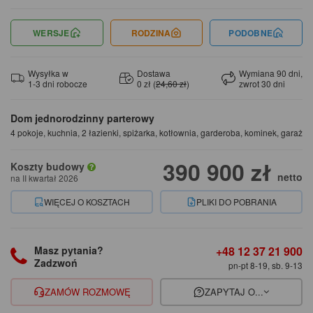
WERSJE
RODZINA
PODOBNE
Wysyłka w
Dostawa
Wymiana 90 dni,
1-3 dni robocze
0 zł (
24,60 zł
)
zwrot 30 dni
Dom jednorodzinny parterowy
4 pokoje, kuchnia, 2 łazienki, spiżarka, kotłownia, garderoba, kominek, garaż
390 900 zł
Koszty budowy
netto
na II kwartał 2026
WIĘCEJ O KOSZTACH
PLIKI DO POBRANIA
+48 12 37 21 900
Masz pytania?
Zadzwoń
pn-pt 8-19, sb. 9-13
ZAMÓW ROZMOWĘ
ZAPYTAJ O...