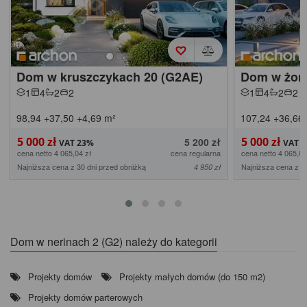
Dom w kruszczykach 20 (G2AE)
Dom w żonk
1
4
2
2
1
4
2
2
98,94
+37,50
+4,69
m²
107,24
+36,66
5 000 zł
5 000 zł
5 200 zł
cena netto 4 065,04 zł
cena regularna
cena netto 4 065,04
Najniższa cena z 30 dni przed obniżką
Najniższa cena z 3
4 950 zł
Dom w nerinach 2 (G2) należy do kategorii
Projekty domów
Projekty małych domów (do 150 m2)
Projekty domów parterowych