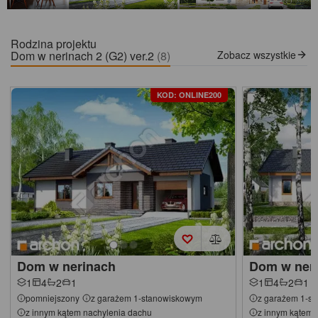
Rodzina projektu
Dom w nerinach 2 (G2) ver.2
(8)
Zobacz wszystkie
KOD: ONLINE200
Dom w nerinach
Dom w neri
1
4
2
1
1
4
2
1
pomniejszony
z garażem 1-stanowiskowym
z garażem 1-s
z innym kątem nachylenia dachu
z innym kątem 