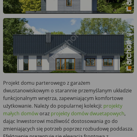
Projekt domu parterowego z garażem
dwustanowiskowym o starannie przemyślanym układzie
funkcjonalnym wnętrza, zapewniającym komfortowe
użytkowanie. Należy do popularnej kolekcji:
projekty
małych domów
oraz
projekty domów dwuetapowych
,
dając Inwestorowi możliwość dostosowania go do
zmieniających się potrzeb poprzez rozbudowę poddasza.
Efektownie prezentuje się elewacja frontowa z