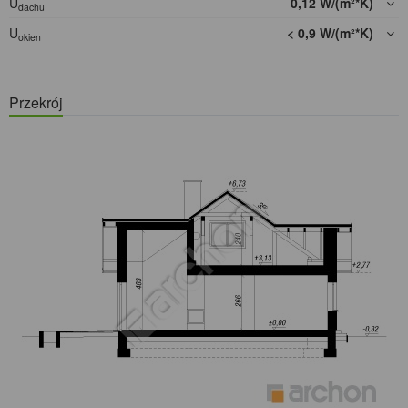
U
0,12 W/(m²*K)
dachu
U
< 0,9 W/(m²*K)
okien
Przekrój