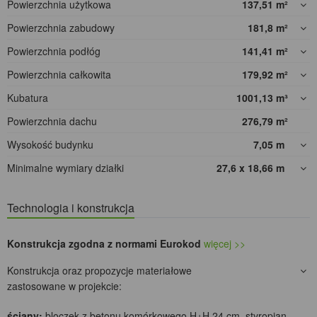
Powierzchnia użytkowa
137,51
m²
Powierzchnia zabudowy
181,8
m²
Powierzchnia podłóg
141,41
m²
Powierzchnia całkowita
179,92
m²
Kubatura
1001,13
m³
Powierzchnia dachu
276,79
m²
Wysokość budynku
7,05
m
Minimalne wymiary działki
27,6 x 18,66
m
Technologia i konstrukcja
Konstrukcja zgodna z normami Eurokod
więcej >>
Konstrukcja oraz propozycje materiałowe
zastosowane w projekcie:
ściany:
bloczek z betonu komórkowego H+H 24 cm, styropian