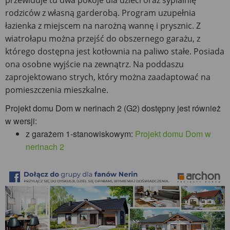
przewiduje tu dwa pokoje dla dzieci oraz sypialnię
rodziców z własną garderobą. Program uzupełnia
łazienka z miejscem na narożną wannę i prysznic. Z
wiatrołapu można przejść do obszernego garażu, z
którego dostępna jest kotłownia na paliwo stałe. Posiada
ona osobne wyjście na zewnątrz. Na poddaszu
zaprojektowano strych, który można zaadaptować na
pomieszczenia mieszkalne.
Projekt domu Dom w nerinach 2 (G2) dostępny jest również
w wersji:
z garażem 1-stanowiskowym:
Projekt domu Dom w
nerinach 2