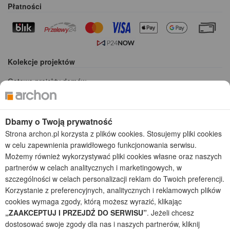
Płatności
Kolekcje projektów
Gotowe projekty domów
Projekty domów tanich w budowie
Projekty domów szeregowych
Projekty małych domów (do 150 m2)
Dbamy o Twoją prywatność
Projekty domów wielorodzinnych
Strona archon.pl korzysta z plików cookies. Stosujemy pliki cookies
Projekty domów bliźniaczych
w celu zapewnienia prawidłowego funkcjonowania serwisu.
Projekty domów nowoczesnych
Możemy również wykorzystywać pliki cookies własne oraz naszych
Projekty domów parterowych
partnerów w celach analitycznych i marketingowych, w
szczególności w celach personalizacji reklam do Twoich preferencji.
2026 © ARCHON+ Biuro Projektów - Tradycyjne i nowoczesne gotowe
Korzystanie z preferencyjnych, analitycznych i reklamowych plików
projekty domów - autorska pracownia architektoniczna założona w 1990r.
cookies wymaga zgody, którą możesz wyrazić, klikając
przez arch. Barbarę Mendel
Z uwagi na ciągłe doskonalenie procesu powstawania projektów (zgodnie z
„ZAAKCEPTUJ I PRZEJDŹ DO SERWISU”
. Jeżeli chcesz
normą ISO 9001), prezentowane na stronie projekty domów mogą
dostosować swoje zgody dla nas i naszych partnerów, kliknij