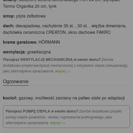
Termo Organika 20 cm, tynk
strop:
płyta żelbetowa
dach:
dwuspadowy, nachylenie 35 st. , 30 st. , więźba drewniana,
dachówka ceramiczna CREATON, okno dachowe FAKRO
brama garażowa:
HÖRMANN
wentylacja:
grawitacyjna
Planujesz WENTYLACJĘ MECHANICZNĄ w swoim domu?
Zamów
dodatkowo projekt wentylacji mechanicznej z odzyskiem ciepła (rekuperacją),
jako alternatywne opracowanie.
więcej >>
Ogrzewanie
kocioł:
gazowy, możliwość zamiany na paliwo stałe po adaptacji
Planujesz POMPĘ CIEPŁA w swoim domu?
Zamów dodatkowo projekt
pompy ciepła (powietrze - woda) i ogrzewania podłogowego, jako
alternatywne opracowanie.
więcej >>