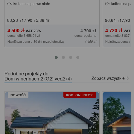
z kotłem na paliwo stałe
z kotłem na pal
83,23
+17,90
+5,86
m²
96,64
+17,90
+
4 500 zł
4 720 zł
4 700 zł
cena netto 3 658,54 zł
cena regularna
cena netto 3 837,40
Najniższa cena z 30 dni przed obniżką
Najniższa cena z 3
4 450 zł
Podobne projekty do
Dom w nerinach 2 (G2) ver.2
(4)
Zobacz wszystkie
NOWOŚĆ
KOD: ONLINE200