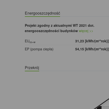
Energooszczędność
Projekt zgodny z aktualnymi WT 2021 dot.
energooszczędności budynków
więcej >>
EU
31,23 [kWh/(m²*rok)
co+w
EP (pompa ciepła)
54,15 [kWh/(m²*rok)
Przekrój