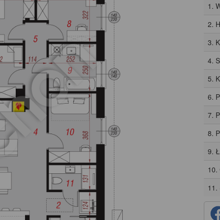
1. 
2. H
3. 
4. 
5. 
6. 
7. 
8. 
9. 
10.
11.