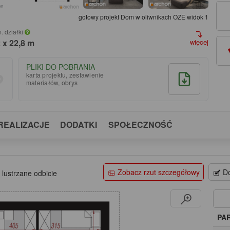
gotowy projekt Dom w oliwnikach OZE widok 1
. działki
 x 22,8 m
więcej
PLIKI DO POBRANIA
karta projektu, zestawienie
materiałów, obrys
REALIZACJE
DODATKI
SPOŁECZNOŚĆ
Zobacz rzut szczegółowy
Do
 lustrzane odbicie
PA