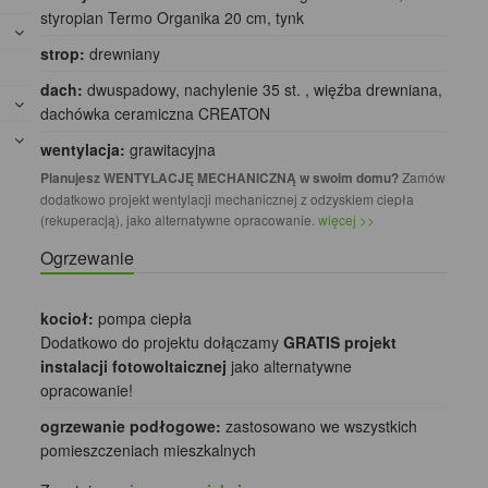
styropian Termo Organika 20 cm, tynk
strop:
drewniany
dach:
dwuspadowy, nachylenie 35 st. , więźba drewniana,
dachówka ceramiczna CREATON
wentylacja:
grawitacyjna
Planujesz WENTYLACJĘ MECHANICZNĄ w swoim domu?
Zamów
dodatkowo projekt wentylacji mechanicznej z odzyskiem ciepła
(rekuperacją), jako alternatywne opracowanie.
więcej >>
Ogrzewanie
kocioł:
pompa ciepła
Dodatkowo do projektu dołączamy
GRATIS projekt
instalacji fotowoltaicznej
jako alternatywne
opracowanie!
ogrzewanie podłogowe:
zastosowano we wszystkich
pomieszczeniach mieszkalnych