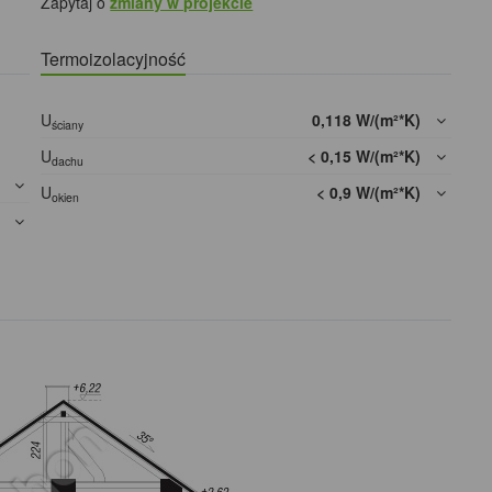
Zapytaj o
zmiany w projekcie
Termoizolacyjność
U
0,118 W/(m²*K)
ściany
U
< 0,15 W/(m²*K)
dachu
]
U
< 0,9 W/(m²*K)
okien
]