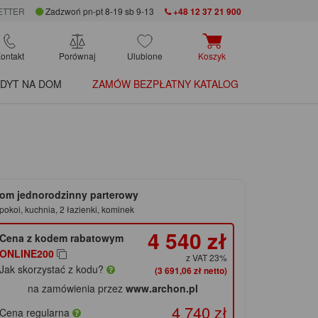
ETTER
Zadzwoń pn-pt 8-19 sb 9-13
+48 12 37 21 900
ontakt
Porównaj
Ulubione
Koszyk
DYT NA DOM
ZAMÓW BEZPŁATNY KATALOG
om jednorodzinny parterowy
pokoi, kuchnia, 2 łazienki, kominek
4 540 zł
Cena z kodem rabatowym
ONLINE200
z VAT 23%
Jak skorzystać z kodu?
(3 691,06 zł netto)
na zamówienia przez
www.archon.pl
4 740 zł
Cena regularna