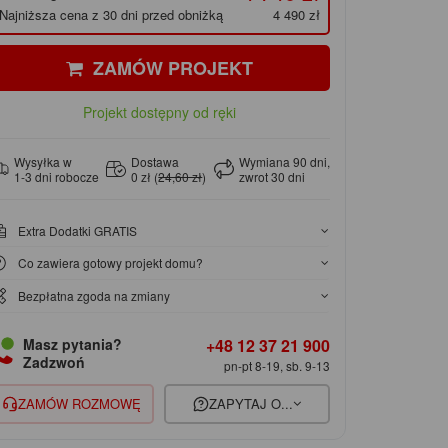
Najniższa cena z 30 dni przed obniżką
4 490 zł
ZAMÓW PROJEKT
Projekt dostępny od ręki
Wysyłka w
Dostawa
Wymiana 90 dni,
1-3 dni robocze
0 zł (
24,60 zł
)
zwrot 30 dni
Extra Dodatki GRATIS
Co zawiera gotowy projekt domu?
Bezpłatna zgoda na zmiany
+48 12 37 21 900
Masz pytania?
Zadzwoń
pn-pt 8-19, sb. 9-13
ZAMÓW ROZMOWĘ
ZAPYTAJ O...