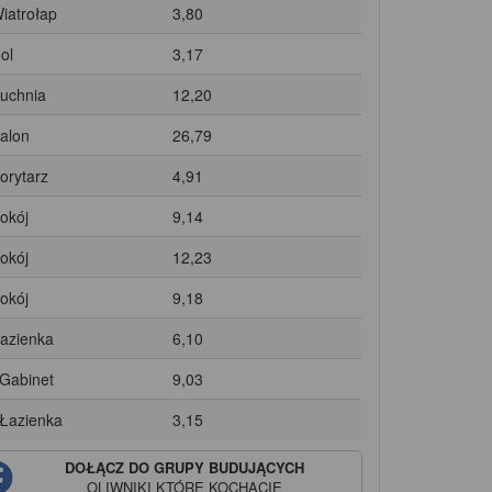
Wiatrołap
3,80
ol
3,17
Kuchnia
12,20
Salon
26,79
Korytarz
4,91
Pokój
9,14
Pokój
12,23
Pokój
9,18
Łazienka
6,10
 Gabinet
9,03
 Łazienka
3,15
DOŁĄCZ DO GRUPY BUDUJĄCYCH
OLIWNIKI
KTÓRE KOCHACIE