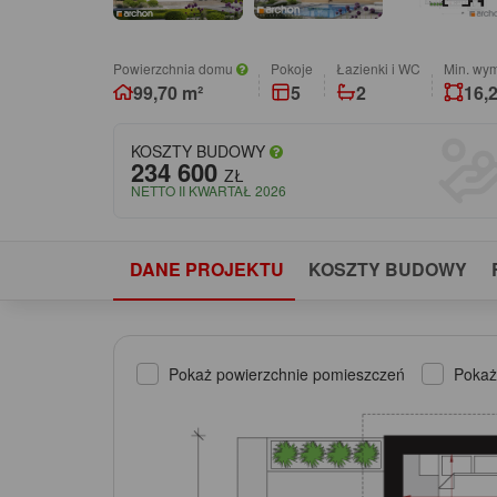
Powierzchnia domu
pokoje
łazienki i WC
Min. wym
99,70 m²
5
2
16,2
KOSZTY BUDOWY
234 600
ZŁ
NETTO II KWARTAŁ 2026
DANE PROJEKTU
KOSZTY BUDOWY
Pokaż powierzchnie pomieszczeń
Pokaż