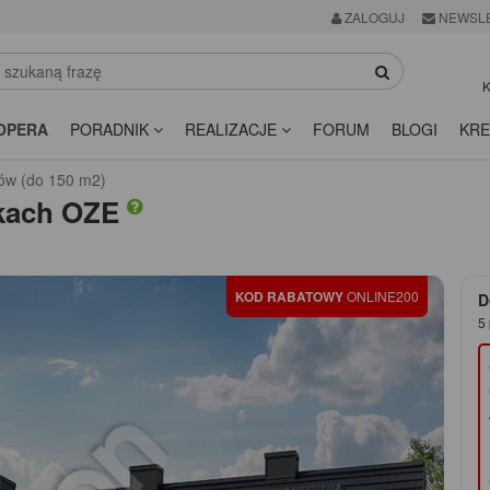
ZALOGUJ
NEWSL
K
OPERA
PORADNIK
REALIZACJE
FORUM
BLOGI
KRE
ów (do 150 m2)
kach OZE
KOD RABATOWY
ONLINE200
D
5 