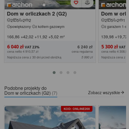
Dom w orliczkach 2 (G2)
Dom w orli
2
5
2
2
2
5
2
1
powiększony
z kotłem gazowym
z garażem 1-s
166,86
+42,02
+11,92
+5,02
m²
139,98
+19,72
6 040 zł
5 300 zł
6 240 zł
cena netto 4 910,57 zł
cena regularna
cena netto 4 308,94
Najniższa cena z 30 dni przed obniżką
Najniższa cena z 3
5 990 zł
Podobne projekty do
Dom w orliczkach (G2)
(7)
Zobacz wszystkie
KOD: ONLINE200