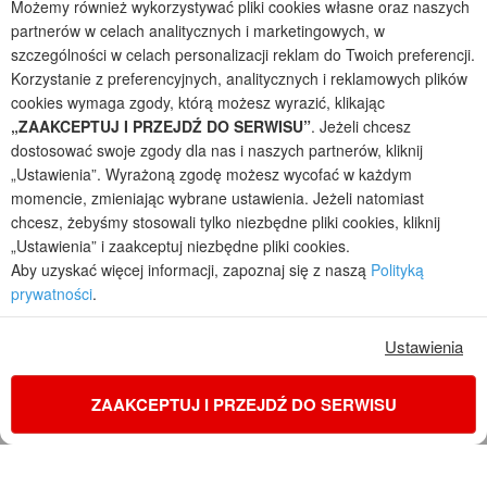
Możemy również wykorzystywać pliki cookies własne oraz naszych
projekty domów - autorska pracownia architektoniczna założona w 1990r.
partnerów w celach analitycznych i marketingowych, w
przez arch. Barbarę Mendel
szczególności w celach personalizacji reklam do Twoich preferencji.
Z uwagi na ciągłe doskonalenie procesu powstawania projektów (zgodnie z
Korzystanie z preferencyjnych, analitycznych i reklamowych plików
normą ISO 9001), prezentowane na stronie projekty domów mogą
nieznacznie różnić się od dokumentacji technicznej.
cookies wymaga zgody, którą możesz wyrazić, klikając
„ZAAKCEPTUJ I PRZEJDŹ DO SERWISU”
. Jeżeli chcesz
Informujemy, iż w celu optymalizacji treści dostępnych w naszym sklepie,
dostosować swoje zgody dla nas i naszych partnerów, kliknij
dostosowania ich do Państwa indywidualnych potrzeb korzystamy z
informacji zapisanych za pomocą plików cookies na urządzeniach
„Ustawienia”. Wyrażoną zgodę możesz wycofać w każdym
końcowych użytkowników. Pliki cookies użytkownik może kontrolować za
momencie, zmieniając wybrane ustawienia. Jeżeli natomiast
pomocą ustawień swojej przeglądarki internetowej. Dalsze korzystanie z
chcesz, żebyśmy stosowali tylko niezbędne pliki cookies, kliknij
naszego serwisu internetowego, bez zmiany ustawień przeglądarki
„Ustawienia” i zaakceptuj niezbędne pliki cookies.
internetowej oznacza, iż użytkownik akceptuje stosowanie plików cookies.
Aby uzyskać więcej informacji, zapoznaj się z naszą
Polityką
Więcej informacji zawartych jest w polityce prywatności.
prywatności
.
Polityka prywatności
Regulamin sklepu internetowego
Reklamacje
Jak zmienić ustawienia cookies
Ustawienia
ZAAKCEPTUJ I PRZEJDŹ DO SERWISU
KONTAKT
ZAMÓW PROJEKT