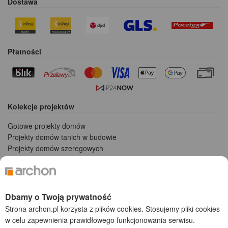
Dostawa
Płatności
Kolekcje projektów
Gotowe projekty domów
Projekty domów tanich w budowie
Projekty domów szeregowych
Projekty małych domów (do 150 m2)
Projekty domów wielorodzinnych
Projekty domów bliźniaczych
Projekty domów nowoczesnych
Dbamy o Twoją prywatność
Projekty domów parterowych
Strona archon.pl korzysta z plików cookies. Stosujemy pliki cookies
w celu zapewnienia prawidłowego funkcjonowania serwisu.
2026 © ARCHON+ Biuro Projektów - Tradycyjne i nowoczesne gotowe