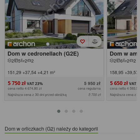
Dom w cedronellach (G2E)
Dom w amor
2
5
2
2
2
6
2
2
151,29
+37,54
+4,21
m²
158,95
+39,57
5 750 zł
5 650 zł
5 950 zł
cena netto 4 674,80 zł
cena regularna
cena netto 4 593,50
Najniższa cena z 30 dni przed obniżką
Najniższa cena z 3
5 700 zł
Dom w orliczkach (G2) należy do kategorii