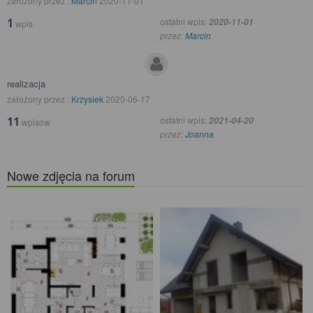
założony przez :
Marcin
2020-11-01
1
ostatni wpis:
2020-11-01
wpis
przez:
Marcin
realizacja
założony przez :
Krzysiek
2020-06-17
11
ostatni wpis:
2021-04-20
wpisów
przez:
Joanna
Nowe zdjęcia na forum