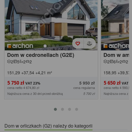
Dom w cedronellach (G2E)
Dom w amor
2
5
2
2
2
6
2
2
151,29
+37,54
+4,21
m²
158,95
+39,57
5 750 zł
5 650 zł
5 950 zł
cena netto 4 674,80 zł
cena regularna
cena netto 4 593,50
Najniższa cena z 30 dni przed obniżką
Najniższa cena z 3
5 700 zł
Dom w orliczkach (G2) należy do kategorii