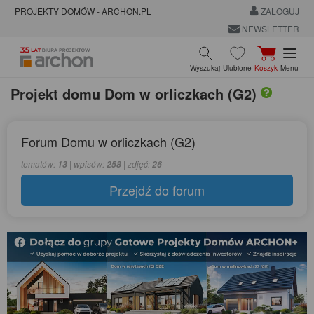
PROJEKTY DOMÓW - ARCHON.PL
ZALOGUJ
NEWSLETTER
Wyszukaj
Ulubione
Koszyk
Menu
Projekt domu
Dom w orliczkach (G2)
Forum Domu w orliczkach (G2)
tematów:
| wpisów:
| zdjęć:
13
258
26
Przejdź do forum