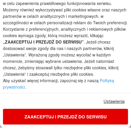
w celu zapewnienia prawidłowego funkcjonowania serwisu.
2026 © ARCHON+ Biuro Projektów - Tradycyjne i nowoczesne gotowe
projekty domów - autorska pracownia architektoniczna założona w 1990r.
Możemy również wykorzystywać pliki cookies własne oraz naszych
przez arch. Barbarę Mendel
partnerów w celach analitycznych i marketingowych, w
Z uwagi na ciągłe doskonalenie procesu powstawania projektów (zgodnie z
szczególności w celach personalizacji reklam do Twoich preferencji.
normą ISO 9001), prezentowane na stronie projekty domów mogą
Korzystanie z preferencyjnych, analitycznych i reklamowych plików
nieznacznie różnić się od dokumentacji technicznej.
cookies wymaga zgody, którą możesz wyrazić, klikając
Informujemy, iż w celu optymalizacji treści dostępnych w naszym sklepie,
„ZAAKCEPTUJ I PRZEJDŹ DO SERWISU”
. Jeżeli chcesz
dostosowania ich do Państwa indywidualnych potrzeb korzystamy z
dostosować swoje zgody dla nas i naszych partnerów, kliknij
informacji zapisanych za pomocą plików cookies na urządzeniach
„Ustawienia”. Wyrażoną zgodę możesz wycofać w każdym
końcowych użytkowników. Pliki cookies użytkownik może kontrolować za
momencie, zmieniając wybrane ustawienia. Jeżeli natomiast
pomocą ustawień swojej przeglądarki internetowej. Dalsze korzystanie z
naszego serwisu internetowego, bez zmiany ustawień przeglądarki
chcesz, żebyśmy stosowali tylko niezbędne pliki cookies, kliknij
internetowej oznacza, iż użytkownik akceptuje stosowanie plików cookies.
„Ustawienia” i zaakceptuj niezbędne pliki cookies.
Więcej informacji zawartych jest w polityce prywatności.
Aby uzyskać więcej informacji, zapoznaj się z naszą
Polityką
prywatności
.
Polityka prywatności
Regulamin sklepu internetowego
Reklamacje
Jak zmienić ustawienia cookies
Ustawienia
ZAAKCEPTUJ I PRZEJDŹ DO SERWISU