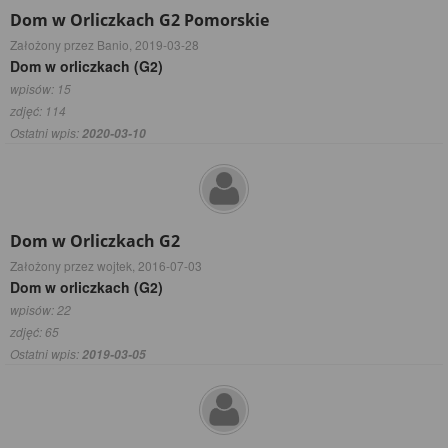
Dom w Orliczkach G2 Pomorskie
Założony przez Banio,
2019-03-28
Dom w orliczkach (G2)
wpisów: 15
zdjęć: 114
Ostatni wpis:
2020-03-10
Dom w Orliczkach G2
Założony przez wojtek,
2016-07-03
Dom w orliczkach (G2)
wpisów: 22
zdjęć: 65
Ostatni wpis:
2019-03-05