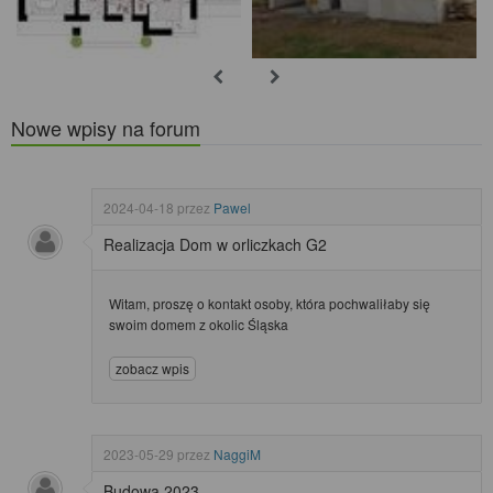
Nowe wpisy na forum
2024-04-18
przez
Pawel
Realizacja Dom w orliczkach G2
Witam, proszę o kontakt osoby, która pochwaliłaby się
swoim domem z okolic Śląska
zobacz wpis
2023-05-29
przez
NaggiM
Budowa 2023