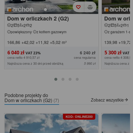
Dom w orliczkach 2 (G2)
Dom w orli
2
5
2
2
2
5
2
1
powiększony
z kotłem gazowym
z garażem 1-s
166,86
+42,02
+11,92
+5,02
m²
139,98
+19,72
6 040 zł
5 300 zł
6 240 zł
cena netto 4 910,57 zł
cena regularna
cena netto 4 308,94
Najniższa cena z 30 dni przed obniżką
Najniższa cena z 3
5 990 zł
Podobne projekty do
Dom w orliczkach (G2)
(7)
Zobacz wszystkie
KOD: ONLINE200