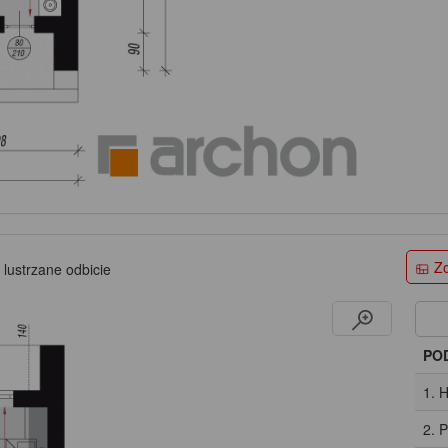
Zo
 lustrzane odbicie
PO
1. H
2. 