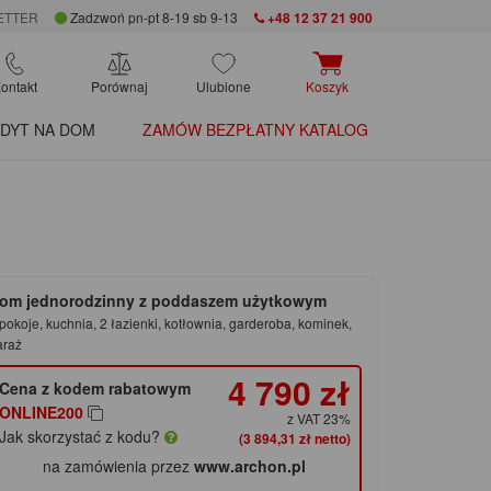
ETTER
Zadzwoń pn-pt 8-19 sb 9-13
+48 12 37 21 900
ontakt
Porównaj
Ulubione
Koszyk
DYT NA DOM
ZAMÓW BEZPŁATNY KATALOG
om jednorodzinny z poddaszem użytkowym
pokoje, kuchnia, 2 łazienki, kotłownia, garderoba, kominek,
araż
4 790 zł
Cena z kodem rabatowym
ONLINE200
z VAT 23%
Jak skorzystać z kodu?
(3 894,31 zł netto)
na zamówienia przez
www.archon.pl