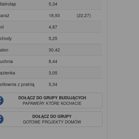
Wiatrołap
5,34
Garaż
18,93
(22,27)
ol
4,87
Schody
5,25
Salon
30,42
Kuchnia
8,44
Łazienka
3,05
Kotłownia z pralnią
5,34
DOŁĄCZ DO GRUPY BUDUJĄCYCH
PAPAWERY
KTÓRE KOCHACIE
DOŁĄCZ DO GRUPY
GOTOWE PROJEKTY DOMÓW