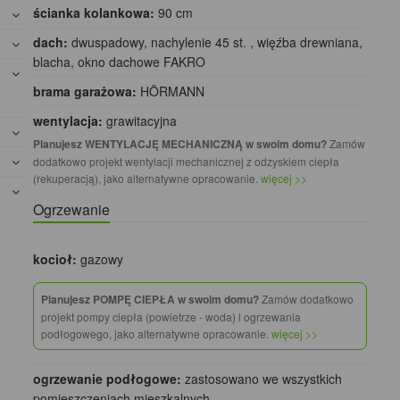
ścianka kolankowa:
90 cm
dach:
dwuspadowy, nachylenie 45 st. , więźba drewniana,
blacha, okno dachowe FAKRO
brama garażowa:
HÖRMANN
wentylacja:
grawitacyjna
Planujesz WENTYLACJĘ MECHANICZNĄ w swoim domu?
Zamów
dodatkowo projekt wentylacji mechanicznej z odzyskiem ciepła
(rekuperacją), jako alternatywne opracowanie.
więcej >>
Ogrzewanie
kocioł:
gazowy
Planujesz POMPĘ CIEPŁA w swoim domu?
Zamów dodatkowo
projekt pompy ciepła (powietrze - woda) i ogrzewania
podłogowego, jako alternatywne opracowanie.
więcej >>
ogrzewanie podłogowe:
zastosowano we wszystkich
pomieszczeniach mieszkalnych