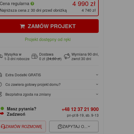
4 990 zł
Cena regularna
Najniższa cena z 30 dni przed obniżką
4 740 zł
ZAMÓW PROJEKT
Projekt dostępny od ręki
Wysyłka w
Dostawa
Wymiana 90 dni,
1-3 dni robocze
0 zł (
24,60 zł
)
zwrot 30 dni
Extra Dodatki GRATIS
Co zawiera gotowy projekt domu?
Bezpłatna zgoda na zmiany
+48 12 37 21 900
Masz pytania?
Zadzwoń
pn-pt 8-19, sb. 9-13
ZAMÓW ROZMOWĘ
ZAPYTAJ O...