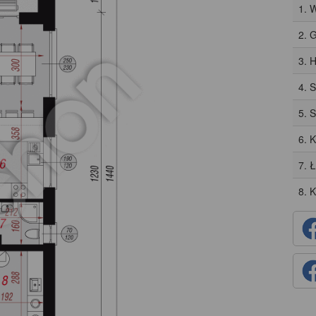
1. 
2. 
3. H
4. 
5. 
6. 
7. 
8. 