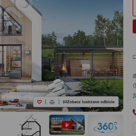
Zobacz lustrzane odbicie