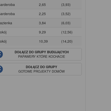
Garderoba
2,65
(3,93)
Garderoba
2,25
(3,52)
Łazienka
3,84
(6,03)
Pokój
9,29
(12,56)
Pokój
10,39
(14,20)
DOŁĄCZ DO GRUPY BUDUJĄCYCH
PAPAWERY
KTÓRE KOCHACIE
DOŁĄCZ DO GRUPY
GOTOWE PROJEKTY DOMÓW