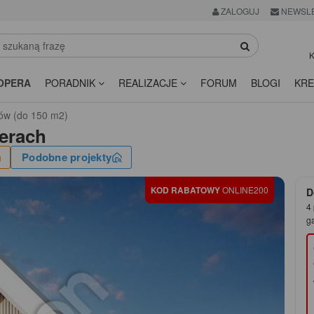
ZALOGUJ
NEWSL
K
OPERA
PORADNIK
REALIZACJE
FORUM
BLOGI
KRE
ów (do 150 m2)
erach
Podobne projekty
KOD RABATOWY
ONLINE200
D
4 
g