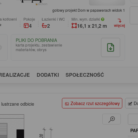
gotowy projekt Dom w papawerach widok 1
a kotłowni
pokoje
łazienki i WC
Min. wym. działki
²
4
2
16,1 x 21,2 m
więcej
PLIKI DO POBRANIA
karta projektu, zestawienie
materiałów, obrys
REALIZACJE
DODATKI
SPOŁECZNOŚĆ
Zobacz rzut szczegółowy
Do
 lustrzane odbicie
PA