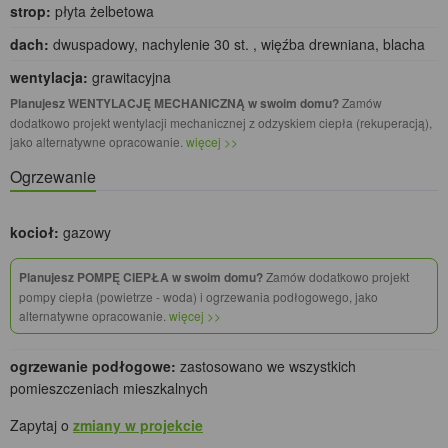
strop:
płyta żelbetowa
dach:
dwuspadowy, nachylenie 30 st. , więźba drewniana, blacha
wentylacja:
grawitacyjna
Planujesz WENTYLACJĘ MECHANICZNĄ w swoim domu?
Zamów
dodatkowo projekt wentylacji mechanicznej z odzyskiem ciepła (rekuperacją),
jako alternatywne opracowanie.
więcej >>
Ogrzewanie
kocioł:
gazowy
Planujesz POMPĘ CIEPŁA w swoim domu?
Zamów dodatkowo projekt
pompy ciepła (powietrze - woda) i ogrzewania podłogowego, jako
alternatywne opracowanie.
więcej >>
ogrzewanie podłogowe:
zastosowano we wszystkich
pomieszczeniach mieszkalnych
Zapytaj o
zmiany w projekcie