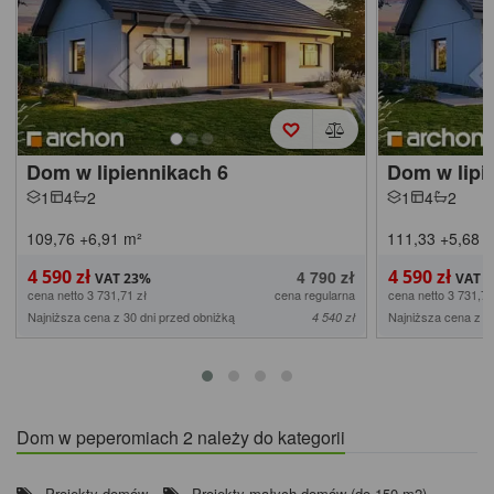
Dom w lipiennikach 6
Dom w lipi
1
4
2
1
4
2
109,76
+6,91
m²
111,33
+5,68
m
4 590 zł
4 590 zł
4 790 zł
cena netto 3 731,71 zł
cena regularna
cena netto 3 731,71
Najniższa cena z 30 dni przed obniżką
Najniższa cena z 3
4 540 zł
Dom w peperomiach 2 należy do kategorii
Projekty domów
Projekty małych domów (do 150 m2)