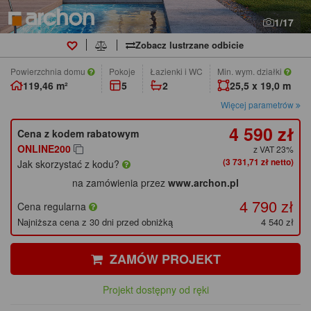
1/17
Zobacz lustrzane odbicie
Powierzchnia domu
pokoje
łazienki i WC
Min. wym. działki
119,46 m²
5
2
25,5 x 19,0 m
Więcej parametrów
4 590 zł
Cena z kodem rabatowym
ONLINE200
z VAT 23%
(3 731,71 zł netto)
Jak skorzystać z kodu?
na zamówienia przez
www.archon.pl
4 790 zł
Cena regularna
Najniższa cena z 30 dni przed obniżką
4 540 zł
ZAMÓW PROJEKT
Projekt dostępny od ręki