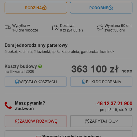
RODZINA
PODOBNE
Wysyłka w
Dostawa
Wymiana 90 dni,
1-3 dni robocze
0 zł (
24,60 zł
)
zwrot 30 dni
Dom jednorodzinny parterowy
5 pokoi, kuchnia, 2 łazienki, spiżarka, pralnia, garderoba, kominek
363 100 zł
Koszty budowy
netto
na II kwartał 2026
WIĘCEJ O KOSZTACH
PLIKI DO POBRANIA
+48 12 37 21 900
Masz pytania?
Zadzwoń
pn-pt 8-19, sb. 9-13
ZAMÓW ROZMOWĘ
ZAPYTAJ O...
Sprawdź kredyt na budowę