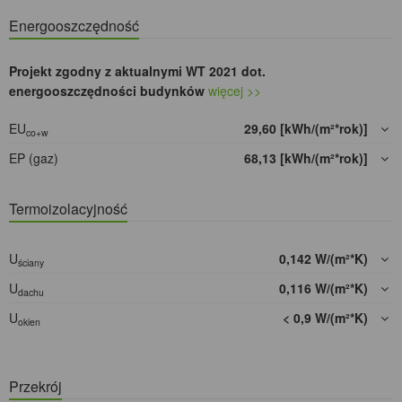
Energooszczędność
Projekt zgodny z aktualnymi WT 2021 dot.
energooszczędności budynków
więcej >>
EU
29,60 [kWh/(m²*rok)]
co+w
EP (gaz)
68,13 [kWh/(m²*rok)]
Termoizolacyjność
U
0,142 W/(m²*K)
ściany
U
0,116 W/(m²*K)
dachu
U
< 0,9 W/(m²*K)
okien
Przekrój