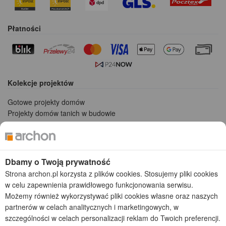
Płatności
Kolekcje projektów
Gotowe projekty domów
Projekty domów tanich w budowie
Projekty domów szeregowych
Projekty małych domów (do 150 m2)
Projekty domów wielorodzinnych
Projekty domów bliźniaczych
Dbamy o Twoją prywatność
Projekty domów nowoczesnych
Strona archon.pl korzysta z plików cookies. Stosujemy pliki cookies
Projekty domów parterowych
w celu zapewnienia prawidłowego funkcjonowania serwisu.
Możemy również wykorzystywać pliki cookies własne oraz naszych
2026 © ARCHON+ Biuro Projektów - Tradycyjne i nowoczesne gotowe
partnerów w celach analitycznych i marketingowych, w
projekty domów - autorska pracownia architektoniczna założona w 1990r.
szczególności w celach personalizacji reklam do Twoich preferencji.
przez arch. Barbarę Mendel