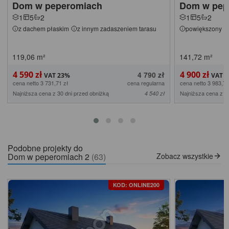
Dom w peperomiach
Dom w pep
1
5
2
1
5
2
z dachem płaskim
z innym zadaszeniem tarasu
powiększony
119,06
m²
141,72
m²
4 590 zł
4 900 zł
4 790 zł
cena netto 3 731,71 zł
cena regularna
cena netto 3 983,74
Najniższa cena z 30 dni przed obniżką
Najniższa cena z 3
4 540 zł
Podobne projekty do
Dom w peperomiach 2
(63)
Zobacz wszystkie
KOD: ONLINE200