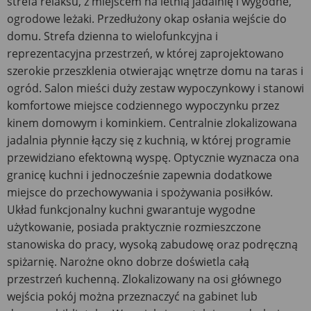
strefa relaksu, z miejscem na letnią jadalnię i wygodne,
ogrodowe leżaki. Przedłużony okap osłania wejście do
domu. Strefa dzienna to wielofunkcyjna i
reprezentacyjna przestrzeń, w której zaprojektowano
szerokie przeszklenia otwierając wnętrze domu na taras i
ogród. Salon mieści duży zestaw wypoczynkowy i stanowi
komfortowe miejsce codziennego wypoczynku przez
kinem domowym i kominkiem. Centralnie zlokalizowana
jadalnia płynnie łączy się z kuchnią, w której programie
przewidziano efektowną wyspę. Optycznie wyznacza ona
granicę kuchni i jednocześnie zapewnia dodatkowe
miejsce do przechowywania i spożywania posiłków.
Układ funkcjonalny kuchni gwarantuje wygodne
użytkowanie, posiada praktycznie rozmieszczone
stanowiska do pracy, wysoką zabudowę oraz podręczną
spiżarnię. Narożne okno dobrze doświetla całą
przestrzeń kuchenną. Zlokalizowany na osi głównego
wejścia pokój można przeznaczyć na gabinet lub