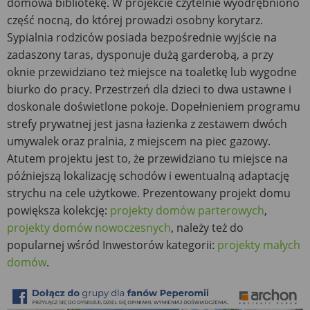
domowa bibliotekę. W projekcie czytelnie wyodrębniono
część nocną, do której prowadzi osobny korytarz.
Sypialnia rodziców posiada bezpośrednie wyjście na
zadaszony taras, dysponuje dużą garderobą, a przy
oknie przewidziano też miejsce na toaletkę lub wygodne
biurko do pracy. Przestrzeń dla dzieci to dwa ustawne i
doskonale doświetlone pokoje. Dopełnieniem programu
strefy prywatnej jest jasna łazienka z zestawem dwóch
umywalek oraz pralnia, z miejscem na piec gazowy.
Atutem projektu jest to, że przewidziano tu miejsce na
późniejszą lokalizację schodów i ewentualną adaptację
strychu na cele użytkowe. Prezentowany projekt domu
powiększa kolekcję:
projekty domów parterowych
,
projekty domów nowoczesnych
, należy też do
popularnej wśród Inwestorów kategorii:
projekty małych
domów
.