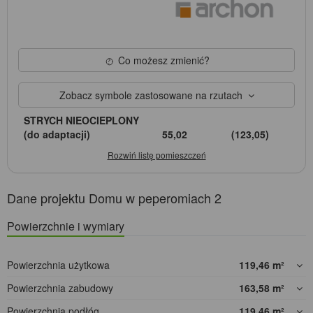
Co możesz zmienić?
Zobacz symbole zastosowane na rzutach
STRYCH NIEOCIEPLONY
(do adaptacji)
55,02
(123,05)
Dane projektu Domu w peperomiach 2
Powierzchnie i wymiary
Powierzchnia użytkowa
119,46
m²
Powierzchnia zabudowy
163,58
m²
Powierzchnia podłóg
119,46
m²