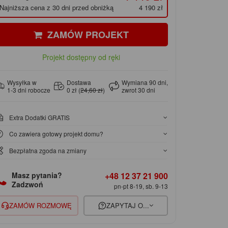
Najniższa cena z 30 dni przed obniżką
4 190 zł
ZAMÓW PROJEKT
Projekt dostępny od ręki
Wysyłka w
Dostawa
Wymiana 90 dni,
1-3 dni robocze
0 zł (
24,60 zł
)
zwrot 30 dni
Extra Dodatki GRATIS
Co zawiera gotowy projekt domu?
Bezpłatna zgoda na zmiany
+48 12 37 21 900
Masz pytania?
Zadzwoń
pn-pt 8-19, sb. 9-13
ZAMÓW ROZMOWĘ
ZAPYTAJ O...