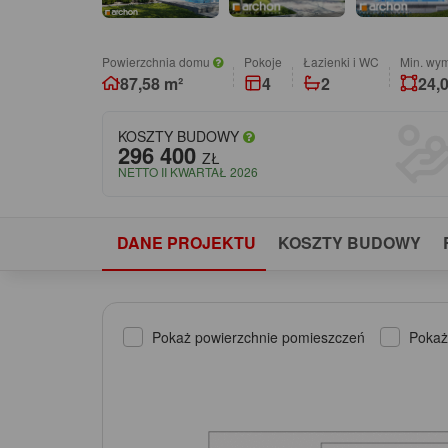
Powierzchnia domu
pokoje
łazienki i WC
Min. wym
87,58 m²
4
2
24,
KOSZTY BUDOWY
296 400
ZŁ
NETTO II KWARTAŁ 2026
DANE PROJEKTU
KOSZTY BUDOWY
Pokaż powierzchnie pomieszczeń
Pokaż