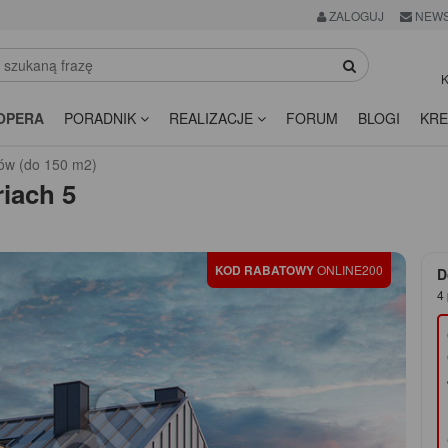
ZALOGUJ
NEWS
K
OPERA
PORADNIK
REALIZACJE
FORUM
BLOGI
KRE
ów (do 150 m2)
iach 5
KOD RABATOWY
ONLINE200
D
4 