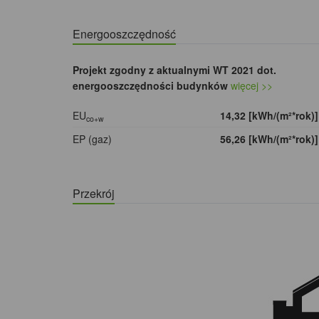
Energooszczędność
Projekt zgodny z aktualnymi WT 2021 dot.
energooszczędności budynków
więcej >>
EU
14,32 [kWh/(m²*rok)
co+w
EP (gaz)
56,26 [kWh/(m²*rok)
Przekrój