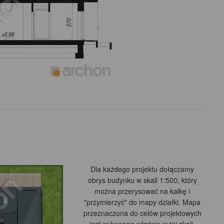
Dla każdego projektu dołączamy
obrys budynku w skali 1:500, który
można przerysować na kalkę i
"przymierzyć" do mapy działki. Mapa
przeznaczona do celów projektowych
jest wykonana właśnie w tej skali.