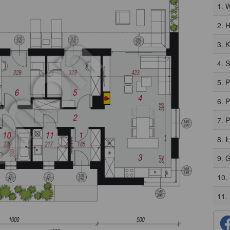
1. 
2. H
3. 
4. 
5. 
6. 
7. 
8. 
9. 
10.
11.