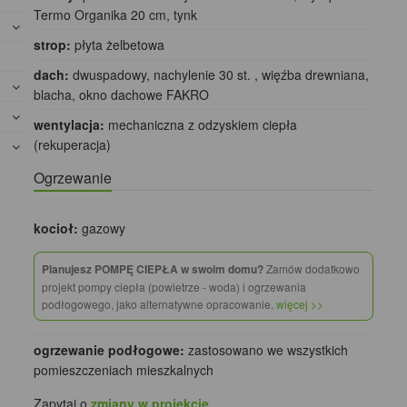
Termo Organika 20 cm, tynk
strop:
płyta żelbetowa
dach:
dwuspadowy, nachylenie 30 st. , więźba drewniana,
blacha, okno dachowe FAKRO
wentylacja:
mechaniczna z odzyskiem ciepła
(rekuperacja)
Ogrzewanie
kocioł:
gazowy
Planujesz POMPĘ CIEPŁA w swoim domu?
Zamów dodatkowo
projekt pompy ciepła (powietrze - woda) i ogrzewania
podłogowego, jako alternatywne opracowanie.
więcej >>
ogrzewanie podłogowe:
zastosowano we wszystkich
pomieszczeniach mieszkalnych
Zapytaj o
zmiany w projekcie