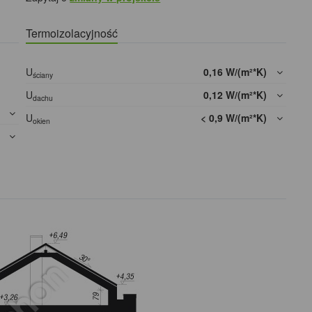
Termoizolacyjność
U
0,16 W/(m²*K)
ściany
U
0,12 W/(m²*K)
dachu
]
U
< 0,9 W/(m²*K)
okien
]