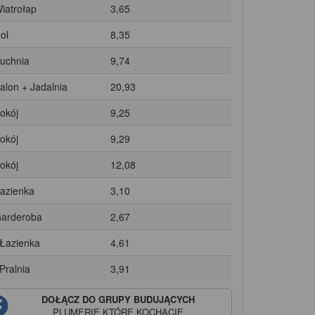
Wiatrołap
3,65
ol
8,35
Kuchnia
9,74
Salon + Jadalnia
20,93
Pokój
9,25
Pokój
9,29
Pokój
12,08
Łazienka
3,10
Garderoba
2,67
 Łazienka
4,61
 Pralnia
3,91
DOŁĄCZ DO GRUPY BUDUJĄCYCH
PLUMERIE
KTÓRE KOCHACIE