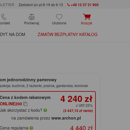
LETTER
Zadzwoń pn-pt 8-19 sb 9-13
+48 12 37 21 900
ontakt
Porównaj
Ulubione
Koszyk
DYT NA DOM
ZAMÓW BEZPŁATNY KATALOG
om jednorodzinny parterowy
pokoje, kuchnia, 2 łazienki, pralnia, garderoba, kominek
4 240 zł
Cena z kodem rabatowym
ONLINE200
z VAT 23%
Jak skorzystać z kodu?
(3 447,15 zł netto)
na zamówienia przez
www.archon.pl
4 440 zł
Cena regularna