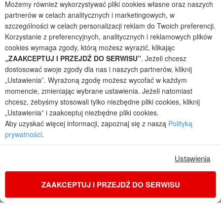
Możemy również wykorzystywać pliki cookies własne oraz naszych
Projekty domów parterowych
partnerów w celach analitycznych i marketingowych, w
szczególności w celach personalizacji reklam do Twoich preferencji.
2026 © ARCHON+ Biuro Projektów - Tradycyjne i nowoczesne gotowe
Korzystanie z preferencyjnych, analitycznych i reklamowych plików
projekty domów - autorska pracownia architektoniczna założona w 1990r.
przez arch. Barbarę Mendel
cookies wymaga zgody, którą możesz wyrazić, klikając
Z uwagi na ciągłe doskonalenie procesu powstawania projektów (zgodnie z
„ZAAKCEPTUJ I PRZEJDŹ DO SERWISU”
. Jeżeli chcesz
normą ISO 9001), prezentowane na stronie projekty domów mogą
dostosować swoje zgody dla nas i naszych partnerów, kliknij
nieznacznie różnić się od dokumentacji technicznej.
„Ustawienia”. Wyrażoną zgodę możesz wycofać w każdym
Informujemy, iż w celu optymalizacji treści dostępnych w naszym sklepie,
momencie, zmieniając wybrane ustawienia. Jeżeli natomiast
dostosowania ich do Państwa indywidualnych potrzeb korzystamy z
chcesz, żebyśmy stosowali tylko niezbędne pliki cookies, kliknij
informacji zapisanych za pomocą plików cookies na urządzeniach
„Ustawienia” i zaakceptuj niezbędne pliki cookies.
końcowych użytkowników. Pliki cookies użytkownik może kontrolować za
Aby uzyskać więcej informacji, zapoznaj się z naszą
Polityką
pomocą ustawień swojej przeglądarki internetowej. Dalsze korzystanie z
prywatności
.
naszego serwisu internetowego, bez zmiany ustawień przeglądarki
internetowej oznacza, iż użytkownik akceptuje stosowanie plików cookies.
Więcej informacji zawartych jest w polityce prywatności.
Ustawienia
Polityka prywatności
Regulamin sklepu internetowego
Reklamacje
Jak zmienić ustawienia cookies
ZAAKCEPTUJ I PRZEJDŹ DO SERWISU
KONTAKT
ZAMÓW PROJEKT