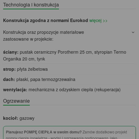
Technologia i konstrukcja
Konstrukcja zgodna z normami Eurokod
więcej >>
Konstrukcja oraz propozycje materiałowe
zastosowane w projekcie:
ściany:
pustak ceramiczny Porotherm 25 cm, styropian Termo
Organika 20 cm, tynk
strop:
płyta żelbetowa
dach:
płaski, papa termozgrzewalna
wentylacja:
mechaniczna z odzyskiem ciepła (rekuperacja)
Ogrzewanie
kocioł:
gazowy
Planujesz POMPĘ CIEPŁA w swoim domu?
Zamów dodatkowo projekt
pompy ciepła (powietrze - woda) i ogrzewania podłogowego, jako