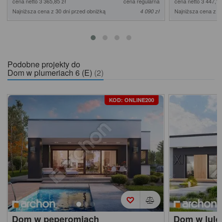
cena netto 3 365,85 zł
cena regularna
cena netto 3 447,15
Najniższa cena z 30 dni przed obniżką
Najniższa cena z 3
4 090 zł
Podobne projekty do
Dom w plumeriach 6 (E)
(2)
KOD: ONLINE200
Dom w peperomiach
Dom w lulo 