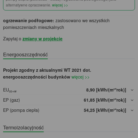
alternatywne opracowanie.
więcej >>
ogrzewanie podłogowe:
zastosowano we wszystkich
pomieszczeniach mieszkalnych
Zapytaj o
zmiany w projekcie
Energooszczędność
Projekt zgodny z aktualnymi WT 2021 dot.
energooszczędności budynków
więcej >>
EU
8,90 [kWh/(m²*rok)]
co+w
EP (gaz)
61,85 [kWh/(m²*rok)]
EP (pompa ciepła)
54,25 [kWh/(m²*rok)]
Termoizolacyjność