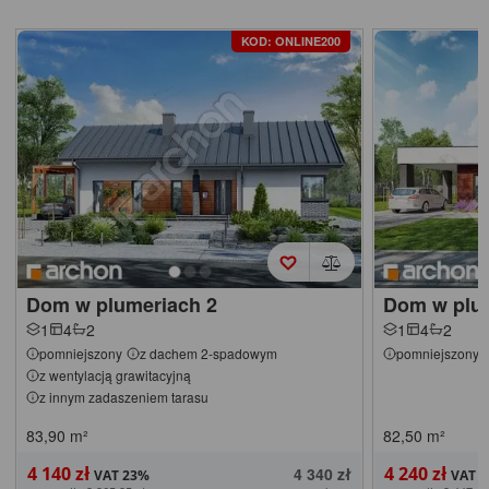
KOD: ONLINE200
Dom w plumeriach 2
Dom w plum
1
4
2
1
4
2
pomniejszony
z dachem 2-spadowym
pomniejszony
z wentylacją grawitacyjną
z innym zadaszeniem tarasu
83,90
m²
82,50
m²
4 140 zł
4 240 zł
4 340 zł