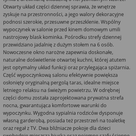
Otwarty układ części dziennej sprawia, że wnętrze
zyskuje na przestronności, a jego walory dekoracyjne
podnosi szerokie, przesuwne przeszklenie. Wspólny
wypoczynek w salonie przed kinem domowym umili
nastrojowy blask kominka. Pośrodku strefy dziennej
przewidziano jadalnię z dużym stołem na 6 osób.
Nowoczesne okno narożne zapewnia doskonałe,
naturalne doświetlenie otwartej kuchni, której atutem
jest optymalny układ funkcji oraz przylegająca spiżarnia.
Część wypoczynkową salonu efektywnie powiększa
osłonięty oryginalną pergolą taras, idealne miejsce
letniego relaksu na świeżym powietrzu. W odrębnej
części domu została zaprojektowana prywatna strefa
nocna, gwarantująca komfortowe warunki do
wypoczynku. Wygodna sypialnia rodziców dysponuje
własną garderobą, posiada też przestrzeń na toaletkę
oraz regał z TV. Dwa bliźniacze pokoje dla dzieci
swobodnie mieszczą biurka oraz pojemne szafy ścienne.