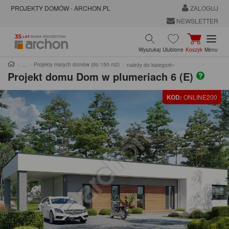
PROJEKTY DOMÓW - ARCHON.PL
ZALOGUJ
NEWSLETTER
Wyszukaj
Ulubione
Koszyk
Menu
Projekty małych domów (do 150 m2)
należy do kategorii
Projekt domu
Dom w plumeriach 6 (E)
KOD:
ONLINE200