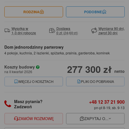
RODZINA
PODOBNE
Wysyłka w
Dostawa
Wymiana 90 dni,
1-3 dni robocze
0 zł
(
24,60 zł
)
zwrot 30 dni
Dom jednorodzinny parterowy
4 pokoje, kuchnia, 2 łazienki, spiżarka, pralnia, garderoba, kominek
277 300 zł
Koszty budowy
netto
na II kwartał 2026
WIĘCEJ O KOSZTACH
PLIKI DO POBRANIA
+48 12 37 21 900
Masz pytania?
Zadzwoń
pn-pt 8-19, sb. 9-13
ZAMÓW ROZMOWĘ
ZAPYTAJ O...