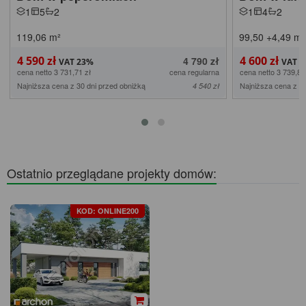
1
5
2
1
4
2
119,06
m²
99,50
+4,49
m²
4 590 zł
4 600 zł
4 790 zł
cena netto 3 731,71 zł
cena regularna
cena netto 3 739,84
Najniższa cena z 30 dni przed obniżką
Najniższa cena z 30
4 540 zł
Ostatnio przeglądane projekty domów:
KOD: ONLINE200