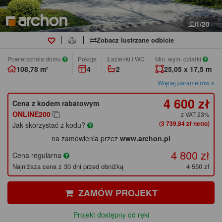
1/20
Zobacz lustrzane odbicie
Powierzchnia domu
pokoje
łazienki i WC
Min. wym. działki
108,78 m²
4
2
25,05 x 17,5 m
Więcej parametrów
4 600 zł
Cena z kodem rabatowym
ONLINE200
z VAT 23%
(3 739,84 zł netto)
Jak skorzystać z kodu?
na zamówienia przez
www.archon.pl
4 800 zł
Cena regularna
Najniższa cena z 30 dni przed obniżką
4 550 zł
ZAMÓW PROJEKT
Projekt dostępny od ręki