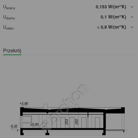
U
0,153 W/(m²*K)
ściany
U
0,1 W/(m²*K)
dachu
U
< 0,9 W/(m²*K)
okien
Przekrój