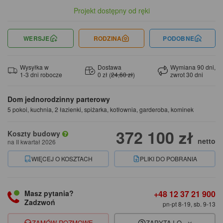
Projekt dostępny od ręki
WERSJE
RODZINA
PODOBNE
Wysyłka w
Dostawa
Wymiana 90 dni,
1-3 dni robocze
0 zł (
24,60 zł
)
zwrot 30 dni
Dom jednorodzinny parterowy
5 pokoi, kuchnia, 2 łazienki, spiżarka, kotłownia, garderoba, kominek
372 100 zł
Koszty budowy
netto
na II kwartał 2026
WIĘCEJ O KOSZTACH
PLIKI DO POBRANIA
+48 12 37 21 900
Masz pytania?
Zadzwoń
pn-pt 8-19, sb. 9-13
ZAMÓW ROZMOWĘ
ZAPYTAJ O...