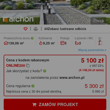
1/16
Zobacz lustrzane odbicie
Powierzchnia domu
Kotłownia
pokoje
łazienki i WC
Min. wym
139,06 m²
9,25 m²
5
2
20,0
Więcej parametrów
5 100 zł
Cena z kodem rabatowym
ONLINE200
z VAT 23%
(4 146,34 zł netto)
Jak skorzystać z kodu?
na zamówienia przez
www.archon.pl
5 300 zł
Cena regularna
Najniższa cena z 30 dni przed obniżką
5 050 zł
ZAMÓW PROJEKT