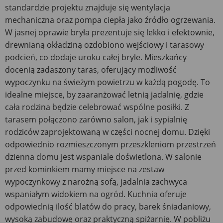
standardzie projektu znajduje się wentylacja
mechaniczna oraz pompa ciepła jako źródło ogrzewania.
W jasnej oprawie bryła prezentuje się lekko i efektownie,
drewnianą okładziną ozdobiono wejściowy i tarasowy
podcień, co dodaje uroku całej bryle. Mieszkańcy
docenią zadaszony taras, oferujący możliwość
wypoczynku na świeżym powietrzu w każdą pogodę. To
idealne miejsce, by zaaranżować letnią jadalnię, gdzie
cała rodzina będzie celebrować wspólne posiłki. Z
tarasem połączono zarówno salon, jak i sypialnię
rodziców zaprojektowaną w części nocnej domu. Dzięki
odpowiednio rozmieszczonym przeszkleniom przestrzeń
dzienna domu jest wspaniale doświetlona. W salonie
przed kominkiem mamy miejsce na zestaw
wypoczynkowy z narożną sofą, jadalnia zachwyca
wspaniałym widokiem na ogród. Kuchnia oferuje
odpowiednią ilość blatów do pracy, barek śniadaniowy,
wysoką zabudowę oraz praktyczną spiżarnię. W pobliżu