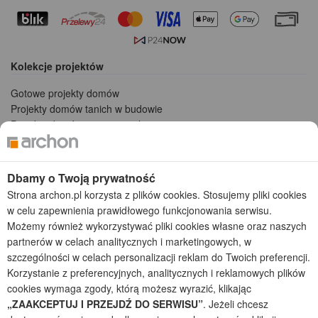
Kolekcje projektów
Gotowe projekty domów
Projekty domów tanich w budowie
Projekty domów szeregowych
Projekty małych domów (do 150 m2)
Projekty domów wielorodzinnych
Projekty domów bliźniaczych
Dbamy o Twoją prywatność
Projekty domów nowoczesnych
Strona archon.pl korzysta z plików cookies. Stosujemy pliki cookies
Projekty domów parterowych
w celu zapewnienia prawidłowego funkcjonowania serwisu.
Możemy również wykorzystywać pliki cookies własne oraz naszych
2026 © ARCHON+ Biuro Projektów - Tradycyjne i nowoczesne gotowe
partnerów w celach analitycznych i marketingowych, w
projekty domów - autorska pracownia architektoniczna założona w 1990r.
szczególności w celach personalizacji reklam do Twoich preferencji.
przez arch. Barbarę Mendel
Korzystanie z preferencyjnych, analitycznych i reklamowych plików
Z uwagi na ciągłe doskonalenie procesu powstawania projektów (zgodnie z
normą ISO 9001), prezentowane na stronie projekty domów mogą
cookies wymaga zgody, którą możesz wyrazić, klikając
nieznacznie różnić się od dokumentacji technicznej.
„ZAAKCEPTUJ I PRZEJDŹ DO SERWISU”
. Jeżeli chcesz