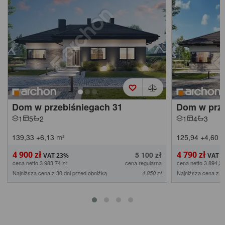
Dom w przebiśniegach 31
Dom w prze
1
5
2
1
4
3
139,33
+6,13
m²
125,94
+4,60
m
4 900 zł
4 790 zł
5 100 zł
cena netto 3 983,74 zł
cena regularna
cena netto 3 894,31
Najniższa cena z 30 dni przed obniżką
Najniższa cena z 3
4 850 zł