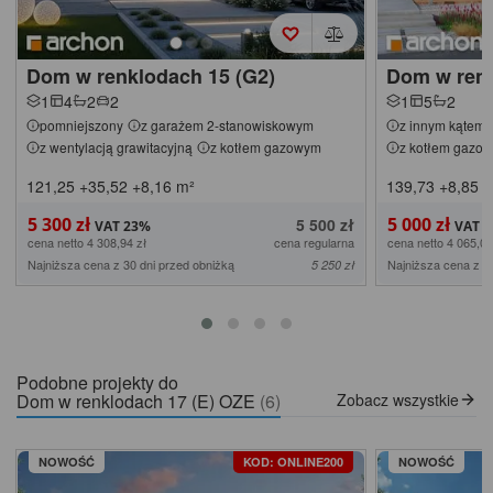
Dom w renklodach 15 (G2)
Dom w renk
1
4
2
2
1
5
2
pomniejszony
z garażem 2-stanowiskowym
z innym kątem 
z wentylacją grawitacyjną
z kotłem gazowym
z kotłem gazo
121,25
+35,52
+8,16
m²
139,73
+8,85
m
5 300 zł
5 000 zł
5 500 zł
cena netto 4 308,94 zł
cena regularna
cena netto 4 065,04
Najniższa cena z 30 dni przed obniżką
Najniższa cena z 3
5 250 zł
Podobne projekty do
Dom w renklodach 17 (E) OZE
(6)
Zobacz wszystkie
NOWOŚĆ
KOD: ONLINE200
NOWOŚĆ