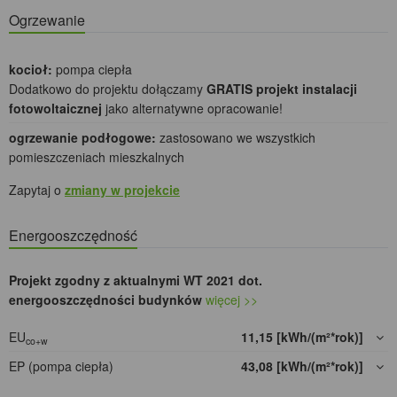
Ogrzewanie
kocioł:
pompa ciepła
Dodatkowo do projektu dołączamy
GRATIS projekt instalacji
fotowoltaicznej
jako alternatywne opracowanie!
ogrzewanie podłogowe:
zastosowano we wszystkich
pomieszczeniach mieszkalnych
Zapytaj o
zmiany w projekcie
Energooszczędność
Projekt zgodny z aktualnymi WT 2021 dot.
energooszczędności budynków
więcej >>
EU
11,15 [kWh/(m²*rok)]
co+w
EP (pompa ciepła)
43,08 [kWh/(m²*rok)]