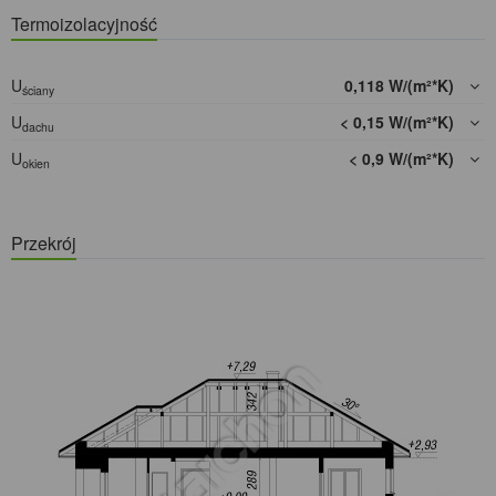
Termoizolacyjność
U
0,118 W/(m²*K)
ściany
U
< 0,15 W/(m²*K)
dachu
U
< 0,9 W/(m²*K)
okien
Przekrój