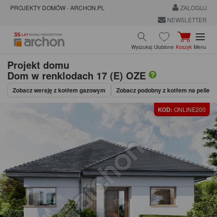
PROJEKTY DOMÓW - ARCHON.PL
ZALOGUJ
NEWSLETTER
Wyszukaj
Ulubione
Koszyk
Menu
Projekt domu
Dom w renklodach 17 (E) OZE
Zobacz wersję z kotłem gazowym
Zobacz podobny z kotłem na pellet
KOD:
ONLINE200