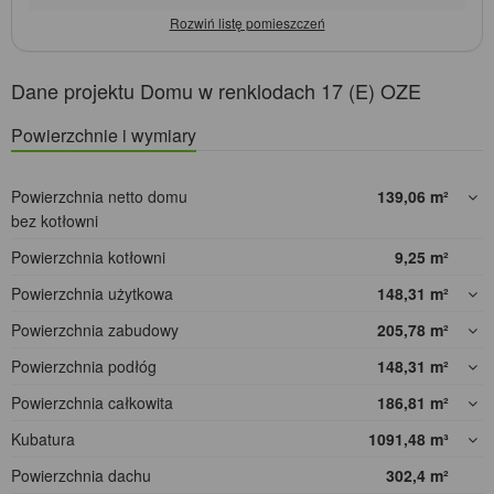
Dane projektu Domu w renklodach 17 (E) OZE
Powierzchnie i wymiary
Powierzchnia netto domu
139,06
m²
bez kotłowni
Powierzchnia kotłowni
9,25
m²
Powierzchnia użytkowa
148,31
m²
Powierzchnia zabudowy
205,78
m²
Powierzchnia podłóg
148,31
m²
Powierzchnia całkowita
186,81
m²
Kubatura
1091,48
m³
Powierzchnia dachu
302,4
m²