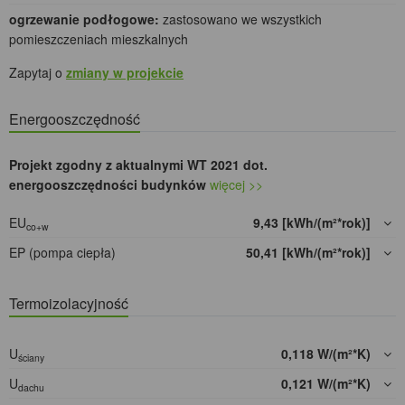
ogrzewanie podłogowe:
zastosowano we wszystkich
pomieszczeniach mieszkalnych
Zapytaj o
zmiany w projekcie
Energooszczędność
Projekt zgodny z aktualnymi WT 2021 dot.
energooszczędności budynków
więcej >>
EU
9,43 [kWh/(m²*rok)]
co+w
EP (pompa ciepła)
50,41 [kWh/(m²*rok)]
Termoizolacyjność
U
0,118 W/(m²*K)
ściany
U
0,121 W/(m²*K)
dachu