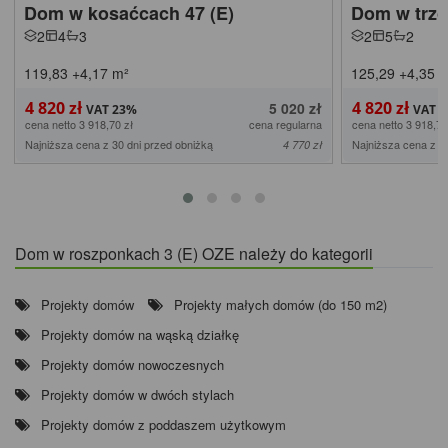
Dom w kosaćcach 47 (E)
Dom w trzc
2
4
3
2
5
2
119,83
+4,17
m²
125,29
+4,35
m
4 820 zł
4 820 zł
5 020 zł
cena netto 3 918,70 zł
cena regularna
cena netto 3 918,70
Najniższa cena z 30 dni przed obniżką
Najniższa cena z 3
4 770 zł
Dom w roszponkach 3 (E) OZE należy do kategorii
Projekty domów
Projekty małych domów (do 150 m2)
Projekty domów na wąską działkę
Projekty domów nowoczesnych
Projekty domów w dwóch stylach
Projekty domów z poddaszem użytkowym