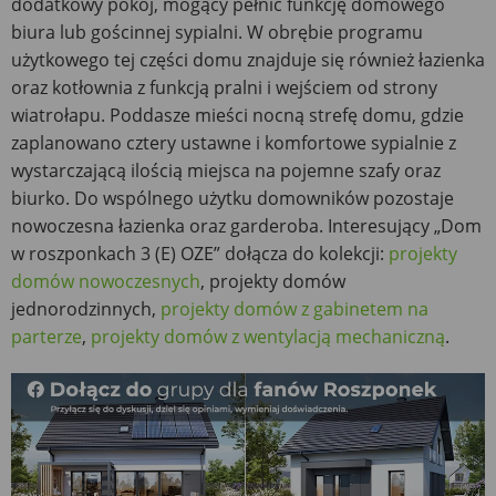
dodatkowy pokój, mogący pełnić funkcję domowego
biura lub gościnnej sypialni. W obrębie programu
użytkowego tej części domu znajduje się również łazienka
oraz kotłownia z funkcją pralni i wejściem od strony
wiatrołapu. Poddasze mieści nocną strefę domu, gdzie
zaplanowano cztery ustawne i komfortowe sypialnie z
wystarczającą ilością miejsca na pojemne szafy oraz
biurko. Do wspólnego użytku domowników pozostaje
nowoczesna łazienka oraz garderoba. Interesujący „Dom
w roszponkach 3 (E) OZE” dołącza do kolekcji:
projekty
domów nowoczesnych
, projekty domów
jednorodzinnych,
projekty domów z gabinetem na
parterze
,
projekty domów z wentylacją mechaniczną
.