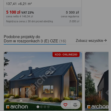
137,41
+6,21
m²
5 100 zł
5 300 zł
cena netto 4 146,34 zł
cena regularna
Najniższa cena z 30 dni przed obniżką
5 050 zł
Podobne projekty do
Dom w roszponkach 3 (E) OZE
(16)
Zobacz wszystkie
KOD: ONLINE200