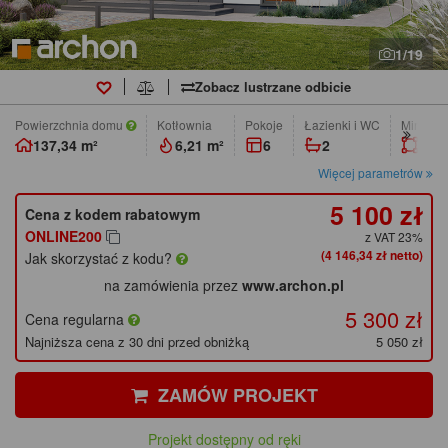
1/19
Zobacz lustrzane odbicie
Powierzchnia domu
Kotłownia
pokoje
łazienki i WC
Min. wym
137,34 m²
6,21 m²
6
2
19,2
Więcej parametrów
5 100 zł
Cena z kodem rabatowym
ONLINE200
z VAT 23%
(4 146,34 zł netto)
Jak skorzystać z kodu?
na zamówienia przez
www.archon.pl
5 300 zł
Cena regularna
Najniższa cena z 30 dni przed obniżką
5 050 zł
ZAMÓW PROJEKT
Projekt dostępny od ręki