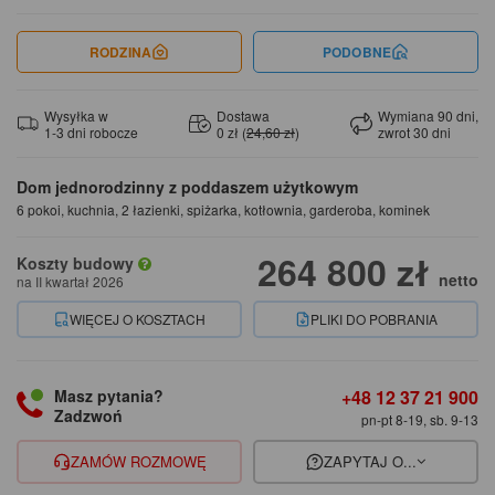
RODZINA
PODOBNE
Wysyłka w
Dostawa
Wymiana 90 dni,
1-3 dni robocze
0 zł (
24,60 zł
)
zwrot 30 dni
Dom jednorodzinny z poddaszem użytkowym
6 pokoi, kuchnia, 2 łazienki, spiżarka, kotłownia, garderoba, kominek
264 800 zł
Koszty budowy
netto
na II kwartał 2026
WIĘCEJ O KOSZTACH
PLIKI DO POBRANIA
+48 12 37 21 900
Masz pytania?
Zadzwoń
pn-pt 8-19, sb. 9-13
ZAMÓW ROZMOWĘ
ZAPYTAJ O...