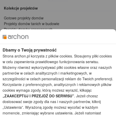
Kolekcje projektów
Gotowe projekty domów
Projekty domów tanich w budowie
Projekty domów szeregowych
Projekty małych domów (do 150 m2)
Projekty domów wielorodzinnych
Projekty domów bliźniaczych
Dbamy o Twoją prywatność
Projekty domów nowoczesnych
Strona archon.pl korzysta z plików cookies. Stosujemy pliki cookies
Projekty domów parterowych
w celu zapewnienia prawidłowego funkcjonowania serwisu.
Możemy również wykorzystywać pliki cookies własne oraz naszych
2026 © ARCHON+ Biuro Projektów - Tradycyjne i nowoczesne gotowe
partnerów w celach analitycznych i marketingowych, w
projekty domów - autorska pracownia architektoniczna założona w 1990r.
szczególności w celach personalizacji reklam do Twoich preferencji.
przez arch. Barbarę Mendel
Z uwagi na ciągłe doskonalenie procesu powstawania projektów (zgodnie z
Korzystanie z preferencyjnych, analitycznych i reklamowych plików
normą ISO 9001), prezentowane na stronie projekty domów mogą
cookies wymaga zgody, którą możesz wyrazić, klikając
nieznacznie różnić się od dokumentacji technicznej.
„ZAAKCEPTUJ I PRZEJDŹ DO SERWISU”
. Jeżeli chcesz
Informujemy, iż w celu optymalizacji treści dostępnych w naszym sklepie,
dostosować swoje zgody dla nas i naszych partnerów, kliknij
dostosowania ich do Państwa indywidualnych potrzeb korzystamy z
„Ustawienia”. Wyrażoną zgodę możesz wycofać w każdym
informacji zapisanych za pomocą plików cookies na urządzeniach
momencie, zmieniając wybrane ustawienia. Jeżeli natomiast
końcowych użytkowników. Pliki cookies użytkownik może kontrolować za