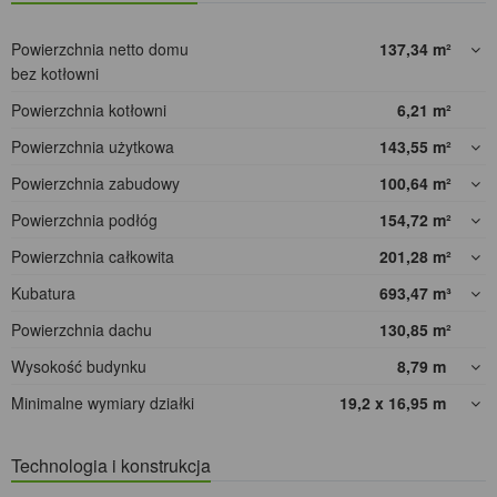
Powierzchnia netto domu
137,34
m²
bez kotłowni
Powierzchnia kotłowni
6,21
m²
Powierzchnia użytkowa
143,55
m²
Powierzchnia zabudowy
100,64
m²
Powierzchnia podłóg
154,72
m²
Powierzchnia całkowita
201,28
m²
Kubatura
693,47
m³
Powierzchnia dachu
130,85
m²
Wysokość budynku
8,79
m
Minimalne wymiary działki
19,2 x 16,95
m
Technologia i konstrukcja