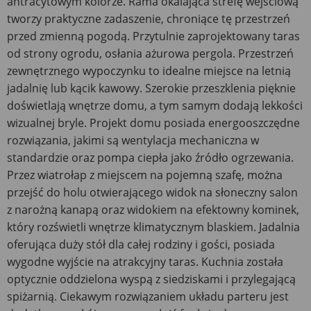
antracytowym kolorze. Rama okalająca strefę wejściową
tworzy praktyczne zadaszenie, chroniące tę przestrzeń
przed zmienną pogodą. Przytulnie zaprojektowany taras
od strony ogrodu, osłania ażurowa pergola. Przestrzeń
zewnętrznego wypoczynku to idealne miejsce na letnią
jadalnię lub kącik kawowy. Szerokie przeszklenia pięknie
doświetlają wnętrze domu, a tym samym dodają lekkości
wizualnej bryle. Projekt domu posiada energooszczędne
rozwiązania, jakimi są wentylacja mechaniczna w
standardzie oraz pompa ciepła jako źródło ogrzewania.
Przez wiatrołap z miejscem na pojemną szafę, można
przejść do holu otwierającego widok na słoneczny salon
z narożną kanapą oraz widokiem na efektowny kominek,
który rozświetli wnętrze klimatycznym blaskiem. Jadalnia
oferująca duży stół dla całej rodziny i gości, posiada
wygodne wyjście na atrakcyjny taras. Kuchnia została
optycznie oddzielona wyspą z siedziskami i przylegającą
spiżarnią. Ciekawym rozwiązaniem układu parteru jest