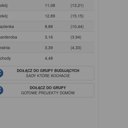
Pokój
11,08
(13,21)
Pokój
12,89
(15,15)
Łazienka
8,88
(10,44)
Garderoba
3,16
(3,94)
ralnia
3,39
(4,33)
Schody
4,48
DOŁĄCZ DO GRUPY BUDUJĄCYCH
SADY
KTÓRE KOCHACIE
DOŁĄCZ DO GRUPY
GOTOWE PROJEKTY DOMÓW