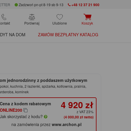
ETTER
Zadzwoń pn-pt 8-19 sb 9-13
+48 12 37 21 900
ontakt
Porównaj
Ulubione
Koszyk
DYT NA DOM
ZAMÓW BEZPŁATNY KATALOG
om jednorodzinny z poddaszem użytkowym
pokoi, kuchnia, 2 łazienki, spiżarka, kotłownia, pralnia,
arderoba, kominek
4 920 zł
Cena z kodem rabatowym
ONLINE200
z VAT 23%
Jak skorzystać z kodu?
(4 000,00 zł netto)
na zamówienia przez
www.archon.pl