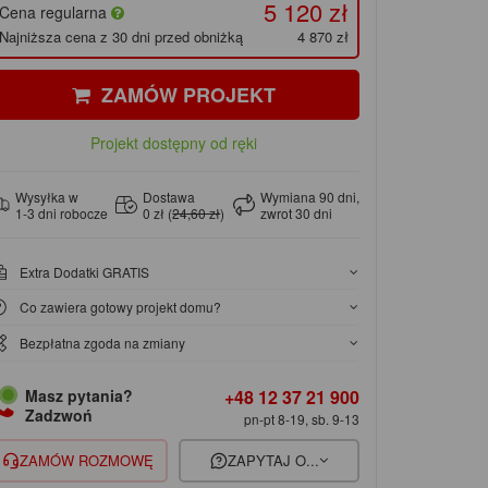
5 120 zł
Cena regularna
Najniższa cena z 30 dni przed obniżką
4 870 zł
ZAMÓW PROJEKT
Projekt dostępny od ręki
Wysyłka w
Dostawa
Wymiana 90 dni,
1-3 dni robocze
0 zł (
24,60 zł
)
zwrot 30 dni
Extra Dodatki GRATIS
Co zawiera gotowy projekt domu?
Bezpłatna zgoda na zmiany
+48 12 37 21 900
Masz pytania?
Zadzwoń
pn-pt 8-19, sb. 9-13
ZAMÓW ROZMOWĘ
ZAPYTAJ O...