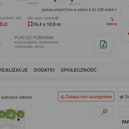
gotowy projekt Dom w sadzie 4 (E) OZE widok 1
łazienki i WC
Min. wym. działki
2
16,4 x 18,9 m
więcej
PLIKI DO POBRANIA
karta projektu, zestawienie
materiałów, obrys
REALIZACJE
DODATKI
SPOŁECZNOŚĆ
Zobacz rzut szczegółowy
Do
 lustrzane odbicie
PA