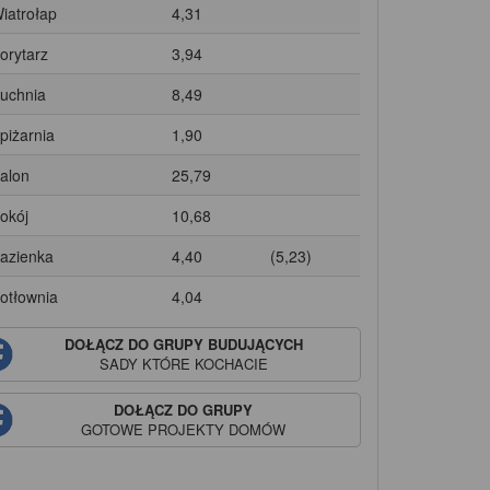
Wiatrołap
4,31
Korytarz
3,94
Kuchnia
8,49
Spiżarnia
1,90
Salon
25,79
Pokój
10,68
Łazienka
4,40
(5,23)
Kotłownia
4,04
DOŁĄCZ DO GRUPY BUDUJĄCYCH
SADY
KTÓRE KOCHACIE
DOŁĄCZ DO GRUPY
GOTOWE PROJEKTY DOMÓW