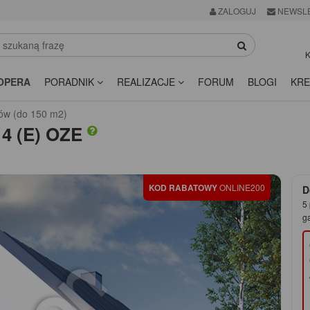
ZALOGUJ
NEWSL
K
OPERA
PORADNIK
REALIZACJE
FORUM
BLOGI
KRE
ów (do 150 m2)
 4 (E) OZE
KOD RABATOWY
ONLINE200
D
5 
g