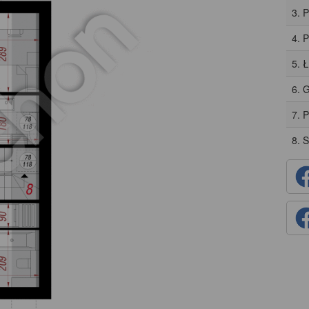
3. 
4. 
5. 
6. 
7. P
8. 