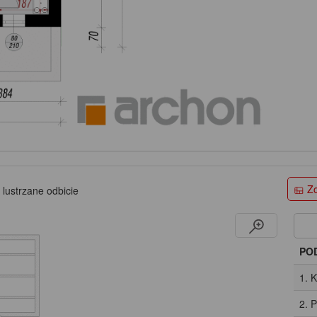
Zo
 lustrzane odbicie
PO
1. 
2. 