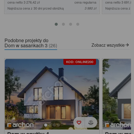
cena netto 3 276,42 zł
cena regularna
cena netto 3 691,06
Najniższa cena z 30 dni przed obniżką
Najniższa cena z 3
3 980 zł
Podobne projekty do
Dom w sasankach 3
(26)
Zobacz wszystkie
KOD: ONLINE200