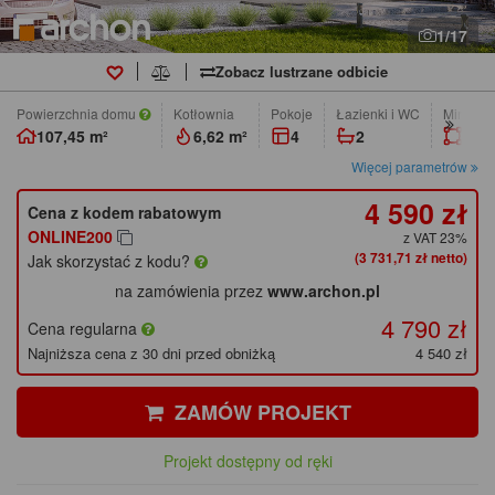
1/17
Zobacz lustrzane odbicie
Powierzchnia domu
Kotłownia
pokoje
łazienki i WC
Min. wym
107,45 m²
6,62 m²
4
2
14,7
Więcej parametrów
4 590 zł
Cena z kodem rabatowym
ONLINE200
z VAT 23%
(3 731,71 zł netto)
Jak skorzystać z kodu?
na zamówienia przez
www.archon.pl
4 790 zł
Cena regularna
Najniższa cena z 30 dni przed obniżką
4 540 zł
ZAMÓW PROJEKT
Projekt dostępny od ręki