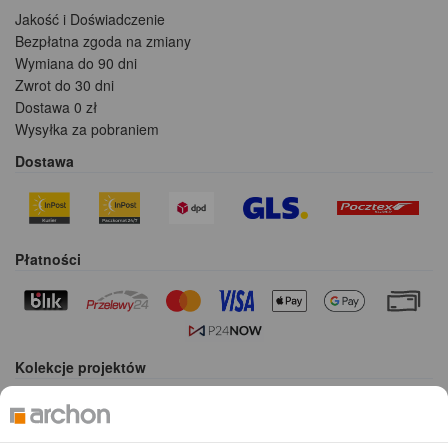
Jakość i Doświadczenie
Bezpłatna zgoda na zmiany
Wymiana do 90 dni
Zwrot do 30 dni
Dostawa 0 zł
Wysyłka za pobraniem
Dostawa
Płatności
Kolekcje projektów
Gotowe projekty domów
Projekty domów tanich w budowie