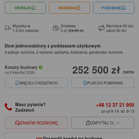
WERSJE
RODZINA
PODOBNE
Wysyłka w
Dostawa
Wymiana 90 dni,
1-3 dni robocze
0 zł (
24,60 zł
)
zwrot 30 dni
Dom jednorodzinny z poddaszem użytkowym
4 pokoje, kuchnia, 2 łazienki, spiżarka, kotłownia, garderoba, kominek
252 500 zł
Koszty budowy
netto
na II kwartał 2026
WIĘCEJ O KOSZTACH
PLIKI DO POBRANIA
+48 12 37 21 900
Masz pytania?
Zadzwoń
pn-pt 8-19, sb. 9-13
ZAMÓW ROZMOWĘ
ZAPYTAJ O...
Sprawdź kredyt na budowę