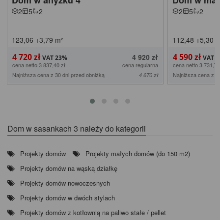
Dom w anyżku 4
Dom w mal
2
5
2
2
5
2
123,06
+3,79
m²
112,48
+5,30
m
4 720 zł
4 590 zł
4 920 zł
cena netto 3 837,40 zł
cena regularna
cena netto 3 731,71
Najniższa cena z 30 dni przed obniżką
Najniższa cena z 3
4 670 zł
Dom w sasankach 3 należy do kategorii
Projekty domów
Projekty małych domów (do 150 m2)
Projekty domów na wąską działkę
Projekty domów nowoczesnych
Projekty domów w dwóch stylach
Projekty domów z kotłownią na paliwo stałe / pellet