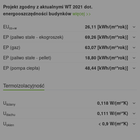
Projekt zgodny z aktualnymi WT 2021 dot.
energooszczędności budynków
więcej >>
EU
26,11 [kWh/(m²*rok)]
co+w
EP (paliwo stałe - ekogroszek)
69,26 [kWh/(m²*rok)]
EP (gaz)
63,07 [kWh/(m²*rok)]
EP (paliwo stałe - pellet)
18,80 [kWh/(m²*rok)]
EP (pompa ciepła)
48,44 [kWh/(m²*rok)]
Termoizolacyjność
U
0,118 W/(m²*K)
ściany
U
0,111 W/(m²*K)
dachu
U
< 0,9 W/(m²*K)
okien