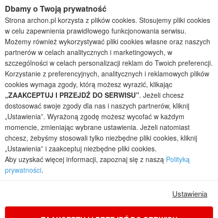
Projekty domów szeregowych
Dbamy o Twoją prywatność
Projekty małych domów (do 150 m2)
Strona archon.pl korzysta z plików cookies. Stosujemy pliki cookies
Projekty domów wielorodzinnych
w celu zapewnienia prawidłowego funkcjonowania serwisu.
Projekty domów bliźniaczych
Możemy również wykorzystywać pliki cookies własne oraz naszych
Projekty domów nowoczesnych
partnerów w celach analitycznych i marketingowych, w
Projekty domów parterowych
szczególności w celach personalizacji reklam do Twoich preferencji.
Korzystanie z preferencyjnych, analitycznych i reklamowych plików
2026 © ARCHON+ Biuro Projektów - Tradycyjne i nowoczesne gotowe
cookies wymaga zgody, którą możesz wyrazić, klikając
projekty domów - autorska pracownia architektoniczna założona w 1990r.
przez arch. Barbarę Mendel
„ZAAKCEPTUJ I PRZEJDŹ DO SERWISU”
. Jeżeli chcesz
Z uwagi na ciągłe doskonalenie procesu powstawania projektów (zgodnie z
dostosować swoje zgody dla nas i naszych partnerów, kliknij
normą ISO 9001), prezentowane na stronie projekty domów mogą
„Ustawienia”. Wyrażoną zgodę możesz wycofać w każdym
nieznacznie różnić się od dokumentacji technicznej.
momencie, zmieniając wybrane ustawienia. Jeżeli natomiast
Informujemy, iż w celu optymalizacji treści dostępnych w naszym sklepie,
chcesz, żebyśmy stosowali tylko niezbędne pliki cookies, kliknij
dostosowania ich do Państwa indywidualnych potrzeb korzystamy z
„Ustawienia” i zaakceptuj niezbędne pliki cookies.
informacji zapisanych za pomocą plików cookies na urządzeniach
Aby uzyskać więcej informacji, zapoznaj się z naszą
Polityką
końcowych użytkowników. Pliki cookies użytkownik może kontrolować za
prywatności
.
pomocą ustawień swojej przeglądarki internetowej. Dalsze korzystanie z
naszego serwisu internetowego, bez zmiany ustawień przeglądarki
internetowej oznacza, iż użytkownik akceptuje stosowanie plików cookies.
Ustawienia
Więcej informacji zawartych jest w polityce prywatności.
Polityka prywatności
Regulamin sklepu internetowego