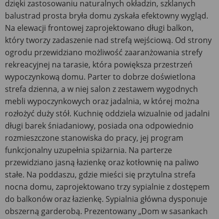
dzięki zastosowaniu naturalnych okładzin, szklanych
balustrad prosta bryła domu zyskała efektowny wygląd.
Na elewacji frontowej zaprojektowano długi balkon,
który tworzy zadaszenie nad strefą wejściową. Od strony
ogrodu przewidziano możliwość zaaranżowania strefy
rekreacyjnej na tarasie, która powiększa przestrzeń
wypoczynkową domu. Parter to dobrze doświetlona
strefa dzienna, a w niej salon z zestawem wygodnych
mebli wypoczynkowych oraz jadalnia, w której można
rozłożyć duży stół. Kuchnię oddziela wizualnie od jadalni
długi barek śniadaniowy, posiada ona odpowiednio
rozmieszczone stanowiska do pracy, jej program
funkcjonalny uzupełnia spiżarnia. Na parterze
przewidziano jasną łazienkę oraz kotłownię na paliwo
stałe. Na poddaszu, gdzie mieści się przytulna strefa
nocna domu, zaprojektowano trzy sypialnie z dostępem
do balkonów oraz łazienkę. Sypialnia główna dysponuje
obszerną garderobą. Prezentowany „Dom w sasankach