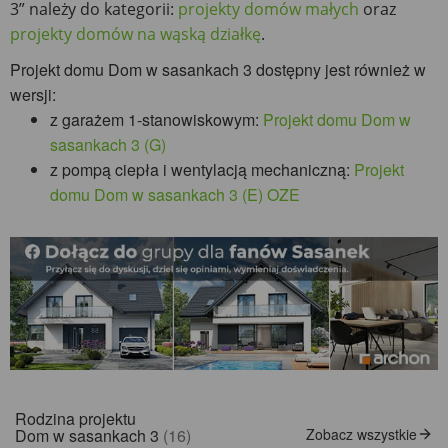
3” należy do kategorii:
projekty domów małych
oraz
projekty domów na wąską działkę
.
Projekt domu Dom w sasankach 3 dostępny jest również w
wersji:
z garażem 1-stanowiskowym:
Projekt domu Dom w
sasankach 3 (G)
z pompą ciepła i wentylacją mechaniczną:
Projekt
domu Dom w sasankach 3 (E) OZE
Rodzina projektu
Dom w sasankach 3
(16)
Zobacz wszystkie