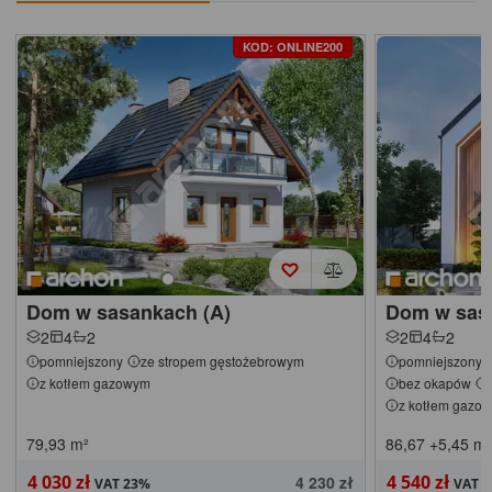
KOD: ONLINE200
Dom w sasankach (A)
Dom w sasa
2
4
2
2
4
2
pomniejszony
ze stropem gęstożebrowym
pomniejszony
z kotłem gazowym
bez okapów
z kotłem gazo
79,93
m²
86,67
+5,45
m²
4 030 zł
4 540 zł
4 230 zł