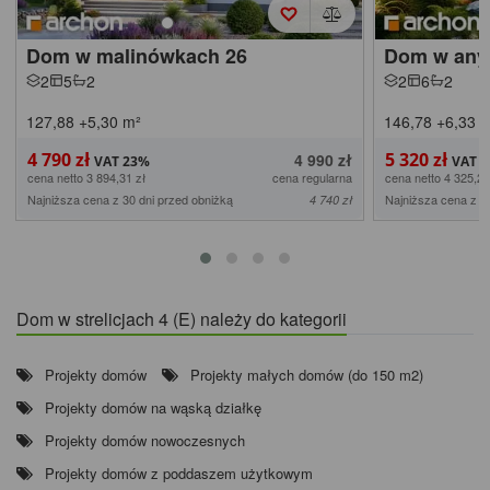
Dom w malinówkach 26
Dom w anyż
2
5
2
2
6
2
127,88
+5,30
m²
146,78
+6,33
m
4 790 zł
5 320 zł
4 990 zł
cena netto 3 894,31 zł
cena regularna
cena netto 4 325,20
Najniższa cena z 30 dni przed obniżką
Najniższa cena z 3
4 740 zł
Dom w strelicjach 4 (E) należy do kategorii
Projekty domów
Projekty małych domów (do 150 m2)
Projekty domów na wąską działkę
Projekty domów nowoczesnych
Projekty domów z poddaszem użytkowym