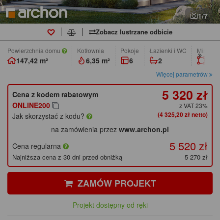
1/7
Zobacz lustrzane odbicie
Powierzchnia domu
Kotłownia
pokoje
łazienki i WC
Min. wym
147,42 m²
6,35 m²
6
2
16,8
Więcej parametrów
5 320 zł
Cena z kodem rabatowym
ONLINE200
z VAT 23%
(4 325,20 zł netto)
Jak skorzystać z kodu?
na zamówienia przez
www.archon.pl
5 520 zł
Cena regularna
Najniższa cena z 30 dni przed obniżką
5 270 zł
ZAMÓW PROJEKT
Projekt dostępny od ręki