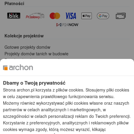
Płatności
Kolekcje projektów
Gotowe projekty domów
Projekty domów tanich w budowie
Projekty domów szeregowych
Projekty małych domów (do 150 m2)
Projekty domów wielorodzinnych
Projekty domów bliźniaczych
Dbamy o Twoją prywatność
Projekty domów nowoczesnych
Strona archon.pl korzysta z plików cookies. Stosujemy pliki cookies
Projekty domów parterowych
w celu zapewnienia prawidłowego funkcjonowania serwisu.
Możemy również wykorzystywać pliki cookies własne oraz naszych
2026 © ARCHON+ Biuro Projektów - Tradycyjne i nowoczesne gotowe
partnerów w celach analitycznych i marketingowych, w
projekty domów - autorska pracownia architektoniczna założona w 1990r.
szczególności w celach personalizacji reklam do Twoich preferencji.
przez arch. Barbarę Mendel
Korzystanie z preferencyjnych, analitycznych i reklamowych plików
Z uwagi na ciągłe doskonalenie procesu powstawania projektów (zgodnie z
normą ISO 9001), prezentowane na stronie projekty domów mogą
cookies wymaga zgody, którą możesz wyrazić, klikając