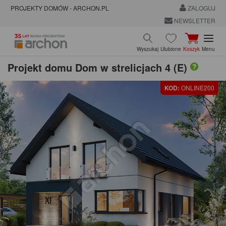
PROJEKTY DOMÓW - ARCHON.PL
ZALOGUJ
NEWSLETTER
Wyszukaj
Ulubione
Koszyk
Menu
Projekt domu
Dom w strelicjach 4 (E)
KOD:
ONLINE200