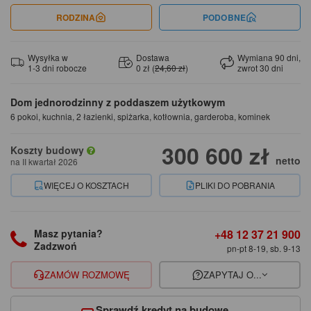
RODZINA
PODOBNE
Wysyłka w
Dostawa
Wymiana 90 dni,
1-3 dni robocze
0 zł (
24,60 zł
)
zwrot 30 dni
Dom jednorodzinny z poddaszem użytkowym
6 pokoi, kuchnia, 2 łazienki, spiżarka, kotłownia, garderoba, kominek
300 600 zł
Koszty budowy
netto
na II kwartał 2026
WIĘCEJ O KOSZTACH
PLIKI DO POBRANIA
+48 12 37 21 900
Masz pytania?
Zadzwoń
pn-pt 8-19, sb. 9-13
ZAMÓW ROZMOWĘ
ZAPYTAJ O...
Sprawdź kredyt na budowę