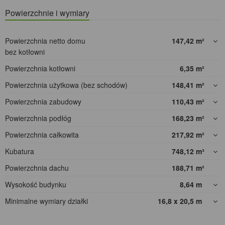
Powierzchnie i wymiary
Powierzchnia netto domu
147,42
m²
bez kotłowni
Powierzchnia kotłowni
6,35
m²
Powierzchnia użytkowa (bez schodów)
148,41
m²
Powierzchnia zabudowy
110,43
m²
Powierzchnia podłóg
168,23
m²
Powierzchnia całkowita
217,92
m²
Kubatura
748,12
m³
Powierzchnia dachu
188,71
m²
Wysokość budynku
8,64
m
Minimalne wymiary działki
16,8 x 20,5
m