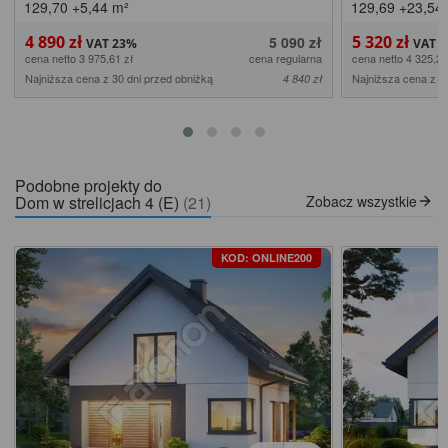
129,70
+5,44
m²
129,69
+23,54
4 890 zł
5 320 zł
5 090 zł
cena netto 3 975,61 zł
cena regularna
cena netto 4 325,20
Najniższa cena z 30 dni przed obniżką
Najniższa cena z 3
4 840 zł
Podobne projekty do
Dom w strelicjach 4 (E)
(21)
Zobacz wszystkie
KOD: ONLINE200