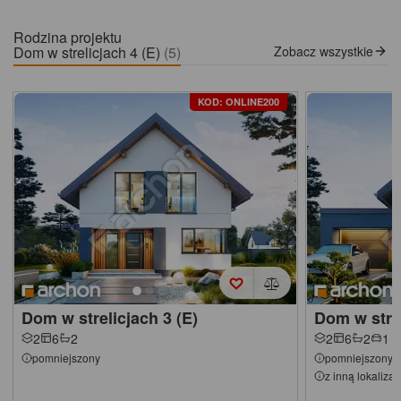
Rodzina projektu
Dom w strelicjach 4 (E)
(5)
Zobacz wszystkie
KOD: ONLINE200
Dom w strelicjach 3 (E)
Dom w strel
2
6
2
2
6
2
1
pomniejszony
pomniejszony
z inną lokaliza