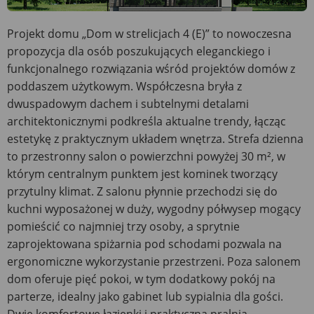
Projekt domu „Dom w strelicjach 4 (E)” to nowoczesna
propozycja dla osób poszukujących eleganckiego i
funkcjonalnego rozwiązania wśród projektów domów z
poddaszem użytkowym. Współczesna bryła z
dwuspadowym dachem i subtelnymi detalami
architektonicznymi podkreśla aktualne trendy, łącząc
estetykę z praktycznym układem wnętrza. Strefa dzienna
to przestronny salon o powierzchni powyżej 30 m², w
którym centralnym punktem jest kominek tworzący
przytulny klimat. Z salonu płynnie przechodzi się do
kuchni wyposażonej w duży, wygodny półwysep mogący
pomieścić co najmniej trzy osoby, a sprytnie
zaprojektowana spiżarnia pod schodami pozwala na
ergonomiczne wykorzystanie przestrzeni. Poza salonem
dom oferuje pięć pokoi, w tym dodatkowy pokój na
parterze, idealny jako gabinet lub sypialnia dla gości.
Dwie komfortowe łazienki i praktyczna pralnia