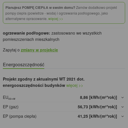
Planujesz POMPĘ CIEPŁA w swoim domu?
Zamów dodatkowo projekt
pompy ciepła (powietrze - woda) i ogrzewania podłogowego, jako
alternatywne opracowanie.
więcej >>
ogrzewanie podłogowe:
zastosowano we wszystkich
pomieszczeniach mieszkalnych
Zapytaj o
zmiany w projekcie
Energooszczędność
Projekt zgodny z aktualnymi WT 2021 dot.
energooszczędności budynków
więcej >>
EU
8,86 [kWh/(m²*rok)]
co+w
EP (gaz)
56,73 [kWh/(m²*rok)]
EP (pompa ciepła)
41,25 [kWh/(m²*rok)]