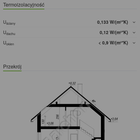
Termoizolacyjność
U
0,133 W/(m²*K)
ściany
U
0,12 W/(m²*K)
dachu
U
< 0,9 W/(m²*K)
okien
Przekrój