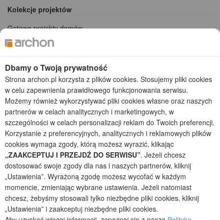
Kolekcje projektów
Gotowe projekty domów
Projekty domów tanich w budowie
Projekty domów szeregowych
Projekty małych domów (do 150 m2)
Dbamy o Twoją prywatność
Projekty domów wielorodzinnych
Strona archon.pl korzysta z plików cookies. Stosujemy pliki cookies
Projekty domów bliźniaczych
w celu zapewnienia prawidłowego funkcjonowania serwisu.
Projekty domów nowoczesnych
Możemy również wykorzystywać pliki cookies własne oraz naszych
Projekty domów parterowych
partnerów w celach analitycznych i marketingowych, w
szczególności w celach personalizacji reklam do Twoich preferencji.
2026 © ARCHON+ Biuro Projektów - Tradycyjne i nowoczesne gotowe
Korzystanie z preferencyjnych, analitycznych i reklamowych plików
projekty domów - autorska pracownia architektoniczna założona w 1990r.
przez arch. Barbarę Mendel
cookies wymaga zgody, którą możesz wyrazić, klikając
Z uwagi na ciągłe doskonalenie procesu powstawania projektów (zgodnie z
„ZAAKCEPTUJ I PRZEJDŹ DO SERWISU”
. Jeżeli chcesz
normą ISO 9001), prezentowane na stronie projekty domów mogą
dostosować swoje zgody dla nas i naszych partnerów, kliknij
nieznacznie różnić się od dokumentacji technicznej.
„Ustawienia”. Wyrażoną zgodę możesz wycofać w każdym
Informujemy, iż w celu optymalizacji treści dostępnych w naszym sklepie,
momencie, zmieniając wybrane ustawienia. Jeżeli natomiast
dostosowania ich do Państwa indywidualnych potrzeb korzystamy z
chcesz, żebyśmy stosowali tylko niezbędne pliki cookies, kliknij
informacji zapisanych za pomocą plików cookies na urządzeniach
„Ustawienia” i zaakceptuj niezbędne pliki cookies.
końcowych użytkowników. Pliki cookies użytkownik może kontrolować za
Aby uzyskać więcej informacji, zapoznaj się z naszą
Polityką