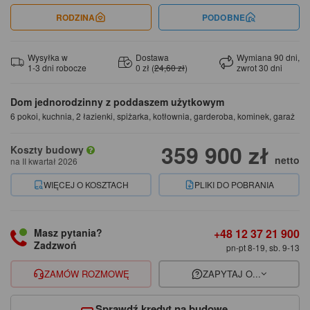
RODZINA
PODOBNE
Wysyłka w
Dostawa
Wymiana 90 dni,
1-3 dni robocze
0 zł (
24,60 zł
)
zwrot 30 dni
Dom jednorodzinny z poddaszem użytkowym
6 pokoi, kuchnia, 2 łazienki, spiżarka, kotłownia, garderoba, kominek, garaż
359 900 zł
Koszty budowy
netto
na II kwartał 2026
WIĘCEJ O KOSZTACH
PLIKI DO POBRANIA
+48 12 37 21 900
Masz pytania?
Zadzwoń
pn-pt 8-19, sb. 9-13
ZAMÓW ROZMOWĘ
ZAPYTAJ O...
Sprawdź kredyt na budowę