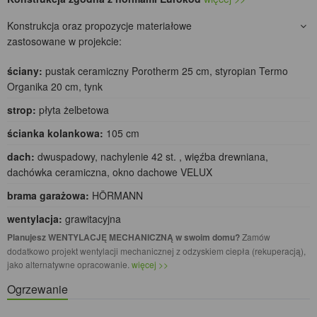
Konstrukcja oraz propozycje materiałowe
zastosowane w projekcie:
ściany:
pustak ceramiczny Porotherm 25 cm, styropian Termo
Organika 20 cm, tynk
strop:
płyta żelbetowa
ścianka kolankowa:
105 cm
dach:
dwuspadowy, nachylenie 42 st. , więźba drewniana,
dachówka ceramiczna, okno dachowe VELUX
brama garażowa:
HÖRMANN
wentylacja:
grawitacyjna
Planujesz WENTYLACJĘ MECHANICZNĄ w swoim domu?
Zamów
dodatkowo projekt wentylacji mechanicznej z odzyskiem ciepła (rekuperacją),
jako alternatywne opracowanie.
więcej >>
Ogrzewanie