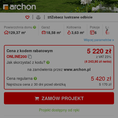
1/8
Zobacz lustrzane odbicie
Powierzchnia domu
Garaż
Kotłownia
pokoje
łazienk
129,37 m²
18,58 m²
3,63 m²
6
2
Więcej parametrów
5 220 zł
Cena z kodem rabatowym
ONLINE200
z VAT 23%
(4 243,90 zł netto)
Jak skorzystać z kodu?
na zamówienia przez
www.archon.pl
5 420 zł
Cena regularna
Najniższa cena z 30 dni przed obniżką
5 170 zł
ZAMÓW PROJEKT
Projekt dostępny od ręki