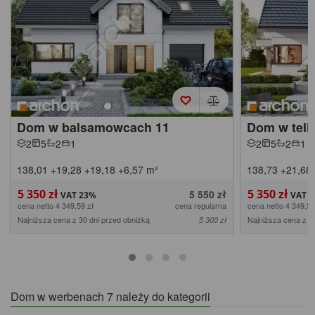
Dom w balsamowcach 11
Dom w teli
2
5
2
1
2
5
2
1
138,01
+19,28
+19,18
+6,57
m²
138,73
+21,68
5 350 zł
5 350 zł
5 550 zł
cena netto 4 349,59 zł
cena regularna
cena netto 4 349,59
Najniższa cena z 30 dni przed obniżką
Najniższa cena z 3
5 300 zł
Dom w werbenach 7 należy do kategorii