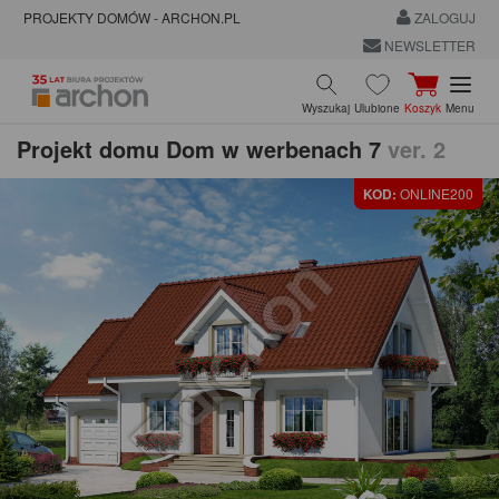
PROJEKTY DOMÓW - ARCHON.PL
ZALOGUJ
NEWSLETTER
Wyszukaj
Ulubione
Koszyk
Menu
Projekt domu
Dom w werbenach 7
ver. 2
KOD:
ONLINE200