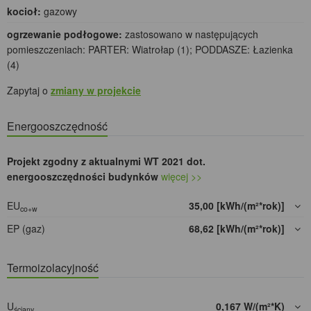
kocioł:
gazowy
ogrzewanie podłogowe:
zastosowano w następujących
pomieszczeniach: PARTER: Wiatrołap (1); PODDASZE: Łazienka
(4)
Zapytaj o
zmiany w projekcie
Energooszczędność
Projekt zgodny z aktualnymi WT 2021 dot.
energooszczędności budynków
więcej >>
EU
35,00 [kWh/(m²*rok)]
co+w
EP (gaz)
68,62 [kWh/(m²*rok)]
Termoizolacyjność
U
0,167 W/(m²*K)
ściany