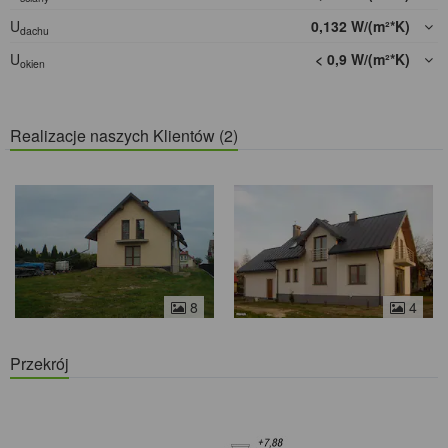
U
0,132 W/(m²*K)
dachu
U
< 0,9 W/(m²*K)
okien
Realizacje naszych Klientów (2)
8
4
Przekrój