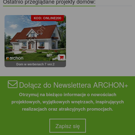
Ostatnio przeglądane projekty domów:
KOD: ONLINE200
Dom w werbenach 7 ver.2
Dołącz do Newslettera ARCHON+
Otrzymuj na bieżąco informacje o nowościach
projektowych, wyjątkowych wnętrzach, inspirujących
realizacjach oraz atrakcyjnych promocjach.
Zapisz się