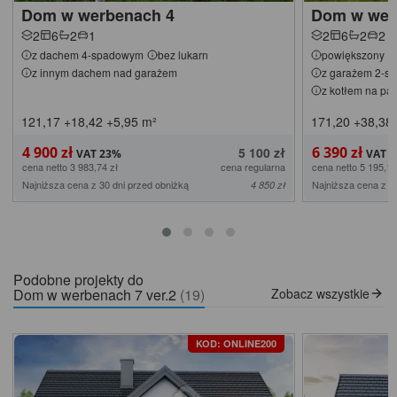
Dom w werbenach 4
Dom w wer
2
6
2
1
2
6
2
2
z dachem 4-spadowym
bez lukarn
powiększony
z innym dachem nad garażem
z garażem 2-s
z kotłem na pal
121,17
+18,42
+5,95
m²
171,20
+38,38
4 900 zł
6 390 zł
5 100 zł
cena netto 3 983,74 zł
cena regularna
cena netto 5 195,12
Najniższa cena z 30 dni przed obniżką
Najniższa cena z 3
4 850 zł
Podobne projekty do
Dom w werbenach 7 ver.2
(19)
Zobacz wszystkie
KOD: ONLINE200