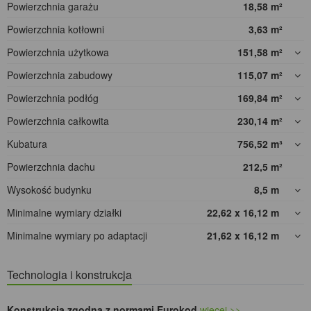
Powierzchnia garażu
18,58
m²
Powierzchnia kotłowni
3,63
m²
Powierzchnia użytkowa
151,58
m²
Powierzchnia zabudowy
115,07
m²
Powierzchnia podłóg
169,84
m²
Powierzchnia całkowita
230,14
m²
Kubatura
756,52
m³
Powierzchnia dachu
212,5
m²
Wysokość budynku
8,5
m
Minimalne wymiary działki
22,62 x 16,12
m
Minimalne wymiary po adaptacji
21,62 x 16,12
m
Technologia i konstrukcja
Konstrukcja zgodna z normami Eurokod
więcej >>