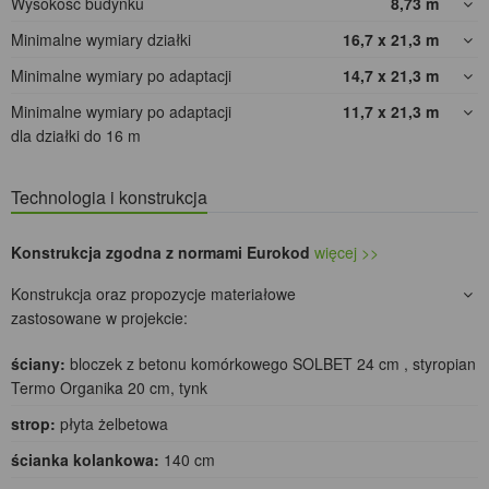
Wysokość budynku
8,73
m
Minimalne wymiary działki
16,7 x 21,3
m
Minimalne wymiary po adaptacji
14,7 x 21,3
m
Minimalne wymiary po adaptacji
11,7 x 21,3
m
dla działki do 16 m
Technologia i konstrukcja
Konstrukcja zgodna z normami Eurokod
więcej >>
Konstrukcja oraz propozycje materiałowe
zastosowane w projekcie:
ściany:
bloczek z betonu komórkowego SOLBET 24 cm , styropian
Termo Organika 20 cm, tynk
strop:
płyta żelbetowa
ścianka kolankowa:
140 cm