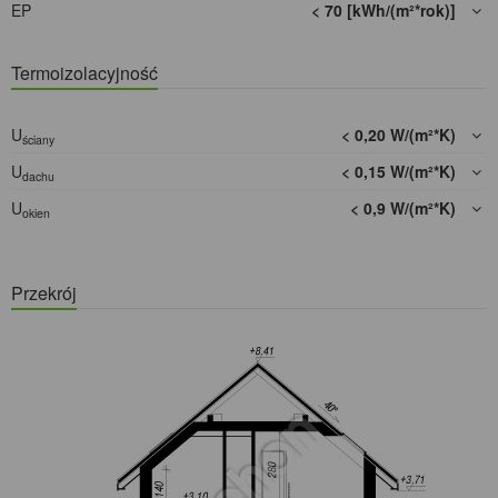
EP
< 70 [kWh/(m²*rok)]
Termoizolacyjność
U
< 0,20 W/(m²*K)
ściany
U
< 0,15 W/(m²*K)
dachu
U
< 0,9 W/(m²*K)
okien
Przekrój