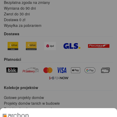
Bezpłatna zgoda na zmiany
Wymiana do 90 dni
Zwrot do 30 dni
Dostawa 0 zł
Wysyłka za pobraniem
Dostawa
Płatności
Kolekcje projektów
Gotowe projekty domów
Projekty domów tanich w budowie
Projekty domów szeregowych
Projekty małych domów (do 150 m2)