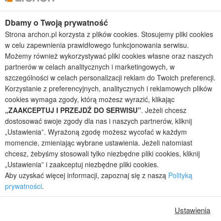
Projekty domów wielorodzinnych
Projekty domów bliźniaczych
Dbamy o Twoją prywatność
Projekty domów nowoczesnych
Strona archon.pl korzysta z plików cookies. Stosujemy pliki cookies
Projekty domów parterowych
w celu zapewnienia prawidłowego funkcjonowania serwisu.
Możemy również wykorzystywać pliki cookies własne oraz naszych
2026 © ARCHON+ Biuro Projektów - Tradycyjne i nowoczesne gotowe
partnerów w celach analitycznych i marketingowych, w
projekty domów - autorska pracownia architektoniczna założona w 1990r.
szczególności w celach personalizacji reklam do Twoich preferencji.
przez arch. Barbarę Mendel
Korzystanie z preferencyjnych, analitycznych i reklamowych plików
Z uwagi na ciągłe doskonalenie procesu powstawania projektów (zgodnie z
normą ISO 9001), prezentowane na stronie projekty domów mogą
cookies wymaga zgody, którą możesz wyrazić, klikając
nieznacznie różnić się od dokumentacji technicznej.
„ZAAKCEPTUJ I PRZEJDŹ DO SERWISU”
. Jeżeli chcesz
dostosować swoje zgody dla nas i naszych partnerów, kliknij
Informujemy, iż w celu optymalizacji treści dostępnych w naszym sklepie,
dostosowania ich do Państwa indywidualnych potrzeb korzystamy z
„Ustawienia”. Wyrażoną zgodę możesz wycofać w każdym
informacji zapisanych za pomocą plików cookies na urządzeniach
momencie, zmieniając wybrane ustawienia. Jeżeli natomiast
końcowych użytkowników. Pliki cookies użytkownik może kontrolować za
chcesz, żebyśmy stosowali tylko niezbędne pliki cookies, kliknij
pomocą ustawień swojej przeglądarki internetowej. Dalsze korzystanie z
„Ustawienia” i zaakceptuj niezbędne pliki cookies.
naszego serwisu internetowego, bez zmiany ustawień przeglądarki
Aby uzyskać więcej informacji, zapoznaj się z naszą
Polityką
internetowej oznacza, iż użytkownik akceptuje stosowanie plików cookies.
prywatności
.
Więcej informacji zawartych jest w polityce prywatności.
Polityka prywatności
Regulamin sklepu internetowego
Ustawienia
Reklamacje
Jak zmienić ustawienia cookies