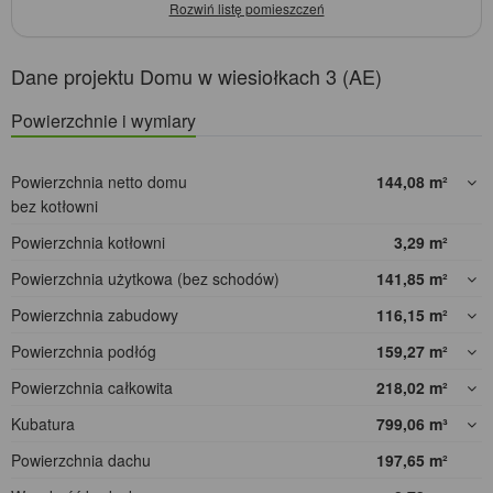
Dane projektu Domu w wiesiołkach 3 (AE)
Powierzchnie i wymiary
Powierzchnia netto domu
144,08
m²
bez kotłowni
Powierzchnia kotłowni
3,29
m²
Powierzchnia użytkowa (bez schodów)
141,85
m²
Powierzchnia zabudowy
116,15
m²
Powierzchnia podłóg
159,27
m²
Powierzchnia całkowita
218,02
m²
Kubatura
799,06
m³
Powierzchnia dachu
197,65
m²