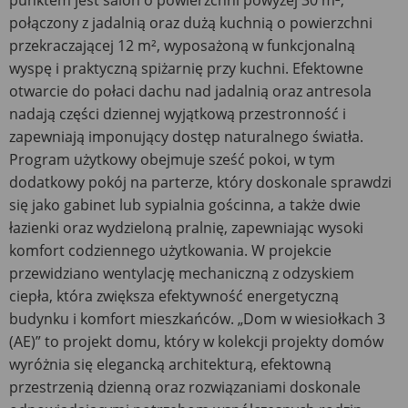
punktem jest salon o powierzchni powyżej 30 m²,
połączony z jadalnią oraz dużą kuchnią o powierzchni
przekraczającej 12 m², wyposażoną w funkcjonalną
wyspę i praktyczną spiżarnię przy kuchni. Efektowne
otwarcie do połaci dachu nad jadalnią oraz antresola
nadają części dziennej wyjątkową przestronność i
zapewniają imponujący dostęp naturalnego światła.
Program użytkowy obejmuje sześć pokoi, w tym
dodatkowy pokój na parterze, który doskonale sprawdzi
się jako gabinet lub sypialnia gościnna, a także dwie
łazienki oraz wydzieloną pralnię, zapewniając wysoki
komfort codziennego użytkowania. W projekcie
przewidziano wentylację mechaniczną z odzyskiem
ciepła, która zwiększa efektywność energetyczną
budynku i komfort mieszkańców. „Dom w wiesiołkach 3
(AE)” to projekt domu, który w kolekcji projekty domów
wyróżnia się elegancką architekturą, efektowną
przestrzenią dzienną oraz rozwiązaniami doskonale