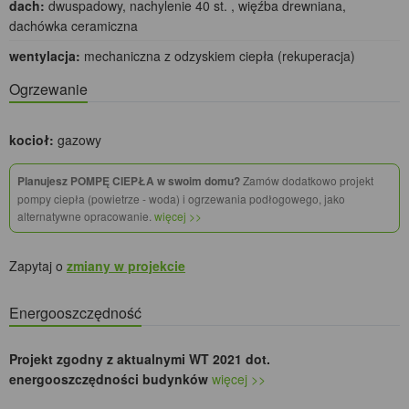
dach:
dwuspadowy, nachylenie 40 st. , więźba drewniana,
dachówka ceramiczna
wentylacja:
mechaniczna z odzyskiem ciepła (rekuperacja)
Ogrzewanie
kocioł:
gazowy
Planujesz POMPĘ CIEPŁA w swoim domu?
Zamów dodatkowo projekt
pompy ciepła (powietrze - woda) i ogrzewania podłogowego, jako
alternatywne opracowanie.
więcej >>
Zapytaj o
zmiany w projekcie
Energooszczędność
Projekt zgodny z aktualnymi WT 2021 dot.
energooszczędności budynków
więcej >>