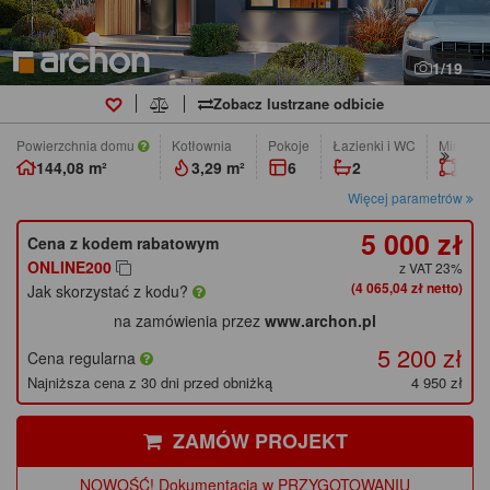
1/19
Zobacz lustrzane odbicie
Powierzchnia domu
Kotłownia
pokoje
łazienki i WC
Min. wym
144,08 m²
3,29 m²
6
2
16,7
Więcej parametrów
5 000 zł
Cena z kodem rabatowym
ONLINE200
z VAT 23%
(4 065,04 zł netto)
Jak skorzystać z kodu?
na zamówienia przez
www.archon.pl
5 200 zł
Cena regularna
Najniższa cena z 30 dni przed obniżką
4 950 zł
ZAMÓW PROJEKT
NOWOŚĆ! Dokumentacja w PRZYGOTOWANIU