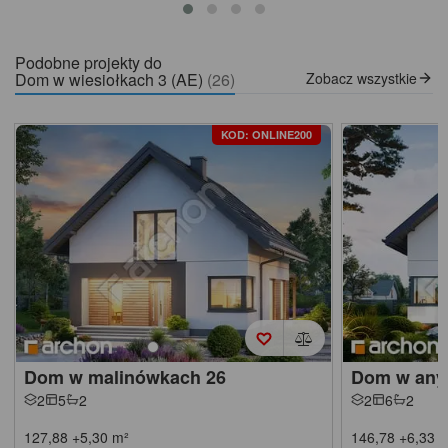
Podobne projekty do
Dom w wiesiołkach 3 (AE)
(26)
Zobacz wszystkie
KOD: ONLINE200
Dom w malinówkach 26
Dom w anyż
2
5
2
2
6
2
127,88
+5,30
m²
146,78
+6,33
m