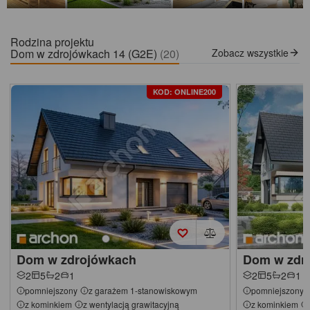
Rodzina projektu
Dom w zdrojówkach 14 (G2E)
(20)
Zobacz wszystkie
KOD: ONLINE200
Dom w zdrojówkach
Dom w zdr
2
5
2
1
2
5
2
1
pomniejszony
z garażem 1-stanowiskowym
pomniejszony
z kominkiem
z wentylacją grawitacyjną
z kominkiem