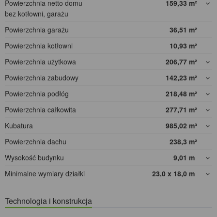
Powierzchnia netto domu
159,33
m²
bez kotłowni, garażu
Powierzchnia garażu
36,51
m²
Powierzchnia kotłowni
10,93
m²
Powierzchnia użytkowa
206,77
m²
Powierzchnia zabudowy
142,23
m²
Powierzchnia podłóg
218,48
m²
Powierzchnia całkowita
277,71
m²
Kubatura
985,02
m³
Powierzchnia dachu
238,3
m²
Wysokość budynku
9,01
m
Minimalne wymiary działki
23,0 x 18,0
m
Technologia i konstrukcja