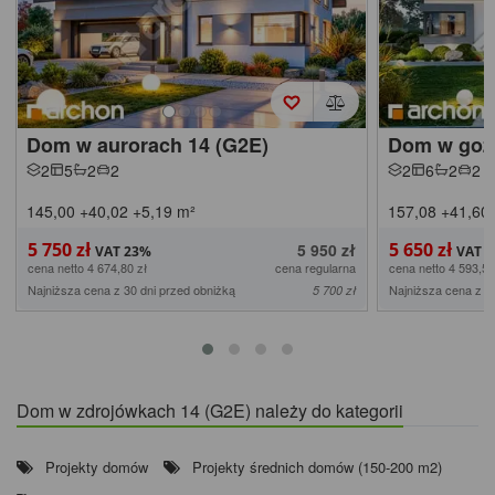
Dom w aurorach 14 (G2E)
Dom w goź
2
5
2
2
2
6
2
2
145,00
+40,02
+5,19
m²
157,08
+41,60
5 750 zł
5 650 zł
5 950 zł
cena netto 4 674,80 zł
cena regularna
cena netto 4 593,50
Najniższa cena z 30 dni przed obniżką
Najniższa cena z 3
5 700 zł
Dom w zdrojówkach 14 (G2E) należy do kategorii
Projekty domów
Projekty średnich domów (150-200 m2)