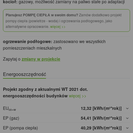
kocioł:
gazowy, możliwość zamiany na paliwo stałe po adaptacji
Planujesz POMPĘ CIEPŁA w swoim domu?
Zamów dodatkowo projekt
pompy ciepła (powietrze - woda) i ogrzewania podłogowego, jako
alternatywne opracowanie.
więcej >>
ogrzewanie podłogowe:
zastosowano we wszystkich
pomieszczeniach mieszkalnych
Zapytaj o
zmiany w projekcie
Energooszczędność
Projekt zgodny z aktualnymi WT 2021 dot.
energooszczędności budynków
więcej >>
EU
12,32 [kWh/(m²*rok)]
co+w
EP (gaz)
54,41 [kWh/(m²*rok)]
EP (pompa ciepła)
40,29 [kWh/(m²*rok)]