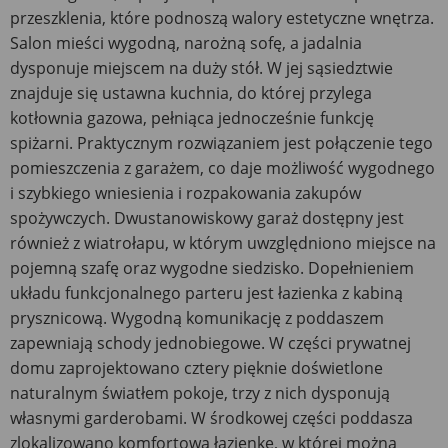
przeszklenia, które podnoszą walory estetyczne wnętrza.
Salon mieści wygodną, narożną sofę, a jadalnia
dysponuje miejscem na duży stół. W jej sąsiedztwie
znajduje się ustawna kuchnia, do której przylega
kotłownia gazowa, pełniąca jednocześnie funkcję
spiżarni. Praktycznym rozwiązaniem jest połączenie tego
pomieszczenia z garażem, co daje możliwość wygodnego
i szybkiego wniesienia i rozpakowania zakupów
spożywczych. Dwustanowiskowy garaż dostępny jest
również z wiatrołapu, w którym uwzględniono miejsce na
pojemną szafę oraz wygodne siedzisko. Dopełnieniem
układu funkcjonalnego parteru jest łazienka z kabiną
prysznicową. Wygodną komunikację z poddaszem
zapewniają schody jednobiegowe. W części prywatnej
domu zaprojektowano cztery pięknie doświetlone
naturalnym światłem pokoje, trzy z nich dysponują
własnymi garderobami. W środkowej części poddasza
zlokalizowano komfortową łazienkę, w której można