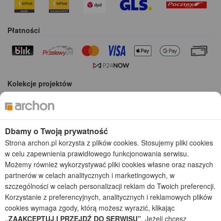
Płatności
Kolekcje projektów
Gotowe projekty domów
Projekty domów tanich w budowie
Projekty domów szeregowych
Dbamy o Twoją prywatność
Projekty małych domów (do 150 m2)
Strona archon.pl korzysta z plików cookies. Stosujemy pliki cookies
Projekty domów wielorodzinnych
w celu zapewnienia prawidłowego funkcjonowania serwisu.
Projekty domów bliźniaczych
Możemy również wykorzystywać pliki cookies własne oraz naszych
Projekty domów nowoczesnych
partnerów w celach analitycznych i marketingowych, w
Projekty domów parterowych
szczególności w celach personalizacji reklam do Twoich preferencji.
Korzystanie z preferencyjnych, analitycznych i reklamowych plików
2026 © ARCHON+ Biuro Projektów - Tradycyjne i nowoczesne gotowe
cookies wymaga zgody, którą możesz wyrazić, klikając
projekty domów - autorska pracownia architektoniczna założona w 1990r.
przez arch. Barbarę Mendel
„ZAAKCEPTUJ I PRZEJDŹ DO SERWISU”
. Jeżeli chcesz