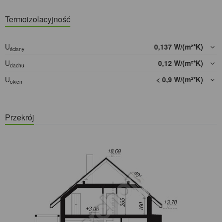
Termoizolacyjność
U
0,137 W/(m²*K)
ściany
U
0,12 W/(m²*K)
dachu
U
< 0,9 W/(m²*K)
okien
Przekrój