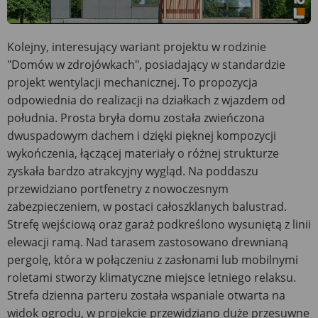
Kolejny, interesujący wariant projektu w rodzinie
"Domów w zdrojówkach", posiadający w standardzie
projekt wentylacji mechanicznej. To propozycja
odpowiednia do realizacji na działkach z wjazdem od
południa. Prosta bryła domu została zwieńczona
dwuspadowym dachem i dzięki pięknej kompozycji
wykończenia, łączącej materiały o różnej strukturze
zyskała bardzo atrakcyjny wygląd. Na poddaszu
przewidziano portfenetry z nowoczesnym
zabezpieczeniem, w postaci całoszklanych balustrad.
Strefę wejściową oraz garaż podkreślono wysuniętą z linii
elewacji ramą. Nad tarasem zastosowano drewnianą
pergolę, która w połączeniu z zasłonami lub mobilnymi
roletami stworzy klimatyczne miejsce letniego relaksu.
Strefa dzienna parteru została wspaniale otwarta na
widok ogrodu, w projekcie przewidziano duże przesuwne