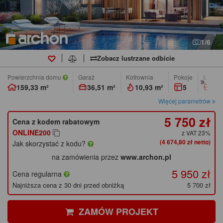
1/6
Zobacz lustrzane odbicie
Powierzchnia domu
Garaż
Kotłownia
pokoje
łazien
159,33 m²
36,51 m²
10,93 m²
5
2
Więcej parametrów
5 750 zł
Cena z kodem rabatowym
ONLINE200
z VAT 23%
(4 674,80 zł netto)
Jak skorzystać z kodu?
na zamówienia przez
www.archon.pl
5 950 zł
Cena regularna
Najniższa cena z 30 dni przed obniżką
5 700 zł
ZAMÓW PROJEKT