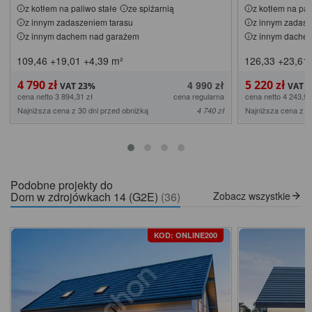
z kotłem na paliwo stałe
ze spiżarnią
z kotłem na pal
z innym zadaszeniem tarasu
z innym zadasz
z innym dachem nad garażem
z innym dache
109,46
+19,01
+4,39
m²
126,33
+23,61
4 790 zł
5 220 zł
4 990 zł
cena netto 3 894,31 zł
cena regularna
cena netto 4 243,90
Najniższa cena z 30 dni przed obniżką
Najniższa cena z 3
4 740 zł
Podobne projekty do
Dom w zdrojówkach 14 (G2E)
(36)
Zobacz wszystkie
KOD: ONLINE200