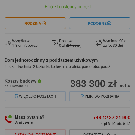
Projekt dostępny od ręki
RODZINA
PODOBNE
Wysyłka w
Dostawa
Wymiana 90 dni,
1-3 dni robocze
0 zł (
24,60 zł
)
zwrot 30 dni
Dom jednorodzinny z poddaszem użytkowym
5 pokoi, kuchnia, 2 łazienki, kotłownia, pralnia, garderoba, garaż
383 300 zł
Koszty budowy
netto
na II kwartał 2026
WIĘCEJ O KOSZTACH
PLIKI DO POBRANIA
+48 12 37 21 900
Masz pytania?
Zadzwoń
pn-pt 8-19, sb. 9-13
ZAMÓW ROZMOWĘ
ZAPYTAJ O...