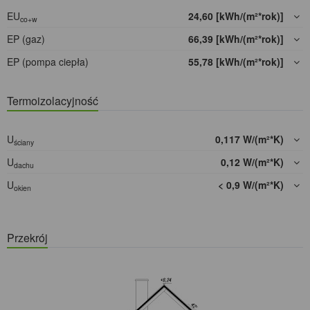
EU
24,60 [kWh/(m²*rok)]
co+w
EP (gaz)
66,39 [kWh/(m²*rok)]
EP (pompa ciepła)
55,78 [kWh/(m²*rok)]
Termoizolacyjność
U
0,117 W/(m²*K)
ściany
U
0,12 W/(m²*K)
dachu
U
< 0,9 W/(m²*K)
okien
Przekrój