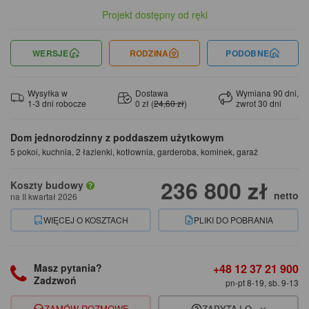
Projekt dostępny od ręki
WERSJE
RODZINA
PODOBNE
Wysyłka w
Dostawa
Wymiana 90 dni,
1-3 dni robocze
0 zł (
24,60 zł
)
zwrot 30 dni
Dom jednorodzinny z poddaszem użytkowym
5 pokoi, kuchnia, 2 łazienki, kotłownia, garderoba, kominek, garaż
236 800 zł
Koszty budowy
netto
na II kwartał 2026
WIĘCEJ O KOSZTACH
PLIKI DO POBRANIA
+48 12 37 21 900
Masz pytania?
Zadzwoń
pn-pt 8-19, sb. 9-13
ZAMÓW ROZMOWĘ
ZAPYTAJ O...