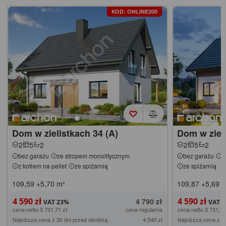
KOD: ONLINE200
Dom w zielistkach 34 (A)
Dom w ziel
2
5
2
2
5
2
bez garażu
ze stropem monolitycznym
bez garażu
z
z kotłem na pellet
ze spiżarnią
ze spiżarnią
109,59
+5,70
m²
109,87
+5,69
m
4 590 zł
4 590 zł
4 790 zł
cena netto 3 731,71 zł
cena regularna
cena netto 3 731,71
Najniższa cena z 30 dni przed obniżką
Najniższa cena z 3
4 540 zł