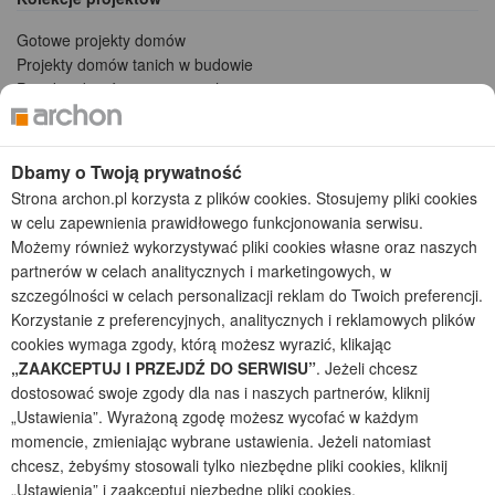
Gotowe projekty domów
Projekty domów tanich w budowie
Projekty domów szeregowych
Projekty małych domów (do 150 m2)
Projekty domów wielorodzinnych
Projekty domów bliźniaczych
Dbamy o Twoją prywatność
Projekty domów nowoczesnych
Strona archon.pl korzysta z plików cookies. Stosujemy pliki cookies
Projekty domów parterowych
w celu zapewnienia prawidłowego funkcjonowania serwisu.
Możemy również wykorzystywać pliki cookies własne oraz naszych
2026 © ARCHON+ Biuro Projektów - Tradycyjne i nowoczesne gotowe
partnerów w celach analitycznych i marketingowych, w
projekty domów - autorska pracownia architektoniczna założona w 1990r.
szczególności w celach personalizacji reklam do Twoich preferencji.
przez arch. Barbarę Mendel
Korzystanie z preferencyjnych, analitycznych i reklamowych plików
Z uwagi na ciągłe doskonalenie procesu powstawania projektów (zgodnie z
normą ISO 9001), prezentowane na stronie projekty domów mogą
cookies wymaga zgody, którą możesz wyrazić, klikając
nieznacznie różnić się od dokumentacji technicznej.
„ZAAKCEPTUJ I PRZEJDŹ DO SERWISU”
. Jeżeli chcesz
dostosować swoje zgody dla nas i naszych partnerów, kliknij
Informujemy, iż w celu optymalizacji treści dostępnych w naszym sklepie,
„Ustawienia”. Wyrażoną zgodę możesz wycofać w każdym
dostosowania ich do Państwa indywidualnych potrzeb korzystamy z
informacji zapisanych za pomocą plików cookies na urządzeniach
momencie, zmieniając wybrane ustawienia. Jeżeli natomiast
końcowych użytkowników. Pliki cookies użytkownik może kontrolować za
chcesz, żebyśmy stosowali tylko niezbędne pliki cookies, kliknij
pomocą ustawień swojej przeglądarki internetowej. Dalsze korzystanie z
„Ustawienia” i zaakceptuj niezbędne pliki cookies.