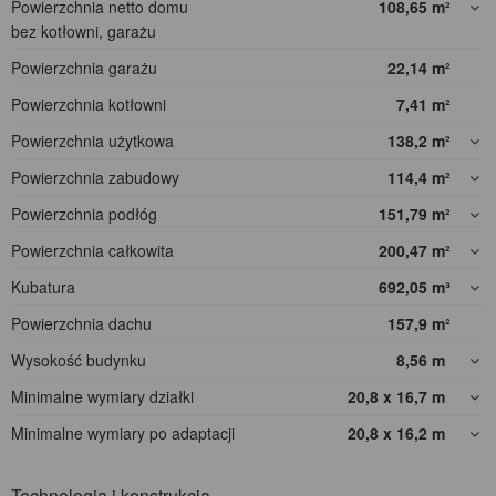
Powierzchnia netto domu
108,65
m²
bez kotłowni, garażu
Powierzchnia garażu
22,14
m²
Powierzchnia kotłowni
7,41
m²
Powierzchnia użytkowa
138,2
m²
Powierzchnia zabudowy
114,4
m²
Powierzchnia podłóg
151,79
m²
Powierzchnia całkowita
200,47
m²
Kubatura
692,05
m³
Powierzchnia dachu
157,9
m²
Wysokość budynku
8,56
m
Minimalne wymiary działki
20,8 x 16,7
m
Minimalne wymiary po adaptacji
20,8 x 16,2
m
Technologia i konstrukcja