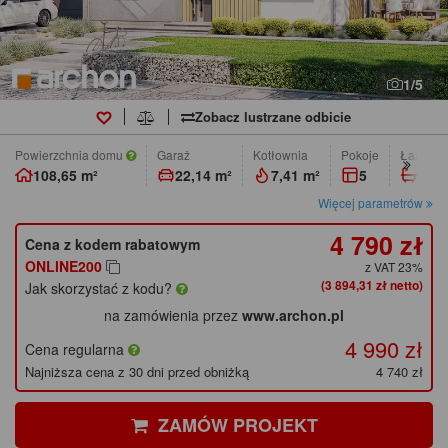
1/5
Zobacz lustrzane odbicie
Powierzchnia domu
Garaż
Kotłownia
pokoje
łazienk
108,65 m²
22,14 m²
7,41 m²
5
2
Więcej parametrów
4 790 zł
Cena z kodem rabatowym
ONLINE200
z VAT 23%
(3 894,31 zł netto)
Jak skorzystać z kodu?
na zamówienia przez
www.archon.pl
4 990 zł
Cena regularna
Najniższa cena z 30 dni przed obniżką
4 740 zł
ZAMÓW PROJEKT