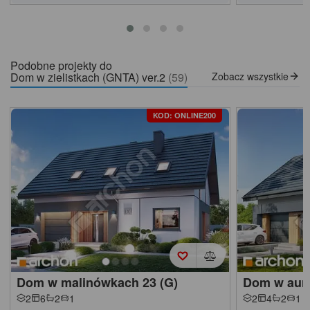
Podobne projekty do
Dom w zielistkach (GNTA) ver.2
(59)
Zobacz wszystkie
KOD: ONLINE200
Dom w malinówkach 23 (G)
Dom w auro
2
6
2
1
2
4
2
1