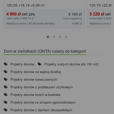
120,05
+18,19
+6,09
m²
120,79
+22,90
4 900 zł
5 220 zł
5 100 zł
cena netto 3 983,74 zł
cena regularna
cena netto 4 243,90
Najniższa cena z 30 dni przed obniżką
Najniższa cena z 3
4 850 zł
Dom w zielistkach (GNTA) należy do kategorii
Projekty domów
Projekty małych domów (do 150 m2)
Projekty domów na wąską działkę
Projekty domów nowoczesnych
Projekty domów z poddaszem użytkowym
Projekty domów tanich w budowie
Projekty domów ze stropem gęstożebrowym
Projekty domów z dachem dwuspadowym