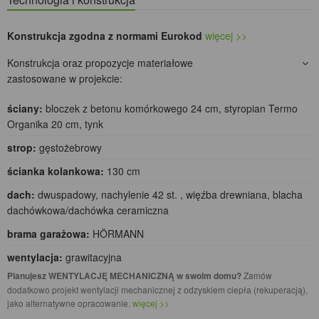
Konstrukcja zgodna z normami Eurokod
więcej >>
Konstrukcja oraz propozycje materiałowe
zastosowane w projekcie:
ściany:
bloczek z betonu komórkowego 24 cm, styropian Termo
Organika 20 cm, tynk
strop:
gęstożebrowy
ścianka kolankowa:
130 cm
dach:
dwuspadowy, nachylenie 42 st. , więźba drewniana, blacha
dachówkowa/dachówka ceramiczna
brama garażowa:
HÖRMANN
wentylacja:
grawitacyjna
Planujesz WENTYLACJĘ MECHANICZNĄ w swoim domu?
Zamów
dodatkowo projekt wentylacji mechanicznej z odzyskiem ciepła (rekuperacją),
jako alternatywne opracowanie.
więcej >>