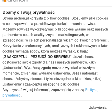
Projekty domów wielorodzinnych
Projekty domów bliźniaczych
Dbamy o Twoją prywatność
Projekty domów nowoczesnych
Strona archon.pl korzysta z plików cookies. Stosujemy pliki cookies
Projekty domów parterowych
w celu zapewnienia prawidłowego funkcjonowania serwisu.
Możemy również wykorzystywać pliki cookies własne oraz naszych
2026 © ARCHON+ Biuro Projektów - Tradycyjne i nowoczesne gotowe
partnerów w celach analitycznych i marketingowych, w
projekty domów - autorska pracownia architektoniczna założona w 1990r.
przez arch. Barbarę Mendel
szczególności w celach personalizacji reklam do Twoich preferencji.
Z uwagi na ciągłe doskonalenie procesu powstawania projektów (zgodnie z
Korzystanie z preferencyjnych, analitycznych i reklamowych plików
normą ISO 9001), prezentowane na stronie projekty domów mogą
cookies wymaga zgody, którą możesz wyrazić, klikając
nieznacznie różnić się od dokumentacji technicznej.
„ZAAKCEPTUJ I PRZEJDŹ DO SERWISU”
. Jeżeli chcesz
Informujemy, iż w celu optymalizacji treści dostępnych w naszym sklepie,
dostosować swoje zgody dla nas i naszych partnerów, kliknij
dostosowania ich do Państwa indywidualnych potrzeb korzystamy z
„Ustawienia”. Wyrażoną zgodę możesz wycofać w każdym
informacji zapisanych za pomocą plików cookies na urządzeniach
momencie, zmieniając wybrane ustawienia. Jeżeli natomiast
końcowych użytkowników. Pliki cookies użytkownik może kontrolować za
chcesz, żebyśmy stosowali tylko niezbędne pliki cookies, kliknij
pomocą ustawień swojej przeglądarki internetowej. Dalsze korzystanie z
„Ustawienia” i zaakceptuj niezbędne pliki cookies.
naszego serwisu internetowego, bez zmiany ustawień przeglądarki
Aby uzyskać więcej informacji, zapoznaj się z naszą
Polityką
internetowej oznacza, iż użytkownik akceptuje stosowanie plików cookies.
Więcej informacji zawartych jest w polityce prywatności.
prywatności
.
Polityka prywatności
Regulamin sklepu internetowego
Reklamacje
Jak zmienić ustawienia cookies
Ustawienia