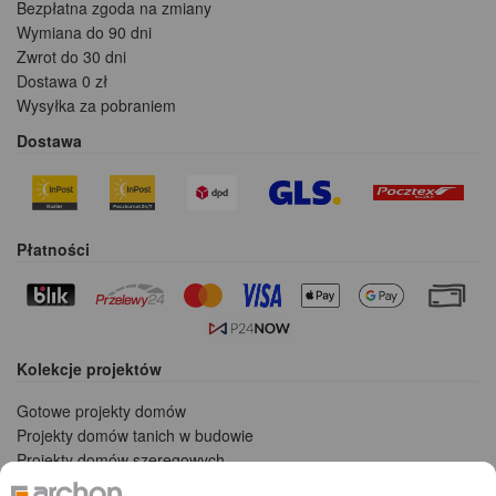
Bezpłatna zgoda na zmiany
Wymiana do 90 dni
Zwrot do 30 dni
Dostawa 0 zł
Wysyłka za pobraniem
Dostawa
Płatności
Kolekcje projektów
Gotowe projekty domów
Projekty domów tanich w budowie
Projekty domów szeregowych
Projekty małych domów (do 150 m2)