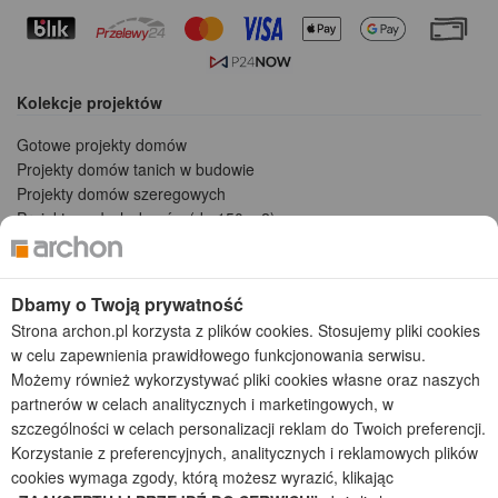
Kolekcje projektów
Gotowe projekty domów
Projekty domów tanich w budowie
Projekty domów szeregowych
Projekty małych domów (do 150 m2)
Projekty domów wielorodzinnych
Projekty domów bliźniaczych
Projekty domów nowoczesnych
Dbamy o Twoją prywatność
Projekty domów parterowych
Strona archon.pl korzysta z plików cookies. Stosujemy pliki cookies
w celu zapewnienia prawidłowego funkcjonowania serwisu.
2026 © ARCHON+ Biuro Projektów - Tradycyjne i nowoczesne gotowe
Możemy również wykorzystywać pliki cookies własne oraz naszych
projekty domów - autorska pracownia architektoniczna założona w 1990r.
partnerów w celach analitycznych i marketingowych, w
przez arch. Barbarę Mendel
szczególności w celach personalizacji reklam do Twoich preferencji.
Z uwagi na ciągłe doskonalenie procesu powstawania projektów (zgodnie z
normą ISO 9001), prezentowane na stronie projekty domów mogą
Korzystanie z preferencyjnych, analitycznych i reklamowych plików
nieznacznie różnić się od dokumentacji technicznej.
cookies wymaga zgody, którą możesz wyrazić, klikając