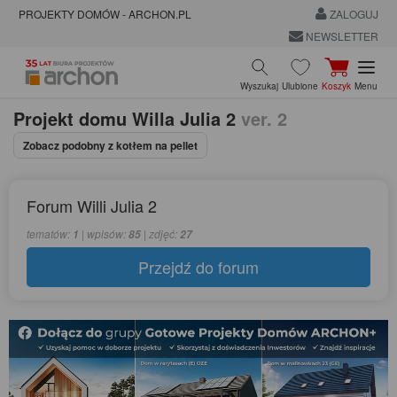
PROJEKTY DOMÓW - ARCHON.PL
ZALOGUJ
NEWSLETTER
Wyszukaj
Ulubione
Koszyk
Menu
Projekt domu
Willa Julia 2
ver. 2
Zobacz podobny z kotłem na pellet
Forum Willi Julia 2
tematów:
| wpisów:
| zdjęć:
1
85
27
Przejdź do forum