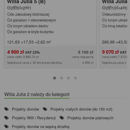
Willa Julia 5 (B)
Willa Julia 
2
5
2
1
2
10
4
2
do zabudowy bliźniaczej
dwurodzinny
z garażem 1-stanowiskowym
z innym układ
z innym układem dachu
z inną lokaliza
z garażem w bryle budynku
121,63
+17,53
+2,62
m²
266,98
+43,52
4 900 zł
9 070 zł
5 100 zł
cena netto 3 983,74 zł
cena regularna
cena netto 7 373,98
Najniższa cena z 30 dni przed obniżką
Najniższa cena z 3
4 850 zł
Willa Julia 2 należy do kategorii
Projekty domów
Projekty małych domów (do 150 m2)
Projekty Willi i Rezydencji
Projekty domów piętrowych
Projekty domów na wąską działkę