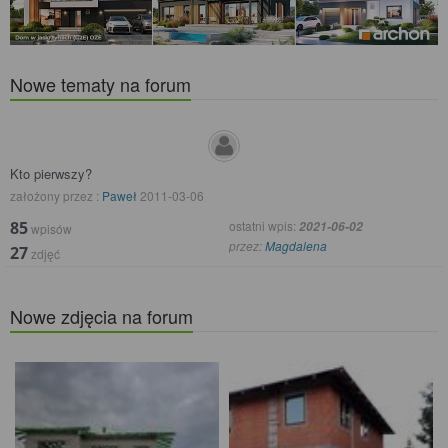
Nowe tematy na forum
Kto pierwszy?
założony przez :
Paweł
2011-03-06
85
ostatni wpis:
2021-06-02
wpisów
przez:
Magdalena
27
zdjęć
Nowe zdjęcia na forum