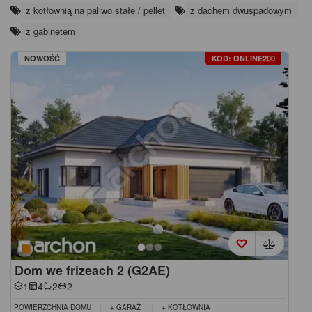
z kotłownią na paliwo stałe / pellet
z dachem dwuspadowym
z gabinetem
NOWOŚĆ
KOD: ONLINE200
Dom we frizeach 2 (G2AE)
1
4
2
2
POWIERZCHNIA DOMU
+ GARAŻ
+ KOTŁOWNIA