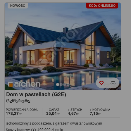
NOWOŚĆ
KOD: ONLINE200
Dom w pastellach (G2E)
2
5
3
2
POWIERZCHNIA DOMU
+ GARAŻ
+ STRYCH
+ KOTŁOWNIA
178,27
35,04
4,67
7,15
m²
m²
m²
m²
jednorodzinny z poddaszem, z garażem dwustanowiskowym
Koszty budowy
: 499 000 zł netto