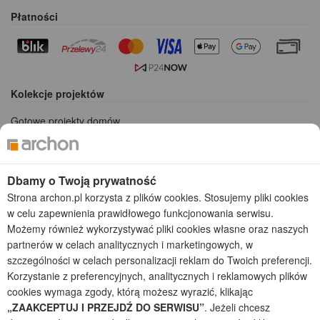
Płatności
Kolekcje projektów
Gotowe projekty domów
Projekty domów tanich w budowie
Projekty domów szeregowych
Projekty małych domów (do 150 m2)
Dbamy o Twoją prywatność
Projekty domów wielorodzinnych
Strona archon.pl korzysta z plików cookies. Stosujemy pliki cookies
Projekty domów bliźniaczych
w celu zapewnienia prawidłowego funkcjonowania serwisu.
Projekty domów nowoczesnych
Możemy również wykorzystywać pliki cookies własne oraz naszych
Projekty domów parterowych
partnerów w celach analitycznych i marketingowych, w
szczególności w celach personalizacji reklam do Twoich preferencji.
2026 © ARCHON+ Biuro Projektów - Tradycyjne i nowoczesne gotowe
Korzystanie z preferencyjnych, analitycznych i reklamowych plików
projekty domów - autorska pracownia architektoniczna założona w 1990r.
przez arch. Barbarę Mendel
cookies wymaga zgody, którą możesz wyrazić, klikając
Z uwagi na ciągłe doskonalenie procesu powstawania projektów (zgodnie z
„ZAAKCEPTUJ I PRZEJDŹ DO SERWISU”
. Jeżeli chcesz
normą ISO 9001), prezentowane na stronie projekty domów mogą