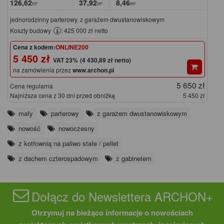
126,62
37,92
8,46
m²
m²
m²
jednorodzinny parterowy, z garażem dwustanowiskowym
Koszty budowy
: 425 000 zł netto
Cena z kodem:
ONLINE200
5 450 zł
(4 430,89 zł netto)
na zamówienia przez
www.archon.pl
5 650 zł
Cena regularna
Najniższa cena z 30 dni przed obniżką
5 450 zł
mały
parterowy
z garażem dwustanowiskowym
nowość
nowoczesny
z kotłownią na paliwo stałe / pellet
z dachem czterospadowym
z gabinetem
Dołącz do Newslettera ARCHON+
Otrzymuj na bieżąco informacje o nowościach