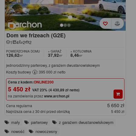
Dom we frizeach (G2E)
1
4
2
2
POWIERZCHNIA DOMU
+ GARAŻ
+ KOTŁOWNIA
126,62
37,92
8,46
m²
m²
m²
jednorodzinny parterowy, z garażem dwustanowiskowym
Koszty budowy
: 395 000 zł netto
Cena z kodem:
ONLINE200
5 450 zł
(4 430,89 zł netto)
na zamówienia przez
www.archon.pl
5 650 zł
Cena regularna
Najniższa cena z 30 dni przed obniżką
5 450 zł
mały
parterowy
z garażem dwustanowiskowym
nowość
nowoczesny