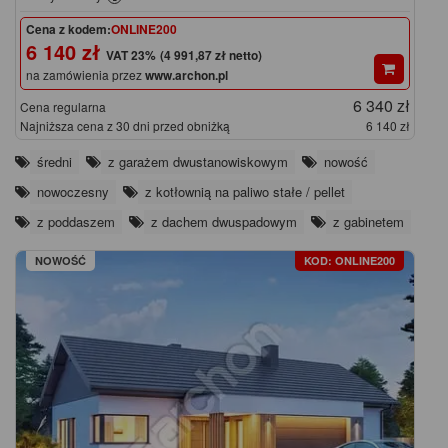
Cena z kodem:
ONLINE200
6 140 zł
(4 991,87 zł netto)
na zamówienia przez
www.archon.pl
6 340 zł
Cena regularna
Najniższa cena z 30 dni przed obniżką
6 140 zł
średni
z garażem dwustanowiskowym
nowość
nowoczesny
z kotłownią na paliwo stałe / pellet
z poddaszem
z dachem dwuspadowym
z gabinetem
NOWOŚĆ
KOD: ONLINE200