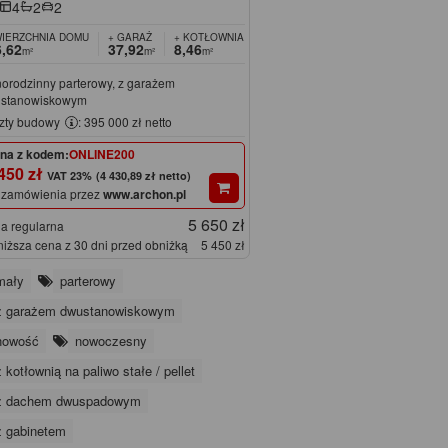
4
2
2
IERZCHNIA DOMU
+ GARAŻ
+ KOTŁOWNIA
,62
37,92
8,46
m²
m²
m²
norodzinny parterowy, z garażem
stanowiskowym
zty budowy
: 395 000 zł netto
na z kodem:
ONLINE200
450 zł
(4 430,89 zł netto)
 zamówienia przez
www.archon.pl
5 650 zł
a regularna
niższa cena z 30 dni przed obniżką
5 450 zł
mały
parterowy
z garażem dwustanowiskowym
nowość
nowoczesny
z kotłownią na paliwo stałe / pellet
z dachem dwuspadowym
z gabinetem