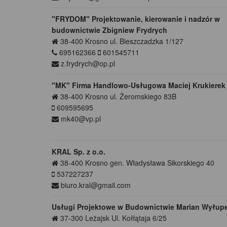
"FRYDOM" Projektowanie, kierowanie i nadzór w
budownictwie Zbigniew Frydrych
38-400
Krosno
ul. Bieszczadzka 1/127
695162366
601545711
z.frydrych@op.pl
"MK" Firma Handlowo-Usługowa Maciej Krukierek
38-400
Krosno
ul. Żeromskiego 83B
609595695
mk40@vp.pl
KRAL Sp. z o.o.
38-400
Krosno
gen. Władysława Sikorskiego 40
537227237
biuro.kral@gmail.com
Usługi Projektowe w Budownictwie Marian Wyłup
37-300
Leżajsk
Ul. Kołłątaja 6/25