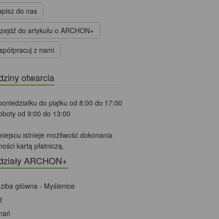
pisz do nas
zejdź do artykułu o ARCHON+
półpracuj z nami
ziny otwarcia
oniedziałku do piątku od 8:00 do 17:00
oboty od 9:00 do 13:00
iejscu istnieje możliwość dokonania
ności kartą płatniczą.
działy ARCHON+
ziba główna - Myślenice
ź
nań