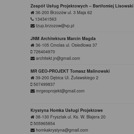
Zespół Usług Projektowych – Bartłomiej Lisowski
36-200
Brzozów
ul. 3 Maja 62
134341563
tzup.brzozow@vp.pl
JNM Architektura Marcin Magda
36-105
Cmolas
ul. Osiedlowa 37
726404970
architekt.jn@gmail.com
MR GEO-PROJEKT Tomasz Malinowski
39-200
Dębica
Ul. Żuławskiego 2
507499837
mrgeoprojekt@gmail.com
Krystyna Homka Usługi Projektowe
38-130
Frysztak
ul. Ks. W. Blajera 20
505965854
homkakrystyna@gmail.com