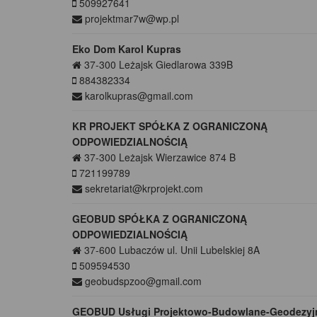
509927641
projektmar7w@wp.pl
Eko Dom Karol Kupras
37-300
Leżajsk
Giedlarowa 339B
884382334
karolkupras@gmail.com
KR PROJEKT SPÓŁKA Z OGRANICZONĄ
ODPOWIEDZIALNOŚCIĄ
37-300
Leżajsk
Wierzawice 874 B
721199789
sekretariat@krprojekt.com
GEOBUD SPÓŁKA Z OGRANICZONĄ
ODPOWIEDZIALNOŚCIĄ
37-600
Lubaczów
ul. Unii Lubelskiej 8A
509594530
geobudspzoo@gmail.com
GEOBUD Usługi Projektowo-Budowlane-Geodezyj