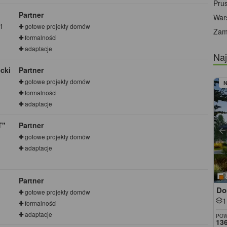
Pru
Partner
War
11
gotowe projekty domów
Zam
formalności
adaptacje
Naj
cki
Partner
gotowe projekty domów
formalności
adaptacje
T"
Partner
gotowe projekty domów
adaptacje
Partner
Do
gotowe projekty domów
1
formalności
adaptacje
POW
136