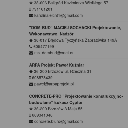
38-606
Baligród
Kazimierza Wielkiego 57
791161201
karolinaleicht1@gmail.com
"DOM-BUD" MACIEJ SOCHACKI Projektowanie,
Wykonawstwo, Nadzór
36-017
Błędowa Tyczyńska
Zabratówka 149A
605477199
ms_dombud@onet.eu
ARPA Projekt Paweł Kuźniar
36-200
Brzozów
ul. Rzeczna 31
608578439
pawel@arpaprojekt.pl
CONCRETE-PRO "Projektowanie konstrukcyjno-
budowlane" Łukasz Cyptor
36-200
Brzozów
3 Maja 55
669341046
concrete.biuro@gmail.com