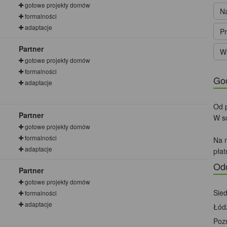
gotowe projekty domów
Na
formalności
adaptacje
Pr
Partner
Ws
gotowe projekty domów
formalności
God
adaptacje
Od p
Partner
W s
gotowe projekty domów
formalności
Na m
adaptacje
płat
Od
Partner
gotowe projekty domów
Sied
formalności
adaptacje
Łód
Poz