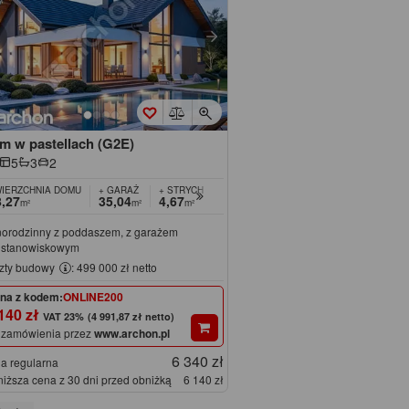
m w pastellach (G2E)
5
3
2
IERZCHNIA DOMU
+ GARAŻ
+ STRYCH
+ KOTŁOWNIA
,27
35,04
4,67
7,15
m²
m²
m²
m²
norodzinny z poddaszem, z garażem
stanowiskowym
zty budowy
: 499 000 zł netto
na z kodem:
ONLINE200
140 zł
(4 991,87 zł netto)
 zamówienia przez
www.archon.pl
6 340 zł
a regularna
niższa cena z 30 dni przed obniżką
6 140 zł