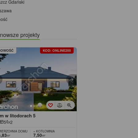
szcz Gdański
szawa
ość
nowsze projekty
NOWOŚĆ
KOD: ONLINE200
m w litodorach 5
5
2
IERZCHNIA DOMU
+ KOTŁOWNIA
,83
7,50
m²
m²