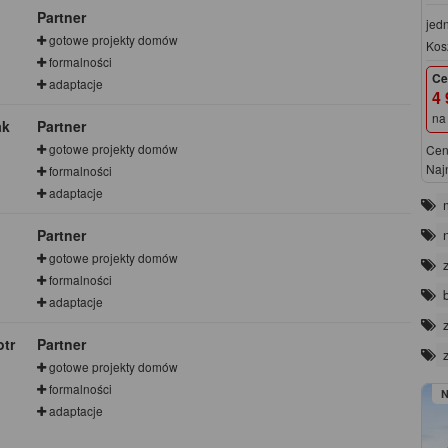
Partner
jed
gotowe projekty domów
Kos
formalności
Ce
adaptacje
4 
na
ak
Partner
gotowe projekty domów
Cen
Naj
formalności
adaptacje
Partner
gotowe projekty domów
formalności
adaptacje
tr
Partner
gotowe projekty domów
formalności
adaptacje