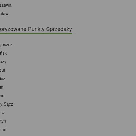
szawa
cław
oryzowane Punkty Sprzedaży
goszcz
ńsk
tuzy
cut
icz
in
ino
y Sącz
usz
tyn
nań