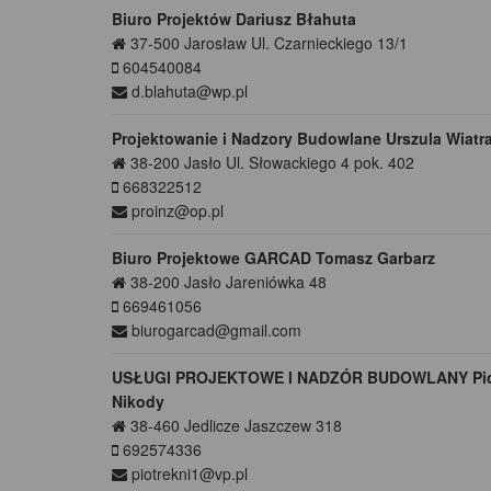
Biuro Projektów Dariusz Błahuta
37-500
Jarosław
Ul. Czarnieckiego 13/1
604540084
d.blahuta@wp.pl
Projektowanie i Nadzory Budowlane Urszula Wiatr
38-200
Jasło
Ul. Słowackiego 4 pok. 402
668322512
proinz@op.pl
Biuro Projektowe GARCAD Tomasz Garbarz
38-200
Jasło
Jareniówka 48
669461056
biurogarcad@gmail.com
USŁUGI PROJEKTOWE I NADZÓR BUDOWLANY Pio
Nikody
38-460
Jedlicze
Jaszczew 318
692574336
piotrekni1@vp.pl