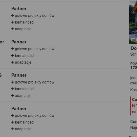
Partner
gotowe projekty domów
formalności
adaptacje
or
Partner
Do
gotowe projekty domów
2
formalności
adaptacje
POW
178
S
Partner
jed
gotowe projekty domów
dwu
formalności
Kos
adaptacje
Ce
6 
Partner
na
gotowe projekty domów
Cen
formalności
Naj
adaptacje