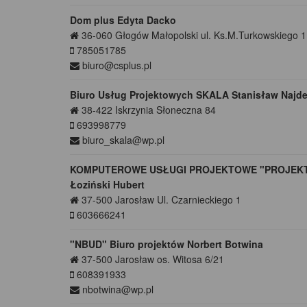
Dom plus Edyta Dacko
36-060
Głogów Małopolski
ul. Ks.M.Turkowskiego 
785051785
biuro@csplus.pl
Biuro Usług Projektowych SKALA Stanisław Najde
38-422
Iskrzynia
Słoneczna 84
693998779
biuro_skala@wp.pl
KOMPUTEROWE USŁUGI PROJEKTOWE "PROJEK
Łoziński Hubert
37-500
Jarosław
Ul. Czarnieckiego 1
603666241
"NBUD" Biuro projektów Norbert Botwina
37-500
Jarosław
os. Witosa 6/21
608391933
nbotwina@wp.pl