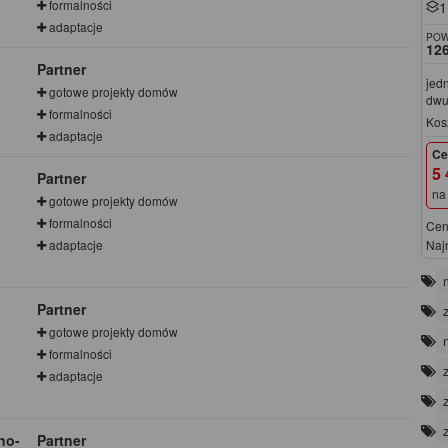
formalności
1
adaptacje
POW
126
Partner
jed
gotowe projekty domów
dwu
formalności
Kos
adaptacje
Ce
5 
Partner
na
gotowe projekty domów
formalności
Cen
Naj
adaptacje
Partner
gotowe projekty domów
formalności
adaptacje
no-
Partner