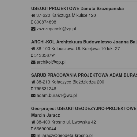
USŁUGI PROJEKTOWE Danuta Szczepańska
37-220
Kańczuga
Mikulice 120
600874898
zszczepanski@vp.pl
ARCHI-KOL Architektura Budownictwo Joanna Baj
36-100
Kolbuszowa
Ul. Kolejowa 10 lok. 27
513356791
archikol@op.pl
SARUB PRACOWANIA PROJEKTOWA ADAM BURA
38-213
Kołaczyce
Bieździedza 200
795631246
adam.buras1@wp.pl
Geo-project USŁUGI GEODEZYJNO-PROJEKTOWE
Marcin Jaracz
38-400
Krosno
ul. Lwowska 42
666900044
m.jaracz@geodeta-krosno.pl