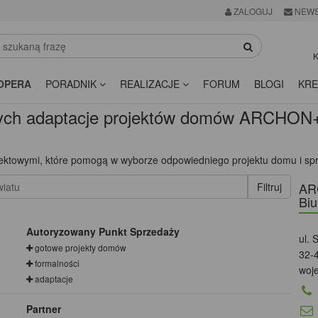
ZALOGUJ
NEWS
K
OPERA
PORADNIK
REALIZACJE
FORUM
BLOGI
KRE
ch adaptacje projektów domów ARCHON
jektowymi, które pomogą w wyborze odpowiedniego projektu domu i sp
AR
Biu
Autoryzowany Punkt Sprzedaży
ul. 
gotowe projekty domów
32-
formalności
woj
adaptacje
Partner