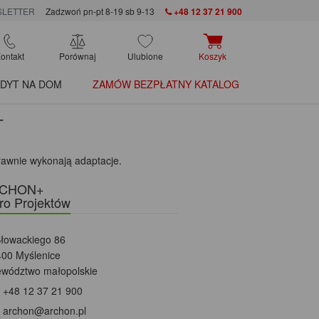
LETTER
Zadzwoń pn-pt 8-19 sb 9-13
+48 12 37 21 900
ontakt
Porównaj
Ulubione
Koszyk
DYT NA DOM
ZAMÓW BEZPŁATNY KATALOG
+
rawnie wykonają adaptacje.
CHON+
ro Projektów
Słowackiego 86
400 Myślenice
ewództwo małopolskie
+48 12 37 21 900
archon@archon.pl