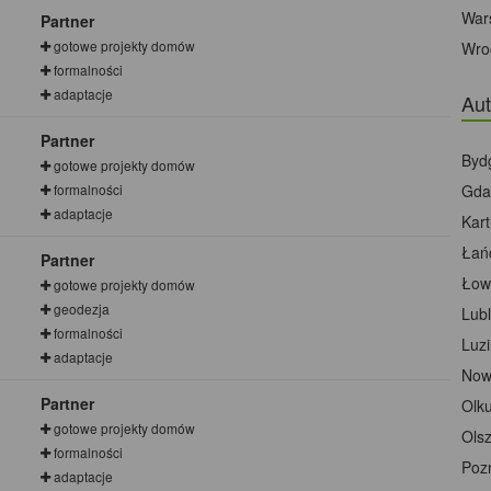
War
Partner
gotowe projekty domów
Wro
formalności
adaptacje
Aut
Partner
Byd
gotowe projekty domów
formalności
Gda
adaptacje
Kar
Łań
Partner
Łow
gotowe projekty domów
geodezja
Lubl
formalności
Luz
adaptacje
Now
Partner
Olk
gotowe projekty domów
Olsz
formalności
Poz
adaptacje