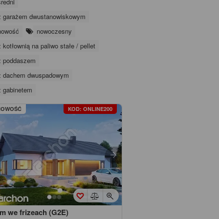
średni
z garażem dwustanowiskowym
nowość
nowoczesny
z kotłownią na paliwo stałe / pellet
z poddaszem
z dachem dwuspadowym
z gabinetem
NOWOŚĆ
KOD: ONLINE200
m we frizeach (G2E)