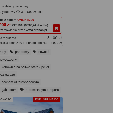
norodzinny parterowy
zty budowy
: 320 000 zł netto
na z kodem:
ONLINE200
900 zł
(3 983,74 zł netto)
 zamówienia przez
www.archon.pl
5 100 zł
a regularna
niższa cena z 30 dni przed obniżką
4 900 zł
mały
parterowy
nowość
nowoczesny
z kotłownią na paliwo stałe / pellet
bez garażu
z dachem czterospadowym
z gabinetem
z drewnianym stropem
NOWOŚĆ
KOD: ONLINE200