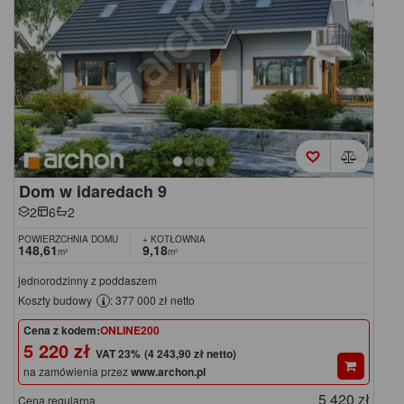
Dom w idaredach 9
2
6
2
POWIERZCHNIA DOMU
+ KOTŁOWNIA
148,61
9,18
m²
m²
jednorodzinny z poddaszem
Koszty budowy
: 377 000 zł netto
Cena z kodem:
ONLINE200
5 220 zł
(4 243,90 zł netto)
na zamówienia przez
www.archon.pl
5 420 zł
Cena regularna