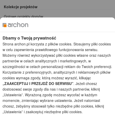
Kolekcje projektów
Gotowe projekty domów
Projekty domów tanich w budowie
Projekty domów szeregowych
Projekty małych domów (do 150 m2)
Dbamy o Twoją prywatność
Projekty domów wielorodzinnych
Strona archon.pl korzysta z plików cookies. Stosujemy pliki cookies
Projekty domów bliźniaczych
w celu zapewnienia prawidłowego funkcjonowania serwisu.
Projekty domów nowoczesnych
Możemy również wykorzystywać pliki cookies własne oraz naszych
Projekty domów parterowych
partnerów w celach analitycznych i marketingowych, w
szczególności w celach personalizacji reklam do Twoich preferencji.
2026 © ARCHON+ Biuro Projektów - Tradycyjne i nowoczesne gotowe
projekty domów - autorska pracownia architektoniczna założona w 1990r.
Korzystanie z preferencyjnych, analitycznych i reklamowych plików
przez arch. Barbarę Mendel
cookies wymaga zgody, którą możesz wyrazić, klikając
Z uwagi na ciągłe doskonalenie procesu powstawania projektów (zgodnie z
„ZAAKCEPTUJ I PRZEJDŹ DO SERWISU”
. Jeżeli chcesz
normą ISO 9001), prezentowane na stronie projekty domów mogą
dostosować swoje zgody dla nas i naszych partnerów, kliknij
nieznacznie różnić się od dokumentacji technicznej.
„Ustawienia”. Wyrażoną zgodę możesz wycofać w każdym
Informujemy, iż w celu optymalizacji treści dostępnych w naszym sklepie,
momencie, zmieniając wybrane ustawienia. Jeżeli natomiast
dostosowania ich do Państwa indywidualnych potrzeb korzystamy z
chcesz, żebyśmy stosowali tylko niezbędne pliki cookies, kliknij
informacji zapisanych za pomocą plików cookies na urządzeniach
„Ustawienia” i zaakceptuj niezbędne pliki cookies.
końcowych użytkowników. Pliki cookies użytkownik może kontrolować za