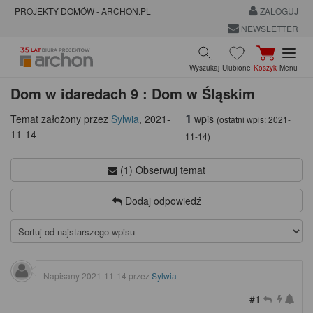
PROJEKTY DOMÓW - ARCHON.PL
ZALOGUJ
NEWSLETTER
Wyszukaj
Ulubione
Koszyk
Menu
Dom w idaredach 9 : Dom w Śląskim
1
wpis
Temat założony przez
Sylwia
,
2021-
(ostatni wpis:
2021-
11-14
11-14
)
(1) Obserwuj temat
Dodaj odpowiedź
Napisany
2021-11-14
przez
Sylwia
#1