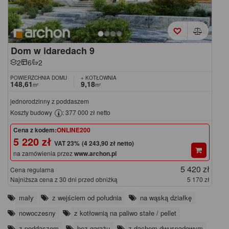
Dom w idaredach 9
2
6
2
POWIERZCHNIA DOMU
+ KOTŁOWNIA
148,61
9,18
m²
m²
jednorodzinny z poddaszem
Koszty budowy
: 377 000 zł netto
Cena z kodem:
ONLINE200
5 220 zł
(4 243,90 zł netto)
na zamówienia przez
www.archon.pl
5 420 zł
Cena regularna
Najniższa cena z 30 dni przed obniżką
5 170 zł
mały
z wejściem od południa
na wąską działkę
nowoczesny
z kotłownią na paliwo stałe / pellet
z poddaszem
bez garażu
z dachem dwuspadowym