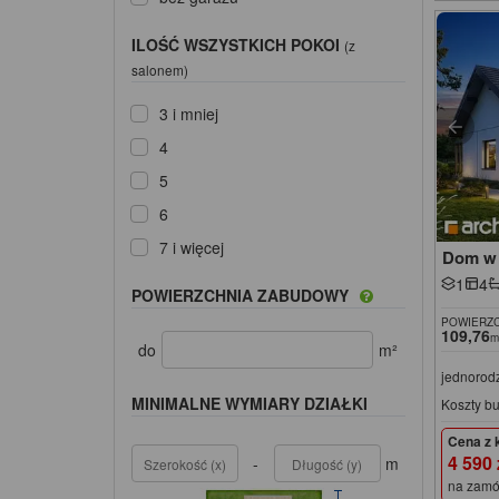
ILOŚĆ WSZYSTKICH POKOI
(z
salonem)
3 i mniej
4
5
6
7 i więcej
Dom w 
1
4
POWIERZCHNIA ZABUDOWY
POWIERZC
109,76
m
do
m²
jednorod
MINIMALNE WYMIARY DZIAŁKI
Koszty b
Cena z 
4 590
-
m
na zamó