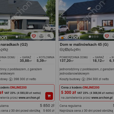
naradkach (G2)
Dom w malinówkach 45 (G)
2
2
2
6
2
1
HNIA DOMU
+ GARAŻ
+ KOTŁOWNIA
POWIERZCHNIA DOMU
+ GARAŻ
+ 
35,88
5,39
137,20
18,12
6,
²
m²
m²
m²
m²
zinny z poddaszem, z garażem
jednorodzinny z poddaszem, z garaże
owiskowym
jednostanowiskowym
udowy
: 398 300 zł netto
Koszty budowy
: 294 300 zł netto
kodem:
ONLINE200
Cena z kodem:
ONLINE200
 zł
5 300 zł
(4 593,50 zł netto)
(4 308,94 zł netto)
wienia przez
www.archon.pl
na zamówienia przez
www.archon.pl
5 850 zł
ularna
Cena regularna
 cena z 30 dni przed obniżką
5 600 zł
Najniższa cena z 30 dni przed obniżką