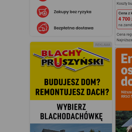
Koszty b
Cena z 
4 700
na zamó
Cena reg
Najniższa
REKLAMA