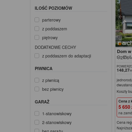
ILOŚĆ POZIOMÓW
parterowy
z poddaszem
piętrowy
DODATKOWE CECHY
Dom w 
z poddaszem do adaptacji
2
6
POWIERZC
PIWNICA
148,27
m
z piwnicą
jednorod
dwustan
bez piwnicy
Koszty b
Cena z 
GARAŻ
5 650
na zamó
1-stanowiskowy
2-stanowiskowy
Cena reg
Najniższa
bez garażu