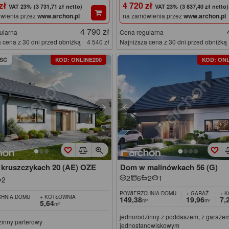
 zł
4 720 zł
(3 731,71 zł netto)
(3 837,40 zł netto)
wienia przez
www.archon.pl
na zamówienia przez
www.archon.pl
4 790 zł
ularna
Cena regularna
 cena z 30 dni przed obniżką
4 540 zł
Najniższa cena z 30 dni przed obniżką
ŚĆ
KOD: ONLINE200
KOD: ONL
kruszczykach 20 (AE) OZE
Dom w malinówkach 56 (G)
2
6
2
1
2
POWIERZCHNIA DOMU
+ GARAŻ
+ 
HNIA DOMU
+ KOTŁOWNIA
149,38
19,96
7,
m²
m²
5,64
m²
jednorodzinny z poddaszem, z garaże
zinny parterowy
jednostanowiskowym