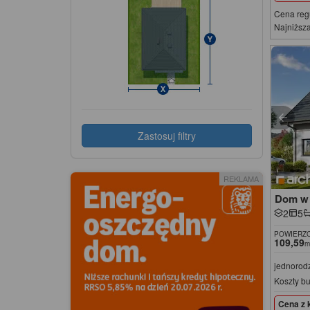
Cena reg
Najniższa
Zastosuj filtry
REKLAMA
Dom w z
2
5
POWIERZC
109,59
m
jednorod
Koszty b
Cena z 