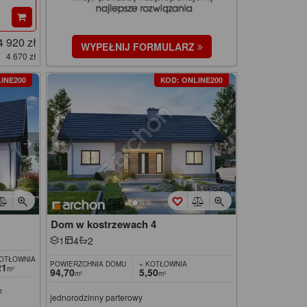
4 920 zł
WYPEŁNIJ FORMULARZ
4 670 zł
INE200
KOD: ONLINE200
Dom w kostrzewach 4
1
4
2
KOTŁOWNIA
POWIERZCHNIA DOMU
+ KOTŁOWNIA
21
m²
94,70
5,50
m²
m²
m
jednorodzinny parterowy