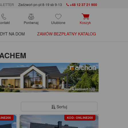
LETTER
Zadzwoń pn-pt 8-19 sb 9-13
+48 12 37 21 900
ontakt
Porównaj
Ulubione
Koszyk
DYT NA DOM
ZAMÓW BEZPŁATNY KATALOG
DACHEM
Sortuj
INE200
KOD: ONLINE200