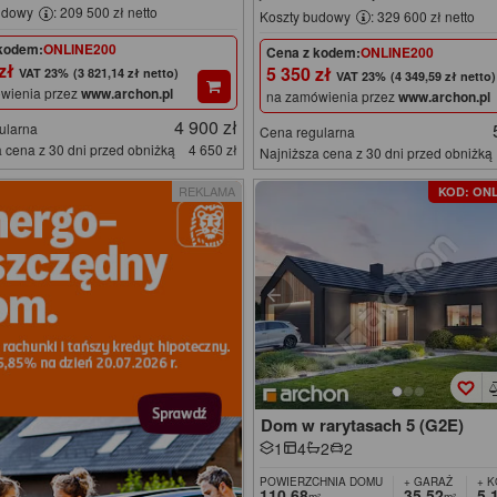
udowy
: 209 500 zł netto
Koszty budowy
: 329 600 zł netto
kodem:
ONLINE200
Cena z kodem:
ONLINE200
 zł
5 350 zł
(3 821,14 zł netto)
(4 349,59 zł netto)
wienia przez
www.archon.pl
na zamówienia przez
www.archon.pl
4 900 zł
ularna
Cena regularna
 cena z 30 dni przed obniżką
4 650 zł
Najniższa cena z 30 dni przed obniżką
REKLAMA
KOD: ONL
Dom w rarytasach 5 (G2E)
1
4
2
2
POWIERZCHNIA DOMU
+ GARAŻ
+ 
110,68
35,52
5,