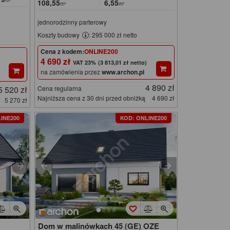
m²
108,55
6,55
m²
m²
jednorodzinny parterowy
Koszty budowy
: 295 000 zł netto
Cena z kodem:
ONLINE200
4 690 zł
(3 813,01 zł netto)
na zamówienia przez
www.archon.pl
4 890 zł
5 520 zł
Cena regularna
Najniższa cena z 30 dni przed obniżką
4 690 zł
5 270 zł
INE200
KOD: ONLINE200
Dom w malinówkach 45 (GE) OZE