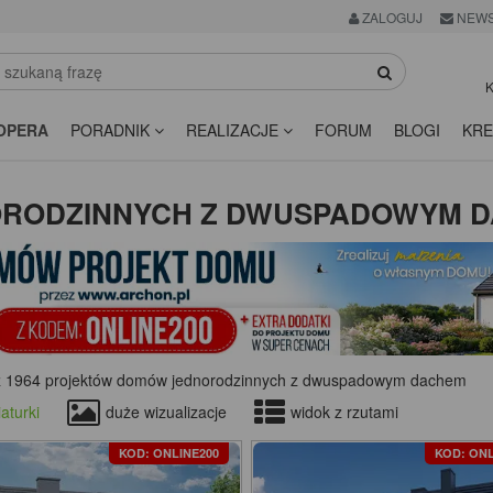
ZALOGUJ
NEWS
K
OPERA
PORADNIK
REALIZACJE
FORUM
BLOGI
KRE
ORODZINNYCH Z DWUSPADOWYM 
z 1964 projektów domów jednorodzinnych z dwuspadowym dachem
aturki
duże wizualizacje
widok z rzutami
KOD: ONLINE200
KOD: ONL