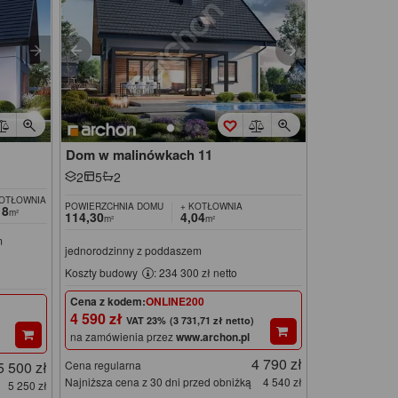
Dom w malinówkach 11
2
5
2
KOTŁOWNIA
POWIERZCHNIA DOMU
+ KOTŁOWNIA
18
m²
114,30
4,04
m²
m²
m
jednorodzinny z poddaszem
Koszty budowy
: 234 300 zł netto
Cena z kodem:
ONLINE200
4 590 zł
(3 731,71 zł netto)
na zamówienia przez
www.archon.pl
4 790 zł
5 500 zł
Cena regularna
Najniższa cena z 30 dni przed obniżką
4 540 zł
5 250 zł