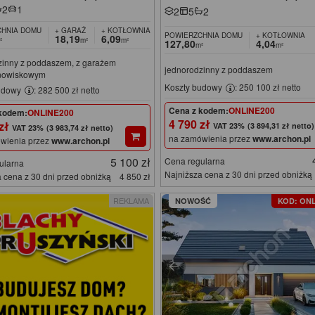
2
1
2
5
2
HNIA DOMU
+ GARAŻ
+ KOTŁOWNIA
POWIERZCHNIA DOMU
+ KOTŁOWNIA
18,19
6,09
²
m²
m²
127,80
4,04
m²
m²
zinny z poddaszem, z garażem
jednorodzinny z poddaszem
nowiskowym
Koszty budowy
: 250 100 zł netto
udowy
: 282 500 zł netto
Cena z kodem:
ONLINE200
kodem:
ONLINE200
4 790 zł
 zł
(3 894,31 zł netto)
(3 983,74 zł netto)
na zamówienia przez
www.archon.pl
wienia przez
www.archon.pl
5 100 zł
Cena regularna
ularna
Najniższa cena z 30 dni przed obniżką
 cena z 30 dni przed obniżką
4 850 zł
REKLAMA
NOWOŚĆ
KOD: ONL