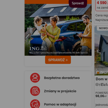
4 590
na zamó
Cena reg
Najniższa
NOWO
SPRAWDŹ
Dom w 
1
4
POWIERZC
98,06
m²
jednorod