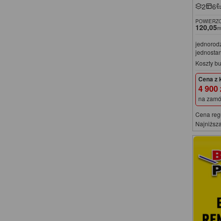
2
6
POWIERZC
120,05
m
jednorod
jednosta
Koszty b
Cena z 
4 900
na zamó
Cena reg
Najniższa