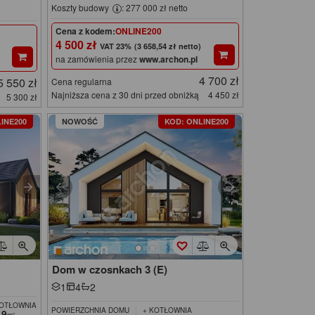
Koszty budowy
: 277 000 zł netto
Cena z kodem:
ONLINE200
4 500 zł
(3 658,54 zł netto)
na zamówienia przez
www.archon.pl
4 700 zł
5 550 zł
Cena regularna
Najniższa cena z 30 dni przed obniżką
4 450 zł
5 300 zł
INE200
NOWOŚĆ
KOD: ONLINE200
Dom w czosnkach 3 (E)
1
4
2
KOTŁOWNIA
POWIERZCHNIA DOMU
+ KOTŁOWNIA
19