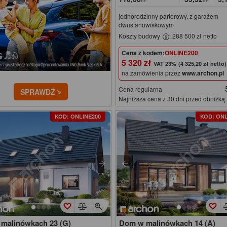
m²
m²
jednorodzinny parterowy, z garażem
dwustanowiskowym
Koszty budowy
: 288 500 zł netto
Cena z kodem:
ONLINE200
5 320 zł
(4 325,20 zł netto)
na zamówienia przez
www.archon.pl
Cena regularna
SPRAWDŹ
Najniższa cena z 30 dni przed obniżką
KOD: ONLINE200
KOD: ONL
malinówkach 23 (G)
Dom w malinówkach 14 (A)