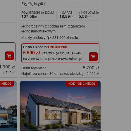
2
6
2
1
POWIERZCHNIA DOMU
+ GARAŻ
+ KOTŁOWNIA
137,56
18,89
5,58
m²
m²
m²
jednorodzinny z poddaszem, z garażem
jednostanowiskowym
Koszty budowy
: 281 900 zł netto
Cena z kodem:
ONLINE200
5 500 zł
(4 471,54 zł netto)
na zamówienia przez
www.archon.pl
4 990 zł
5 700 zł
Cena regularna
4 740 zł
Najniższa cena z 30 dni przed obniżką
5 450 zł
INE200
KOD: ONLINE200