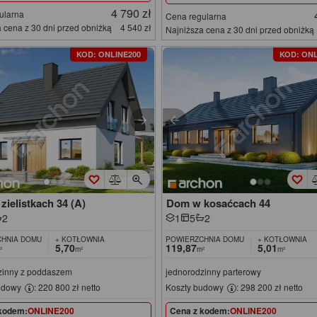
4 790 zł
ularna
Cena regularna
 cena z 30 dni przed obniżką
4 540 zł
Najniższa cena z 30 dni przed obniżką
KOD: ONLINE200
KOD: ONL
ielistkach 34 (A)
Dom w kosaćcach 44
2
1
5
2
HNIA DOMU
+ KOTŁOWNIA
POWIERZCHNIA DOMU
+ KOTŁOWNIA
5,70
119,87
5,01
²
m²
m²
m²
zinny z poddaszem
jednorodzinny parterowy
udowy
: 220 800 zł netto
Koszty budowy
: 298 200 zł netto
kodem:
ONLINE200
Cena z kodem:
ONLINE200