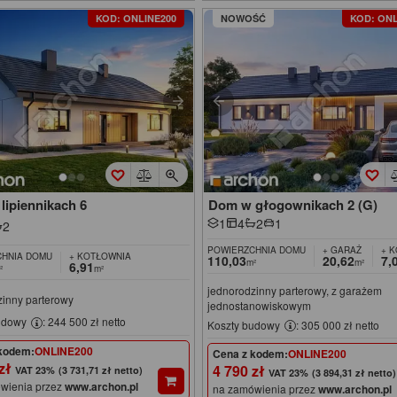
KOD: ONLINE200
NOWOŚĆ
KOD: ONL
lipiennikach 6
Dom w głogownikach 2 (G)
1
4
2
1
2
POWIERZCHNIA DOMU
+ GARAŻ
+ 
HNIA DOMU
+ KOTŁOWNIA
110,03
20,62
7,
m²
m²
6,91
²
m²
jednorodzinny parterowy, z garażem
zinny parterowy
jednostanowiskowym
udowy
: 244 500 zł netto
Koszty budowy
: 305 000 zł netto
kodem:
ONLINE200
Cena z kodem:
ONLINE200
 zł
4 790 zł
(3 731,71 zł netto)
(3 894,31 zł netto)
wienia przez
www.archon.pl
na zamówienia przez
www.archon.pl