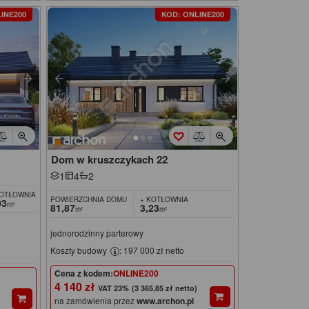
INE200
KOD: ONLINE200
Dom w kruszczykach 22
1
4
2
KOTŁOWNIA
POWIERZCHNIA DOMU
+ KOTŁOWNIA
03
m²
81,87
3,23
m²
m²
jednorodzinny parterowy
Koszty budowy
: 197 000 zł netto
Cena z kodem:
ONLINE200
4 140 zł
(3 365,85 zł netto)
na zamówienia przez
www.archon.pl