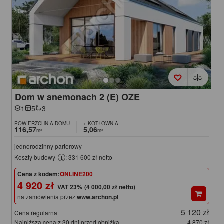
Dom w anemonach 2 (E) OZE
1
5
3
POWIERZCHNIA DOMU
+ KOTŁOWNIA
116,57
5,06
m²
m²
jednorodzinny parterowy
Koszty budowy
: 331 600 zł netto
Cena z kodem:
ONLINE200
4 920 zł
(4 000,00 zł netto)
na zamówienia przez
www.archon.pl
5 120 zł
Cena regularna
Najniższa cena z 30 dni przed obniżką
4 870 zł