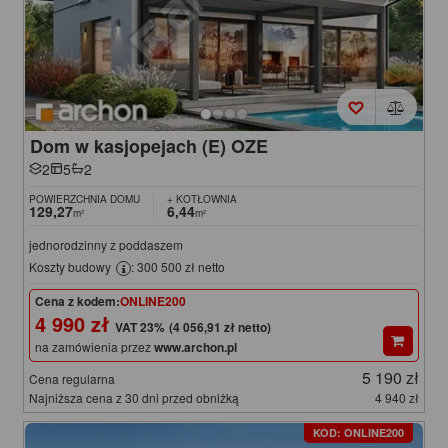
Dom w kasjopejach (E) OZE
2
5
2
POWIERZCHNIA DOMU
+ KOTŁOWNIA
129,27
6,44
m²
m²
jednorodzinny z poddaszem
Koszty budowy
: 300 500 zł netto
Cena z kodem:
ONLINE200
4 990 zł
(4 056,91 zł netto)
na zamówienia przez
www.archon.pl
5 190 zł
Cena regularna
Najniższa cena z 30 dni przed obniżką
4 940 zł
KOD: ONLINE200