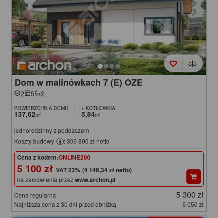
Dom w malinówkach 7 (E) OZE
2
5
2
POWIERZCHNIA DOMU
+ KOTŁOWNIA
137,62
5,84
m²
m²
jednorodzinny z poddaszem
Koszty budowy
: 300 800 zł netto
Cena z kodem:
ONLINE200
5 100 zł
(4 146,34 zł netto)
na zamówienia przez
www.archon.pl
5 300 zł
Cena regularna
Najniższa cena z 30 dni przed obniżką
5 050 zł