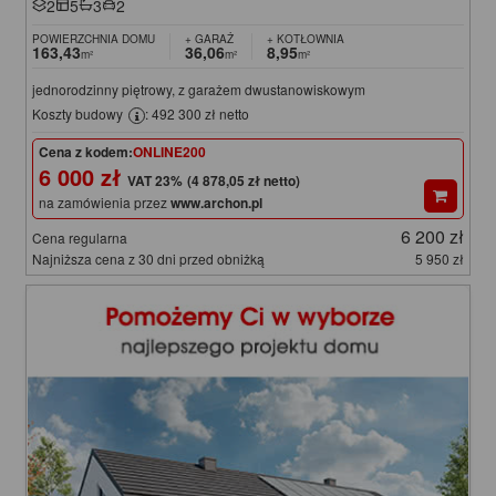
2
5
3
2
POWIERZCHNIA DOMU
+ GARAŻ
+ KOTŁOWNIA
163,43
36,06
8,95
m²
m²
m²
jednorodzinny piętrowy, z garażem dwustanowiskowym
Koszty budowy
: 492 300 zł netto
Cena z kodem:
ONLINE200
6 000 zł
(4 878,05 zł netto)
na zamówienia przez
www.archon.pl
6 200 zł
Cena regularna
Najniższa cena z 30 dni przed obniżką
5 950 zł