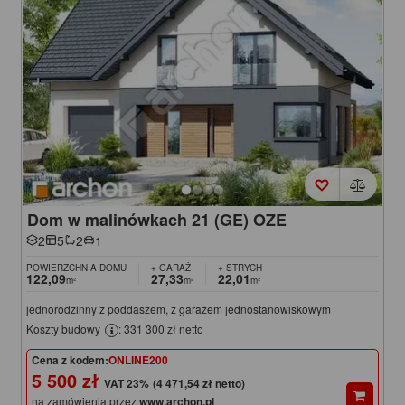
Dom w malinówkach 21 (GE) OZE
2
5
2
1
POWIERZCHNIA DOMU
+ GARAŻ
+ STRYCH
122,09
27,33
22,01
m²
m²
m²
jednorodzinny z poddaszem, z garażem jednostanowiskowym
Koszty budowy
: 331 300 zł netto
Cena z kodem:
ONLINE200
5 500 zł
(4 471,54 zł netto)
na zamówienia przez
www.archon.pl