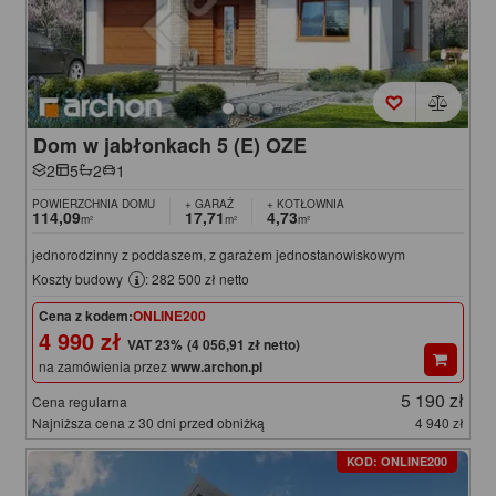
Dom w jabłonkach 5 (E) OZE
2
5
2
1
POWIERZCHNIA DOMU
+ GARAŻ
+ KOTŁOWNIA
114,09
17,71
4,73
m²
m²
m²
jednorodzinny z poddaszem, z garażem jednostanowiskowym
Koszty budowy
: 282 500 zł netto
Cena z kodem:
ONLINE200
4 990 zł
(4 056,91 zł netto)
na zamówienia przez
www.archon.pl
5 190 zł
Cena regularna
Najniższa cena z 30 dni przed obniżką
4 940 zł
KOD: ONLINE200