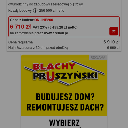
dwurodzinny do zabudowy szeregowej piętrowy
Koszty budowy
: 256 500 zł netto
Cena z kodem:
ONLINE200
6 710 zł
(5 455,28 zł netto)
na zamówienia przez
www.archon.pl
6 910 zł
Cena regularna
Najniższa cena z 30 dni przed obniżką
6 660 zł
REKLAMA