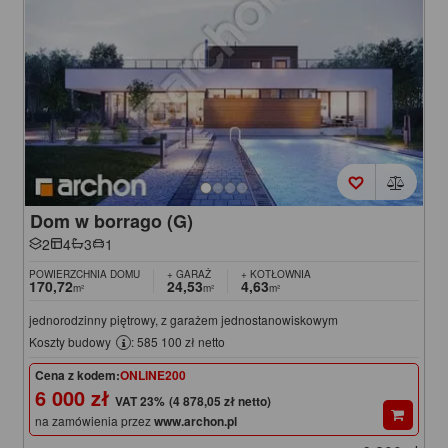
Dom w borrago (G)
2
4
3
1
POWIERZCHNIA DOMU
+ GARAŻ
+ KOTŁOWNIA
170,72
24,53
4,63
m²
m²
m²
jednorodzinny piętrowy, z garażem jednostanowiskowym
Koszty budowy
: 585 100 zł netto
Cena z kodem:
ONLINE200
6 000 zł
(4 878,05 zł netto)
na zamówienia przez
www.archon.pl