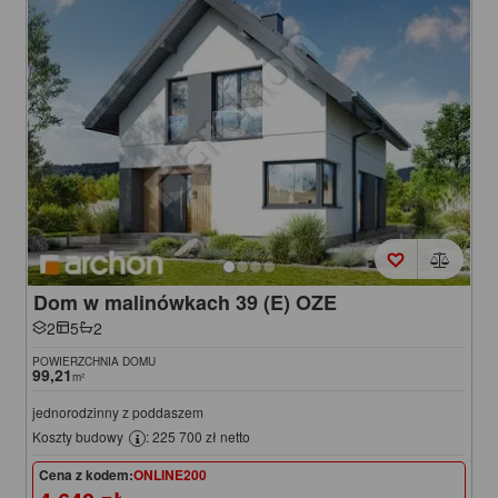
Dom w malinówkach 39 (E) OZE
2
5
2
POWIERZCHNIA DOMU
99,21
m²
jednorodzinny z poddaszem
Koszty budowy
: 225 700 zł netto
Cena z kodem:
ONLINE200