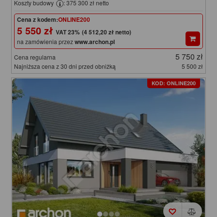
Koszty budowy
: 375 300 zł netto
Cena z kodem:
ONLINE200
5 550 zł
(4 512,20 zł netto)
na zamówienia przez
www.archon.pl
5 750 zł
Cena regularna
Najniższa cena z 30 dni przed obniżką
5 500 zł
KOD: ONLINE200