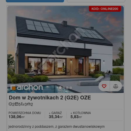
KOD: ONLINE200
Dom w żywotnikach 2 (G2E) OZE
2
5
3
2
POWIERZCHNIA DOMU
+ GARAŻ
+ KOTŁOWNIA
138,06
35,34
5,83
m²
m²
m²
jednorodzinny z poddaszem, z garażem dwustanowiskowym