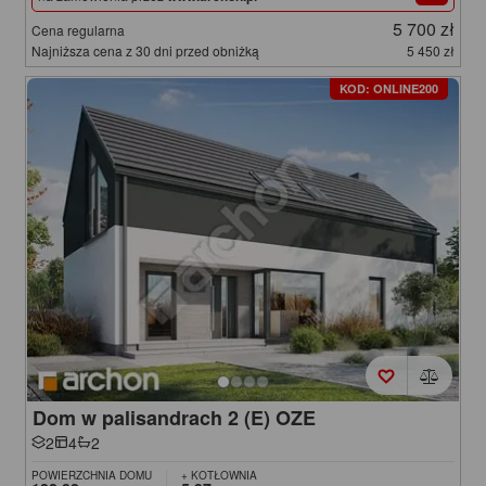
5 700 zł
Cena regularna
Najniższa cena z 30 dni przed obniżką
5 450 zł
KOD: ONLINE200
Dom w palisandrach 2 (E) OZE
2
4
2
POWIERZCHNIA DOMU
+ KOTŁOWNIA