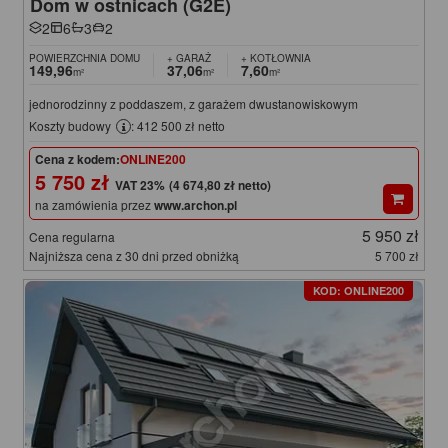
Dom w ostnicach (G2E)
2
6
3
2
POWIERZCHNIA DOMU
+ GARAŻ
+ KOTŁOWNIA
149,96
37,06
7,60
m²
m²
m²
jednorodzinny z poddaszem, z garażem dwustanowiskowym
Koszty budowy
: 412 500 zł netto
Cena z kodem:
ONLINE200
5 750 zł
(4 674,80 zł netto)
na zamówienia przez
www.archon.pl
5 950 zł
Cena regularna
Najniższa cena z 30 dni przed obniżką
5 700 zł
KOD: ONLINE200