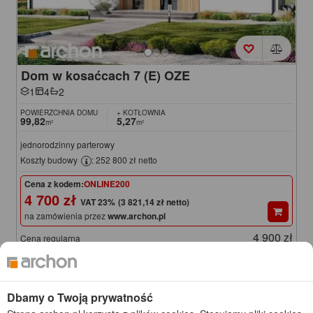
Dom w kosaćcach 7 (E) OZE
1
4
2
POWIERZCHNIA DOMU
+ KOTŁOWNIA
99,82
5,27
m²
m²
jednorodzinny parterowy
Koszty budowy
: 252 800 zł netto
Cena z kodem:
ONLINE200
4 700 zł
(3 821,14 zł netto)
na zamówienia przez
www.archon.pl
4 900 zł
Cena regularna
Najniższa cena z 30 dni przed obniżką
4 650 zł
KOD: ONLINE200
Dbamy o Twoją prywatność