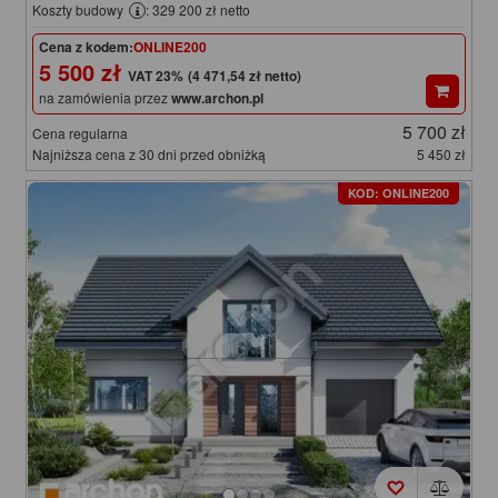
Koszty budowy
: 329 200 zł netto
Cena z kodem:
ONLINE200
5 500 zł
(4 471,54 zł netto)
na zamówienia przez
www.archon.pl
5 700 zł
Cena regularna
Najniższa cena z 30 dni przed obniżką
5 450 zł
KOD: ONLINE200