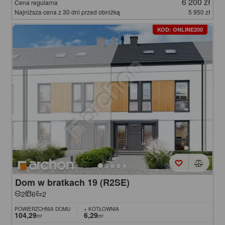
6 200 zł
Cena regularna
Najniższa cena z 30 dni przed obniżką
5 950 zł
KOD: ONLINE200
Dom w bratkach 19 (R2SE)
2
6
2
POWIERZCHNIA DOMU
+ KOTŁOWNIA
104,29
6,29
m²
m²