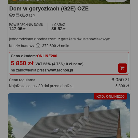
Dom w goryczkach (G2E) OZE
2
6
2
2
POWIERZCHNIA DOMU
+ GARAŻ
147,05
35,52
m²
m²
jednorodzinny z poddaszem, z garażem dwustanowiskowym
Koszty budowy
: 372 600 zł netto
Cena z kodem:
ONLINE200
5 850 zł
(4 756,10 zł netto)
na zamówienia przez
www.archon.pl
6 050 zł
Cena regularna
Najniższa cena z 30 dni przed obniżką
5 800 zł
KOD: ONLINE200