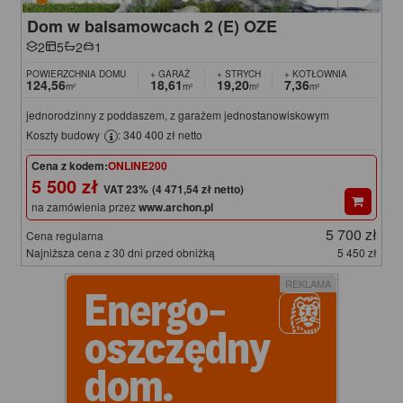
Dom w balsamowcach 2 (E) OZE
2
5
2
1
POWIERZCHNIA DOMU
+ GARAŻ
+ STRYCH
+ KOTŁOWNIA
124,56
18,61
19,20
7,36
m²
m²
m²
m²
jednorodzinny z poddaszem, z garażem jednostanowiskowym
Koszty budowy
: 340 400 zł netto
Cena z kodem:
ONLINE200
5 500 zł
(4 471,54 zł netto)
na zamówienia przez
www.archon.pl
5 700 zł
Cena regularna
Najniższa cena z 30 dni przed obniżką
5 450 zł
REKLAMA