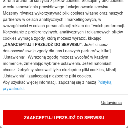
Strona archon.pl korzysta z plików cookies. Stosujemy pliki cookies
w celu zapewnienia prawidłowego funkcjonowania serwisu.
Możemy również wykorzystywać pliki cookies własne oraz naszych
partnerów w celach analitycznych i marketingowych, w
szczególności w celach personalizacji reklam do Twoich preferencji.
Korzystanie z preferencyjnych, analitycznych i reklamowych plików
cookies wymaga zgody, którą możesz wyrazić, klikając
„ZAAKCEPTUJ I PRZEJDŹ DO SERWISU”
. Jeżeli chcesz
dostosować swoje zgody dla nas i naszych partnerów, kliknij
„Ustawienia”. Wyrażoną zgodę możesz wycofać w każdym
momencie, zmieniając wybrane ustawienia. Jeżeli natomiast
chcesz, żebyśmy stosowali tylko niezbędne pliki cookies, kliknij
Dom w daturach
„Ustawienia” i zaakceptuj niezbędne pliki cookies.
2
6
2
2
Aby uzyskać więcej informacji, zapoznaj się z naszą
Polityką
POWIERZCHNIA DOMU
+ GARAŻ
+ STRYCH
+ KOTŁOWNIA
prywatności
.
173,76
35,53
21,68
8,01
m²
m²
m²
m²
jednorodzinny z poddaszem, z garażem dwustanowiskowym
Ustawienia
Koszty budowy
: 460 700 zł netto
Cena z kodem:
ONLINE200
ZAAKCEPTUJ I PRZEJDŹ DO SERWISU
6 140 zł
(4 991,87 zł netto)