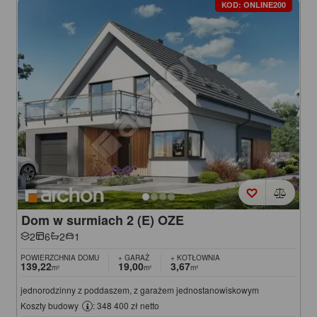
KOD: ONLINE200
Dom w surmiach 2 (E) OZE
2
6
2
1
POWIERZCHNIA DOMU
+ GARAŻ
+ KOTŁOWNIA
139,22
19,00
3,67
m²
m²
m²
jednorodzinny z poddaszem, z garażem jednostanowiskowym
Koszty budowy
: 348 400 zł netto