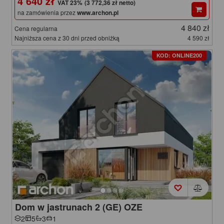
4 640 zł
(3 772,36 zł netto)
na zamówienia przez
www.archon.pl
4 840 zł
Cena regularna
Najniższa cena z 30 dni przed obniżką
4 590 zł
KOD: ONLINE200
Dom w jastrunach 2 (GE) OZE
2
5
3
1