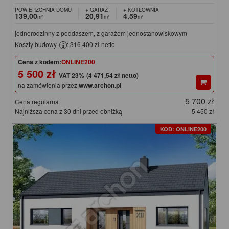
POWIERZCHNIA DOMU
+ GARAŻ
+ KOTŁOWNIA
139,00
20,91
4,59
m²
m²
m²
jednorodzinny z poddaszem, z garażem jednostanowiskowym
Koszty budowy
: 316 400 zł netto
Cena z kodem:
ONLINE200
5 500 zł
(4 471,54 zł netto)
na zamówienia przez
www.archon.pl
5 700 zł
Cena regularna
Najniższa cena z 30 dni przed obniżką
5 450 zł
KOD: ONLINE200