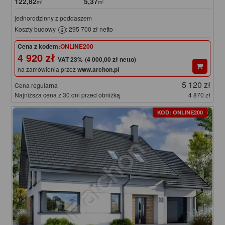
122,82
5,37
m²
m²
jednorodzinny z poddaszem
Koszty budowy
: 295 700 zł netto
Cena z kodem:
ONLINE200
4 920 zł
(4 000,00 zł netto)
na zamówienia przez
www.archon.pl
5 120 zł
Cena regularna
Najniższa cena z 30 dni przed obniżką
4 870 zł
KOD: ONLINE200