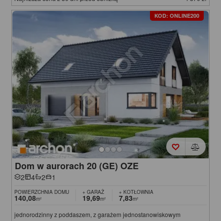
KOD: ONLINE200
Dom w aurorach 20 (GE) OZE
2
4
2
1
POWIERZCHNIA DOMU
+ GARAŻ
+ KOTŁOWNIA
140,08
19,69
7,83
m²
m²
m²
jednorodzinny z poddaszem, z garażem jednostanowiskowym