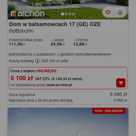
Dom w balsamowcach 17 (GE) OZE
2
5
2
1
POWIERZCHNIA DOMU
+ GARAŻ
+ STRYCH
111,36
24,56
12,88
m²
m²
m²
jednorodzinny z poddaszem, z garażem jednostanowiskowym
Koszty budowy
: 323 100 zł netto
Cena z kodem:
ONLINE200
5 100 zł
(4 146,34 zł netto)
na zamówienia przez
www.archon.pl
5 300 zł
Cena regularna
Najniższa cena z 30 dni przed obniżką
5 050 zł
KOD: ONLINE200