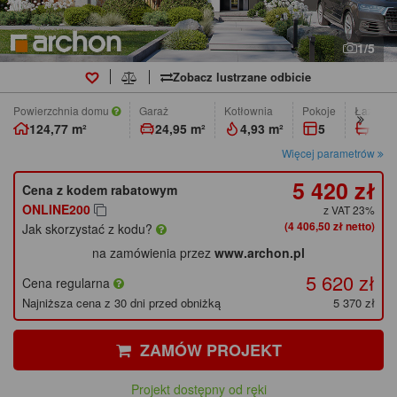
1/5
Zobacz lustrzane odbicie
Powierzchnia domu
Garaż
Kotłownia
pokoje
łazienk
124,77 m²
24,95 m²
4,93 m²
5
2
Więcej parametrów
5 420 zł
Cena z kodem rabatowym
ONLINE200
z VAT 23%
(4 406,50 zł netto)
Jak skorzystać z kodu?
na zamówienia przez
www.archon.pl
5 620 zł
Cena regularna
Najniższa cena z 30 dni przed obniżką
5 370 zł
ZAMÓW PROJEKT
Projekt dostępny od ręki