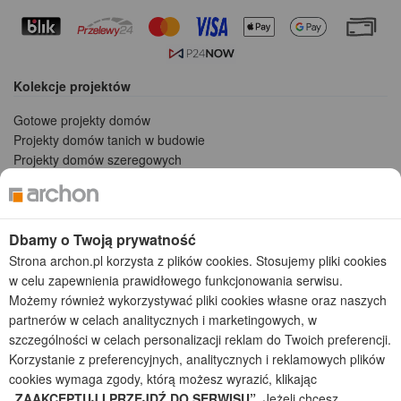
Kolekcje projektów
Gotowe projekty domów
Projekty domów tanich w budowie
Projekty domów szeregowych
Projekty małych domów (do 150 m2)
Projekty domów wielorodzinnych
Projekty domów bliźniaczych
Dbamy o Twoją prywatność
Projekty domów nowoczesnych
Projekty domów parterowych
Strona archon.pl korzysta z plików cookies. Stosujemy pliki cookies
w celu zapewnienia prawidłowego funkcjonowania serwisu.
2026 © ARCHON+ Biuro Projektów - Tradycyjne i nowoczesne gotowe
Możemy również wykorzystywać pliki cookies własne oraz naszych
projekty domów - autorska pracownia architektoniczna założona w 1990r.
partnerów w celach analitycznych i marketingowych, w
przez arch. Barbarę Mendel
szczególności w celach personalizacji reklam do Twoich preferencji.
Z uwagi na ciągłe doskonalenie procesu powstawania projektów (zgodnie z
Korzystanie z preferencyjnych, analitycznych i reklamowych plików
normą ISO 9001), prezentowane na stronie projekty domów mogą
cookies wymaga zgody, którą możesz wyrazić, klikając
nieznacznie różnić się od dokumentacji technicznej.
„ZAAKCEPTUJ I PRZEJDŹ DO SERWISU”
. Jeżeli chcesz