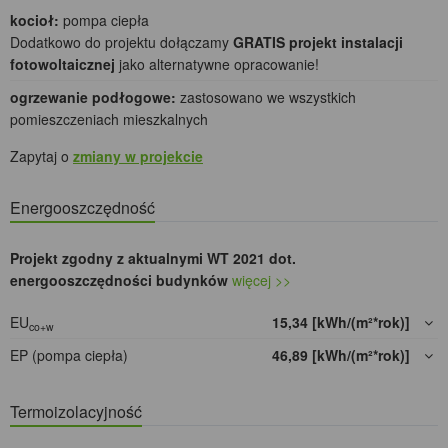
kocioł:
pompa ciepła
Dodatkowo do projektu dołączamy
GRATIS projekt instalacji
fotowoltaicznej
jako alternatywne opracowanie!
ogrzewanie podłogowe:
zastosowano we wszystkich
pomieszczeniach mieszkalnych
Zapytaj o
zmiany w projekcie
Energooszczędność
Projekt zgodny z aktualnymi WT 2021 dot.
energooszczędności budynków
więcej >>
EU
15,34 [kWh/(m²*rok)]
co+w
EP (pompa ciepła)
46,89 [kWh/(m²*rok)]
Termoizolacyjność