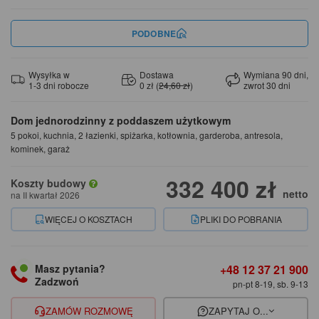
PODOBNE
Wysyłka w
Dostawa
Wymiana 90 dni,
1-3 dni robocze
0 zł (
24,60 zł
)
zwrot 30 dni
Dom jednorodzinny z poddaszem użytkowym
5 pokoi, kuchnia, 2 łazienki, spiżarka, kotłownia, garderoba, antresola,
kominek, garaż
332 400 zł
Koszty budowy
netto
na II kwartał 2026
WIĘCEJ O KOSZTACH
PLIKI DO POBRANIA
+48 12 37 21 900
Masz pytania?
Zadzwoń
pn-pt 8-19, sb. 9-13
ZAMÓW ROZMOWĘ
ZAPYTAJ O...