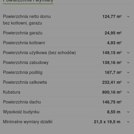
Powierzchnia netto domu
124,77
m²
bez kotłowni, garażu
Powierzchnia garażu
24,95
m²
Powierzchnia kotłowni
4,93
m²
Powierzchnia użytkowa (bez schodów)
149,15
m²
Powierzchnia zabudowy
139,16
m²
Powierzchnia podłóg
167,7
m²
Powierzchnia całkowita
232,41
m²
Kubatura
800,16
m³
Powierzchnia dachu
146,75
m²
Wysokość budynku
8,55
m
Minimalne wymiary działki
21,5 x 19,5
m