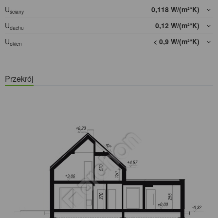
U
0,118 W/(m²*K)
ściany
U
0,12 W/(m²*K)
dachu
U
< 0,9 W/(m²*K)
okien
Przekrój