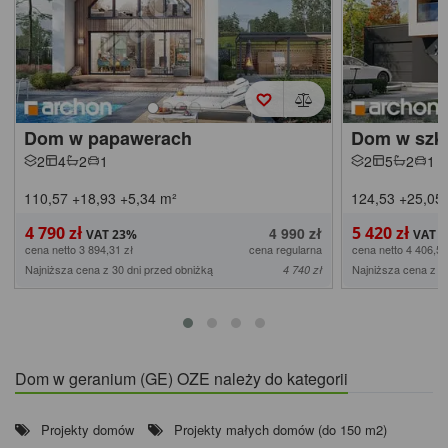
Dom w papawerach
Dom w szka
2
4
2
1
2
5
2
1
110,57
+18,93
+5,34
m²
124,53
+25,05
4 790 zł
5 420 zł
4 990 zł
cena netto 3 894,31 zł
cena regularna
cena netto 4 406,50
Najniższa cena z 30 dni przed obniżką
Najniższa cena z 3
4 740 zł
Dom w geranium (GE) OZE należy do kategorii
Projekty domów
Projekty małych domów (do 150 m2)