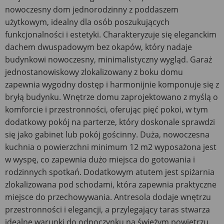
nowoczesny dom jednorodzinny z poddaszem
użytkowym, idealny dla osób poszukujących
funkcjonalności i estetyki. Charakteryzuje się eleganckim
dachem dwuspadowym bez okapów, który nadaje
budynkowi nowoczesny, minimalistyczny wygląd. Garaż
jednostanowiskowy zlokalizowany z boku domu
zapewnia wygodny dostęp i harmonijnie komponuje się z
bryłą budynku. Wnętrze domu zaprojektowano z myślą o
komforcie i przestronności, oferując pięć pokoi, w tym
dodatkowy pokój na parterze, który doskonale sprawdzi
się jako gabinet lub pokój gościnny. Duża, nowoczesna
kuchnia o powierzchni minimum 12 m2 wyposażona jest
w wyspę, co zapewnia dużo miejsca do gotowania i
rodzinnych spotkań. Dodatkowym atutem jest spiżarnia
zlokalizowana pod schodami, która zapewnia praktyczne
miejsce do przechowywania. Antresola dodaje wnętrzu
przestronności i elegancji, a przylegający taras stwarza
idealne warunki do odpoczynku na świeżym powietrzu.