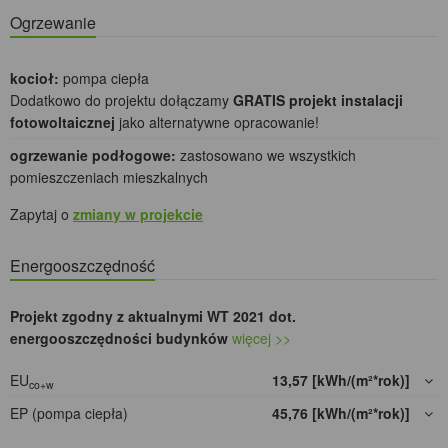
Ogrzewanie
kocioł:
pompa ciepła
Dodatkowo do projektu dołączamy
GRATIS projekt instalacji
fotowoltaicznej
jako alternatywne opracowanie!
ogrzewanie podłogowe:
zastosowano we wszystkich
pomieszczeniach mieszkalnych
Zapytaj o
zmiany w projekcie
Energooszczędność
Projekt zgodny z aktualnymi WT 2021 dot.
energooszczędności budynków
więcej >>
EU
13,57 [kWh/(m²*rok)]
co+w
EP (pompa ciepła)
45,76 [kWh/(m²*rok)]