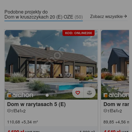
Podobne projekty do
Dom w kruszczykach 20 (E) OZE
(50)
Zobacz wszystkie
KOD: ONLINE200
Dom w rarytasach 5 (E)
Dom w rary
1
4
2
1
4
2
110,68
+5,34
m²
89,85
+4,56
m²
4 690 zł
4 640 zł
4 890 zł