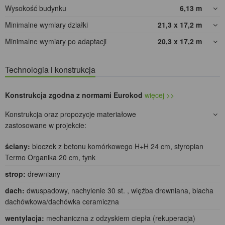
Wysokość budynku
6,13
m
Minimalne wymiary działki
21,3 x 17,2
m
Minimalne wymiary po adaptacji
20,3 x 17,2
m
Technologia i konstrukcja
Konstrukcja zgodna z normami Eurokod
więcej >>
Konstrukcja oraz propozycje materiałowe
zastosowane w projekcie:
ściany:
bloczek z betonu komórkowego H+H 24 cm, styropian
Termo Organika 20 cm, tynk
strop:
drewniany
dach:
dwuspadowy, nachylenie 30 st. , więźba drewniana, blacha
dachówkowa/dachówka ceramiczna
wentylacja:
mechaniczna z odzyskiem ciepła (rekuperacja)