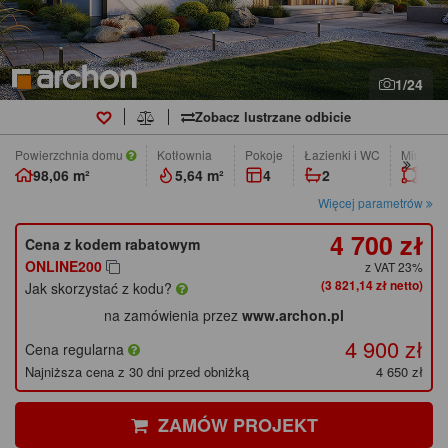
1/24
Zobacz lustrzane odbicie
Powierzchnia domu
Kotłownia
pokoje
łazienki i WC
Min. wym
98,06 m²
5,64 m²
4
2
21,3
Więcej parametrów
4 700 zł
Cena z kodem rabatowym
ONLINE200
z VAT 23%
(3 821,14 zł netto)
Jak skorzystać z kodu?
na zamówienia przez
www.archon.pl
4 900 zł
Cena regularna
Najniższa cena z 30 dni przed obniżką
4 650 zł
ZAMÓW PROJEKT