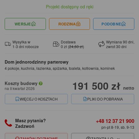
Projekt dostępny od ręki
WERSJE
RODZINA
PODOBNE
Wysyłka w
Dostawa
Wymiana 90 dni,
1-3 dni robocze
0 zł (
24,60 zł
)
zwrot 30 dni
Dom jednorodzinny parterowy
4 pokoje, kuchnia, łazienka, spiżarka, toaleta, kotłownia, kominek
191 500 zł
Koszty budowy
netto
na II kwartał 2026
WIĘCEJ O KOSZTACH
PLIKI DO POBRANIA
+48 12 37 21 900
Masz pytania?
Zadzwoń
pn-pt 8-19, sb. 9-13
ZAMÓW ROZMOWĘ
ZAPYTAJ O...