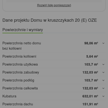
Dane projektu Domu w kruszczykach 20 (E) OZE
Powierzchnie i wymiary
Powierzchnia netto domu
98,06
m²
bez kotłowni
Powierzchnia kotłowni
5,64
m²
Powierzchnia użytkowa
103,7
m²
Powierzchnia zabudowy
132,03
m²
Powierzchnia podłóg
103,7
m²
Powierzchnia całkowita
132,03
m²
Kubatura
632,01
m³
Powierzchnia dachu
151,91
m²