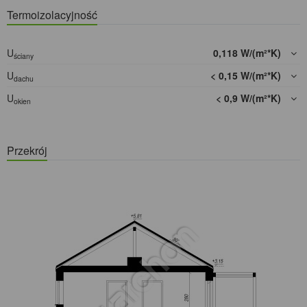
Termoizolacyjność
U
0,118 W/(m²*K)
ściany
U
< 0,15 W/(m²*K)
dachu
U
< 0,9 W/(m²*K)
okien
Przekrój