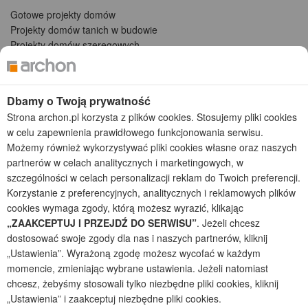
Gotowe projekty domów
Projekty domów tanich w budowie
Projekty domów szeregowych
Projekty małych domów (do 150 m2)
Projekty domów wielorodzinnych
Projekty domów bliźniaczych
Dbamy o Twoją prywatność
Projekty domów nowoczesnych
Strona archon.pl korzysta z plików cookies. Stosujemy pliki cookies
Projekty domów parterowych
w celu zapewnienia prawidłowego funkcjonowania serwisu.
Możemy również wykorzystywać pliki cookies własne oraz naszych
2026 © ARCHON+ Biuro Projektów - Tradycyjne i nowoczesne gotowe
partnerów w celach analitycznych i marketingowych, w
projekty domów - autorska pracownia architektoniczna założona w 1990r.
przez arch. Barbarę Mendel
szczególności w celach personalizacji reklam do Twoich preferencji.
Z uwagi na ciągłe doskonalenie procesu powstawania projektów (zgodnie z
Korzystanie z preferencyjnych, analitycznych i reklamowych plików
normą ISO 9001), prezentowane na stronie projekty domów mogą
cookies wymaga zgody, którą możesz wyrazić, klikając
nieznacznie różnić się od dokumentacji technicznej.
„ZAAKCEPTUJ I PRZEJDŹ DO SERWISU”
. Jeżeli chcesz
Informujemy, iż w celu optymalizacji treści dostępnych w naszym sklepie,
dostosować swoje zgody dla nas i naszych partnerów, kliknij
dostosowania ich do Państwa indywidualnych potrzeb korzystamy z
„Ustawienia”. Wyrażoną zgodę możesz wycofać w każdym
informacji zapisanych za pomocą plików cookies na urządzeniach
momencie, zmieniając wybrane ustawienia. Jeżeli natomiast
końcowych użytkowników. Pliki cookies użytkownik może kontrolować za
chcesz, żebyśmy stosowali tylko niezbędne pliki cookies, kliknij
pomocą ustawień swojej przeglądarki internetowej. Dalsze korzystanie z
„Ustawienia” i zaakceptuj niezbędne pliki cookies.
naszego serwisu internetowego, bez zmiany ustawień przeglądarki