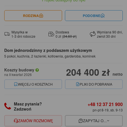
RODZINA
PODOBNE
Wysyłka w
Dostawa
Wymiana 90 dni,
1-3 dni robocze
0 zł (
24,60 zł
)
zwrot 30 dni
Dom jednorodzinny z poddaszem użytkowym
5 pokoi, kuchnia, 2 łazienki, kotłownia, garderoba, kominek
204 400 zł
Koszty budowy
netto
na II kwartał 2026
WIĘCEJ O KOSZTACH
PLIKI DO POBRANIA
+48 12 37 21 900
Masz pytania?
Zadzwoń
pn-pt 8-19, sb. 9-13
ZAMÓW ROZMOWĘ
ZAPYTAJ O...