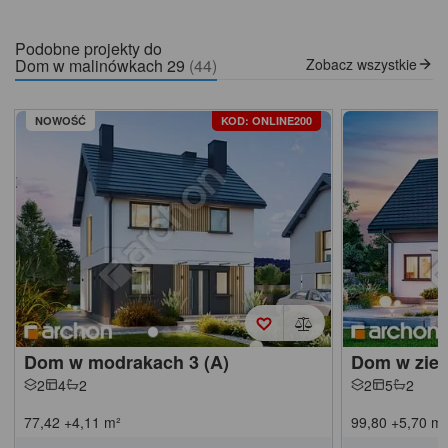
Podobne projekty do
Dom w malinówkach 29
(44)
Zobacz wszystkie
NOWOŚĆ
KOD: ONLINE200
Dom w modrakach 3 (A)
Dom w zieli
2
4
2
2
5
2
77,42
+4,11
m²
99,80
+5,70
m²