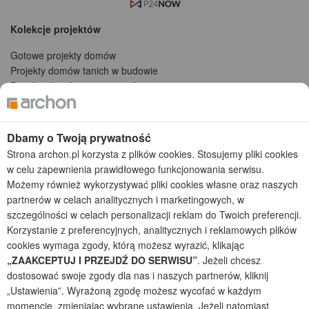
Kolekcje projektów
Gotowe projekty domów
Projekty domów tanich w budowie
Projekty domów szeregowych
Projekty małych domów (do 150 m2)
Projekty domów wielorodzinnych
Projekty domów bliźniaczych
Dbamy o Twoją prywatność
Projekty domów nowoczesnych
Strona archon.pl korzysta z plików cookies. Stosujemy pliki cookies
Projekty domów parterowych
w celu zapewnienia prawidłowego funkcjonowania serwisu.
Możemy również wykorzystywać pliki cookies własne oraz naszych
2026 © ARCHON+ Biuro Projektów - Tradycyjne i nowoczesne gotowe
partnerów w celach analitycznych i marketingowych, w
projekty domów - autorska pracownia architektoniczna założona w 1990r.
szczególności w celach personalizacji reklam do Twoich preferencji.
przez arch. Barbarę Mendel
Korzystanie z preferencyjnych, analitycznych i reklamowych plików
Z uwagi na ciągłe doskonalenie procesu powstawania projektów (zgodnie z
normą ISO 9001), prezentowane na stronie projekty domów mogą
cookies wymaga zgody, którą możesz wyrazić, klikając
nieznacznie różnić się od dokumentacji technicznej.
„ZAAKCEPTUJ I PRZEJDŹ DO SERWISU”
. Jeżeli chcesz
dostosować swoje zgody dla nas i naszych partnerów, kliknij
Informujemy, iż w celu optymalizacji treści dostępnych w naszym sklepie,
„Ustawienia”. Wyrażoną zgodę możesz wycofać w każdym
dostosowania ich do Państwa indywidualnych potrzeb korzystamy z
informacji zapisanych za pomocą plików cookies na urządzeniach
momencie, zmieniając wybrane ustawienia. Jeżeli natomiast