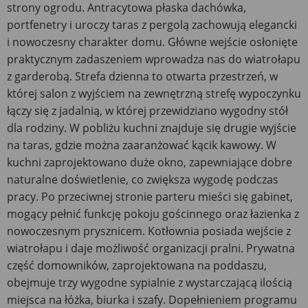
strony ogrodu. Antracytowa płaska dachówka,
portfenetry i uroczy taras z pergolą zachowują elegancki
i nowoczesny charakter domu. Główne wejście osłonięte
praktycznym zadaszeniem wprowadza nas do wiatrołapu
z garderobą. Strefa dzienna to otwarta przestrzeń, w
której salon z wyjściem na zewnętrzną strefę wypoczynku
łączy się z jadalnią, w której przewidziano wygodny stół
dla rodziny. W pobliżu kuchni znajduje się drugie wyjście
na taras, gdzie można zaaranżować kącik kawowy. W
kuchni zaprojektowano duże okno, zapewniające dobre
naturalne doświetlenie, co zwiększa wygodę podczas
pracy. Po przeciwnej stronie parteru mieści się gabinet,
mogący pełnić funkcję pokoju gościnnego oraz łazienka z
nowoczesnym prysznicem. Kotłownia posiada wejście z
wiatrołapu i daje możliwość organizacji pralni. Prywatna
część domowników, zaprojektowana na poddaszu,
obejmuje trzy wygodne sypialnie z wystarczającą ilością
miejsca na łóżka, biurka i szafy. Dopełnieniem programu