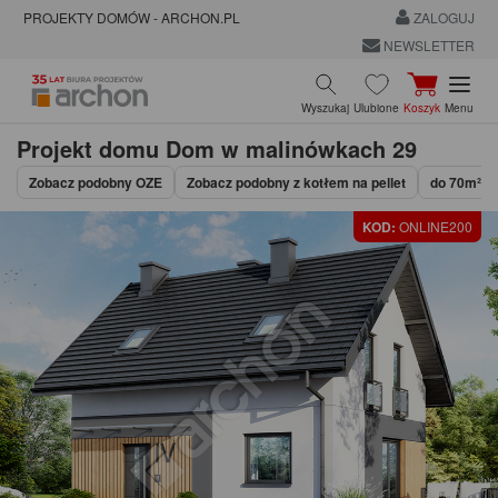
PROJEKTY DOMÓW - ARCHON.PL
ZALOGUJ
NEWSLETTER
Wyszukaj
Ulubione
Koszyk
Menu
Projekt domu
Dom w malinówkach 29
Zobacz podobny OZE
Zobacz podobny z kotłem na pellet
do 70m² z
KOD:
ONLINE200