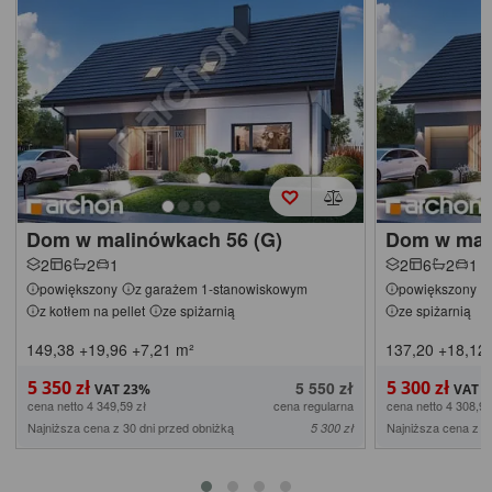
Dom w malinówkach 56 (G)
Dom w mal
2
6
2
1
2
6
2
1
powiększony
z garażem 1-stanowiskowym
powiększony
z kotłem na pellet
ze spiżarnią
ze spiżarnią
149,38
+19,96
+7,21
m²
137,20
+18,12
5 350 zł
5 300 zł
5 550 zł
cena netto 4 349,59 zł
cena regularna
cena netto 4 308,94
Najniższa cena z 30 dni przed obniżką
Najniższa cena z 3
5 300 zł