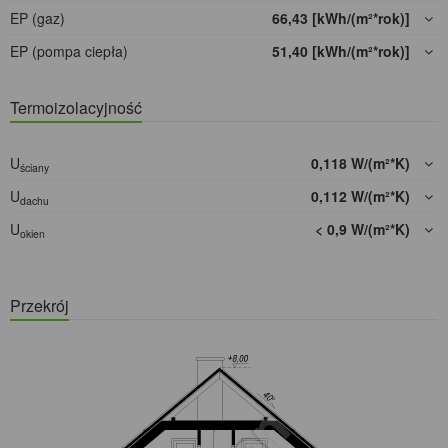
EP (gaz)
66,43 [kWh/(m²*rok)]
EP (pompa ciepła)
51,40 [kWh/(m²*rok)]
Termoizolacyjność
U
0,118 W/(m²*K)
ściany
U
0,112 W/(m²*K)
dachu
U
< 0,9 W/(m²*K)
okien
Przekrój