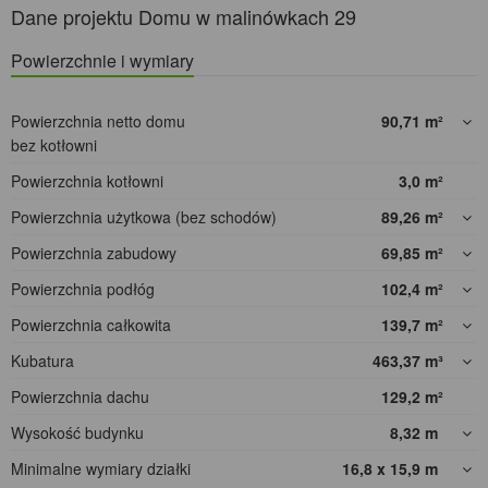
Dane projektu Domu w malinówkach 29
Powierzchnie i wymiary
Powierzchnia netto domu
90,71
m²
bez kotłowni
Powierzchnia kotłowni
3,0
m²
Powierzchnia użytkowa (bez schodów)
89,26
m²
Powierzchnia zabudowy
69,85
m²
Powierzchnia podłóg
102,4
m²
Powierzchnia całkowita
139,7
m²
Kubatura
463,37
m³
Powierzchnia dachu
129,2
m²
Wysokość budynku
8,32
m
Minimalne wymiary działki
16,8 x 15,9
m