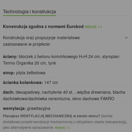
Technologia i konstrukcja
Konstrukcja zgodna z normami Eurokod
więcej >>
Konstrukcja oraz propozycje materiałowe
zastosowane w projekcie:
ściany:
bloczek z betonu komórkowego H+H 24 cm, styropian
Termo Organika 20 cm, tynk
strop:
płyta żelbetowa
ścianka kolankowa:
147 cm
dach:
dwuspadowy, nachylenie 40 st. , więźba drewniana, blacha
dachówkowa/dachówka ceramiczna, okno dachowe FAKRO
wentylacja:
grawitacyjna
Planujesz WENTYLACJĘ MECHANICZNĄ w swoim domu?
Zamów
dodatkowo projekt wentylacji mechanicznej z odzyskiem ciepła (rekuperacją),
jako alternatywne opracowanie.
więcej >>