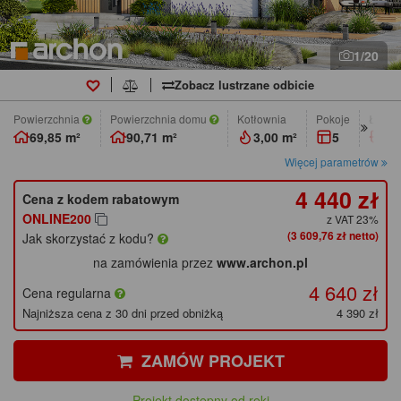
1/20
Zobacz lustrzane odbicie
Powierzchnia
Powierzchnia domu
Kotłownia
pokoje
łazie
69,85 m²
90,71 m²
3,00 m²
5
2
Więcej parametrów
4 440 zł
Cena z kodem rabatowym
ONLINE200
z VAT 23%
(3 609,76 zł netto)
Jak skorzystać z kodu?
na zamówienia przez
www.archon.pl
4 640 zł
Cena regularna
Najniższa cena z 30 dni przed obniżką
4 390 zł
ZAMÓW PROJEKT
Projekt dostępny od ręki