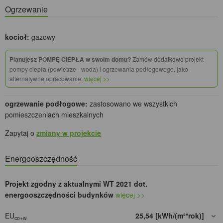
Ogrzewanie
kocioł:
gazowy
Planujesz POMPĘ CIEPŁA w swoim domu?
Zamów dodatkowo projekt
pompy ciepła (powietrze - woda) i ogrzewania podłogowego, jako
alternatywne opracowanie.
więcej >>
ogrzewanie podłogowe:
zastosowano we wszystkich
pomieszczeniach mieszkalnych
Zapytaj o
zmiany w projekcie
Energooszczędność
Projekt zgodny z aktualnymi WT 2021 dot.
energooszczędności budynków
więcej >>
EU
25,54 [kWh/(m²*rok)]
co+w