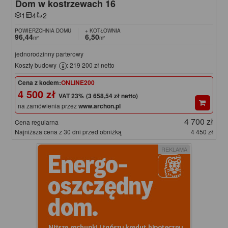
Dom w kostrzewach 16
1
4
2
POWIERZCHNIA DOMU
+ KOTŁOWNIA
96,44
6,50
m²
m²
jednorodzinny parterowy
Koszty budowy
: 219 200 zł netto
Cena z kodem:
ONLINE200
4 500 zł
(3 658,54 zł netto)
na zamówienia przez
www.archon.pl
4 700 zł
Cena regularna
Najniższa cena z 30 dni przed obniżką
4 450 zł
REKLAMA