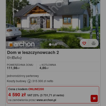
Dom w leszczynowcach 2
1
4
2
POWIERZCHNIA DOMU
+ KOTŁOWNIA
111,98
4,86
m²
m²
jednorodzinny parterowy
Koszty budowy
: 315 300 zł netto
Cena z kodem:
ONLINE200
4 590 zł
(3 731,71 zł netto)
na zamówienia przez
www.archon.pl