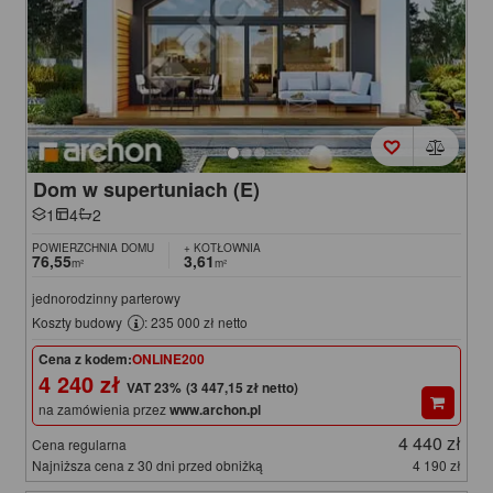
Dom w supertuniach (E)
1
4
2
POWIERZCHNIA DOMU
+ KOTŁOWNIA
76,55
3,61
m²
m²
jednorodzinny parterowy
Koszty budowy
: 235 000 zł netto
Cena z kodem:
ONLINE200
4 240 zł
(3 447,15 zł netto)
na zamówienia przez
www.archon.pl
4 440 zł
Cena regularna
Najniższa cena z 30 dni przed obniżką
4 190 zł