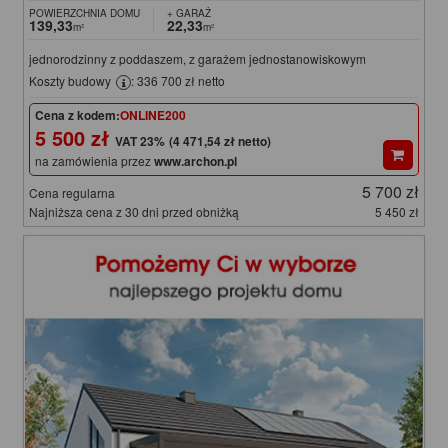
POWIERZCHNIA DOMU
+ GARAŻ
139,33
22,33
m²
m²
jednorodzinny z poddaszem, z garażem jednostanowiskowym
Koszty budowy
: 336 700 zł netto
Cena z kodem:
ONLINE200
5 500 zł
(4 471,54 zł netto)
na zamówienia przez
www.archon.pl
5 700 zł
Cena regularna
Najniższa cena z 30 dni przed obniżką
5 450 zł