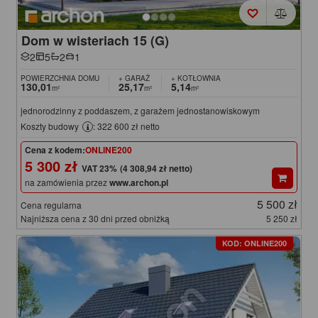
Dom w wisteriach 15 (G)
2
5
2
1
POWIERZCHNIA DOMU
+ GARAŻ
+ KOTŁOWNIA
130,01
25,17
5,14
m²
m²
m²
jednorodzinny z poddaszem, z garażem jednostanowiskowym
Koszty budowy
: 322 600 zł netto
Cena z kodem:
ONLINE200
5 300 zł
(4 308,94 zł netto)
na zamówienia przez
www.archon.pl
5 500 zł
Cena regularna
Najniższa cena z 30 dni przed obniżką
5 250 zł
KOD: ONLINE200