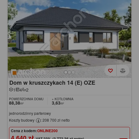
Dom w kruszczykach 14 (E) OZE
1
4
2
POWIERZCHNIA DOMU
+ KOTŁOWNIA
88,38
3,63
m²
m²
jednorodzinny parterowy
Koszty budowy
: 208 700 zł netto
Cena z kodem:
ONLINE200
4 640 zł
(3 772,36 zł netto)