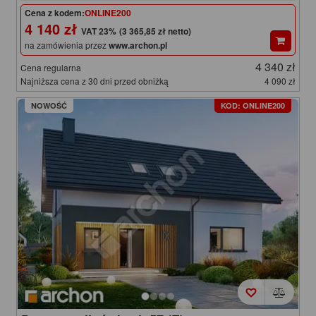
Cena z kodem:
ONLINE200
4 140 zł
(3 365,85 zł netto)
na zamówienia przez
www.archon.pl
4 340 zł
Cena regularna
Najniższa cena z 30 dni przed obniżką
4 090 zł
NOWOŚĆ
KOD: ONLINE200