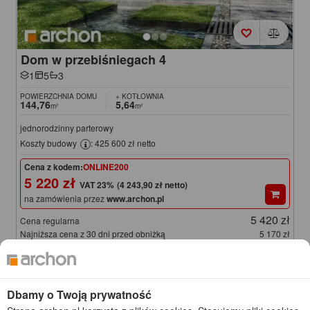
Dom w przebiśniegach 4
1
5
3
POWIERZCHNIA DOMU
+ KOTŁOWNIA
144,76
5,64
m²
m²
jednorodzinny parterowy
Koszty budowy
: 425 600 zł netto
Cena z kodem:
ONLINE200
5 220 zł
(4 243,90 zł netto)
na zamówienia przez
www.archon.pl
5 420 zł
Cena regularna
Najniższa cena z 30 dni przed obniżką
5 170 zł
KOD: ONLINE200
Dbamy o Twoją prywatność