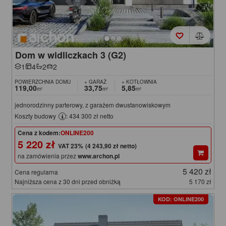
Dom w widliczkach 3 (G2)
1
4
2
2
POWIERZCHNIA DOMU
+ GARAŻ
+ KOTŁOWNIA
119,00
33,75
5,85
m²
m²
m²
jednorodzinny parterowy, z garażem dwustanowiskowym
Koszty budowy
: 434 300 zł netto
Cena z kodem:
ONLINE200
5 220 zł
(4 243,90 zł netto)
na zamówienia przez
www.archon.pl
5 420 zł
Cena regularna
Najniższa cena z 30 dni przed obniżką
5 170 zł
KOD: ONLINE200