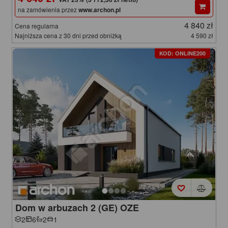
na zamówienia przez
www.archon.pl
4 840 zł
Cena regularna
Najniższa cena z 30 dni przed obniżką
4 590 zł
KOD: ONLINE200
Dom w arbuzach 2 (GE) OZE
2
6
2
1