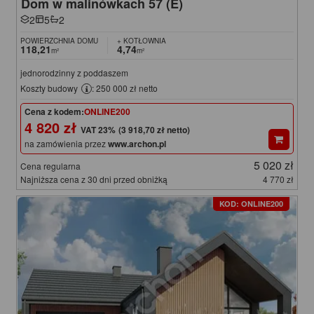
Dom w malinówkach 57 (E)
2
5
2
POWIERZCHNIA DOMU
+ KOTŁOWNIA
118,21
4,74
m²
m²
jednorodzinny z poddaszem
Koszty budowy
: 250 000 zł netto
Cena z kodem:
ONLINE200
4 820 zł
(3 918,70 zł netto)
na zamówienia przez
www.archon.pl
5 020 zł
Cena regularna
Najniższa cena z 30 dni przed obniżką
4 770 zł
KOD: ONLINE200