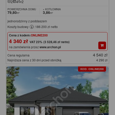
2
4
2
POWIERZCHNIA DOMU
+ KOTŁOWNIA
79,80
3,86
m²
m²
jednorodzinny z poddaszem
Koszty budowy
: 186 200 zł netto
Cena z kodem:
ONLINE200
4 340 zł
(3 528,46 zł netto)
na zamówienia przez
www.archon.pl
4 540 zł
Cena regularna
Najniższa cena z 30 dni przed obniżką
4 290 zł
KOD: ONLINE200