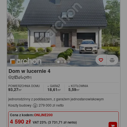
Dom w lucernie 4
2
4
2
1
POWIERZCHNIA DOMU
+ GARAŻ
+ KOTŁOWNIA
93,27
18,61
5,59
m²
m²
m²
jednorodzinny z poddaszem, z garażem jednostanowiskowym
Koszty budowy
: 279 000 zł netto
Cena z kodem:
ONLINE200
4 590 zł
(3 731,71 zł netto)