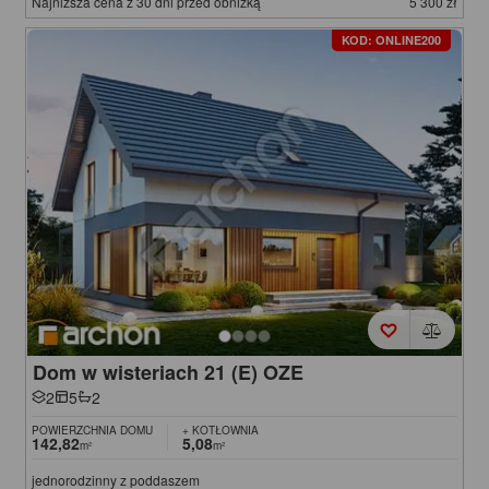
Najniższa cena z 30 dni przed obniżką
5 300 zł
KOD: ONLINE200
Dom w wisteriach 21 (E) OZE
2
5
2
POWIERZCHNIA DOMU
+ KOTŁOWNIA
142,82
5,08
m²
m²
jednorodzinny z poddaszem