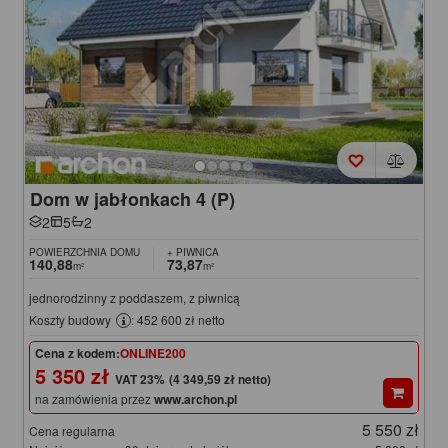
Dom w jabłonkach 4 (P)
2
5
2
POWIERZCHNIA DOMU
+ PIWNICA
140,88
73,87
m²
m²
jednorodzinny z poddaszem, z piwnicą
Koszty budowy
: 452 600 zł netto
Cena z kodem:
ONLINE200
5 350 zł
(4 349,59 zł netto)
na zamówienia przez
www.archon.pl
5 550 zł
Cena regularna