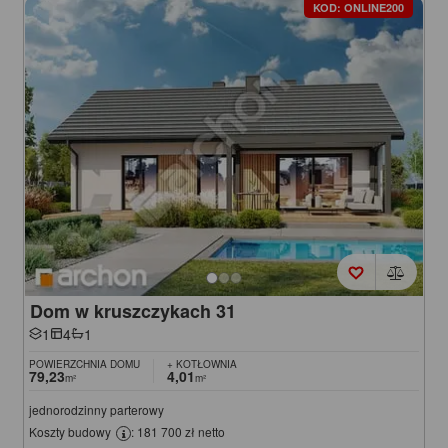
KOD: ONLINE200
Dom w kruszczykach 31
1
4
1
POWIERZCHNIA DOMU
+ KOTŁOWNIA
79,23
4,01
m²
m²
jednorodzinny parterowy
Koszty budowy
: 181 700 zł netto