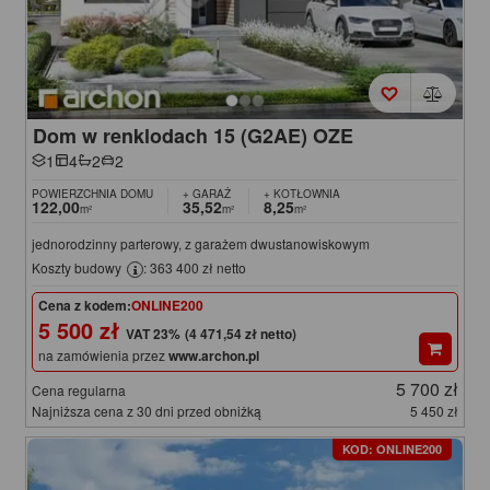
Dom w renklodach 15 (G2AE) OZE
1
4
2
2
POWIERZCHNIA DOMU
+ GARAŻ
+ KOTŁOWNIA
122,00
35,52
8,25
m²
m²
m²
jednorodzinny parterowy, z garażem dwustanowiskowym
Koszty budowy
: 363 400 zł netto
Cena z kodem:
ONLINE200
5 500 zł
(4 471,54 zł netto)
na zamówienia przez
www.archon.pl
5 700 zł
Cena regularna
Najniższa cena z 30 dni przed obniżką
5 450 zł
KOD: ONLINE200