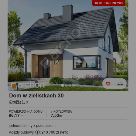
KOD: ONLINE200
Dom w zielistkach 30
2
4
2
POWIERZCHNIA DOMU
+ KOTŁOWNIA
96,17
7,53
m²
m²
jednorodzinny z poddaszem
Koszty budowy
: 210 700 zł netto