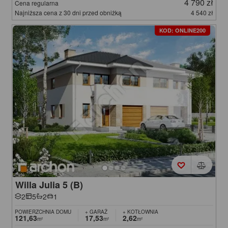
4 790 zł
Cena regularna
Najniższa cena z 30 dni przed obniżką
4 540 zł
KOD: ONLINE200
Willa Julia 5 (B)
2
5
2
1
POWIERZCHNIA DOMU
+ GARAŻ
+ KOTŁOWNIA
121,63
17,53
2,62
m²
m²
m²