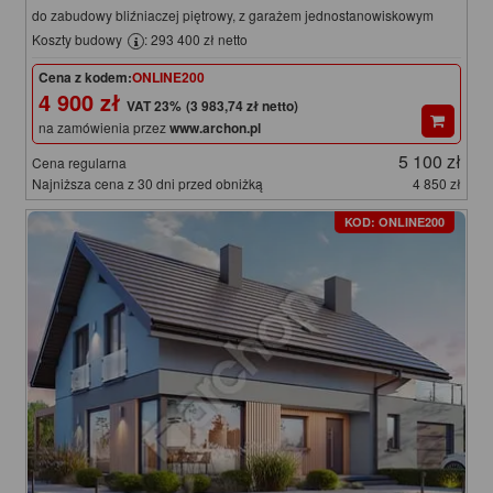
do zabudowy bliźniaczej piętrowy, z garażem jednostanowiskowym
Koszty budowy
: 293 400 zł netto
Cena z kodem:
ONLINE200
4 900 zł
(3 983,74 zł netto)
na zamówienia przez
www.archon.pl
5 100 zł
Cena regularna
Najniższa cena z 30 dni przed obniżką
4 850 zł
KOD: ONLINE200