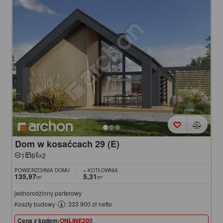
Dom w kosaćcach 29 (E)
1
6
2
POWIERZCHNIA DOMU
+ KOTŁOWNIA
135,97
5,31
m²
m²
jednorodzinny parterowy
Koszty budowy
: 333 900 zł netto
Cena z kodem:
ONLINE200