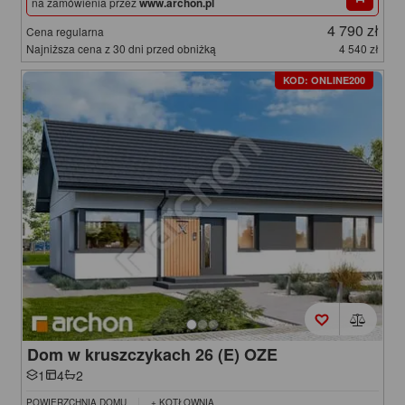
na zamówienia przez
www.archon.pl
4 790 zł
Cena regularna
Najniższa cena z 30 dni przed obniżką
4 540 zł
KOD: ONLINE200
Dom w kruszczykach 26 (E) OZE
1
4
2
POWIERZCHNIA DOMU
+ KOTŁOWNIA