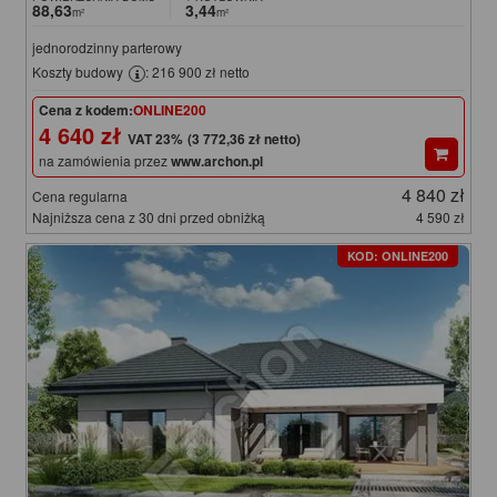
88,63
3,44
m²
m²
jednorodzinny parterowy
Koszty budowy
: 216 900 zł netto
Cena z kodem:
ONLINE200
4 640 zł
(3 772,36 zł netto)
na zamówienia przez
www.archon.pl
4 840 zł
Cena regularna
Najniższa cena z 30 dni przed obniżką
4 590 zł
KOD: ONLINE200