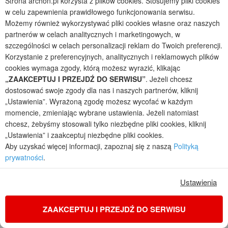
Strona archon.pl korzysta z plików cookies. Stosujemy pliki cookies
w celu zapewnienia prawidłowego funkcjonowania serwisu.
Możemy również wykorzystywać pliki cookies własne oraz naszych
partnerów w celach analitycznych i marketingowych, w
szczególności w celach personalizacji reklam do Twoich preferencji.
Korzystanie z preferencyjnych, analitycznych i reklamowych plików
cookies wymaga zgody, którą możesz wyrazić, klikając
„ZAAKCEPTUJ I PRZEJDŹ DO SERWISU”
. Jeżeli chcesz
dostosować swoje zgody dla nas i naszych partnerów, kliknij
„Ustawienia”. Wyrażoną zgodę możesz wycofać w każdym
momencie, zmieniając wybrane ustawienia. Jeżeli natomiast
Dom w balsamowcach 2 (AE) OZE
chcesz, żebyśmy stosowali tylko niezbędne pliki cookies, kliknij
2
5
2
1
„Ustawienia” i zaakceptuj niezbędne pliki cookies.
POWIERZCHNIA DOMU
+ GARAŻ
+ KOTŁOWNIA
Aby uzyskać więcej informacji, zapoznaj się z naszą
Polityką
144,68
18,95
6,76
m²
m²
m²
prywatności
.
jednorodzinny z poddaszem, z garażem jednostanowiskowym
Koszty budowy
: 346 900 zł netto
Ustawienia
Cena z kodem:
ONLINE200
5 550 zł
(4 512,20 zł netto)
ZAAKCEPTUJ I PRZEJDŹ DO SERWISU
na zamówienia przez
www.archon.pl