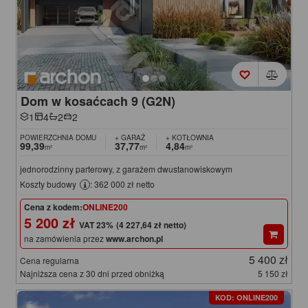
Dom w kosaćcach 9 (G2N)
1
4
2
2
POWIERZCHNIA DOMU
+ GARAŻ
+ KOTŁOWNIA
99,39
37,77
4,84
m²
m²
m²
jednorodzinny parterowy, z garażem dwustanowiskowym
Koszty budowy
: 362 000 zł netto
Cena z kodem:
ONLINE200
5 200 zł
(4 227,64 zł netto)
na zamówienia przez
www.archon.pl
5 400 zł
Cena regularna
Najniższa cena z 30 dni przed obniżką
5 150 zł
KOD: ONLINE200