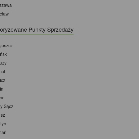
szawa
cław
oryzowane Punkty Sprzedaży
goszcz
ńsk
tuzy
cut
icz
in
ino
y Sącz
usz
tyn
nań