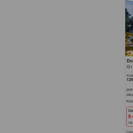
Do
1
POW
126
jed
dwu
Kos
Ce
5 
na
Cen