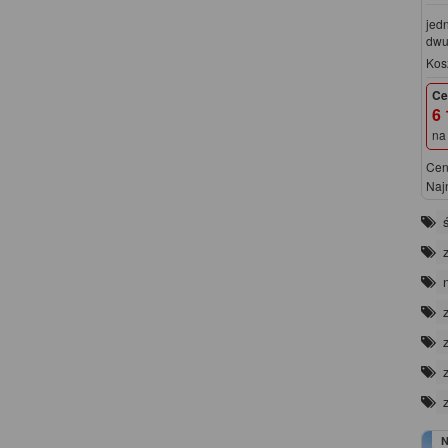
jed
dwu
Kos
Ce
6 
na
Cen
Naj