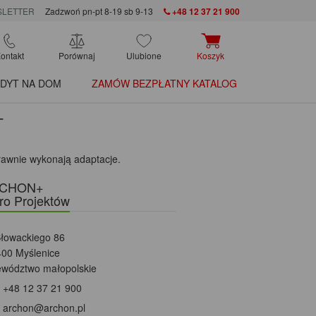
LETTER
Zadzwoń pn-pt 8-19 sb 9-13
+48 12 37 21 900
ontakt
Porównaj
Ulubione
Koszyk
DYT NA DOM
ZAMÓW BEZPŁATNY KATALOG
+
rawnie wykonają adaptacje.
CHON+
ro Projektów
Słowackiego 86
400 Myślenice
ewództwo małopolskie
+48 12 37 21 900
archon@archon.pl