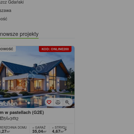
szcz Gdański
szawa
ość
nowsze projekty
NOWOŚĆ
KOD: ONLINE200
m w pastellach (G2E)
5
3
2
IERZCHNIA DOMU
+ GARAŻ
+ STRYCH
+ KOTŁOWNIA
,27
35,04
4,67
7,15
m²
m²
m²
m²