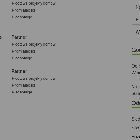
gotowe projekty domów
Na
formalności
adaptacje
Pr
Ws
e
Partner
gotowe projekty domów
God
formalności
adaptacje
Od p
Partner
W s
gotowe projekty domów
formalności
Na m
adaptacje
płat
Od
Sied
Łód
Poz