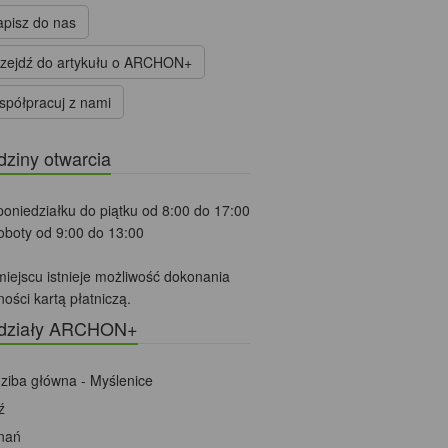
pisz do nas
zejdź do artykułu o ARCHON+
półpracuj z nami
ziny otwarcia
oniedziałku do piątku od 8:00 do 17:00
oboty od 9:00 do 13:00
iejscu istnieje możliwość dokonania
ności kartą płatniczą.
działy ARCHON+
ziba główna - Myślenice
ź
nań