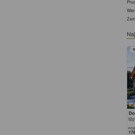
Pru
War
Zam
Naj
Do
2
POW
178