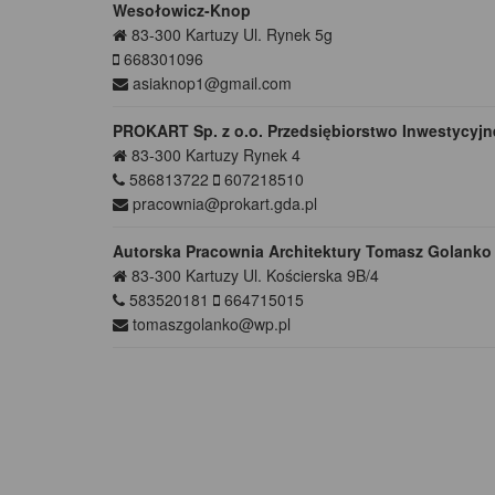
Wesołowicz-Knop
83-300
Kartuzy
Ul. Rynek 5g
668301096
asiaknop1@gmail.com
PROKART Sp. z o.o. Przedsiębiorstwo Inwestycyjn
83-300
Kartuzy
Rynek 4
586813722
607218510
pracownia@prokart.gda.pl
Autorska Pracownia Architektury Tomasz Golanko
83-300
Kartuzy
Ul. Kościerska 9B/4
583520181
664715015
tomaszgolanko@wp.pl