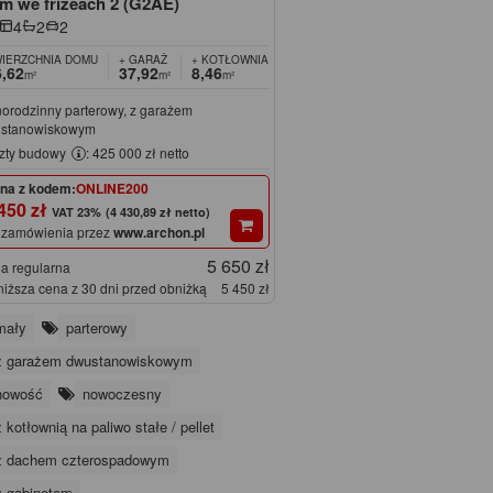
m we frizeach 2 (G2AE)
4
2
2
IERZCHNIA DOMU
+ GARAŻ
+ KOTŁOWNIA
,62
37,92
8,46
m²
m²
m²
norodzinny parterowy, z garażem
stanowiskowym
zty budowy
: 425 000 zł netto
na z kodem:
ONLINE200
450 zł
(4 430,89 zł netto)
 zamówienia przez
www.archon.pl
5 650 zł
a regularna
niższa cena z 30 dni przed obniżką
5 450 zł
mały
parterowy
z garażem dwustanowiskowym
nowość
nowoczesny
z kotłownią na paliwo stałe / pellet
z dachem czterospadowym
z gabinetem