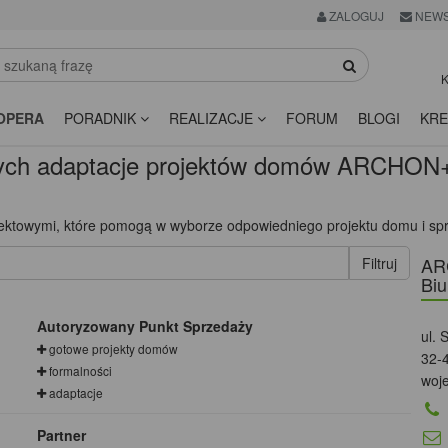
ZALOGUJ
NEWS
K
OPERA
PORADNIK
REALIZACJE
FORUM
BLOGI
KRE
ch adaptacje projektów domów ARCHON
jektowymi, które pomogą w wyborze odpowiedniego projektu domu i sp
AR
Biu
Autoryzowany Punkt Sprzedaży
ul. 
gotowe projekty domów
32-
formalności
woj
adaptacje
Partner