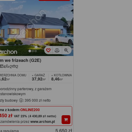
m we frizeach (G2E)
4
2
2
IERZCHNIA DOMU
+ GARAŻ
+ KOTŁOWNIA
,62
37,92
8,46
m²
m²
m²
norodzinny parterowy, z garażem
stanowiskowym
zty budowy
: 395 000 zł netto
na z kodem:
ONLINE200
450 zł
(4 430,89 zł netto)
 zamówienia przez
www.archon.pl
5 650 zł
a regularna