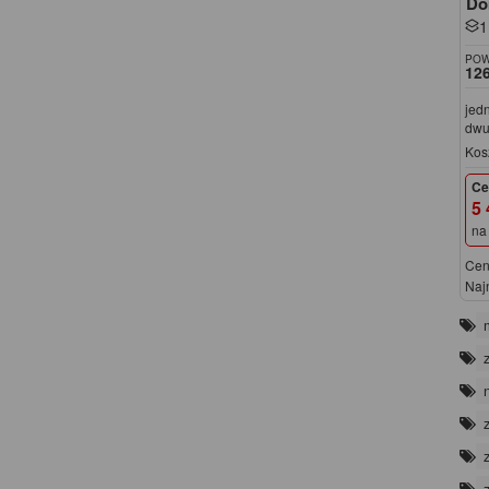
Do
1
POW
126
jed
dwu
Kos
Ce
5 
na
Cen
Naj