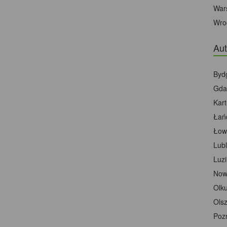
War
Wro
Aut
Byd
Gda
Kar
Łań
Łow
Lubl
Luz
Now
Olk
Olsz
Poz