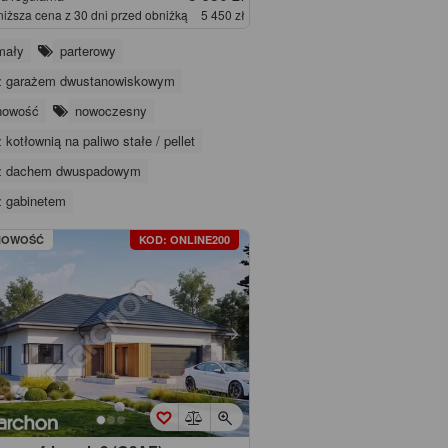
niższa cena z 30 dni przed obniżką
5 450 zł
mały
parterowy
z garażem dwustanowiskowym
nowość
nowoczesny
z kotłownią na paliwo stałe / pellet
z dachem dwuspadowym
z gabinetem
NOWOŚĆ
KOD: ONLINE200