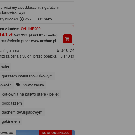
norodzinny z poddaszem, z garażem
stanowiskowym
zty budowy
: 499 000 zł netto
na z kodem:
ONLINE200
140 zł
(4 991,87 zł netto)
 zamówienia przez
www.archon.pl
6 340 zł
a regularna
niższa cena z 30 dni przed obniżką
6 140 zł
średni
z garażem dwustanowiskowym
nowość
nowoczesny
z kotłownią na paliwo stałe / pellet
z poddaszem
z dachem dwuspadowym
z gabinetem
NOWOŚĆ
KOD: ONLINE200