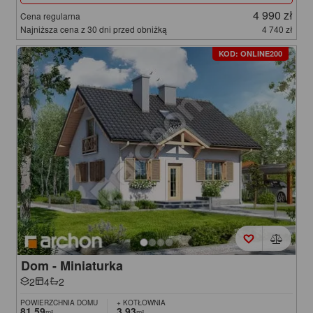
4 990 zł
Cena regularna
Najniższa cena z 30 dni przed obniżką
4 740 zł
KOD: ONLINE200
Dom - Miniaturka
2
4
2
POWIERZCHNIA DOMU
+ KOTŁOWNIA
81,59
3,93
m²
m²