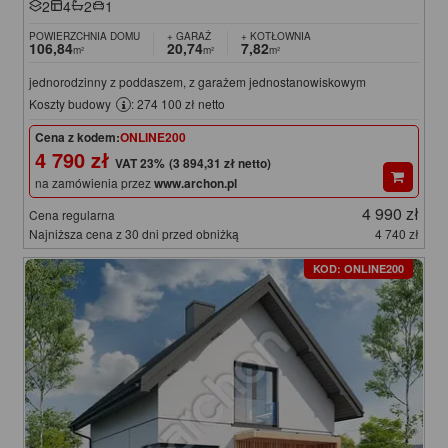
2
4
2
1
POWIERZCHNIA DOMU
+ GARAŻ
+ KOTŁOWNIA
106,84
20,74
7,82
m²
m²
m²
jednorodzinny z poddaszem, z garażem jednostanowiskowym
Koszty budowy
: 274 100 zł netto
Cena z kodem:
ONLINE200
4 790 zł
(3 894,31 zł netto)
na zamówienia przez
www.archon.pl
4 990 zł
Cena regularna
Najniższa cena z 30 dni przed obniżką
4 740 zł
KOD: ONLINE200