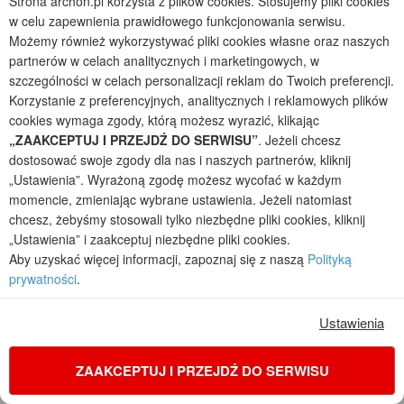
Strona archon.pl korzysta z plików cookies. Stosujemy pliki cookies
w celu zapewnienia prawidłowego funkcjonowania serwisu.
Możemy również wykorzystywać pliki cookies własne oraz naszych
partnerów w celach analitycznych i marketingowych, w
szczególności w celach personalizacji reklam do Twoich preferencji.
Korzystanie z preferencyjnych, analitycznych i reklamowych plików
cookies wymaga zgody, którą możesz wyrazić, klikając
„ZAAKCEPTUJ I PRZEJDŹ DO SERWISU”
. Jeżeli chcesz
dostosować swoje zgody dla nas i naszych partnerów, kliknij
„Ustawienia”. Wyrażoną zgodę możesz wycofać w każdym
momencie, zmieniając wybrane ustawienia. Jeżeli natomiast
chcesz, żebyśmy stosowali tylko niezbędne pliki cookies, kliknij
Dom w gunnerach
„Ustawienia” i zaakceptuj niezbędne pliki cookies.
2
4
2
1
Aby uzyskać więcej informacji, zapoznaj się z naszą
Polityką
prywatności
.
POWIERZCHNIA DOMU
+ GARAŻ
78,49
21,63
m²
m²
Ustawienia
jednorodzinny z poddaszem, z garażem jednostanowiskowym
Koszty budowy
: 239 600 zł netto
ZAAKCEPTUJ I PRZEJDŹ DO SERWISU
Cena z kodem:
ONLINE200
4 500 zł
(3 658,54 zł netto)