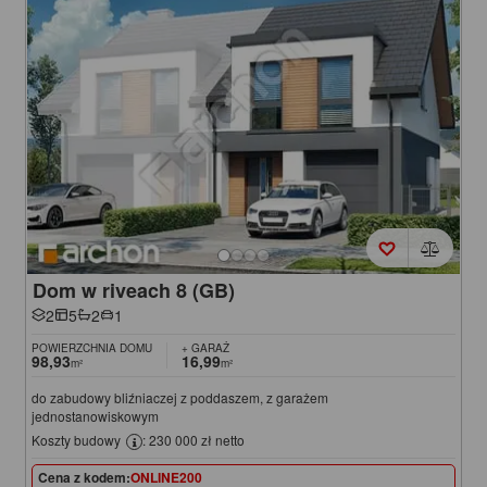
Dom w riveach 8 (GB)
2
5
2
1
POWIERZCHNIA DOMU
+ GARAŻ
98,93
16,99
m²
m²
do zabudowy bliźniaczej z poddaszem, z garażem
jednostanowiskowym
Koszty budowy
: 230 000 zł netto
Cena z kodem:
ONLINE200