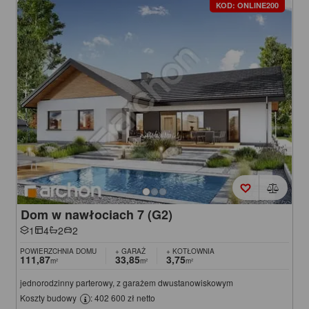
KOD: ONLINE200
Dom w nawłociach 7 (G2)
1
4
2
2
POWIERZCHNIA DOMU
+ GARAŻ
+ KOTŁOWNIA
111,87
33,85
3,75
m²
m²
m²
jednorodzinny parterowy, z garażem dwustanowiskowym
Koszty budowy
: 402 600 zł netto