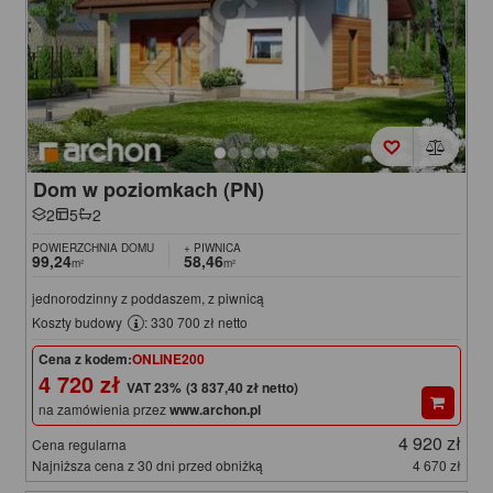
Dom w poziomkach (PN)
2
5
2
POWIERZCHNIA DOMU
+ PIWNICA
99,24
58,46
m²
m²
jednorodzinny z poddaszem, z piwnicą
Koszty budowy
: 330 700 zł netto
Cena z kodem:
ONLINE200
4 720 zł
(3 837,40 zł netto)
na zamówienia przez
www.archon.pl
4 920 zł
Cena regularna
Najniższa cena z 30 dni przed obniżką
4 670 zł