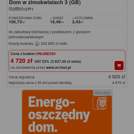
Dom w zimokwiatach 3 (GB)
2
5
2
1
POWIERZCHNIA DOMU
+ GARAŻ
+ KOTŁOWNIA
106,73
19,49
3,43
m²
m²
m²
do zabudowy bliźniaczej z poddaszem, z garażem
jednostanowiskowym
Koszty budowy
: 242 600 zł netto
Cena z kodem:
ONLINE200
4 720 zł
(3 837,40 zł netto)
na zamówienia przez
www.archon.pl
4 920 zł
Cena regularna
Najniższa cena z 30 dni przed obniżką
4 670 zł
REKLAMA