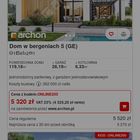
Dom w bergeniach 5 (GE)
1
4
2
1
POWIERZCHNIA DOMU
+ GARAŻ
+ KOTŁOWNIA
119,18
26,19
6,33
m²
m²
m²
jednorodzinny parterowy, z garażem jednostanowiskowym
Koszty budowy
: 362 000 zł netto
Cena z kodem:
ONLINE200
5 320 zł
(4 325,20 zł netto)
na zamówienia przez
www.archon.pl
5 520 zł
Cena regularna
Najniższa cena z 30 dni przed obniżką
5 270 zł
KOD: ONLINE200