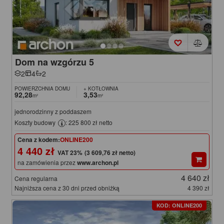
Dom na wzgórzu 5
2
4
2
POWIERZCHNIA DOMU
+ KOTŁOWNIA
92,28
3,53
m²
m²
jednorodzinny z poddaszem
Koszty budowy
: 225 800 zł netto
Cena z kodem:
ONLINE200
4 440 zł
(3 609,76 zł netto)
na zamówienia przez
www.archon.pl
4 640 zł
Cena regularna
Najniższa cena z 30 dni przed obniżką
4 390 zł
KOD: ONLINE200