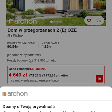
Dom w przegorzanach 2 (E) OZE
1
4
2
POWIERZCHNIA DOMU
+ KOTŁOWNIA
90,54
4,83
m²
m²
jednorodzinny parterowy
Koszty budowy
: 319 800 zł netto
Cena z kodem:
ONLINE200
4 640 zł
(3 772,36 zł netto)
na zamówienia przez
www.archon.pl
4 840 zł
Cena regularna
Najniższa cena z 30 dni przed obniżką
4 590 zł
KOD: ONLINE200
Dbamy o Twoją prywatność