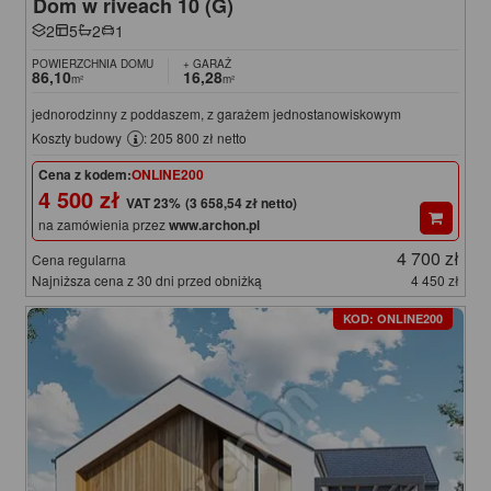
Dom w riveach 10 (G)
2
5
2
1
POWIERZCHNIA DOMU
+ GARAŻ
86,10
16,28
m²
m²
jednorodzinny z poddaszem, z garażem jednostanowiskowym
Koszty budowy
: 205 800 zł netto
Cena z kodem:
ONLINE200
4 500 zł
(3 658,54 zł netto)
na zamówienia przez
www.archon.pl
4 700 zł
Cena regularna
Najniższa cena z 30 dni przed obniżką
4 450 zł
KOD: ONLINE200