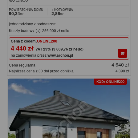
2
5
2
POWIERZCHNIA DOMU
+ KOTŁOWNIA
90,34
2,86
m²
m²
jednorodzinny z poddaszem
Koszty budowy
: 256 900 zł netto
Cena z kodem:
ONLINE200
4 440 zł
(3 609,76 zł netto)
na zamówienia przez
www.archon.pl
4 640 zł
Cena regularna
Najniższa cena z 30 dni przed obniżką
4 390 zł
KOD: ONLINE200