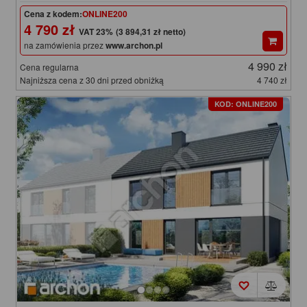
Cena z kodem:
ONLINE200
4 790 zł
(3 894,31 zł netto)
na zamówienia przez
www.archon.pl
4 990 zł
Cena regularna
Najniższa cena z 30 dni przed obniżką
4 740 zł
KOD: ONLINE200