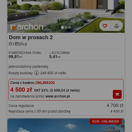
Dom w prosach 2
1
5
2
POWIERZCHNIA DOMU
+ KOTŁOWNIA
99,81
5,41
m²
m²
jednorodzinny parterowy
Koszty budowy
: 246 600 zł netto
Cena z kodem:
ONLINE200
4 500 zł
(3 658,54 zł netto)
na zamówienia przez
www.archon.pl
4 700 zł
Cena regularna
Najniższa cena z 30 dni przed obniżką
4 450 zł
KOD: ONLINE200