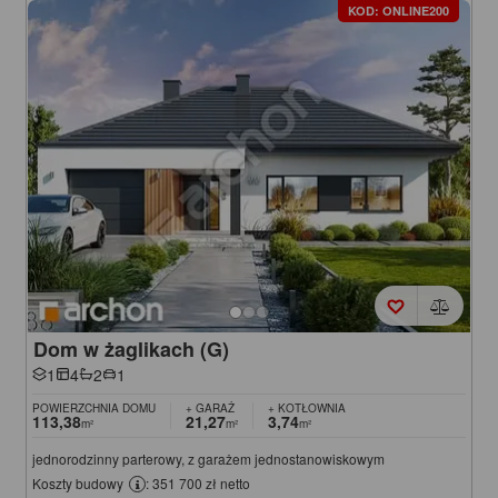
KOD: ONLINE200
Dom w żaglikach (G)
1
4
2
1
POWIERZCHNIA DOMU
+ GARAŻ
+ KOTŁOWNIA
113,38
21,27
3,74
m²
m²
m²
jednorodzinny parterowy, z garażem jednostanowiskowym
Koszty budowy
: 351 700 zł netto