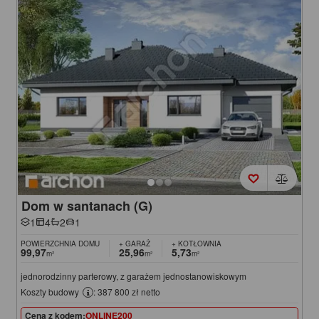
Dom w santanach (G)
1
4
2
1
POWIERZCHNIA DOMU
+ GARAŻ
+ KOTŁOWNIA
99,97
25,96
5,73
m²
m²
m²
jednorodzinny parterowy, z garażem jednostanowiskowym
Koszty budowy
: 387 800 zł netto
Cena z kodem:
ONLINE200