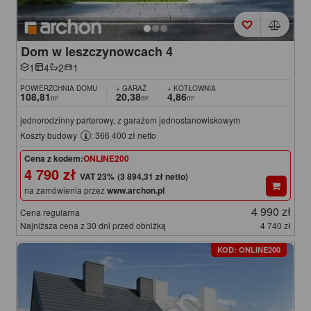
Dom w leszczynowcach 4
1
4
2
1
POWIERZCHNIA DOMU
+ GARAŻ
+ KOTŁOWNIA
108,81
20,38
4,86
m²
m²
m²
jednorodzinny parterowy, z garażem jednostanowiskowym
Koszty budowy
: 366 400 zł netto
Cena z kodem:
ONLINE200
4 790 zł
(3 894,31 zł netto)
na zamówienia przez
www.archon.pl
4 990 zł
Cena regularna
Najniższa cena z 30 dni przed obniżką
4 740 zł
KOD: ONLINE200