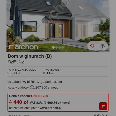
Dom w ginurach (B)
2
5
2
POWIERZCHNIA DOMU
+ KOTŁOWNIA
93,33
3,11
m²
m²
do zabudowy bliźniaczej z poddaszem
Koszty budowy
: 207 900 zł netto
Cena z kodem:
ONLINE200
4 440 zł
(3 609,76 zł netto)
na zamówienia przez
www.archon.pl
4 640 zł
Cena regularna