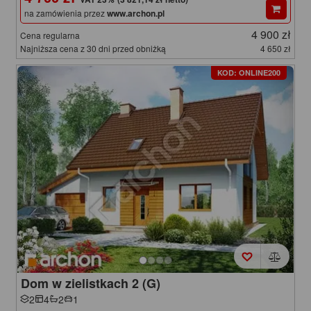
na zamówienia przez
www.archon.pl
4 900 zł
Cena regularna
Najniższa cena z 30 dni przed obniżką
4 650 zł
KOD: ONLINE200
Dom w zielistkach 2 (G)
2
4
2
1