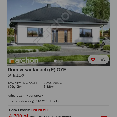
Dom w santanach (E) OZE
1
4
2
POWIERZCHNIA DOMU
+ KOTŁOWNIA
100,13
5,86
m²
m²
jednorodzinny parterowy
Koszty budowy
: 310 200 zł netto
Cena z kodem:
ONLINE200
4 700 zł
(3 821,14 zł netto)