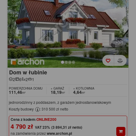
Dom w łubinie
2
6
2
1
POWIERZCHNIA DOMU
+ GARAŻ
+ KOTŁOWNIA
111,46
18,19
4,64
m²
m²
m²
jednorodzinny z poddaszem, z garażem jednostanowiskowym
Koszty budowy
: 310 500 zł netto
Cena z kodem:
ONLINE200
4 790 zł
(3 894,31 zł netto)
na zamówienia przez
www.archon.pl