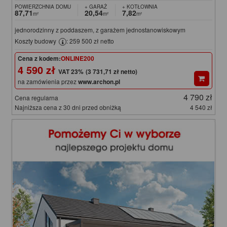
POWIERZCHNIA DOMU
+ GARAŻ
+ KOTŁOWNIA
87,71
20,54
7,82
m²
m²
m²
jednorodzinny z poddaszem, z garażem jednostanowiskowym
Koszty budowy
: 259 500 zł netto
Cena z kodem:
ONLINE200
4 590 zł
(3 731,71 zł netto)
na zamówienia przez
www.archon.pl
4 790 zł
Cena regularna
Najniższa cena z 30 dni przed obniżką
4 540 zł