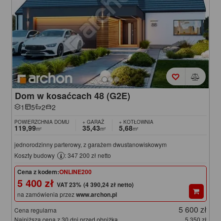
Dom w kosaćcach 48 (G2E)
1
5
2
2
POWIERZCHNIA DOMU
+ GARAŻ
+ KOTŁOWNIA
119,99
35,43
5,68
m²
m²
m²
jednorodzinny parterowy, z garażem dwustanowiskowym
Koszty budowy
: 347 200 zł netto
Cena z kodem:
ONLINE200
5 400 zł
(4 390,24 zł netto)
na zamówienia przez
www.archon.pl
5 600 zł
Cena regularna
Najniższa cena z 30 dni przed obniżką
5 350 zł