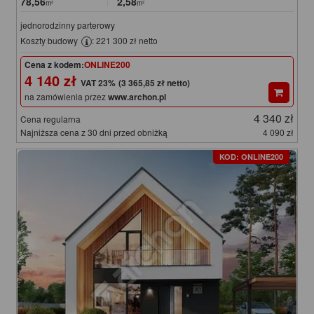
78,56
2,58
m²
m²
jednorodzinny parterowy
Koszty budowy
: 221 300 zł netto
Cena z kodem:
ONLINE200
4 140 zł
(3 365,85 zł netto)
na zamówienia przez
www.archon.pl
4 340 zł
Cena regularna
Najniższa cena z 30 dni przed obniżką
4 090 zł
KOD: ONLINE200