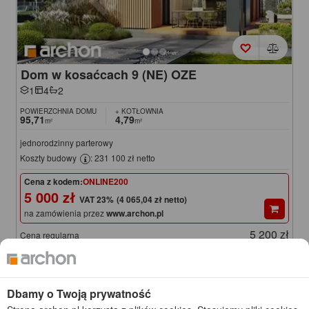
Dom w kosaćcach 9 (NE) OZE
1
4
2
POWIERZCHNIA DOMU
+ KOTŁOWNIA
95,71
4,79
m²
m²
jednorodzinny parterowy
Koszty budowy
: 231 100 zł netto
Cena z kodem:
ONLINE200
5 000 zł
(4 065,04 zł netto)
na zamówienia przez
www.archon.pl
5 200 zł
Cena regularna
Najniższa cena z 30 dni przed obniżką
4 950 zł
KOD: ONLINE200
Dbamy o Twoją prywatność