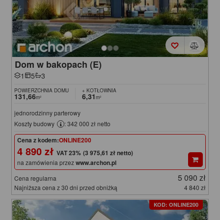
Dom w bakopach (E)
1
5
3
POWIERZCHNIA DOMU
+ KOTŁOWNIA
131,66
6,31
m²
m²
jednorodzinny parterowy
Koszty budowy
: 342 000 zł netto
Cena z kodem:
ONLINE200
4 890 zł
(3 975,61 zł netto)
na zamówienia przez
www.archon.pl
5 090 zł
Cena regularna
Najniższa cena z 30 dni przed obniżką
4 840 zł
KOD: ONLINE200