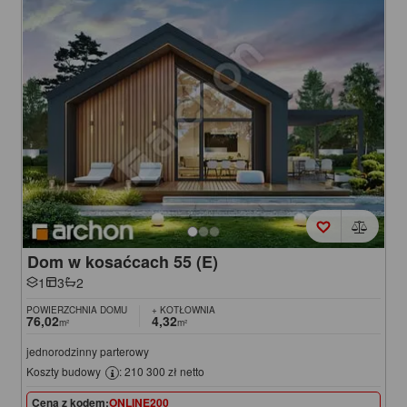
Dom w kosaćcach 55 (E)
1
3
2
POWIERZCHNIA DOMU
+ KOTŁOWNIA
76,02
4,32
m²
m²
jednorodzinny parterowy
Koszty budowy
: 210 300 zł netto
Cena z kodem:
ONLINE200