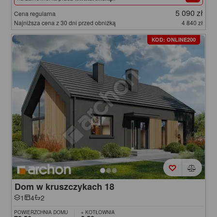
5 090 zł
Cena regularna
Najniższa cena z 30 dni przed obniżką
4 840 zł
KOD: ONLINE200
Dom w kruszczykach 18
1
4
2
POWIERZCHNIA DOMU
+ KOTŁOWNIA