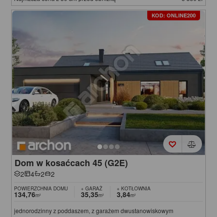
KOD: ONLINE200
Dom w kosaćcach 45 (G2E)
2
4
2
2
POWIERZCHNIA DOMU
+ GARAŻ
+ KOTŁOWNIA
134,76
35,35
3,84
m²
m²
m²
jednorodzinny z poddaszem, z garażem dwustanowiskowym