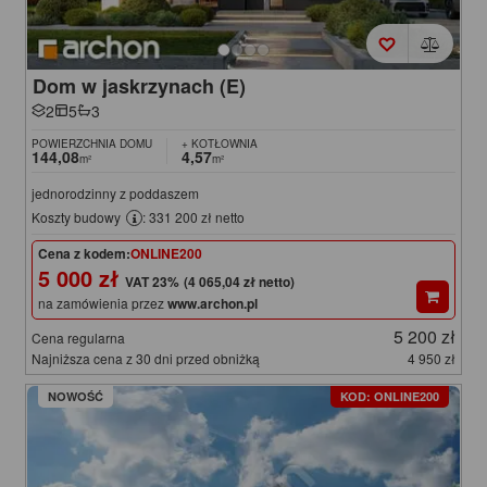
Dom w jaskrzynach (E)
2
5
3
POWIERZCHNIA DOMU
+ KOTŁOWNIA
144,08
4,57
m²
m²
jednorodzinny z poddaszem
Koszty budowy
: 331 200 zł netto
Cena z kodem:
ONLINE200
5 000 zł
(4 065,04 zł netto)
na zamówienia przez
www.archon.pl
5 200 zł
Cena regularna
Najniższa cena z 30 dni przed obniżką
4 950 zł
NOWOŚĆ
KOD: ONLINE200