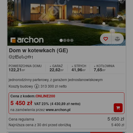
Dom w kotewkach (GE)
2
4
2
1
POWIERZCHNIA DOMU
+ GARAŻ
+ STRYCH
+ KOTŁOWNIA
122,21
22,62
41,96
7,65
m²
m²
m²
m²
jednorodzinny parterowy, z garażem jednostanowiskowym
Koszty budowy
: 313 300 zł netto
Cena z kodem:
ONLINE200
5 450 zł
(4 430,89 zł netto)
na zamówienia przez
www.archon.pl
5 650 zł
Cena regularna
Najniższa cena z 30 dni przed obniżką
5 400 zł