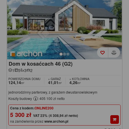
Dom w kosaćcach 46 (G2)
1
5
3
2
POWIERZCHNIA DOMU
+ GARAŻ
+ KOTŁOWNIA
124,14
41,01
4,26
m²
m²
m²
jednorodzinny parterowy, z garażem dwustanowiskowym
Koszty budowy
: 405 100 zł netto
Cena z kodem:
ONLINE200
5 300 zł
(4 308,94 zł netto)
na zamówienia przez
www.archon.pl