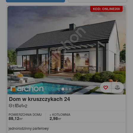
KOD: ONLINE200
Dom w kruszczykach 24
1
4
2
POWIERZCHNIA DOMU
+ KOTŁOWNIA
88,12
2,98
m²
m²
jednorodzinny parterowy