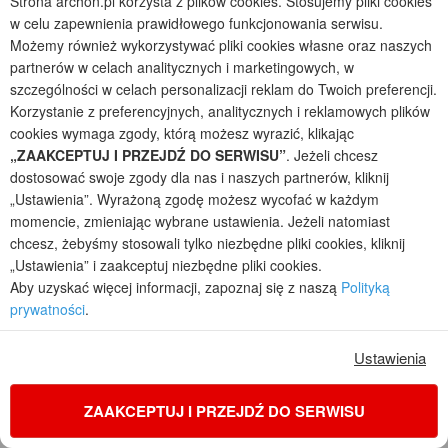
Strona archon.pl korzysta z plików cookies. Stosujemy pliki cookies
w celu zapewnienia prawidłowego funkcjonowania serwisu.
Możemy również wykorzystywać pliki cookies własne oraz naszych
partnerów w celach analitycznych i marketingowych, w
szczególności w celach personalizacji reklam do Twoich preferencji.
Korzystanie z preferencyjnych, analitycznych i reklamowych plików
cookies wymaga zgody, którą możesz wyrazić, klikając
„ZAAKCEPTUJ I PRZEJDŹ DO SERWISU”
. Jeżeli chcesz
dostosować swoje zgody dla nas i naszych partnerów, kliknij
„Ustawienia”. Wyrażoną zgodę możesz wycofać w każdym
momencie, zmieniając wybrane ustawienia. Jeżeli natomiast
chcesz, żebyśmy stosowali tylko niezbędne pliki cookies, kliknij
Dom w modrzewiach 9 (E)
„Ustawienia” i zaakceptuj niezbędne pliki cookies.
1
5
3
Aby uzyskać więcej informacji, zapoznaj się z naszą
Polityką
POWIERZCHNIA DOMU
+ KOTŁOWNIA
prywatności
.
126,47
5,54
m²
m²
jednorodzinny parterowy
Ustawienia
Koszty budowy
: 316 200 zł netto
Cena z kodem:
ONLINE200
ZAAKCEPTUJ I PRZEJDŹ DO SERWISU
4 890 zł
(3 975,61 zł netto)