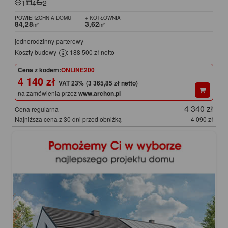
1
4
2
POWIERZCHNIA DOMU
+ KOTŁOWNIA
84,28
3,62
m²
m²
jednorodzinny parterowy
Koszty budowy
: 188 500 zł netto
Cena z kodem:
ONLINE200
4 140 zł
(3 365,85 zł netto)
na zamówienia przez
www.archon.pl
4 340 zł
Cena regularna
Najniższa cena z 30 dni przed obniżką
4 090 zł