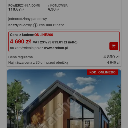
POWIERZCHNIA DOMU
+ KOTŁOWNIA
110,87
4,30
m²
m²
jednorodzinny parterowy
Koszty budowy
: 295 000 zł netto
Cena z kodem:
ONLINE200
4 690 zł
(3 813,01 zł netto)
na zamówienia przez
www.archon.pl
4 890 zł
Cena regularna
Najniższa cena z 30 dni przed obniżką
4 640 zł
KOD: ONLINE200