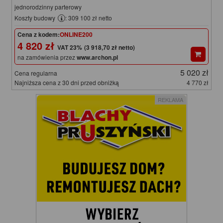
jednorodzinny parterowy
Koszty budowy
: 309 100 zł netto
Cena z kodem:
ONLINE200
4 820 zł
(3 918,70 zł netto)
na zamówienia przez
www.archon.pl
5 020 zł
Cena regularna
Najniższa cena z 30 dni przed obniżką
4 770 zł
REKLAMA