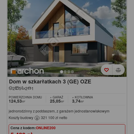
Dom w szkarłatkach 3 (GE) OZE
2
5
2
1
POWIERZCHNIA DOMU
+ GARAŻ
+ KOTŁOWNIA
124,53
25,05
3,74
m²
m²
m²
jednorodzinny z poddaszem, z garażem jednostanowiskowym
Koszty budowy
: 321 100 zł netto
Cena z kodem:
ONLINE200