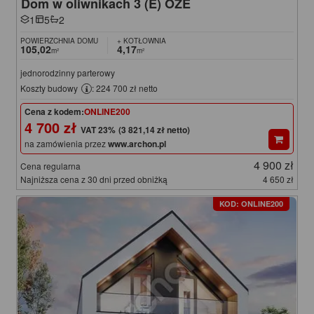
Dom w oliwnikach 3 (E) OZE
1
5
2
POWIERZCHNIA DOMU
+ KOTŁOWNIA
105,02
4,17
m²
m²
jednorodzinny parterowy
Koszty budowy
: 224 700 zł netto
Cena z kodem:
ONLINE200
4 700 zł
(3 821,14 zł netto)
na zamówienia przez
www.archon.pl
4 900 zł
Cena regularna
Najniższa cena z 30 dni przed obniżką
4 650 zł
KOD: ONLINE200