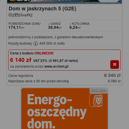
Dom w jaskrzynach 5 (G2E)
2
5
4
2
POWIERZCHNIA DOMU
+ GARAŻ
+ KOTŁOWNIA
174,11
38,94
9,24
m²
m²
m²
jednorodzinny z poddaszem, z garażem dwustanowiskowym
Koszty budowy
: 445 000 zł netto
Cena z kodem:
ONLINE200
6 140 zł
(4 991,87 zł netto)
na zamówienia przez
www.archon.pl
6 340 zł
Cena regularna
Najniższa cena z 30 dni przed obniżką
6 090 zł
REKLAMA