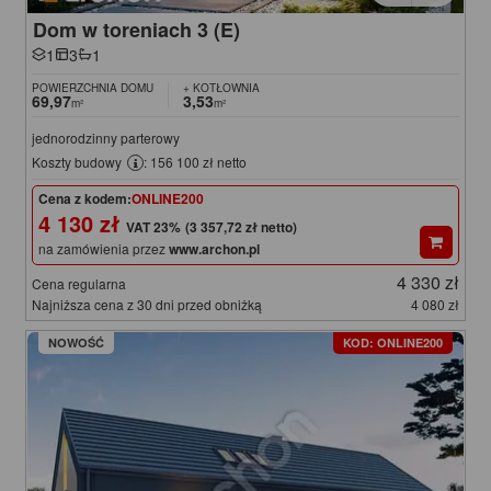
Dom w toreniach 3 (E)
1
3
1
POWIERZCHNIA DOMU
+ KOTŁOWNIA
69,97
3,53
m²
m²
jednorodzinny parterowy
Koszty budowy
: 156 100 zł netto
Cena z kodem:
ONLINE200
4 130 zł
(3 357,72 zł netto)
na zamówienia przez
www.archon.pl
4 330 zł
Cena regularna
Najniższa cena z 30 dni przed obniżką
4 080 zł
NOWOŚĆ
KOD: ONLINE200