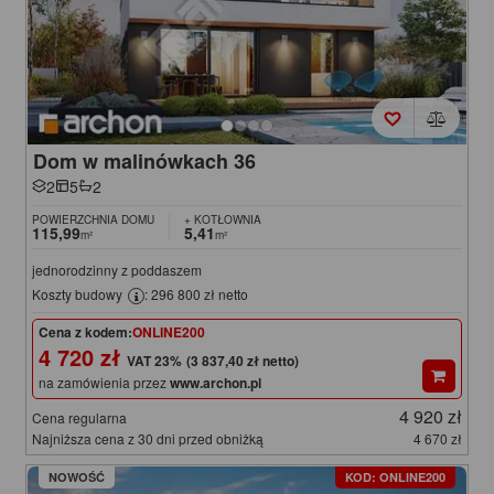
Dom w malinówkach 36
2
5
2
POWIERZCHNIA DOMU
+ KOTŁOWNIA
115,99
5,41
m²
m²
jednorodzinny z poddaszem
Koszty budowy
: 296 800 zł netto
Cena z kodem:
ONLINE200
4 720 zł
(3 837,40 zł netto)
na zamówienia przez
www.archon.pl
4 920 zł
Cena regularna
Najniższa cena z 30 dni przed obniżką
4 670 zł
NOWOŚĆ
KOD: ONLINE200