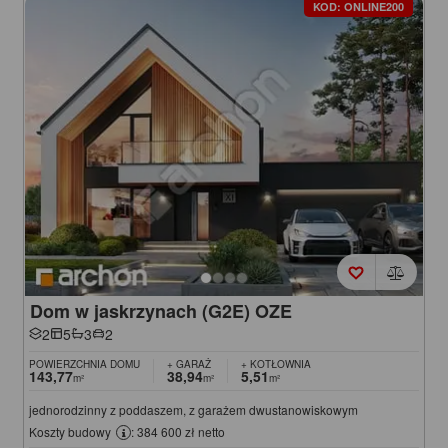
KOD: ONLINE200
Dom w jaskrzynach (G2E) OZE
2
5
3
2
POWIERZCHNIA DOMU
+ GARAŻ
+ KOTŁOWNIA
143,77
38,94
5,51
m²
m²
m²
jednorodzinny z poddaszem, z garażem dwustanowiskowym
Koszty budowy
: 384 600 zł netto