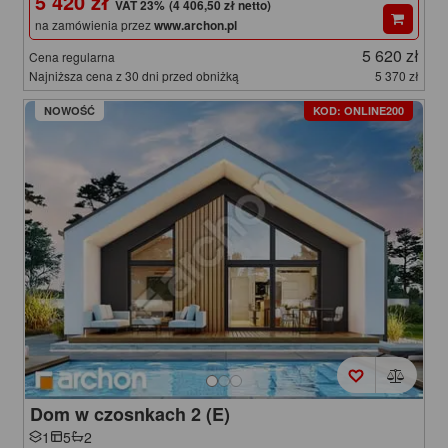
5 420 zł
(4 406,50 zł netto)
na zamówienia przez
www.archon.pl
5 620 zł
Cena regularna
Najniższa cena z 30 dni przed obniżką
5 370 zł
NOWOŚĆ
KOD: ONLINE200
Dom w czosnkach 2 (E)
1
5
2