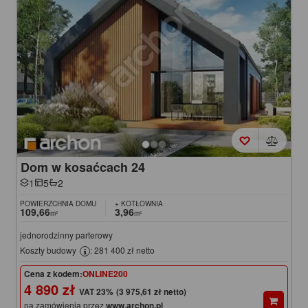
Dom w kosaćcach 24
1
5
2
POWIERZCHNIA DOMU
+ KOTŁOWNIA
109,66
3,96
m²
m²
jednorodzinny parterowy
Koszty budowy
: 281 400 zł netto
Cena z kodem:
ONLINE200
4 890 zł
(3 975,61 zł netto)
na zamówienia przez
www.archon.pl