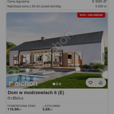
5 500 zł
Cena regularna
Najniższa cena z 30 dni przed obniżką
5 250 zł
KOD: ONLINE200
Dom w modrzewiach 6 (E)
1
5
3
POWIERZCHNIA DOMU
+ KOTŁOWNIA
119,98
5,68
m²
m²