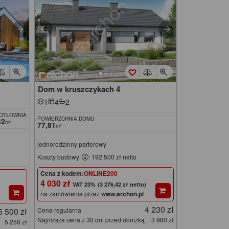
Dom w kruszczykach 4
1
4
2
KOTŁOWNIA
POWIERZCHNIA DOMU
42
m²
77,81
m²
jednorodzinny parterowy
Koszty budowy
: 192 500 zł netto
Cena z kodem:
ONLINE200
4 030 zł
(3 276,42 zł netto)
na zamówienia przez
www.archon.pl
4 230 zł
5 500 zł
Cena regularna
Najniższa cena z 30 dni przed obniżką
3 980 zł
5 250 zł