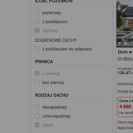
ILOŚĆ POZIOMÓW
parterowy
z poddaszem
piętrowy
DODATKOWE CECHY
z poddaszem do adaptacji
Dom w 
1
5
PIWNICA
POWIERZC
126,47
z piwnicą
m
bez piwnicy
jednorod
Koszty b
RODZAJ DACHU
Cena z 
4 890
dwuspadowy
na zamó
czterospadowy
Cena reg
płaski
Najniższa