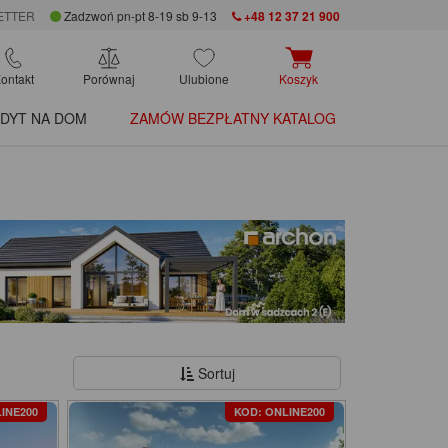
ETTER
Zadzwoń pn-pt 8-19 sb 9-13
+48 12 37 21 900
ontakt
Porównaj
Ulubione
Koszyk
DYT NA DOM
ZAMÓW BEZPŁATNY KATALOG
Sortuj
INE200
KOD: ONLINE200