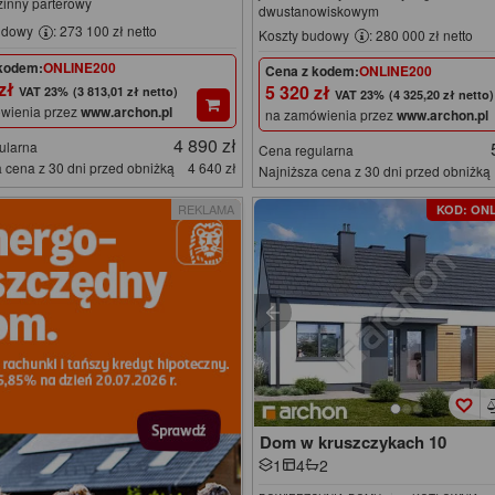
zinny parterowy
dwustanowiskowym
udowy
: 273 100 zł netto
Koszty budowy
: 280 000 zł netto
kodem:
ONLINE200
Cena z kodem:
ONLINE200
 zł
5 320 zł
(3 813,01 zł netto)
(4 325,20 zł netto)
wienia przez
www.archon.pl
na zamówienia przez
www.archon.pl
4 890 zł
ularna
Cena regularna
 cena z 30 dni przed obniżką
4 640 zł
Najniższa cena z 30 dni przed obniżką
REKLAMA
KOD: ONL
Dom w kruszczykach 10
1
4
2