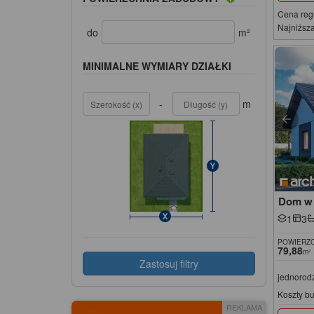
Cena reg
Najniższa
do
m²
MINIMALNE WYMIARY DZIAŁKI
-
m
Dom w 
1
3
POWIERZC
79,88
m²
Zastosuj filtry
jednorod
Koszty b
REKLAMA