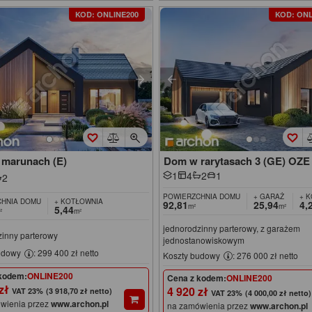
KOD: ONLINE200
KOD: ONL
marunach (E)
Dom w rarytasach 3 (GE) OZE
1
4
2
1
2
POWIERZCHNIA DOMU
+ GARAŻ
+ 
HNIA DOMU
+ KOTŁOWNIA
92,81
25,94
4,
m²
m²
5,44
²
m²
jednorodzinny parterowy, z garażem
zinny parterowy
jednostanowiskowym
udowy
: 299 400 zł netto
Koszty budowy
: 276 000 zł netto
kodem:
ONLINE200
Cena z kodem:
ONLINE200
 zł
4 920 zł
(3 918,70 zł netto)
(4 000,00 zł netto)
wienia przez
www.archon.pl
na zamówienia przez
www.archon.pl