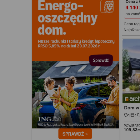
Cena z 
4 140
na zamó
Cena reg
Najniższa
Dom w 
1
4
POWIERZC
109,83
m
SPRAWDŹ