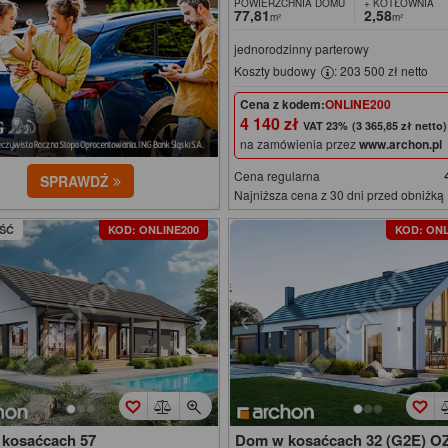
POWIERZCHNIA DOMU
+ KOTŁOWNIA
77,81
2,58
m²
m²
jednorodzinny parterowy
Koszty budowy
: 203 500 zł netto
Cena z kodem:
ONLINE200
4 140 zł
(3 365,85 zł netto)
na zamówienia przez
www.archon.pl
Cena regularna
SPRAWDŹ
Najniższa cena z 30 dni przed obniżką
ŚĆ
KOD: ONLINE200
KOD: ONL
kosaćcach 57
Dom w kosaćcach 32 (G2E) O