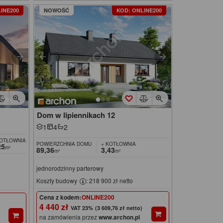
INE200
NOWOŚĆ
KOD: ONLINE200
Dom w lipiennikach 12
1
4
2
KOTŁOWNIA
POWIERZCHNIA DOMU
+ KOTŁOWNIA
25
m²
89,36
3,43
m²
m²
jednorodzinny parterowy
Koszty budowy
: 218 900 zł netto
Cena z kodem:
ONLINE200
4 440 zł
(3 609,76 zł netto)
na zamówienia przez
www.archon.pl