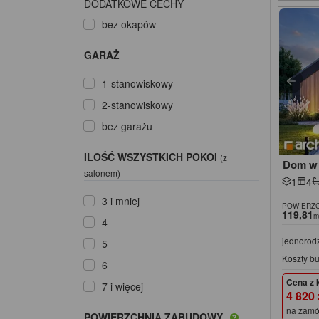
DODATKOWE CECHY
bez okapów
GARAŻ
1-stanowiskowy
2-stanowiskowy
bez garażu
ILOŚĆ WSZYSTKICH POKOI
(z
Dom w 
salonem)
1
4
3 i mniej
POWIERZC
119,81
m
4
jednorod
5
Koszty b
6
Cena z 
7 i więcej
4 820
na zamó
POWIERZCHNIA ZABUDOWY