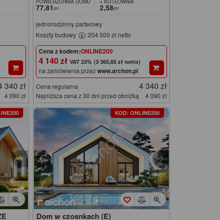
POWIERZCHNIA DOMU
+ KOTŁOWNIA
77,81
2,58
m²
m²
jednorodzinny parterowy
Koszty budowy
: 204 500 zł netto
Cena z kodem:
ONLINE200
4 140 zł
(3 365,85 zł netto)
na zamówienia przez
www.archon.pl
4 340 zł
4 340 zł
Cena regularna
4 090 zł
Najniższa cena z 30 dni przed obniżką
4 090 zł
INE200
KOD: ONLINE200
ZE
Dom w czosnkach (E)