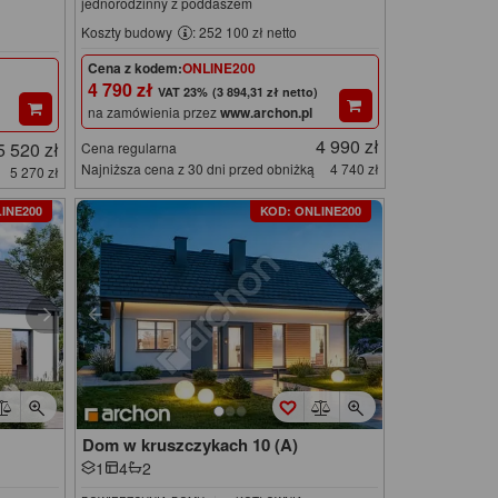
jednorodzinny z poddaszem
Koszty budowy
: 252 100 zł netto
Cena z kodem:
ONLINE200
4 790 zł
(3 894,31 zł netto)
na zamówienia przez
www.archon.pl
4 990 zł
5 520 zł
Cena regularna
Najniższa cena z 30 dni przed obniżką
4 740 zł
5 270 zł
INE200
KOD: ONLINE200
Dom w kruszczykach 10 (A)
1
4
2