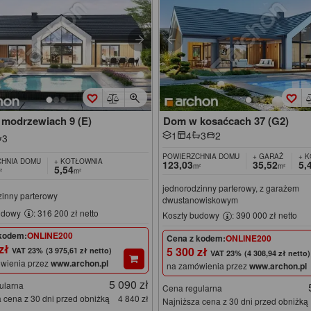
modrzewiach 9 (E)
Dom w kosaćcach 37 (G2)
1
4
3
2
3
POWIERZCHNIA DOMU
+ GARAŻ
+ 
HNIA DOMU
+ KOTŁOWNIA
123,03
35,52
5,
m²
m²
5,54
²
m²
jednorodzinny parterowy, z garażem
zinny parterowy
dwustanowiskowym
udowy
: 316 200 zł netto
Koszty budowy
: 390 000 zł netto
kodem:
ONLINE200
Cena z kodem:
ONLINE200
 zł
5 300 zł
(3 975,61 zł netto)
(4 308,94 zł netto)
wienia przez
www.archon.pl
na zamówienia przez
www.archon.pl
5 090 zł
ularna
Cena regularna
 cena z 30 dni przed obniżką
4 840 zł
Najniższa cena z 30 dni przed obniżką