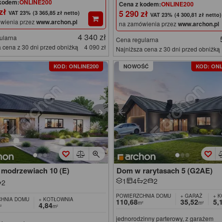
kodem:
ONLINE200
Cena z kodem:
ONLINE200
 zł
5 290 zł
(3 365,85 zł netto)
(4 300,81 zł netto)
wienia przez
www.archon.pl
na zamówienia przez
www.archon.pl
4 340 zł
ularna
Cena regularna
 cena z 30 dni przed obniżką
4 090 zł
Najniższa cena z 30 dni przed obniżką
KOD: ONLINE200
NOWOŚĆ
KOD: ONL
modrzewiach 10 (E)
Dom w rarytasach 5 (G2AE)
1
4
2
2
2
POWIERZCHNIA DOMU
+ GARAŻ
+ 
HNIA DOMU
+ KOTŁOWNIA
110,68
35,52
5,
m²
m²
4,84
²
m²
jednorodzinny parterowy, z garażem