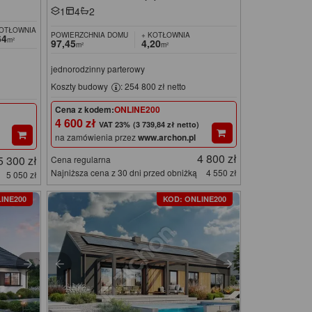
1
4
2
KOTŁOWNIA
POWIERZCHNIA DOMU
+ KOTŁOWNIA
64
m²
97,45
4,20
m²
m²
jednorodzinny parterowy
Koszty budowy
: 254 800 zł netto
Cena z kodem:
ONLINE200
4 600 zł
(3 739,84 zł netto)
na zamówienia przez
www.archon.pl
4 800 zł
5 300 zł
Cena regularna
Najniższa cena z 30 dni przed obniżką
4 550 zł
5 050 zł
INE200
KOD: ONLINE200