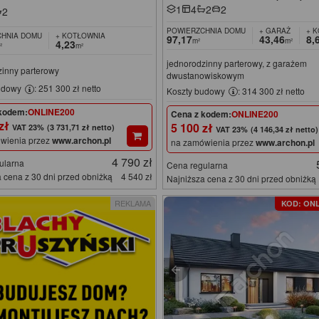
1
4
2
2
2
POWIERZCHNIA DOMU
+ GARAŻ
+ 
HNIA DOMU
+ KOTŁOWNIA
97,17
43,46
8,
m²
m²
4,23
²
m²
jednorodzinny parterowy, z garażem
zinny parterowy
dwustanowiskowym
udowy
: 251 300 zł netto
Koszty budowy
: 314 300 zł netto
kodem:
ONLINE200
Cena z kodem:
ONLINE200
 zł
5 100 zł
(3 731,71 zł netto)
(4 146,34 zł netto)
wienia przez
www.archon.pl
na zamówienia przez
www.archon.pl
4 790 zł
ularna
Cena regularna
 cena z 30 dni przed obniżką
4 540 zł
Najniższa cena z 30 dni przed obniżką
REKLAMA
KOD: ONL