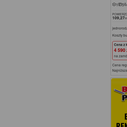
1
5
POWIERZC
109,27
m
jednorod
Koszty b
Cena z 
4 590
na zamó
Cena reg
Najniższa