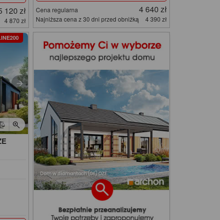
4 640 zł
5 120 zł
Cena regularna
Najniższa cena z 30 dni przed obniżką
4 390 zł
4 870 zł
INE200
ZE