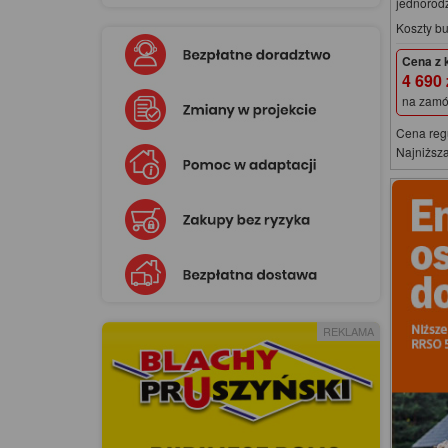
jednorod
Koszty b
Cena z 
4 690
na zamó
Cena reg
Najniższa
REKLAMA