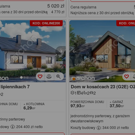
5 020 zł
ularna
Cena regularna
 cena z 30 dni przed obniżką
4 770 zł
Najniższa cena z 30 dni przed obniżką
KOD: ONLINE200
KOD: ONL
lipiennikach 7
Dom w kosaćcach 23 (G2E) O
1
4
2
2
2
POWIERZCHNIA DOMU
+ GARAŻ
HNIA DOMU
+ KOTŁOWNIA
97,93
37,50
m²
m²
6,29
m²
jednorodzinny parterowy, z garażem
zinny parterowy
dwustanowiskowym
udowy
: 204 400 zł netto
Koszty budowy
: 344 000 zł netto