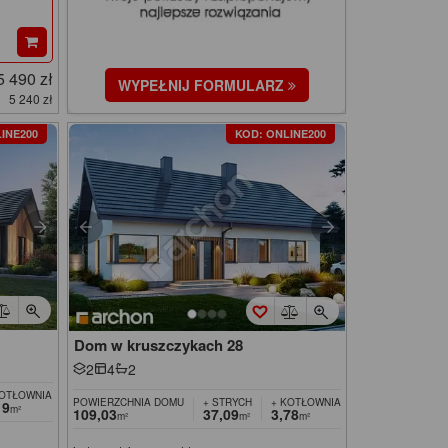
5 490 zł
WYPEŁNIJ FORMULARZ
5 240 zł
INE200
KOD: ONLINE200
Dom w kruszczykach 28
2
4
2
KOTŁOWNIA
POWIERZCHNIA DOMU
+ STRYCH
+ KOTŁOWNIA
19
m²
109,03
37,09
3,78
m²
m²
m²