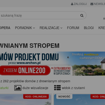
ZALOGUJ
NEWSL
K
OPERA
PORADNIK
REALIZACJE
FORUM
BLOGI
KRE
WNIANYM STROPEM
 z 262 projektów domów z drewnianym stropem
aturki
duże wizualizacje
widok z rzutami
KOD: ONLINE200
NOWOŚĆ
KOD: ONL