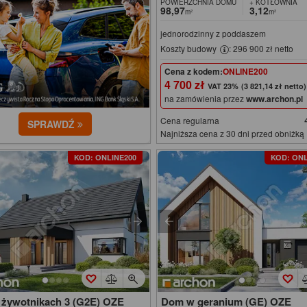
POWIERZCHNIA DOMU
+ KOTŁOWNIA
98,97
3,12
m²
m²
jednorodzinny z poddaszem
Koszty budowy
: 296 900 zł netto
Cena z kodem:
ONLINE200
4 700 zł
(3 821,14 zł netto)
na zamówienia przez
www.archon.pl
Cena regularna
SPRAWDŹ
Najniższa cena z 30 dni przed obniżką
KOD: ONLINE200
KOD: ONL
żywotnikach 3 (G2E) OZE
Dom w geranium (GE) OZE