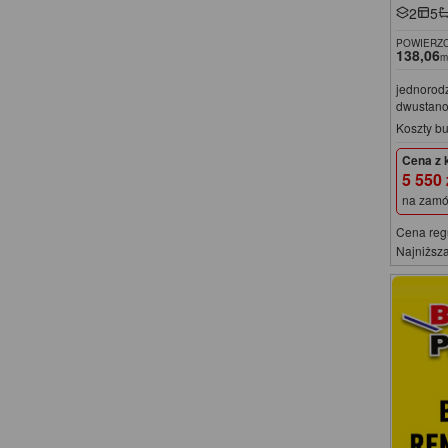
2
5
POWIERZC
138,06
m
jednorod
dwustan
Koszty b
Cena z 
5 550
na zamó
Cena reg
Najniższa