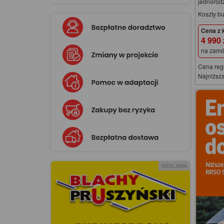
jednorod
Koszty b
Cena z 
4 990
na zamó
Cena reg
Najniższa
REKLAMA