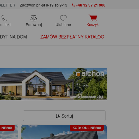
LETTER
Zadzwoń pn-pt 8-19 sb 9-13
+48 12 37 21 900
ontakt
Porównaj
Ulubione
Koszyk
DYT NA DOM
ZAMÓW BEZPŁATNY KATALOG
Sortuj
INE200
KOD: ONLINE200