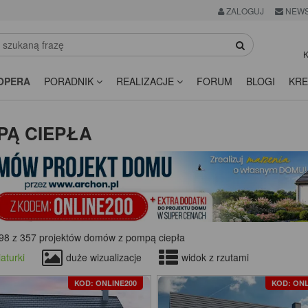
ZALOGUJ
NEWS
K
OPERA
PORADNIK
REALIZACJE
FORUM
BLOGI
KRE
PĄ CIEPŁA
98 z 357 projektów domów z pompą ciepła
aturki
duże wizualizacje
widok z rzutami
KOD: ONLINE200
KOD: ONL