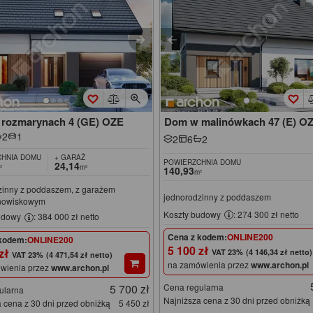
rozmarynach 4 (GE) OZE
Dom w malinówkach 47 (E) O
2
1
2
6
2
HNIA DOMU
+ GARAŻ
POWIERZCHNIA DOMU
24,14
²
m²
140,93
m²
zinny z poddaszem, z garażem
jednorodzinny z poddaszem
nowiskowym
Koszty budowy
: 274 300 zł netto
udowy
: 384 000 zł netto
Cena z kodem:
ONLINE200
kodem:
ONLINE200
5 100 zł
 zł
(4 146,34 zł netto)
(4 471,54 zł netto)
na zamówienia przez
www.archon.pl
wienia przez
www.archon.pl
5 700 zł
Cena regularna
ularna
Najniższa cena z 30 dni przed obniżką
 cena z 30 dni przed obniżką
5 450 zł