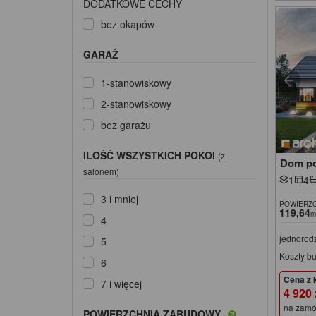
DODATKOWE CECHY
bez okapów
GARAŻ
1-stanowiskowy
2-stanowiskowy
bez garażu
ILOŚĆ WSZYSTKICH POKOI
(z
Dom po
salonem)
1
4
3 i mniej
POWIERZC
119,64
m
4
jednorod
5
Koszty b
6
Cena z 
7 i więcej
4 920
na zamó
POWIERZCHNIA ZABUDOWY