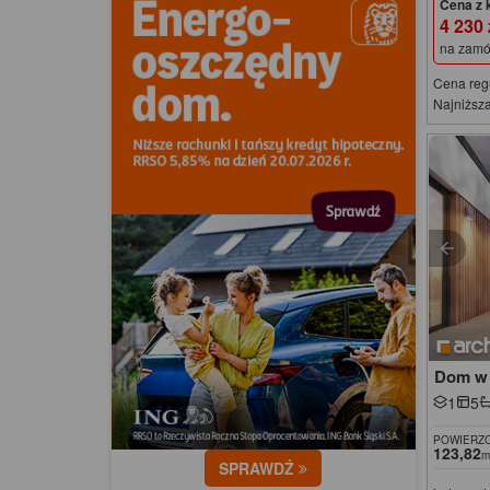
Cena z 
4 230
na zamó
Cena reg
Najniższa
Dom w 
1
5
POWIERZC
123,82
m
SPRAWDŹ