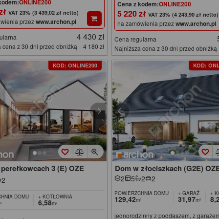
kodem:
ONLINE200
Cena z kodem:
ONLINE200
 zł
5 220 zł
(3 439,02 zł netto)
(4 243,90 zł netto)
wienia przez
www.archon.pl
na zamówienia przez
www.archon.pl
4 430 zł
ularna
Cena regularna
 cena z 30 dni przed obniżką
4 180 zł
Najniższa cena z 30 dni przed obniżką
KOD: ONLINE200
KOD: ONL
perełkowcach 3 (E) OZE
Dom w złociszkach (G2E) OZ
2
5
2
2
2
POWIERZCHNIA DOMU
+ GARAŻ
+ 
HNIA DOMU
+ KOTŁOWNIA
129,42
31,97
8,
m²
m²
6,58
²
m²
jednorodzinny z poddaszem, z garaże