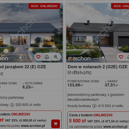
KOD: ONLINE200
KOD: ONL
d jarząbem 22 (E) OZE
Dom w nolanach 2 (G2E) OZE
1
5
2
2
2
POWIERZCHNIA DOMU
+ GARAŻ
HNIA DOMU
+ KOTŁOWNIA
123,69
37,51
m²
m²
6,23
²
m²
jednorodzinny parterowy, z garażem
zinny parterowy
dwustanowiskowym
udowy
: 320 600 zł netto
Koszty budowy
: 413 500 zł netto
kodem:
ONLINE200
Cena z kodem:
ONLINE200
 zł
5 500 zł
(4 000,00 zł netto)
(4 471,54 zł netto)
wienia przez
www.archon.pl
na zamówienia przez
www.archon.pl