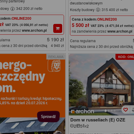
zinny parterowy
dwustanowiskowym
udowy
: 342 200 zł netto
Koszty budowy
: 315 400 zł netto
kodem:
ONLINE200
Cena z kodem:
ONLINE200
 zł
5 500 zł
(4 056,91 zł netto)
(4 471,54 zł netto)
wienia przez
www.archon.pl
na zamówienia przez
www.archon.pl
5 190 zł
ularna
Cena regularna
 cena z 30 dni przed obniżką
4 940 zł
Najniższa cena z 30 dni przed obniżką
REKLAMA
KOD: ONL
Dom w russeliach (E) OZE
2
5
2