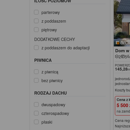
ILOŚĆ POZIOMÓW
parterowy
z poddaszem
piętrowy
DODATKOWE CECHY
z poddaszem do adaptacji
Dom w 
2
5
PIWNICA
POWIERZC
145,28
m
z piwnicą
jednorod
bez piwnicy
jednosta
Koszty b
RODZAJ DACHU
Cena z 
dwuspadowy
5 500
na zamó
czterospadowy
Cena reg
płaski
Najniższa