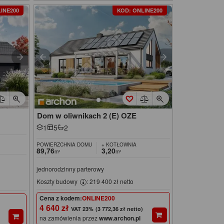
INE200
KOD: ONLINE200
Dom w oliwnikach 2 (E) OZE
1
5
2
POWIERZCHNIA DOMU
+ KOTŁOWNIA
89,76
3,20
m²
m²
jednorodzinny parterowy
Koszty budowy
: 219 400 zł netto
Cena z kodem:
ONLINE200
4 640 zł
(3 772,36 zł netto)
na zamówienia przez
www.archon.pl