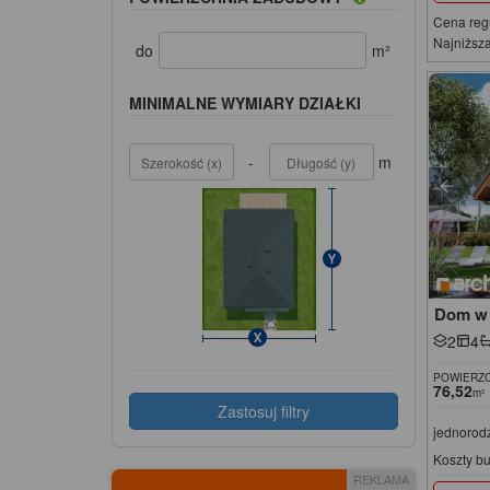
Cena reg
Najniższa
do
m²
MINIMALNE WYMIARY DZIAŁKI
-
m
Dom w 
2
4
POWIERZC
76,52
m²
Zastosuj filtry
jednorod
Koszty b
REKLAMA