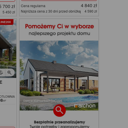
4 840 zł
5 700 zł
Cena regularna
Najniższa cena z 30 dni przed obniżką
4 590 zł
5 450 zł
INE200
ZE
KOTŁOWNIA
08
m²