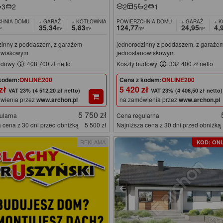
3
2
2
5
2
1
HNIA DOMU
+ GARAŻ
+ KOTŁOWNIA
POWIERZCHNIA DOMU
+ GARAŻ
+ 
35,34
5,83
124,77
24,95
4,
²
m²
m²
m²
m²
zinny z poddaszem, z garażem
jednorodzinny z poddaszem, z garaże
owiskowym
jednostanowiskowym
udowy
: 408 700 zł netto
Koszty budowy
: 332 400 zł netto
kodem:
ONLINE200
Cena z kodem:
ONLINE200
 zł
5 420 zł
(4 512,20 zł netto)
(4 406,50 zł netto)
wienia przez
www.archon.pl
na zamówienia przez
www.archon.pl
5 750 zł
ularna
Cena regularna
 cena z 30 dni przed obniżką
5 500 zł
Najniższa cena z 30 dni przed obniżką
REKLAMA
KOD: ONL