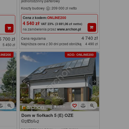
jednorodzinny parterowy
Koszty budowy
: 209 000 zł netto
Cena z kodem:
ONLINE200
4 540 zł
(3 691,06 zł netto)
na zamówienia przez
www.archon.pl
4 740 zł
5 700 zł
Cena regularna
Najniższa cena z 30 dni przed obniżką
4 490 zł
5 450 zł
INE200
KOD: ONLINE200
Dom w fiołkach 5 (E) OZE
2
5
2