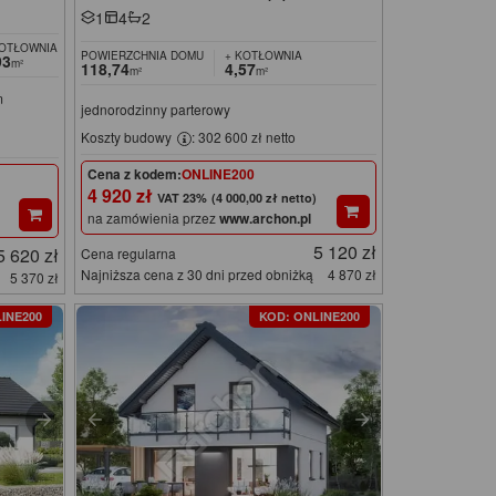
1
4
2
KOTŁOWNIA
POWIERZCHNIA DOMU
+ KOTŁOWNIA
93
m²
118,74
4,57
m²
m²
m
jednorodzinny parterowy
Koszty budowy
: 302 600 zł netto
Cena z kodem:
ONLINE200
4 920 zł
(4 000,00 zł netto)
na zamówienia przez
www.archon.pl
5 120 zł
5 620 zł
Cena regularna
Najniższa cena z 30 dni przed obniżką
4 870 zł
5 370 zł
INE200
KOD: ONLINE200