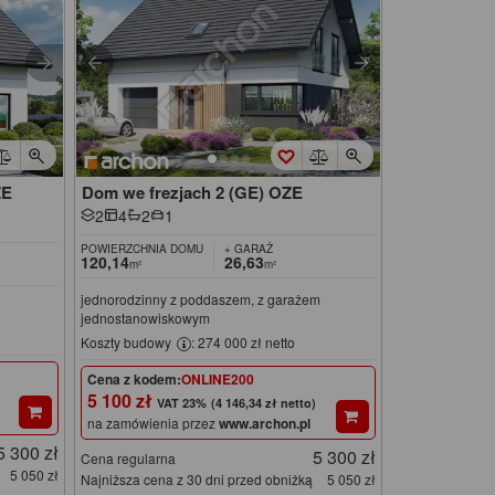
ZE
Dom we frezjach 2 (GE) OZE
2
4
2
1
POWIERZCHNIA DOMU
+ GARAŻ
120,14
26,63
m²
m²
jednorodzinny z poddaszem, z garażem
jednostanowiskowym
Koszty budowy
: 274 000 zł netto
Cena z kodem:
ONLINE200
5 100 zł
(4 146,34 zł netto)
na zamówienia przez
www.archon.pl
5 300 zł
5 300 zł
Cena regularna
5 050 zł
Najniższa cena z 30 dni przed obniżką
5 050 zł