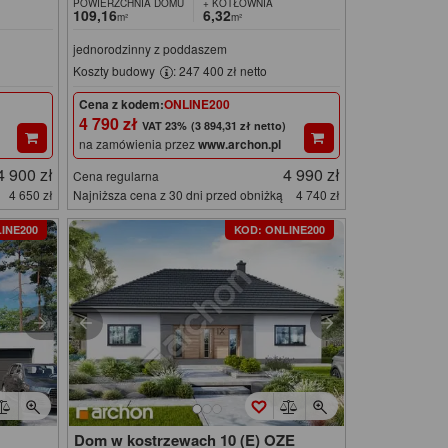
POWIERZCHNIA DOMU
+ KOTŁOWNIA
109,16
6,32
m²
m²
jednorodzinny z poddaszem
Koszty budowy
: 247 400 zł netto
Cena z kodem:
ONLINE200
4 790 zł
(3 894,31 zł netto)
na zamówienia przez
www.archon.pl
4 900 zł
4 990 zł
Cena regularna
4 650 zł
Najniższa cena z 30 dni przed obniżką
4 740 zł
INE200
KOD: ONLINE200
Dom w kostrzewach 10 (E) OZE