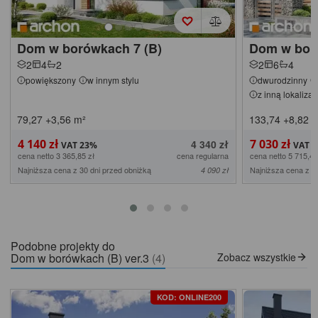
Dom w borówkach 7 (B)
Dom w bor
2
4
2
2
6
4
powiększony
w innym stylu
dwurodzinny
z inną lokaliza
79,27
+3,56
m²
133,74
+8,82
m
4 140 zł
7 030 zł
4 340 zł
cena netto 3 365,85 zł
cena regularna
cena netto 5 715,45
Najniższa cena z 30 dni przed obniżką
Najniższa cena z 3
4 090 zł
Podobne projekty do
Dom w borówkach (B) ver.3
(4)
Zobacz wszystkie
KOD: ONLINE200