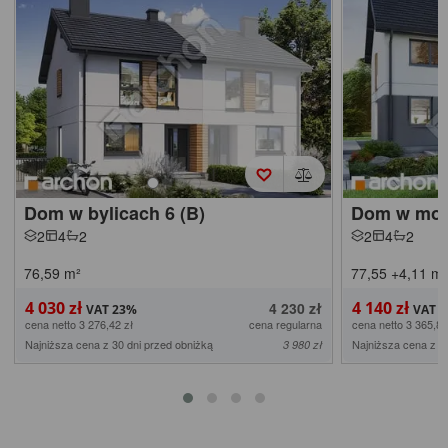
Dom w bylicach 6 (B)
Dom w mod
2
4
2
2
4
2
76,59
m²
77,55
+4,11
m²
4 030 zł
4 140 zł
4 230 zł
cena netto 3 276,42 zł
cena regularna
cena netto 3 365,85
Najniższa cena z 30 dni przed obniżką
Najniższa cena z 3
3 980 zł