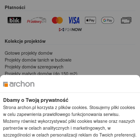
Płatności
Kolekcje projektów
Gotowe projekty domów
Projekty domów tanich w budowie
Projekty domów szeregowych
Projekty małych domów (do 150 m2)
Projekty domów wielorodzinnych
Projekty domów bliźniaczych
Projekty domów nowoczesnych
Dbamy o Twoją prywatność
Projekty domów parterowych
Strona archon.pl korzysta z plików cookies. Stosujemy pliki cookies
w celu zapewnienia prawidłowego funkcjonowania serwisu.
2026 © ARCHON+ Biuro Projektów - Tradycyjne i nowoczesne gotowe
projekty domów - autorska pracownia architektoniczna założona w 1990r.
Możemy również wykorzystywać pliki cookies własne oraz naszych
przez arch. Barbarę Mendel
partnerów w celach analitycznych i marketingowych, w
Z uwagi na ciągłe doskonalenie procesu powstawania projektów (zgodnie z
szczególności w celach personalizacji reklam do Twoich preferencji.
normą ISO 9001), prezentowane na stronie projekty domów mogą