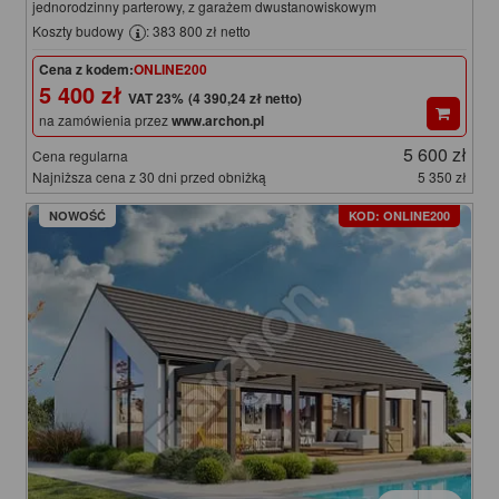
jednorodzinny parterowy, z garażem dwustanowiskowym
Koszty budowy
: 383 800 zł netto
Cena z kodem:
ONLINE200
5 400 zł
(4 390,24 zł netto)
na zamówienia przez
www.archon.pl
5 600 zł
Cena regularna
Najniższa cena z 30 dni przed obniżką
5 350 zł
NOWOŚĆ
KOD: ONLINE200