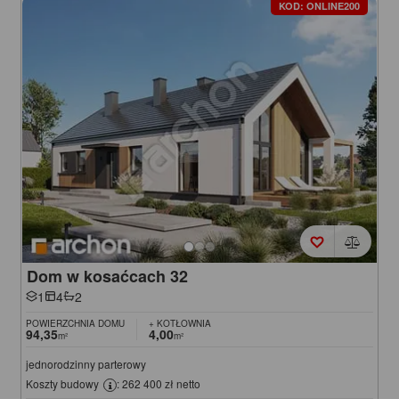
KOD: ONLINE200
Dom w kosaćcach 32
1
4
2
POWIERZCHNIA DOMU
+ KOTŁOWNIA
94,35
4,00
m²
m²
jednorodzinny parterowy
Koszty budowy
: 262 400 zł netto