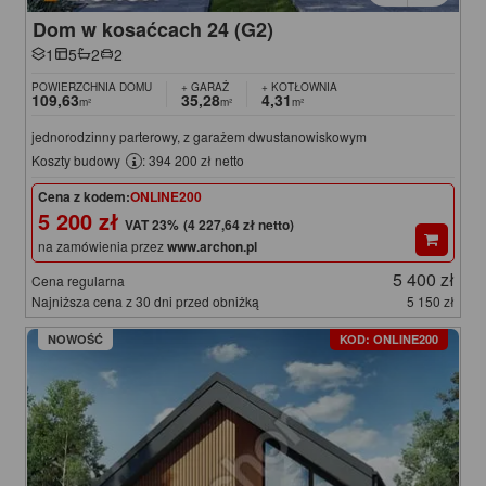
Dom w kosaćcach 24 (G2)
1
5
2
2
POWIERZCHNIA DOMU
+ GARAŻ
+ KOTŁOWNIA
109,63
35,28
4,31
m²
m²
m²
jednorodzinny parterowy, z garażem dwustanowiskowym
Koszty budowy
: 394 200 zł netto
Cena z kodem:
ONLINE200
5 200 zł
(4 227,64 zł netto)
na zamówienia przez
www.archon.pl
5 400 zł
Cena regularna
Najniższa cena z 30 dni przed obniżką
5 150 zł
NOWOŚĆ
KOD: ONLINE200