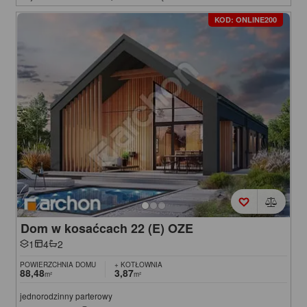
KOD: ONLINE200
Dom w kosaćcach 22 (E) OZE
1
4
2
POWIERZCHNIA DOMU
+ KOTŁOWNIA
88,48
3,87
m²
m²
jednorodzinny parterowy