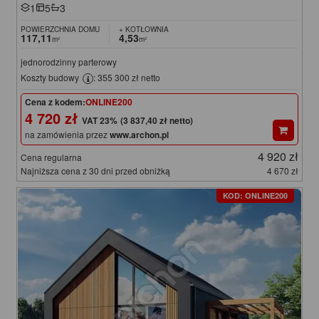
1
5
3
POWIERZCHNIA DOMU
+ KOTŁOWNIA
117,11
4,53
m²
m²
jednorodzinny parterowy
Koszty budowy
: 355 300 zł netto
Cena z kodem:
ONLINE200
4 720 zł
(3 837,40 zł netto)
na zamówienia przez
www.archon.pl
4 920 zł
Cena regularna
Najniższa cena z 30 dni przed obniżką
4 670 zł
KOD: ONLINE200