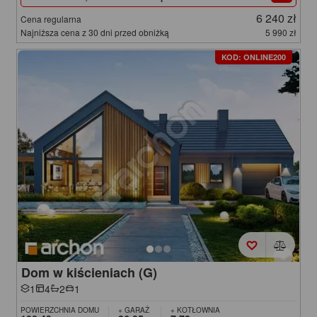
6 240 zł
Cena regularna
Najniższa cena z 30 dni przed obniżką
5 990 zł
KOD: ONLINE200
Dom w kiścieniach (G)
1
4
2
1
POWIERZCHNIA DOMU
+ GARAŻ
+ KOTŁOWNIA