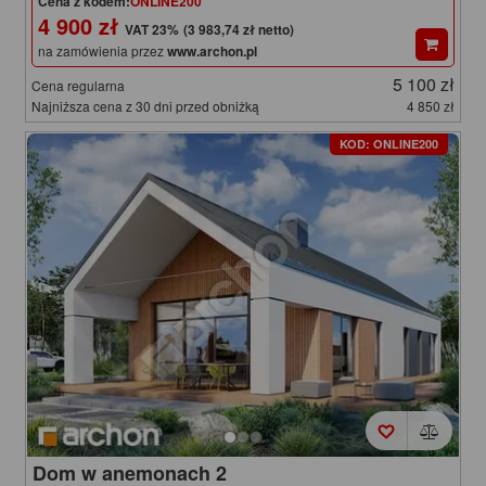
Cena z kodem:
ONLINE200
4 900 zł
(3 983,74 zł netto)
na zamówienia przez
www.archon.pl
5 100 zł
Cena regularna
Najniższa cena z 30 dni przed obniżką
4 850 zł
KOD: ONLINE200
Dom w anemonach 2