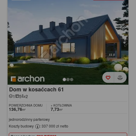
Dom w kosaćcach 61
1
5
2
POWIERZCHNIA DOMU
+ KOTŁOWNIA
136,76
7,73
m²
m²
jednorodzinny parterowy
Koszty budowy
: 337 000 zł netto