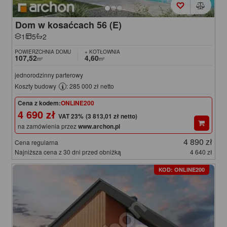
Dom w kosaćcach 56 (E)
1
5
2
POWIERZCHNIA DOMU
+ KOTŁOWNIA
107,52
4,60
m²
m²
jednorodzinny parterowy
Koszty budowy
: 285 000 zł netto
Cena z kodem:
ONLINE200
4 690 zł
(3 813,01 zł netto)
na zamówienia przez
www.archon.pl
4 890 zł
Cena regularna
Najniższa cena z 30 dni przed obniżką
4 640 zł
KOD: ONLINE200