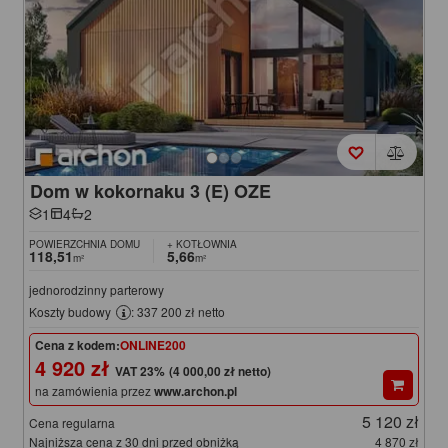
Dom w kokornaku 3 (E) OZE
1
4
2
POWIERZCHNIA DOMU
+ KOTŁOWNIA
118,51
5,66
m²
m²
jednorodzinny parterowy
Koszty budowy
: 337 200 zł netto
Cena z kodem:
ONLINE200
4 920 zł
(4 000,00 zł netto)
na zamówienia przez
www.archon.pl
5 120 zł
Cena regularna
Najniższa cena z 30 dni przed obniżką
4 870 zł