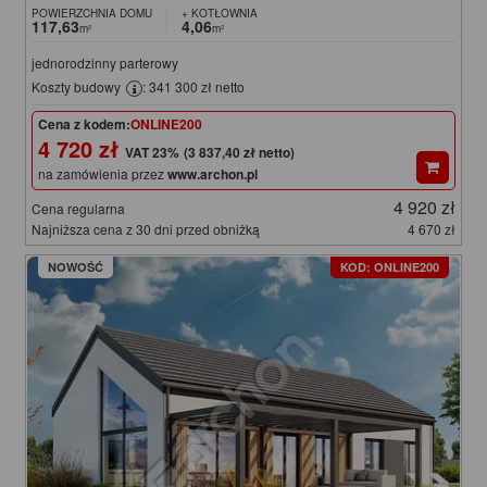
POWIERZCHNIA DOMU
+ KOTŁOWNIA
117,63
4,06
m²
m²
jednorodzinny parterowy
Koszty budowy
: 341 300 zł netto
Cena z kodem:
ONLINE200
4 720 zł
(3 837,40 zł netto)
na zamówienia przez
www.archon.pl
4 920 zł
Cena regularna
Najniższa cena z 30 dni przed obniżką
4 670 zł
NOWOŚĆ
KOD: ONLINE200