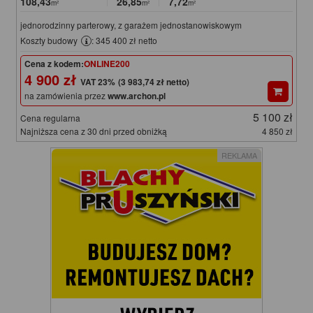
108,43
26,85
7,72
m²
m²
m²
jednorodzinny parterowy, z garażem jednostanowiskowym
Koszty budowy
: 345 400 zł netto
Cena z kodem:
ONLINE200
4 900 zł
(3 983,74 zł netto)
na zamówienia przez
www.archon.pl
5 100 zł
Cena regularna
Najniższa cena z 30 dni przed obniżką
4 850 zł
REKLAMA