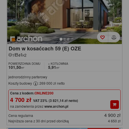
Dom w kosaćcach 59 (E) OZE
1
4
2
POWIERZCHNIA DOMU
+ KOTŁOWNIA
101,50
5,91
m²
m²
jednorodzinny parterowy
Koszty budowy
: 269 000 zł netto
Cena z kodem:
ONLINE200
4 700 zł
(3 821,14 zł netto)
na zamówienia przez
www.archon.pl
4 900 zł
Cena regularna
Najniższa cena z 30 dni przed obniżką
4 650 zł