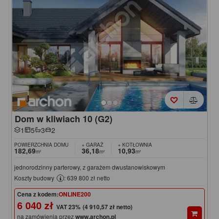
Dom w kliwiach 10 (G2)
1
5
3
2
POWIERZCHNIA DOMU
+ GARAŻ
+ KOTŁOWNIA
182,69
36,18
10,93
m²
m²
m²
jednorodzinny parterowy, z garażem dwustanowiskowym
Koszty budowy
: 639 800 zł netto
Cena z kodem:
ONLINE200
6 040 zł
(4 910,57 zł netto)
na zamówienia przez
www.archon.pl