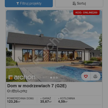
Filtruj projekty
Sortuj
KOD: ONLINE200
Dom w modrzewiach 7 (G2E)
1
5
2
2
POWIERZCHNIA DOMU
+ GARAŻ
+ KOTŁOWNIA
123,26
35,67
4,59
m²
m²
m²