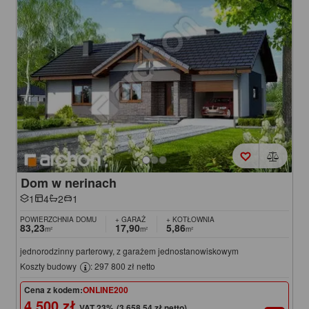
Dom w nerinach
1
4
2
1
POWIERZCHNIA DOMU
+ GARAŻ
+ KOTŁOWNIA
83,23
17,90
5,86
m²
m²
m²
jednorodzinny parterowy, z garażem jednostanowiskowym
Koszty budowy
: 297 800 zł netto
Cena z kodem:
ONLINE200
4 500 zł
(3 658,54 zł netto)