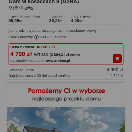
Dom w kosaćcach 9 (G2NA)
1
4
2
2
POWIERZCHNIA DOMU
+ GARAŻ
+ KOTŁOWNIA
98,95
35,28
4,20
m²
m²
m²
jednorodzinny parterowy, z garażem dwustanowiskowym
Koszty budowy
: 341 300 zł netto
Cena z kodem:
ONLINE200
4 790 zł
(3 894,31 zł netto)
na zamówienia przez
www.archon.pl
4 990 zł
Cena regularna
Najniższa cena z 30 dni przed obniżką
4 740 zł