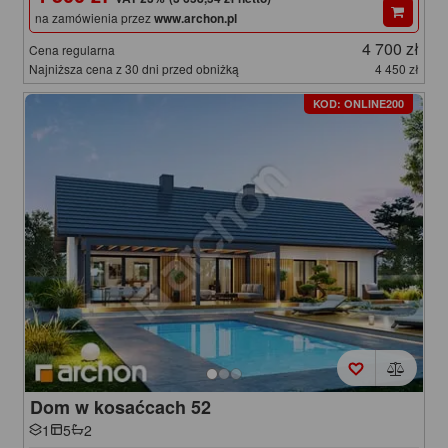
na zamówienia przez
www.archon.pl
4 700 zł
Cena regularna
Najniższa cena z 30 dni przed obniżką
4 450 zł
KOD: ONLINE200
Dom w kosaćcach 52
1
5
2