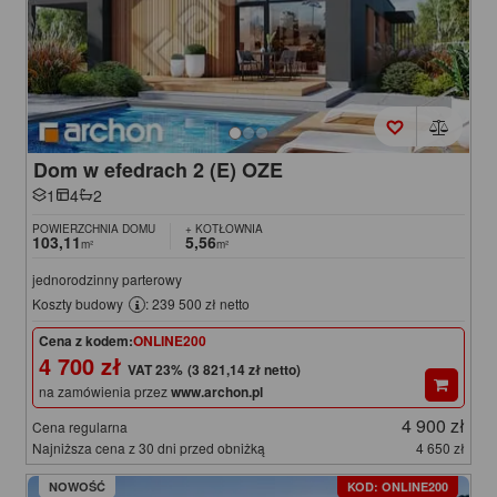
Dom w efedrach 2 (E) OZE
1
4
2
POWIERZCHNIA DOMU
+ KOTŁOWNIA
103,11
5,56
m²
m²
jednorodzinny parterowy
Koszty budowy
: 239 500 zł netto
Cena z kodem:
ONLINE200
4 700 zł
(3 821,14 zł netto)
na zamówienia przez
www.archon.pl
4 900 zł
Cena regularna
Najniższa cena z 30 dni przed obniżką
4 650 zł
NOWOŚĆ
KOD: ONLINE200