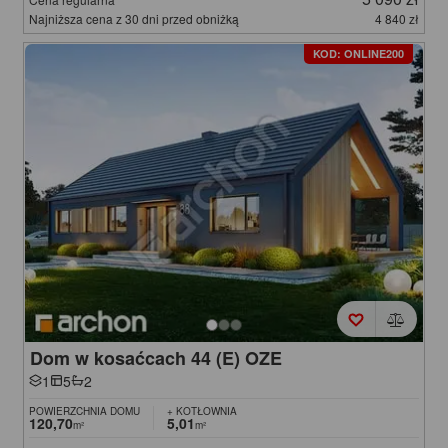
Najniższa cena z 30 dni przed obniżką
4 840 zł
KOD: ONLINE200
Dom w kosaćcach 44 (E) OZE
1
5
2
POWIERZCHNIA DOMU
+ KOTŁOWNIA
120,70
5,01
m²
m²