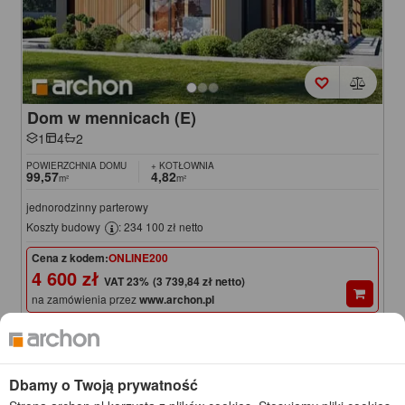
Dom w mennicach (E)
1
4
2
POWIERZCHNIA DOMU
+ KOTŁOWNIA
99,57
4,82
m²
m²
jednorodzinny parterowy
Koszty budowy
: 234 100 zł netto
Cena z kodem:
ONLINE200
4 600 zł
(3 739,84 zł netto)
na zamówienia przez
www.archon.pl
4 800 zł
Cena regularna
Najniższa cena z 30 dni przed obniżką
4 550 zł
KOD: ONLINE200
Dbamy o Twoją prywatność