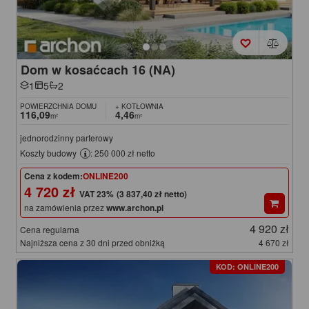
Dom w kosaćcach 16 (NA)
1
5
2
POWIERZCHNIA DOMU
+ KOTŁOWNIA
116,09
4,46
m²
m²
jednorodzinny parterowy
Koszty budowy
: 250 000 zł netto
Cena z kodem:
ONLINE200
4 720 zł
(3 837,40 zł netto)
na zamówienia przez
www.archon.pl
4 920 zł
Cena regularna
Najniższa cena z 30 dni przed obniżką
4 670 zł
KOD: ONLINE200