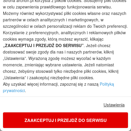
Strona archon.pl korzysta z plików cookies. Stosujemy pliki cookies
w celu zapewnienia prawidłowego funkcjonowania serwisu.
Możemy również wykorzystywać pliki cookies własne oraz naszych
partnerów w celach analitycznych i marketingowych, w
szczególności w celach personalizacji reklam do Twoich preferencji.
Korzystanie z preferencyjnych, analitycznych i reklamowych plików
cookies wymaga zgody, którą możesz wyrazić, klikając
„ZAAKCEPTUJ I PRZEJDŹ DO SERWISU”
. Jeżeli chcesz
dostosować swoje zgody dla nas i naszych partnerów, kliknij
„Ustawienia”. Wyrażoną zgodę możesz wycofać w każdym
momencie, zmieniając wybrane ustawienia. Jeżeli natomiast
chcesz, żebyśmy stosowali tylko niezbędne pliki cookies, kliknij
„Ustawienia” i zaakceptuj niezbędne pliki cookies.
Dom w bukietnicach (E) OZE
Aby uzyskać więcej informacji, zapoznaj się z naszą
Polityką
1
4
2
prywatności
.
POWIERZCHNIA DOMU
+ KOTŁOWNIA
110,23
5,19
m²
m²
Ustawienia
jednorodzinny parterowy
Koszty budowy
: 289 400 zł netto
ZAAKCEPTUJ I PRZEJDŹ DO SERWISU
Cena z kodem:
ONLINE200