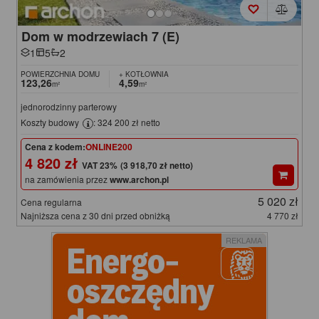
Dom w modrzewiach 7 (E)
1
5
2
POWIERZCHNIA DOMU
+ KOTŁOWNIA
123,26
4,59
m²
m²
jednorodzinny parterowy
Koszty budowy
: 324 200 zł netto
Cena z kodem:
ONLINE200
4 820 zł
(3 918,70 zł netto)
na zamówienia przez
www.archon.pl
5 020 zł
Cena regularna
Najniższa cena z 30 dni przed obniżką
4 770 zł
REKLAMA