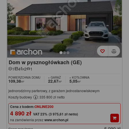
Dom w pysznogłówkach (GE)
1
4
2
1
POWIERZCHNIA DOMU
+ GARAŻ
+ KOTŁOWNIA
109,38
22,67
5,05
m²
m²
m²
jednorodzinny parterowy, z garażem jednostanowiskowym
Koszty budowy
: 335 800 zł netto
Cena z kodem:
ONLINE200
4 890 zł
(3 975,61 zł netto)
na zamówienia przez
www.archon.pl
5 090 zł
Cena regularna